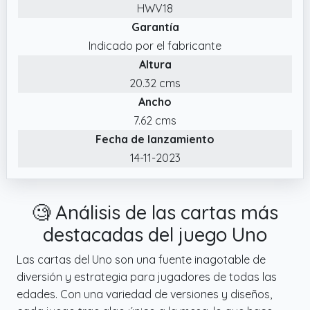
HWV18
números “7” o “0”, los jugadores deben
Garantía
intercambiar su mano con otro jugador.
Indicado por el fabricante
✔️ La regla Apilar penalizaciones permite a
Altura
los jugadores pasar la penalización (Robar
20.32 cms
dos/cuatro/seis/diez) al siguiente jugador
Ancho
hasta que quien no pueda echar nada tenga
7.62 cms
que llevarse todas las cartas de
Fecha de lanzamiento
penalización.
14-11-2023
✔️ ¡El juego UNO Show 'em No Mercy incluye
56 cartas adicionales, reglas nuevas y cartas
especiales de lo más despiadadas que
🧐 Análisis de las cartas más
hacen de esta versión la edición más brutal
hasta la fecha!
destacadas del juego Uno
Las cartas del Uno son una fuente inagotable de
diversión y estrategia para jugadores de todas las
edades. Con una variedad de versiones y diseños,