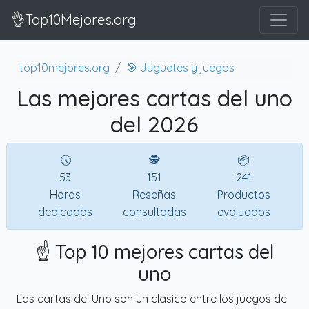
👌Top10Mejores.org
top10mejores.org
🎯 Juguetes y juegos
Las mejores cartas del uno
del 2026
🕔
🕵
📦
53
151
241
Horas
Reseñas
Productos
dedicadas
consultadas
evaluados
☝️ Top 10 mejores cartas del
uno
Las cartas del Uno son un clásico entre los juegos de