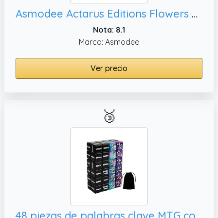
Asmodee Actarus Editions Flowers – Juegos de Mesa – Juegos de Cartas – Juego de niños, Adultos y Familia – De 7 años – 1 a 4 Jugadores – 20 min – Versión Francesa
Nota: 8.1
Marca: Asmodee
Ver precio
🥉
48 piezas de palabras clave MTG contadores de dados más 1 contador de vida, accesorios de juegos de cartas