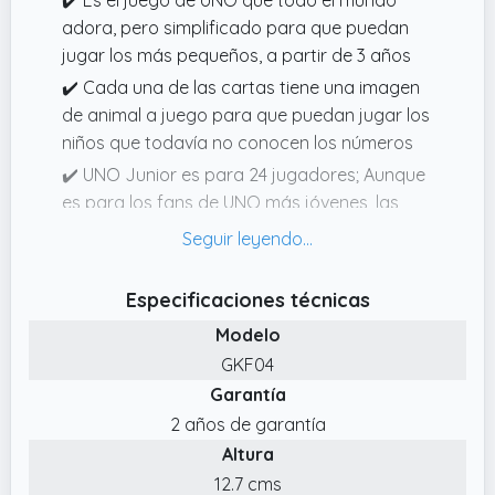
adora, pero simplificado para que puedan
jugar los más pequeños, a partir de 3 años
✔️ Cada una de las cartas tiene una imagen
de animal a juego para que puedan jugar los
niños que todavía no conocen los números
✔️ UNO Junior es para 24 jugadores; Aunque
es para los fans de UNO más jóvenes, las
adorables imágenes de animales del zoo
harán que todos quieran jugar
✔️ Cuando te queda una sola carta en la
Especificaciones técnicas
mano, tienes que gritar UNO
Modelo
✔️ El nivel uno consiste en hacer
GKF04
coincidencias sencillas, el nivel dos introduce
Garantía
cartas de acción y el nivel tres incorpora
2 años de garantía
también cartas de penalización
Altura
12.7 cms