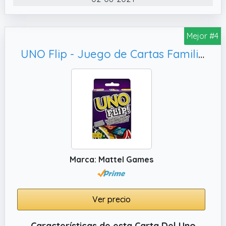
tardes de juegos en familia o con amigos, o
para divertirse en viajes y fiestas.
Mejor #4
✔️ Viene en una lata de viaje coleccionable y
portátil.
UNO Flip - Juego de Cartas Familiar - 112 Cartas Doble Cara - Fomenta la Estrategia - Versión Competitiva - Regalo para Niños de 7+ Años y Adultos, GDR44
Marca: Mattel Games
Ver precio
Características de esta Carta Del Uno