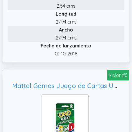
2.54 cms
ya conoces con un giro nuevo y
Longitud
emocionante.
27.94 cms
✔️ ¡Para jugadores daltónicos! Se han
Ancho
añadido símbolos especiales a cada carta
para ayudar a identificar su color (o
27.94 cms
colores). De esta forma, ¡los jugadores con
Fecha de lanzamiento
CUALQUIER tipo de daltonismo podrán jugar
01-10-2018
fácilmente!
Mejor #5
Mattel Games Juego de Cartas UNO Flex Juego de Mesa Familiar, +7 años (Mattel HMY99)