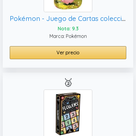
Pokémon - Juego de Cartas coleccionables: Mini Caja de hojalata Mega-Desarrollo – Héroes sublimes: Piepi y Endivie (1 Hoja de Pegatinas, 1 Carta Pokémon y 2 Paquetes de Refuerzos)
Nota: 9.3
Marca: Pokémon
Ver precio
🥈