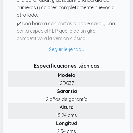
números y colores completamente nuevos al
otro lado.
✔️ Una baraja con cartas a doble cara y una
carta especial FLIP que le da un giro
competitivo a la versión clásica.
✔️ La lata de UNO FLIP! incluye 112 tarjetas e
instrucciones en una lata resistente, ideal
para su almacenamiento y transporte.
Especificaciones técnicas
✔️ UNO FLIP! es el juego de cartas clásico que
Modelo
ya conoces con un giro nuevo y
GDG37
emocionante.
Garantía
✔️ UNO FLIP! también incluye cartas nuevas
2 años de garantía
especiales, como Roba cinco o Todos
Altura
pierden el turno.
15.24 cms
✔️ Este divertido juego familiar de cartas es
Longitud
perfecto para adultos, adolescentes y niños
2.54 cms
y niñas a partir de 7 años.