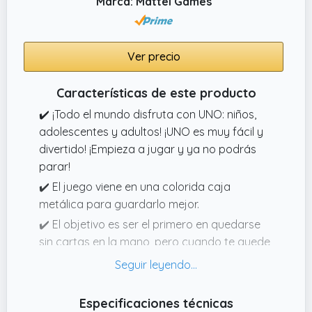
Marca: Mattel Games
Ver precio
Características de este producto
✔️ ¡Todo el mundo disfruta con UNO: niños,
adolescentes y adultos! ¡UNO es muy fácil y
divertido! ¡Empieza a jugar y ya no podrás
parar!
✔️ El juego viene en una colorida caja
metálica para guardarlo mejor.
✔️ El objetivo es ser el primero en quedarse
sin cartas en la mano, pero cuando te quede
una sola carta no olvides gritar '¡UNO!'.
✔️ Este clásico juego de cartas de 2 a 10
jugadores está pensado para que estos se
Especificaciones técnicas