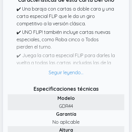
✔️ Una baraja con cartas a doble cara y una
carta especial FLIP que le da un giro
competitivo a la versión clásica.
✔️ UNO FLIP! también incluye cartas nuevas
especiales, como Roba cinco o Todos
pierden el turno.
✔️ Juega la carta especial FLIP para darles la
vuelta a todas las cartas, incluidas las de la
pila para robar, y descubrir una baraja de
números y colores completamente nuevos al
otro lado.
Especificaciones técnicas
✔️ El UNO Flip! con lata de almacenamiento
Modelo
es perfecto para adultos, adolescentes y
GDR44
niños y niñas a partir de 7 años. Este
Garantía
divertido juego de cartas familiar incluye 112
No aplicable
cartas e instrucciones.
Altura
✔️ UNO FLIP! es el juego de cartas clásico que