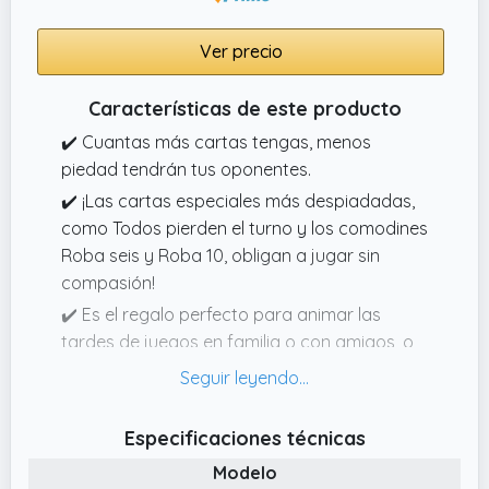
Ver precio
Características de este producto
✔️ Cuantas más cartas tengas, menos
piedad tendrán tus oponentes.
✔️ ¡Las cartas especiales más despiadadas,
como Todos pierden el turno y los comodines
Roba seis y Roba 10, obligan a jugar sin
compasión!
✔️ Es el regalo perfecto para animar las
tardes de juegos en familia o con amigos, o
para divertirse en viajes y fiestas.
✔️ La regla Sin remordimiento establece que
si algún jugador tiene 25 o más cartas en la
Especificaciones técnicas
mano, ¡se queda fuera de la partida!
Modelo
✔️ Cada vez que se juega una carta de los