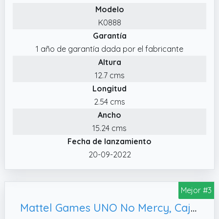
desafíen entre ellos individualmente o por
Modelo
equipos.
K0888
✔️ Se han añadido símbolos especiales a
Garantía
cada carta para ayudar a identificar su
1 año de garantía dada por el fabricante
color (o colores). De esta forma, ¡los
Altura
jugadores con CUALQUIER tipo de
12.7 cms
daltonismo podrán jugar fácilmente!
Longitud
2.54 cms
Ancho
15.24 cms
Fecha de lanzamiento
20-09-2022
Mejor #3
Mattel Games UNO No Mercy, Caja de Metal