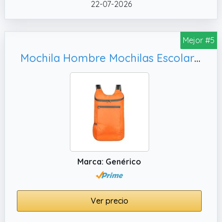
22-07-2026
estuche para lápices, se adapta a las
diferentes necesidades, ayuda a los
estudiantes en sus actividades académicas
Mejor #5
y rutinas diarias, proporcionando fiabilidad
Mochila Hombre Mochilas Escolares Adolescentes Para El Instituto Adolescente Chica Deportiva Negras Gimnasio Deporte Mulher Bolso Juvenil Grande Chico Viagem Bolsillos Múltiples De Niño Pequeñas
en diferentes entornos.
✔️ Portabilidad durante todo el día: diseñada
para la comodidad, la mochila cuenta con un
panel trasero transpirable y correas
ensanchadas, lo que aumenta la comodidad
de los estudiantes cuando llevan libros de
texto y material escolar, y es perfecta para
largas etapas de aprendizaje o entornos
Marca: Genérico
escolares activos.
✔️ Impermeable y duradero: la mochila
escolar hecha de nailon de alta densidad
Ver precio
ofrece una notable resistencia al agua, al
desgaste y al desgarro, lo que garantiza una