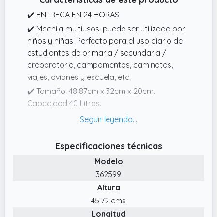
✔️ ENTREGA EN 24 HORAS.
✔️ Mochila multiusos: puede ser utilizada por
niños y niñas. Perfecto para el uso diario de
estudiantes de primaria / secundaria /
preparatoria, campamentos, caminatas,
viajes, aviones y escuela, etc.
✔️ Tamaño: 48 87cm x 32cm x 20cm.
Capacidad 40 Litros.
✔️ Material: hecho de tela de nailon de alta
densidad, impermeable, protege eficazmente
los libros y otros artículos para que no se
Especificaciones técnicas
mojen. Las correas para los hombros y las
Modelo
asas están hechas de malla de panal y
362599
esponja, cómodas y transpirables para
Altura
llevar.
45.72 cms
✔️ Múltiples compartimentos y gran
Longitud
capacidad: gran espacio de