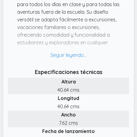
para todos los días en clase y para todas las
aventuras fuera de la escuela. Su diseño
versátil se adapta fácilmente a excursiones,
vacaciones familiares o excursiones,
ofreciendo comodidad y funcionalidad a
estudiantes y exploradores en cualquier
situación.
✔️ Solución de clasificación optimizada:
gracias a su diseño estructurado con
Especificaciones técnicas
secciones y divisiones separadas, esta
Altura
mochila escolar simplifica la categorización
de las necesidades diarias. Asegura que los
40.64 cms
niños puedan administrar sus materiales de
Longitud
manera fácil y sencilla en la escuela o en
40.64 cms
viajes escolares.
Ancho
✔️ Herramienta de aprendizaje flexible: este
7.62 cms
conjunto de mochila escolar primaria que
Fecha de lanzamiento
consta de mochila, fiambrera aislada y