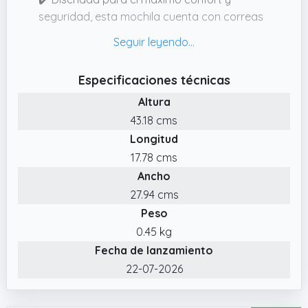
seguridad, esta mochila cuenta con correas
acolchadas y ajustables en forma de S para
una perfecta ergonomía. Incluye una correa
para sujetarla sobre el equipaje en tus viajes.
Especificaciones técnicas
✔️ Diseño Multicompartimento – Esta mochila
Altura
ideal para estudiante cuenta con 4
43.18 cms
compartimentos: un bolsillo acolchado para
Longitud
portátil (apto para laptops de 16.1" y iPad de
12.9"),un compartimento principal y 2 bolsillos
17.78 cms
delanteros. Además, incluye 2 portabotellas
Ancho
laterales de fácil acceso.
27.94 cms
✔️ Duradera y con Puerto USB de Carga – La
Peso
mochila para niñas está fabricada en
0.45 kg
poliéster impermeable con cremalleras
Fecha de lanzamiento
robustas. Incluye un puerto de carga USB
22-07-2026
integrado para cargar dispositivos
fácilmente mientras estás en movimiento.