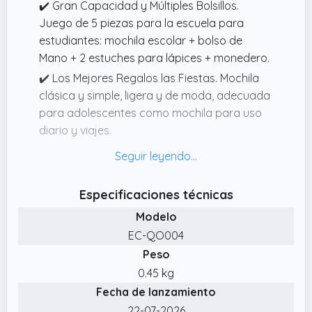
✔️ Gran Capacidad y Múltiples Bolsillos.
Juego de 5 piezas para la escuela para
estudiantes: mochila escolar + bolso de
Mano + 2 estuches para lápices + monedero.
✔️ Los Mejores Regalos las Fiestas. Mochila
clásica y simple, ligera y de moda, adecuada
para adolescentes como mochila para uso
diario y viajes.
✔️ Material Impermeable Ligero. Material de
nailon de alta densidad, impermeable,
resistente al desgaste, resistente a la
Especificaciones técnicas
suciedad e inodoro.
Modelo
✔️ Diseño Ergonómico. La correa para el
EC-QO004
hombro de la mochila escolar para jóvenes
Peso
se puede ajustar y quitar.
0.45 kg
✔️ Servicio y Garantía. Haremos todo lo
Fecha de lanzamiento
posible para proporcionar a los clientes
22-07-2026