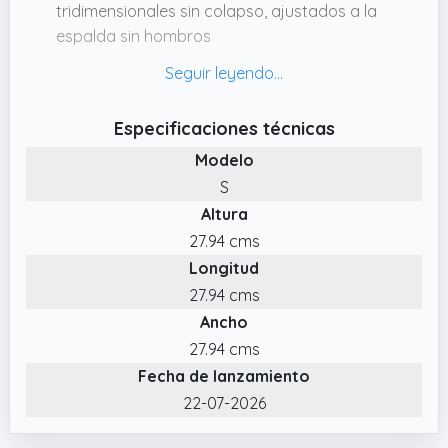
tridimensionales sin colapso, ajustados a la
espalda sin hombros
✔️ Elementos de diseño: todo tipo de estilo
de ocio, en línea con la estética diaria de
hombres y mujeres
Especificaciones técnicas
✔️ Uso de la escena: desplazamientos diarios,
Modelo
escuela, viajes cortos, senderismo ligero al
S
aire libre, teniendo en cuenta la practicidad y
Altura
la versatilidad
27.94 cms
✔️ Rendimiento central: correas de hombro
Longitud
de descompresión ensanchadas,
27.94 cms
almacenamiento en múltiples
Ancho
compartimentos, cremallera suave sin
atascos
27.94 cms
Fecha de lanzamiento
22-07-2026