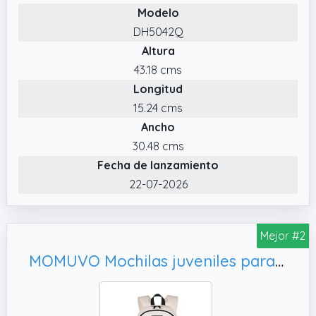
Modelo
prueba de salpicaduras de esta ligera
DH5042Q
mochila protege los libros de mojarse
Altura
durante un breve periodo de tiempo.
43.18 cms
✔️ Amplia gama de usos. Puede usar esta
Longitud
mochila como mochila escolar, mochila
escolar, mochila de ocio, mochila de viaje
15.24 cms
ligera, mochila de viaje de negocios.
Ancho
✔️ Mochila Simple de Gran Capacidad. La
30.48 cms
mochila de estudiante universitario tiene 1
Fecha de lanzamiento
compartimiento y 1 bolsillo frontal, la
22-07-2026
capacidad es de aproximadamente 21L,
puede poner 68 libros o 20 revistas.
Mejor #2
MOMUVO Mochilas juveniles para mujer y estudiante. Perfectas para el instituto, universidad o trabajo con espacio para portátiles de 15.6 pulgadas