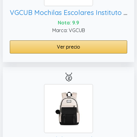
VGCUB Mochilas Escolares Instituto Adolescentes Juveniles Universidad Mochila de Viaje Mujer Casual para El Colegio Niña Trabajo Hombre Backpack Women School Bag Bookbag Negro
Nota: 9.9
Marca: VGCUB
Ver precio
🥈