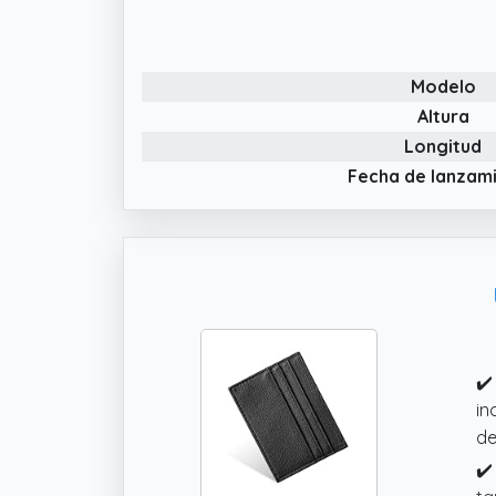
de
in
✔️
Modelo
va
so
Altura
gu
Longitud
✔️
Fecha de lanzam
va
✔️
in
de
✔️