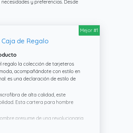
s necesidades y preferencias. Desde
Mejor #1
 Caja de Regalo
roducto
l regalo la colección de tarjeteros
la moda, acompañándote con estilo en
nal: es una declaración de estilo de
crofibra de alta calidad, este
bilidad. Esta cartera para hombre
a hombre presume de una revolucionaria
eta. Este tarjetero combina elegancia