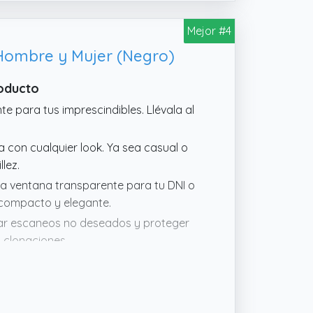
Mejor #4
 Hombre y Mujer (Negro)
roducto
nte para tus imprescindibles. Llévala al
 con cualquier look. Ya sea casual o
lez.
 una ventana transparente para tu DNI o
ño compacto y elegante.
ear escaneos no deseados y proteger
y clonaciones.
inimalista cabe cómodamente en
aloran estilo y funcionalidad.