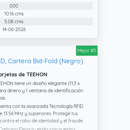
000
10.16 cms
5.08 cms
14-06-2026
Mejor #5
, Cartera Bid-Fold (Negro)
Tarjetas de TEEHON
EHON tiene un diseño elegante (11,3 x
ara dinero y 1 ventana de identificación.
as.
uenta con la avanzada Tecnología RFID
13.56 MHz y superiores. Protege tus
ntra el robo de identidad y el fraude.
Carbono Eleva tu estilo con nuestra