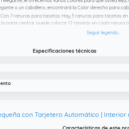
n elegante, le ofrecemos varios colores para que usted elija
egante o un caballero, encontrará la Color derecho para cabe
 Con 7 ranuras para tarjetas: Hay 3 ranuras para tarjetas en
 la parte central, puede colocar 12 tarjetas en cada ranura 
 Servicio de producto: Si tiene alguna pregunta, envíenos un 
stventa le atenderá las 24 horas todos los días y le dará una
 Minimalist Desigh: No hay mayor y fácil llevar el titular de la
Especificaciones técnicas
gero en peso (0,7 oz solamente) .Profesional para tarjetas de
s tarjetas que necesitaba
iento
Características de este p