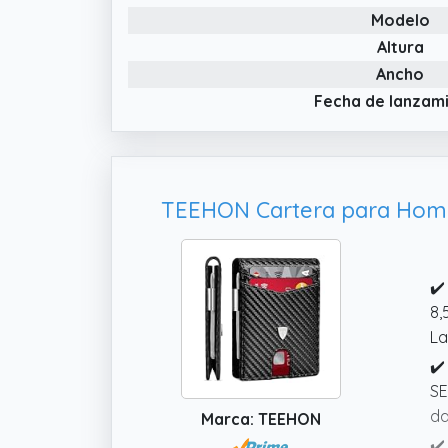
Modelo
Altura
Ancho
Fecha de lanzam
TEEHON Cartera para Hombr
✔️
8,
La
✔️
SE
da
Marca: TEEHON
✔️