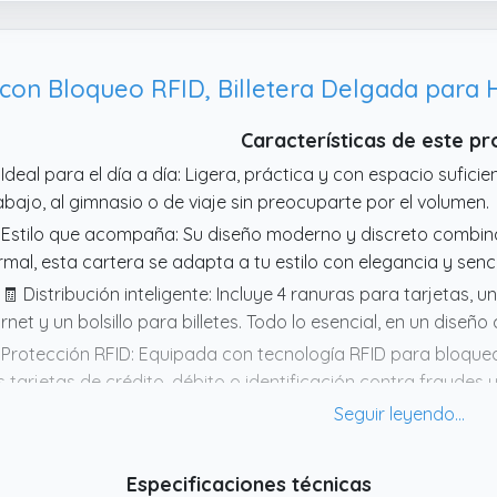
on Bloqueo RFID, Billetera Delgada para
Características de este p
 Ideal para el día a día: Ligera, práctica y con espacio suficie
abajo, al gimnasio o de viaje sin preocuparte por el volumen.
 Estilo que acompaña: Su diseño moderno y discreto combina
rmal, esta cartera se adapta a tu estilo con elegancia y sencil
 🧾 Distribución inteligente: Incluye 4 ranuras para tarjetas,
rnet y un bolsillo para billetes. Todo lo esencial, en un dise
 Protección RFID: Equipada con tecnología RFID para bloqu
s tarjetas de crédito, débito o identificación contra fraudes 
 Diseño ultradelgado: Con solo 11x7x0,5 cm, esta cartera m
lsillos o bolsos pequeños sin abultar. Perfecta para quienes v
Especificaciones técnicas