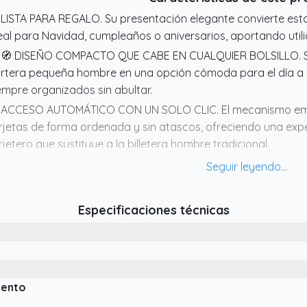
 LISTA PARA REGALO. Su presentación elegante convierte est
eal para Navidad, cumpleaños o aniversarios, aportando utilid
 🧭 DISEÑO COMPACTO QUE CABE EN CUALQUIER BOLSILLO. Su
rtera pequeña hombre en una opción cómoda para el día a dí
empre organizados sin abultar.
 ACCESO AUTOMÁTICO CON UN SOLO CLIC. El mecanismo eme
rjetas de forma ordenada y sin atascos, ofreciendo una expe
rjetero que sustituye a la billetera hombre tradicional.
 MATERIAL RESISTENTE EN CUERO Y ALUMINIO. Fabricada en cue
ta cartera de hombre soporta arañazos, humedad y uso cont
tabilidad para guardar tarjetas y efectivo.
Especificaciones técnicas
 ORGANIZACIÓN PARA TARJETAS, BILLETES Y DOCUMENTOS. El
nuras interiores para tarjetas con espacio para billetes y d
gera a las carteras para hombre pequeñas convencionales.
 SEGURIDAD RFID PARA TARJETAS Y DOCUMENTACIÓN. Protecc
iento
torizados en tu cartera de hombre, manteniendo seguras tar
nducir en cualquier situación.