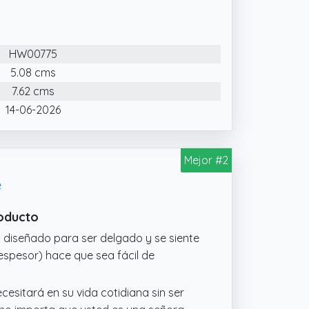
n traje de negocios o un conjunto
s a la tecnología de bloqueo RFID de
HW00775
le contra lecturas no autorizadas. Su
e y fácil a hasta siete tarjetas,
5.08 cms
para pagos rápidos y seguros.
7.62 cms
 pero puede contener hasta 8 tarjetas,
14-06-2026
Mejor #2
e
roducto
tá diseñado para ser delgado y se siente
espesor) hace que sea fácil de
cesitará en su vida cotidiana sin ser