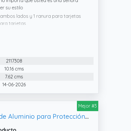
, no importa que usted es una señora
r su estilo
 ambos lados y 1 ranura para tarjetas
para tarjetas
correo electrónico. Nuestro servicio
 respuesta satisfactoria.
 tarjeta. El caso de tarjeta delgado es
 visita o una pequeña cartera que llevan
2117308
10.16 cms
7.62 cms
14-06-2026
Mejor #3
DAVANSU Cartera Hombre Pequeña con Tarjetero Automático | Interior de Aluminio para Protección RFID | Capacidad: 6 Tarjetas, Billetes y Documentación | Cartera Cuero con Diseño Compacto Antirrobo
roducto