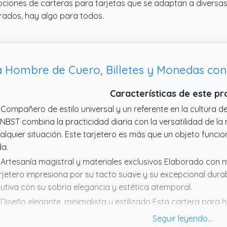
opciones de carteras para tarjetas que se adaptan a diversa
rados, hay algo para todos.
 Hombre de Cuero, Billetes y Monedas con
Características de este p
 Compañero de estilo universal y un referente en la cultura de
NBST combina la practicidad diaria con la versatilidad de 
alquier situación. Este tarjetero es más que un objeto funcio
da.
 Artesanía magistral y materiales exclusivos Elaborado con mi
rjetero impresiona por su tacto suave y su excepcional dura
utiva con su sobria elegancia y estética atemporal.
 Diseño elegante, minimalista y estilizado Esta cartera par
nstrucción ultraplana que se adapta discretamente a la silu