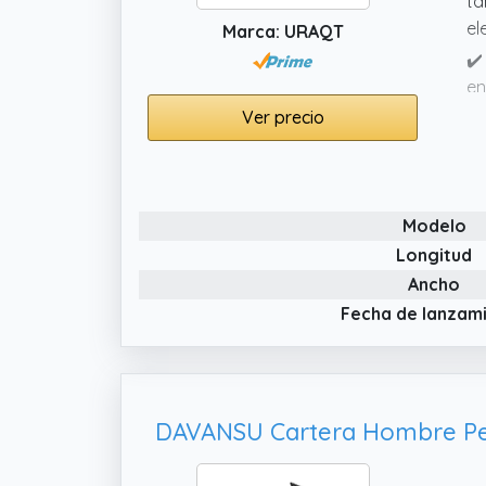
ta
el
Marca: URAQT
✔️
en
Ver precio
✔️
po
✔️
li
Modelo
la
Longitud
Ancho
Fecha de lanzam