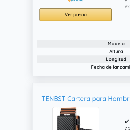
ex
re
Ver precio
✔️
pr
✔️
Modelo
re
Altura
tu
Longitud
Na
Fecha de lanzam
✔️
co