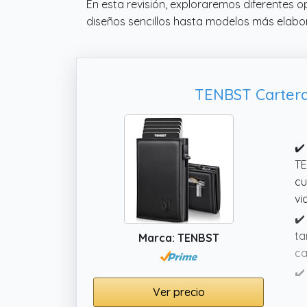
En esta revisión, exploraremos diferentes 
diseños sencillos hasta modelos más elabo
TENBST Cartera
✔️
TE
cu
vi
✔️
ta
Marca: TENBST
ca
✔️
co
Ver precio