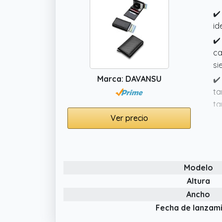
✔️
id
✔️
ca
si
Marca: DAVANSU
✔️
ta
ta
Ver precio
✔️
es
es
✔️
Modelo
ra
Altura
li
Ancho
✔️
Fecha de lanzam
au
co