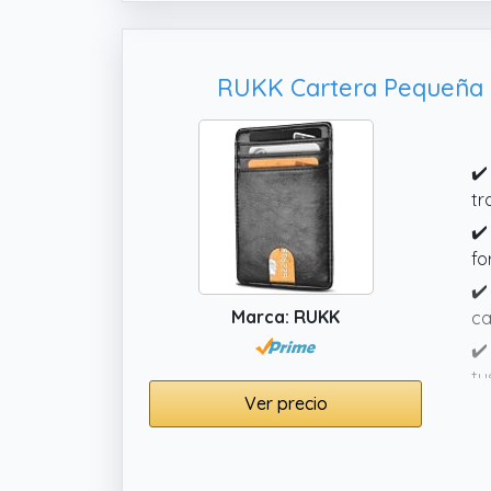
RUKK Cartera Pequeña c
✔️
tr
✔️
fo
✔️
Marca: RUKK
ca
✔️
tu
Ver precio
✔️
bo