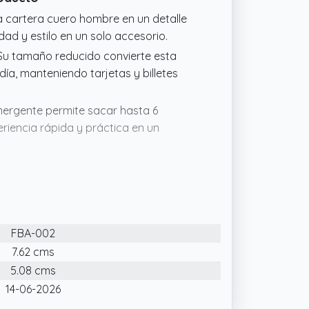
a cartera cuero hombre en un detalle
ad y estilo en un solo accesorio.
 tamaño reducido convierte esta
a, manteniendo tarjetas y billetes
rgente permite sacar hasta 6
riencia rápida y práctica en un
ro y caja de aluminio anticorrosión,
inuo, ofreciendo durabilidad y
 tarjetero automático combina
FBA-002
ocumentos, ofreciendo una alternativa
7.62 cms
5.08 cms
ión integrada que evita escaneos no
14-06-2026
jetas de crédito, DNI y carné de