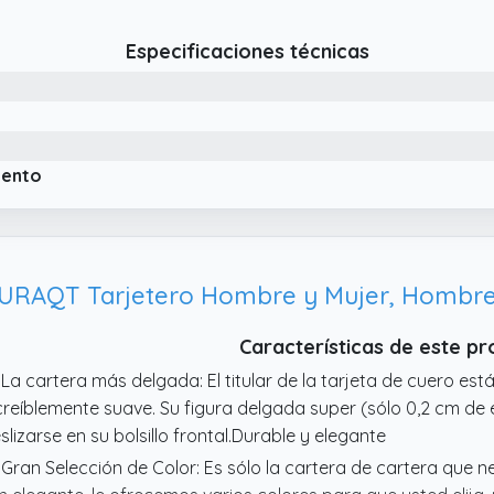
portiva con funcionalidad para el día a día, perfecto para u
formal con vaqueros.
Especificaciones técnicas
 Protección moderna y elegante tecnología de acceso Gracia
nguardia, esta Smart Wallet protege tus datos de forma fiab
fisticado diseño emergente también permite un acceso elegant
ardadas de forma segura en la ranura antideslizante, ideal 
 DELGADA Y PRÁCTICA – La billetera mide solo 10 x 7 x 2.1 cm,
iento
rios billetes y monedas, lo que la hace portátil y práctica.
URAQT Tarjetero Hombre y Mujer, Hombr
Características de este p
 La cartera más delgada: El titular de la tarjeta de cuero es
creíblemente suave. Su figura delgada super (sólo 0,2 cm de 
slizarse en su bolsillo frontal.Durable y elegante
 Gran Selección de Color: Es sólo la cartera de cartera que ne