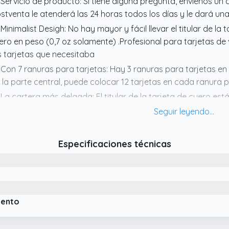
 Servicio de producto: Si tiene alguna pregunta, envíenos un 
stventa le atenderá las 24 horas todos los días y le dará una
 Minimalist Desigh: No hay mayor y fácil llevar el titular de la
gero en peso (0,7 oz solamente) .Profesional para tarjetas de
s tarjetas que necesitaba
 Con 7 ranuras para tarjetas: Hay 3 ranuras para tarjetas en
 la parte central, puede colocar 12 tarjetas en cada ranura 
 La cartera más delgada: El titular de la tarjeta de cuero es
creíblemente suave. Su figura delgada super (sólo 0,2 cm de 
slizarse en su bolsillo frontal.Durable y elegante
 Gran Selección de Color: Es sólo la cartera de cartera que ne
Especificaciones técnicas
n elegante, le ofrecemos varios colores para que usted elija
egante o un caballero, encontrará la Color derecho para cabe
iento