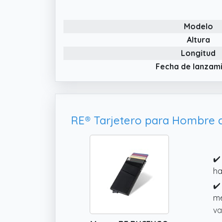
✔️
co
Modelo
de
in
Altura
Longitud
✔️
ta
Fecha de lanzam
ca
✔️
ha
✔️
me
va