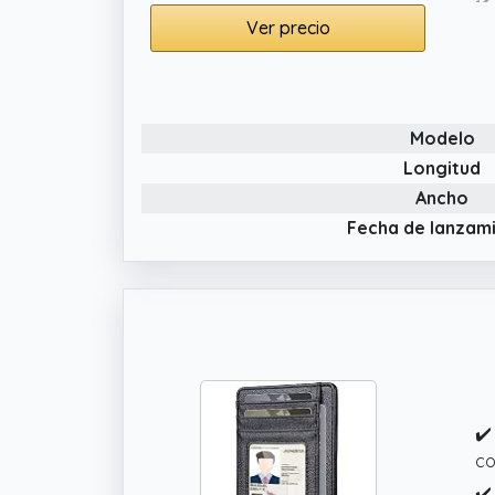
✔️
Ver precio
in
de
✔️
li
Modelo
la
Longitud
Ancho
Fecha de lanzam
✔️
co
✔️