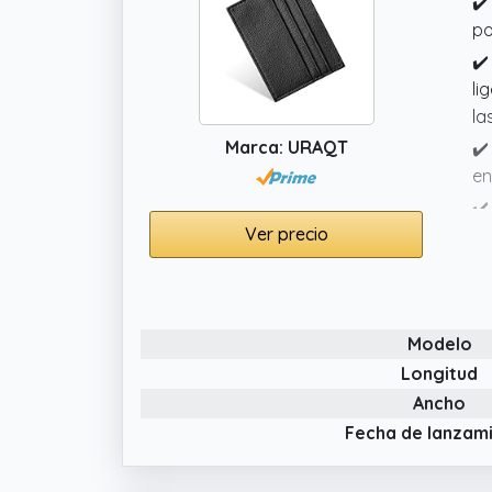
✔️
po
✔️
li
la
Marca: URAQT
✔️
en
✔️
Ver precio
in
de
✔️
ta
Modelo
el
Longitud
Ancho
Fecha de lanzam