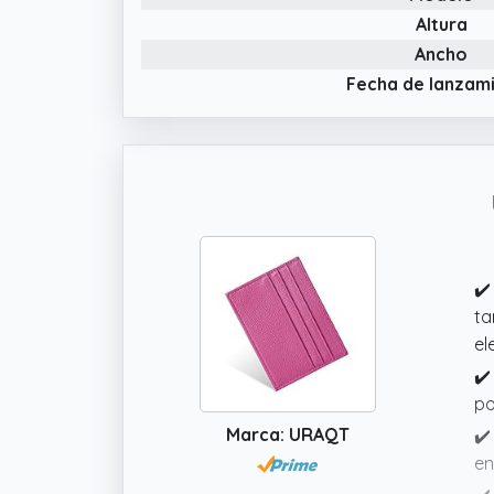
Gr
Altura
Ancho
Fecha de lanzam
✔️
ta
el
✔️
po
Marca: URAQT
✔️
en