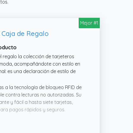
tos.
Mejor #1
 Caja de Regalo
roducto
l regalo la colección de tarjeteros
la moda, acompañándote con estilo en
nal: es una declaración de estilo de
s a la tecnología de bloqueo RFID de
le contra lecturas no autorizadas. Su
e y fácil a hasta siete tarjetas,
para pagos rápidos y seguros.
 pero puede contener hasta 8 tarjetas,