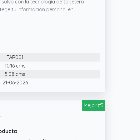
alvo con la tecnología de tarjetero
otege tu información personal en
da permite sacar tus tarjetas con un
 tarjetas para profesionales y viajeros.
pañola comprometida con la calidad
sional y personalizada para resolver
TAR001
10.16 cms
5.08 cms
21-06-2026
Mejor #3
e
roducto