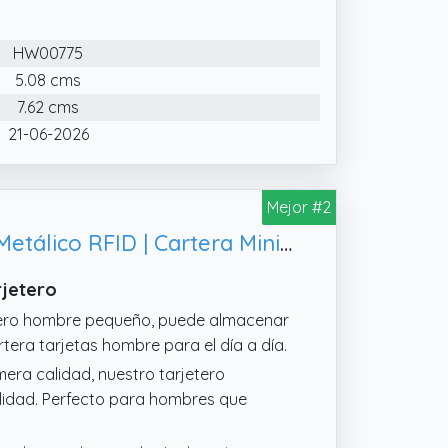
a hombre presume de una revolucionaria
eta. Este tarjetero combina elegancia
HW00775
n traje de negocios o un conjunto
5.08 cms
7.62 cms
crofibra de alta calidad, este
bilidad. Esta cartera para hombre
21-06-2026
Mejor #2
RE® Tarjetero para Hombre con Capacidad de 6 a 8 Tarjetas | Tarjetero Metálico RFID | Cartera Minimalista de Aluminio | Portatarjetas Compacto y Seguro
rjetero
tero hombre pequeño, puede almacenar
tera tarjetas hombre para el día a día.
era calidad, nuestro tarjetero
alidad. Perfecto para hombres que