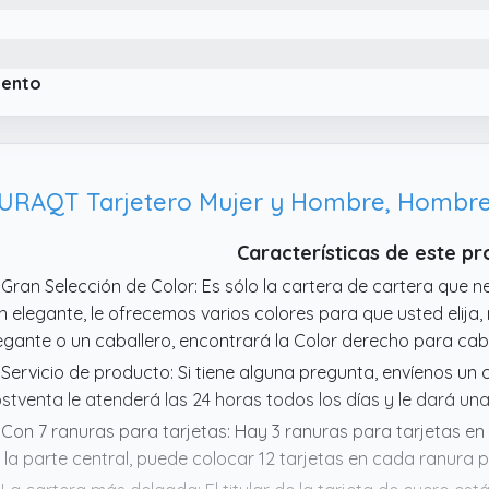
acias para tu familia y amigos
iento
URAQT Tarjetero Mujer y Hombre, Hombr
Características de este p
 Gran Selección de Color: Es sólo la cartera de cartera que ne
n elegante, le ofrecemos varios colores para que usted elija
egante o un caballero, encontrará la Color derecho para cabe
 Servicio de producto: Si tiene alguna pregunta, envíenos un 
stventa le atenderá las 24 horas todos los días y le dará una
 Con 7 ranuras para tarjetas: Hay 3 ranuras para tarjetas en
 la parte central, puede colocar 12 tarjetas en cada ranura 