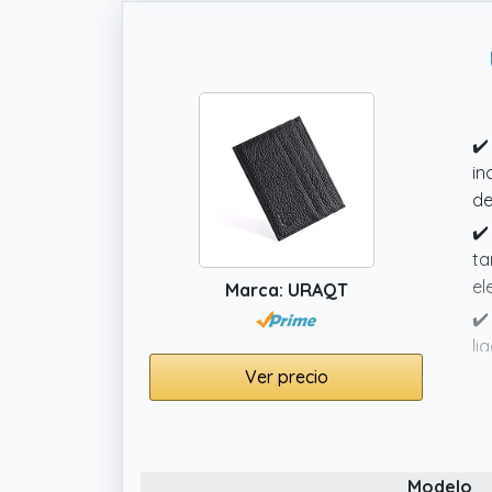
✔️
in
de
✔️
ta
el
Marca: URAQT
✔️
li
la
Ver precio
✔️
en
✔️
Modelo