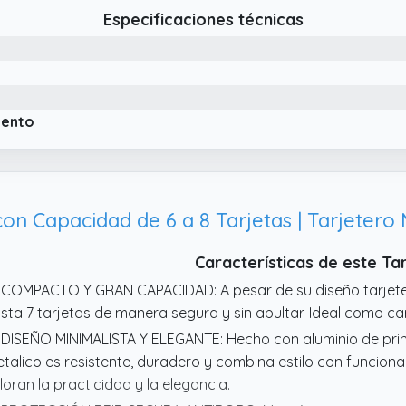
 Diseño elegante, minimalista y estilizado Esta cartera par
Especificaciones técnicas
nstrucción ultraplana que se adapta discretamente a la silu
portiva con funcionalidad para el día a día, perfecto para u
formal con vaqueros.
 Artesanía magistral y materiales exclusivos Elaborado con mi
rjetero impresiona por su tacto suave y su excepcional dura
iento
utiva con su sobria elegancia y estética atemporal.
Características de este Ta
 COMPACTO Y GRAN CAPACIDAD: A pesar de su diseño tarje
sta 7 tarjetas de manera segura y sin abultar. Ideal como car
 DISEÑO MINIMALISTA Y ELEGANTE: Hecho con aluminio de prim
talico es resistente, duradero y combina estilo con funcion
loran la practicidad y la elegancia.