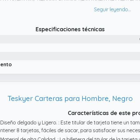
 La cartera más delgada: El titular de la tarjeta de cuero es
creíblemente suave. Su figura delgada super (sólo 0,2 cm de 
slizarse en su bolsillo frontal.Durable y elegante
 Minimalist Desigh: No hay mayor y fácil llevar el titular de la
Especificaciones técnicas
gero en peso (0,7 oz solamente) .Profesional para tarjetas de
s tarjetas que necesitaba
iento
Teskyer Carteras para Hombre, Negro
Características de este p
 Diseño delgado y Ligero. : Este titular de tarjeta tiene un 
ntener 8 tarjetas, fáciles de sacar, para satisfacer sus nece
 Material de alta Calidad. : La billetera del titular de la tarjeta 