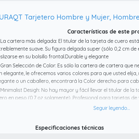
URAQT Tarjetero Hombre y Mujer, Hombr
Características de este p
 La cartera más delgada: El titular de la tarjeta de cuero es
creíblemente suave. Su figura delgada super (sólo 0,2 cm de 
slizarse en su bolsillo frontal.Durable y elegante
 Gran Selección de Color: Es sólo la cartera de cartera que ne
n elegante, le ofrecemos varios colores para que usted elija
egante o un caballero, encontrará la Color derecho para cabe
 Minimalist Desigh: No hay mayor y fácil llevar el titular de la
gero en peso (0,7 oz solamente) .Profesional para tarjetas de
s tarjetas que necesitaba
 Con 7 ranuras para tarjetas: Hay 3 ranuras para tarjetas en
 la parte central, puede colocar 12 tarjetas en cada ranura 
Especificaciones técnicas
 Regalo perfecto: este tarjetero es perfecto como regalo d