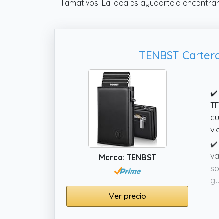
llamativos. La idea es ayudarte a encontrar
TENBST Cartera
✔️
TE
cu
vi
✔️
va
Marca: TENBST
so
gu
✔️
Ver precio
va