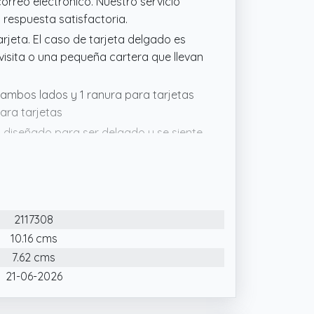
correo electrónico. Nuestro servicio
 respuesta satisfactoria.
 tarjeta. El caso de tarjeta delgado es
 visita o una pequeña cartera que llevan
 ambos lados y 1 ranura para tarjetas
para tarjetas
tá diseñado para ser delgado y se siente
espesor) hace que sea fácil de
cesitará en su vida cotidiana sin ser
, no importa que usted es una señora
2117308
r su estilo
10.16 cms
7.62 cms
21-06-2026