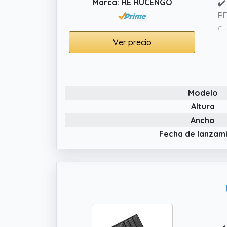
Marca: RE RUCENGO
✔️
RF
cu
Ver precio
✔️
so
✔️
y 
Modelo
cu
Altura
Ancho
Fecha de lanzam