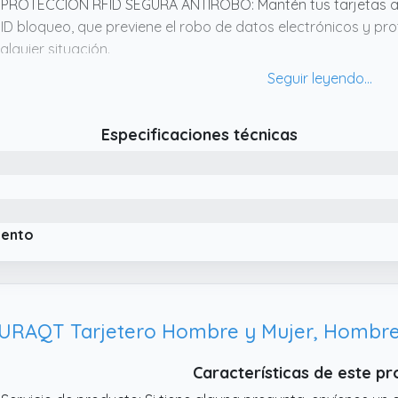
 PROTECCIÓN RFID SEGURA ANTIROBO: Mantén tus tarjetas a s
ID bloqueo, que previene el robo de datos electrónicos y pr
alquier situación.
 FÁCIL ACCESO Y USO CÓMODO: El sistema de extracción rápi
lo clic, mejorando la experiencia de uso. Perfecto como porta
 ATENCIÓN AL CLIENTE PERSONALIZADA: Somos una marca es
Especificaciones técnicas
la satisfacción del cliente. Ofrecemos atención rápida, profe
alquier duda o problema.
iento
URAQT Tarjetero Hombre y Mujer, Hombr
Características de este p