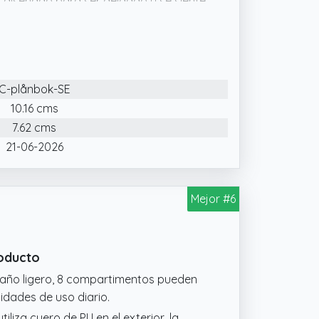
tá diseñado para ser delgado y se siente
espesor) hace que sea fácil de
 tarjeta. El caso de tarjeta delgado es
 visita o una pequeña cartera que llevan
C-plånbok-SE
10.16 cms
7.62 cms
21-06-2026
Mejor #6
roducto
tamaño ligero, 8 compartimentos pueden
sidades de uso diario.
utiliza cuero de PU en el exterior, la