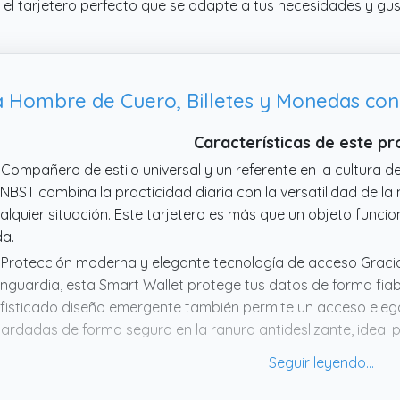
 el tarjetero perfecto que se adapte a tus necesidades y gus
 Hombre de Cuero, Billetes y Monedas con
Características de este p
 Compañero de estilo universal y un referente en la cultura de
NBST combina la practicidad diaria con la versatilidad de 
alquier situación. Este tarjetero es más que un objeto funcio
da.
 Protección moderna y elegante tecnología de acceso Gracia
nguardia, esta Smart Wallet protege tus datos de forma fiab
fisticado diseño emergente también permite un acceso elegant
ardadas de forma segura en la ranura antideslizante, ideal 
 DELGADA Y PRÁCTICA – La billetera mide solo 10 x 7 x 2.1 cm,
rios billetes y monedas, lo que la hace portátil y práctica.