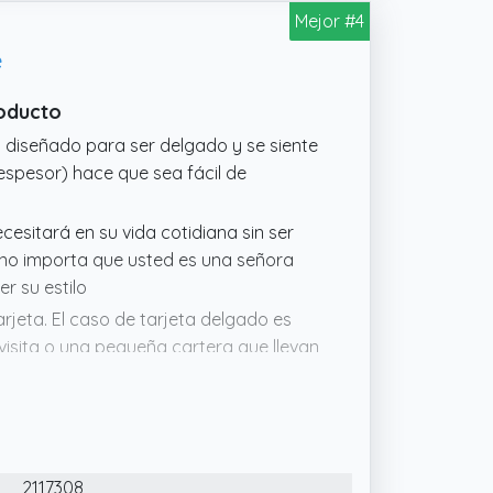
Mejor #4
e
roducto
tá diseñado para ser delgado y se siente
espesor) hace que sea fácil de
cesitará en su vida cotidiana sin ser
, no importa que usted es una señora
r su estilo
 tarjeta. El caso de tarjeta delgado es
 visita o una pequeña cartera que llevan
 ambos lados y 1 ranura para tarjetas
para tarjetas
e cumpleaños, Navidad, Acción de
2117308