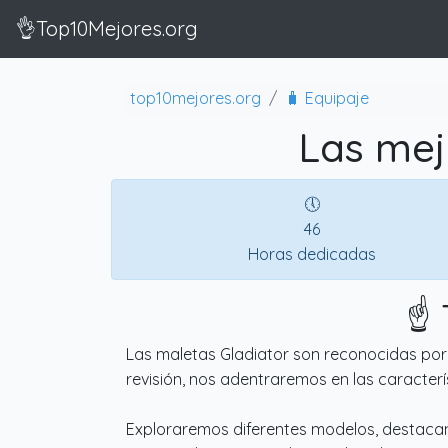
👌Top10Mejores.org
top10mejores.org
🧳 Equipaje
Las mej
🕔
46
Horas dedicadas
☝️
Las maletas Gladiator son reconocidas por s
revisión, nos adentraremos en las caracter
Exploraremos diferentes modelos, destacand