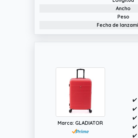
Ancho
Peso
Fecha de lanzam
✔️
✔️
✔️
Marca: GLADIATOR
✔️
✔️