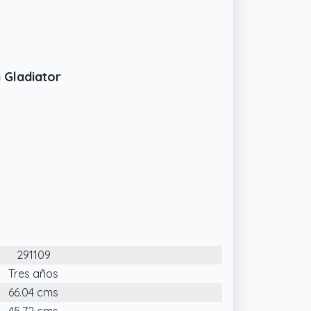
 Gladiator
291109
Tres años
66.04 cms
45.72 cms