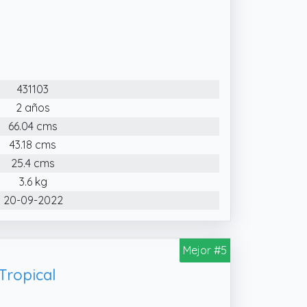
431103
2 años
66.04 cms
43.18 cms
25.4 cms
3.6 kg
20-09-2022
Mejor #5
Tropical