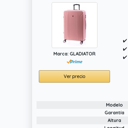
✔️
✔️
Marca: GLADIATOR
✔️
Ver precio
Modelo
Garantía
Altura
Longitud