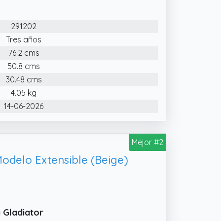
291202
Tres años
76.2 cms
50.8 cms
30.48 cms
4.05 kg
14-06-2026
Mejor #2
odelo Extensible (Beige)
 Gladiator