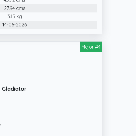
27.94 cms
3.15 kg
14-06-2026
Mejor #4
 Gladiator
e