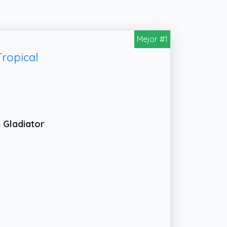
Mejor #1
ropical
 Gladiator