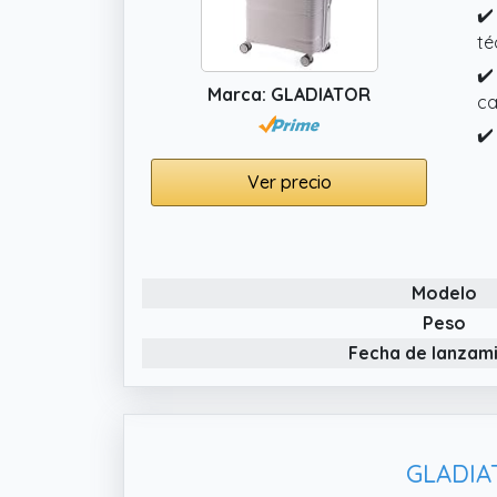
✔️
té
✔️
Marca: GLADIATOR
ca
✔️
Ver precio
Modelo
Peso
Fecha de lanzam
GLADIAT