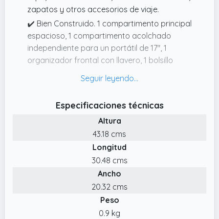
zapatos y otros accesorios de viaje.
✔️ Bien Construido. 1 compartimento principal
espacioso, 1 compartimento acolchado
independiente para un portátil de 17", 1
organizador frontal con llavero, 1 bolsillo
exterior más pequeño con cremallera para
accesorios y 1 portabotellas lateral.
✔️ Versátil Mochila Viaje. Puede llevar la
Especificaciones técnicas
mochila utilizando el asa de transporte
Altura
superior o las asas laterales, o puede
43.18 cms
deslizar la mochila grande sobre las asas del
Longitud
equipaje rodante para llevarla con las manos
libres.
30.48 cms
Ancho
✔️ Duradera y Cómoda. Esta mochila
ordenador portatil está fabricada con nailon
20.32 cms
de sarga 600D, que es impermeable y
Peso
resistente.
0.9 kg