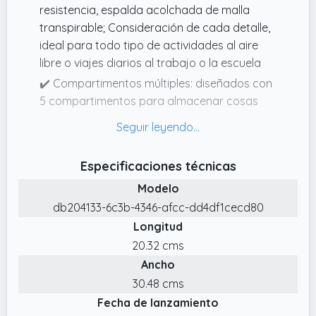
resistencia, espalda acolchada de malla
transpirable; Consideración de cada detalle,
ideal para todo tipo de actividades al aire
libre o viajes diarios al trabajo o la escuela
✔️ Compartimentos múltiples: diseñados con
5 compartimentos para almacenar cosas
diferentes: 2 bolsillos frontales para artículos
pequeños, 2 compartimentos grandes para
suministros grandes e importantes, 1 bolsillo
Especificaciones técnicas
trasero oculto para artículos de uso
Modelo
frecuente
db204133-6c3b-4346-afcc-dd4df1cecd80
✔️ Correa de hombro ajustable con
Longitud
acolchado suave, cómodo de llevar en los
hombros; Los cinturones de fijación con
20.32 cms
hebillas de liberación rápida en la bolsa
Ancho
brindan una doble protección para sus
30.48 cms
cosas
Fecha de lanzamiento