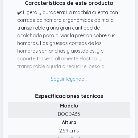
Características de este producto
✔️ Ligera y duradera: La mochila cuenta con
correas de hombro ergonómicas de malla
transpirable y una gran cantidad de
acolchado para aliviar la presión sobre sus
hombros. Las gruesas correas de los
hombros son anchas y ajustables, y el
soporte trasero altamente elástico y
transpirable ayuda a reducir el peso al
caminar y viajar
✔️ Gran capacidad: La mochila de viaje tiene
una capacidad de 35 litros y un diseño de
Especificaciones técnicas
múltiples compartimentos. Tenga en cuenta
Modelo
que la mochila se transporta plegada.
BOGDA35
✔️ Impermeable y transpirable: La mochila
Altura
BOGDA 35 está fabricada con tejido de
poliéster 600D altamente resistente al agua,
2.54 cms
impermeable y antiabrasión, junto con tejido