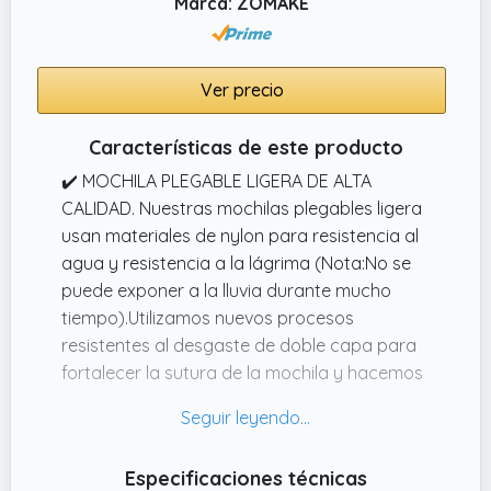
Marca: ZOMAKE
Ver precio
Características de este producto
✔️ MOCHILA PLEGABLE LIGERA DE ALTA
CALIDAD. Nuestras mochilas plegables ligera
usan materiales de nylon para resistencia al
agua y resistencia a la lágrima (Nota:No se
puede exponer a la lluvia durante mucho
tiempo).Utilizamos nuevos procesos
resistentes al desgaste de doble capa para
fortalecer la sutura de la mochila y hacemos
mochilas plegables de luz duradera.Una
cremallera hecha de metal SBS bidireccional
y materiales de resina de alta calidad para
Especificaciones técnicas
evitar la cremallera.La cremallera lisa