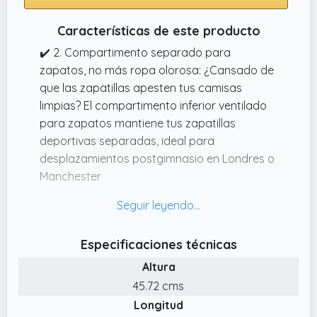
Características de este producto
✔️ 2. Compartimento separado para
zapatos, no más ropa olorosa: ¿Cansado de
que las zapatillas apesten tus camisas
limpias? El compartimento inferior ventilado
para zapatos mantiene tus zapatillas
deportivas separadas, ideal para
desplazamientos postgimnasio en Londres o
Manchester
✔️ 5. 3 colores elegantes, hechos para estilos
de vida británicos.
✔️ 3. Funda para portátil de 15,6" + bolsillos
Especificaciones técnicas
organizados.
Altura
✔️ 1. Compartimento dedicado para
45.72 cms
baloncesto/fútbol + bolsa principal de gran
Longitud
tamaño: ¿Luchas por llevar tu pelota y