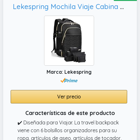
✔️ CAPACIDAD 35L. Este mochila militar tiene
Lekespring Mochila Viaje Cabina Avion 40x20x25 Mujer | Mochila Portatil 17 Pulgadas 35L - Mochila Ryanair 40x30x20 con 6 Bolsas Organizadoras - Vacaciones Negocios Trabajo Viajes (Negro, XL)
las dimensiones perfectas: 30 x 50 x 22 cm.
Marca: Lekespring
Ver precio
Características de este producto
✔️ Diseñada para Viajar. La travel backpack
viene con 6 bolsillos organizadores para su
ropa, artículos de aseo, artículos de tocador,