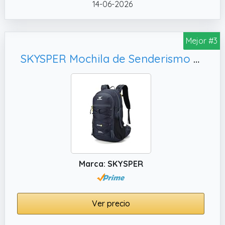
✔️ Sistema MOLLE: correas Molle en toda la
14-06-2026
bolsa para unir bolsas adicionales; También
podría usarse como mochila de
supervivencia, bolsa de viaje y bolsa para
Mejor #3
campo de tiro
SKYSPER Mochila de Senderismo 35L Impermeable Mochila de Trekking para Hombre Mujer Mochilas de Marcha Macuto para Viajes Excursiones Acampadas Montaña Ciclismo al aire libre
✔️ Tamaño: 48 × 27,9 × 22,9 cm(19"×11"×9");
Capaciadad: 35L; La mochila táctica grande
de 48 horas está hecha de 600D Oxford
duradero y resistente al agua,
proporcionando un ambiente limpio y seco
para su equipo en la naturaleza
Marca: SKYSPER
Ver precio