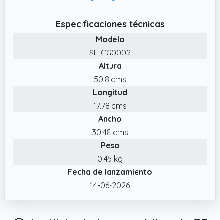
en diferentes condiciones climáticas
✔️ Versátil: ideal para senderismo, camping,
Especificaciones técnicas
montañismo y viajes – perfecto para viajes
Modelo
de fin de semana y excursiones más largas
SL-CG0002
✔️ Gran capacidad: 35 litros de volumen
Altura
ofrece suficiente espacio para excursiones
50.8 cms
de varios días y aventuras al aire libre
Longitud
17.78 cms
Ancho
30.48 cms
Peso
0.45 kg
Fecha de lanzamiento
14-06-2026