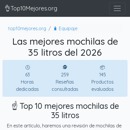
👌Top10Mejores.org
top10mejores.org
🧳 Equipaje
Las mejores mochilas de
35 litros del 2026
🕔
🕵
📦
63
259
145
Horas
Reseñas
Productos
dedicadas
consultadas
evaluados
☝️ Top 10 mejores mochilas de
35 litros
En este artículo, haremos una revisión de mochilas de