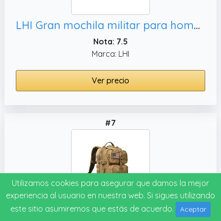
LHI Gran mochila militar para hombres, 35L
Nota: 7.5
Marca: LHI
Ver precio
#7
Utilizamos cookies para asegurar que damos la mejor
experiencia al usuario en nuestra web. Si sigues utilizando
este sitio asumiremos que estás de acuerdo.
Aceptar
REEBOW GEAR Mochila táctica militar de 3 días, mochila de 35 L