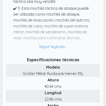
táctica sea muy versátil.
✔️ 5. Esta mochila táctica de ataque puede
ser utilizada como mochila de ataque,
mochila de evacuación, mochila del ejército,
mochila de caza, mochila de supervivencia
militar, mochila de senderismo, mochila de
viaje, mochila para caminatas diurnas,
caminatas nocturnas, camping, o mochila
diaria para uso cotidiano.
✔️ 1. Tamaño perfecto, la mochila de tamaño
Especificaciones técnicas
medio que has buscado para: esta mochila
Modelo
táctica militar mide aproximadamente 16,5
Großer Militär Rucksack Herren 35L
pulgadas x 9,8 pulgadas x 11,8 pulgadas,
Altura
capacidad: 35 l; mochila militar está hecha de
tela de nailon Oxford 900, duradera y
40.64 cms
repelente al agua.
Longitud
✔️ 4. Esta mochila táctica tiene varios
22.86 cms
compartimentos y bolsillos con cremallera,
Ancho