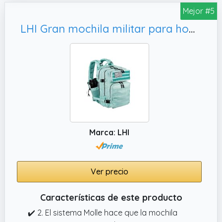
capacidad de 35 litros puede acomodar
Mejor #5
fácilmente sus necesidades de aventura y
LHI Gran mochila militar para hombres, 35L
viaje al aire libre durante 2 3 días. La mochilas
Molle se puede colgar en artículos pequeños
o para colocar bolsas o equipo adicional,
también tiene 6 correas debajo para colocar
ropa de cama, carpa o cualquier otra cosa.
Marca: LHI
Ver precio
Características de este producto
✔️ 2. El sistema Molle hace que la mochila