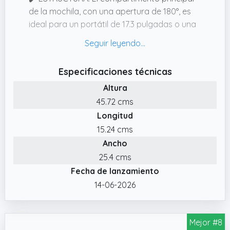
sentir más seguro por la noche
de la mochila, con una apertura de 180°, es
✔️ UNA AMPLIA GAMA DE APLICACIONES.
ideal para un portátil de 17.3 pulgadas o una
Nuestra correa de hombro de mochila
revista A4. El bolsillo oculto en la espalda
plegable ligera se puede ajustar,adecuada
tiene suficiente espacio para un portátil de
para la mayoría de las personas para
15.6 pulgadas.
viajar,vacaciones,compras,ciclismo y
Especificaciones técnicas
✔️ SISTEMA MOLLE: La mochila para hombres
ejercicio.Las personas mayores,los
Altura
Huntvp cuenta con un diseño de correas
adultos,los hombres y las mujeres pueden
45.72 cms
MOLLE cortadas con láser y un área para
elegir mochilas ligeras plegables de
Longitud
parches. Está diseñada para usarse en
diferentes colores y vivir una vida colorida
combinación con otros accesorios MOLLE,
15.24 cms
juntos!
como bolsas para botellas de agua,
Ancho
walkietalkies, bolsas de primeros auxilios, etc.
25.4 cms
✔️ MATERIAL: La mochila táctica Huntvp está
Fecha de lanzamiento
hecha de un resistente nylon militar de 900D.
14-06-2026
Es resistente a los arañazos, no se descolora
fácilmente, repelente al agua, robusta y
duradera.
Mejor #8