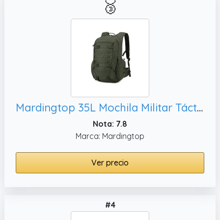
🥉
Mardingtop 35L Mochila Militar Táctica Bushcraft Mochilas de Trekking Mochilas con Cubierta de Lluvia Mochilas de Senderismo al Aire Libre para Camping,Viajar
Nota: 7.8
Marca: Mardingtop
Ver precio
#4