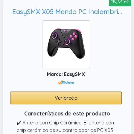
Mejor #9
Black Myth: Wukong
✔️ No No No Compatible con Xbox, Luna y
EasySMX X05 Mando PC Inalambrico con RGB Luz- Hall Joystick- Hall Trigger- 750 mAh Batería Recargable- Vibración- Turbo para PC/Switch/Móvil- Compatible con Black Myth: Wukong- Negro
Nvidia GeForce Now
Marca: EasySMX
Ver precio
Características de este producto
✔️ Antena con Chip Cerámico. El antena con
chip cerámico de su controlador de PC X05