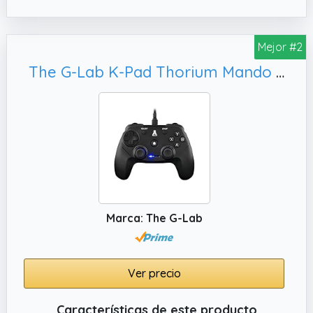
retroalimentación realista de retroceso,
derrape y colisiones. Perfecto para usuarios
de mandos de PC que buscan una
Mejor #2
experiencia inmersiva en juegos de carreras
The G-Lab K-Pad Thorium Mando Gaming PC & PS3 con USB - Vibración Incorporada - Joystick para PC con Windows 10-11, Android (USB)
o FPS
✔️ DPad de 8 direcciones mejorado –
Rediseñado con interruptores de cúpula y un
pivote rebajado, permite entradas
diagonales fluidas y un control preciso en 8
direcciones. El mando perfecto para
jugadores de PC amantes de los juegos de
lucha y títulos retro.
Marca: The G-Lab
✔️ Botones de pulsación silenciosa –
Estructura de botones completamente
rediseñada con amortiguadores de silicona
para un funcionamiento ultra silencioso. Ideal
Ver precio
para jugar de noche en tu configuración de
mando de PC sin molestar a familiares,
Características de este producto