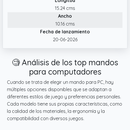
Longitud
✔️ Plug & PlayPuedes empezar a jugar
cada uno de los gatillos izquierdo y derecho
inmediatamente al recibir el gamepad. El
15.24 cms
(debe presionarlos completamente).
cable USB del mando pc gaming se extiende
Ancho
2 metros de largo, permitiéndote jugar a
10.16 cms
cierta distancia de la consola con
Fecha de lanzamiento
comodidad
20-06-2026
✔️ Diseño ErgonómicoEl diseño asimétrico de
mando pc wired se basa en la ergonomía
para ofrecer la posición de pulgar más
🧐 Análisis de los top mandos
cómoda. Asegura una sensación óptima al
para computadores
jugar durante largas sesiones
Cuando se trata de elegir un mando para PC, hay
✔️ Amplia CompatibilidadEl mando pc cable
múltiples opciones disponibles que se adaptan a
funciona con PC (WIN 7/ WIN 8/ WIN 10/ WIN
diferentes estilos de juego y preferencias personales.
11). Compatible con una amplia gama de
Cada modelo tiene sus propias características, como
sistemas operativos para una experiencia de
la calidad de los materiales, la ergonomía y la
juego incansable
compatibilidad con diversos juegos.
✔️ Función de MapeoHay dos botones ML y
M2 detrás del mando para PC, y se pueden