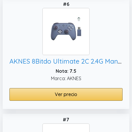
#6
AKNES 8Bitdo Ultimate 2C 2.4G Mando inalámbrico para PC con Windows y Android, y Bumpers L4/R4 Remappable (Arándano)
Nota: 7.5
Marca: AKNES
Ver precio
#7