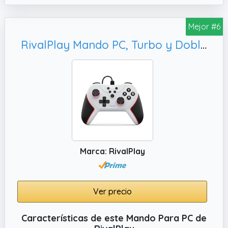
X15 Controller pc incorpora sensores Hall
para un control preciso y duradero.
Mejor #6
✔️ Iluminación RGB Genial. Un Regalo que
RivalPlay Mando PC, Turbo y Doble Vibración- Plug & Play
Brilla con Estilo Sumérgete en la aventura
con el exclusivo diseño de luces RGB del
EasySMX X15 mando pc, ideal para los
amantes de los videojuegos y la tecnología.
✔️ Compatible con Black Myth: Wukong.
EasySMX X15 Controlador compatible con
Black Myth: Wukong
✔️ Regalo Perfecto para Cualquier Ocasión
Marca: RivalPlay
Especial. Sorprende a tus seres queridos o
amigos con X15 mando pc moderno: ideal
para gamers, estudiantes, hombres, mujeres
Ver precio
y niños.
Características de este Mando Para PC de