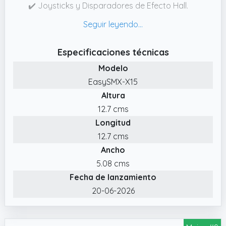
✔️ Joysticks y Disparadores de Efecto Hall.
EasySMX X15 Controller disfruta de un
control mejorado del joystick con nuestros
cuatro sensores de efecto Hall.
Especificaciones técnicas
✔️ 20 Horas de Duración de la Batería. Dile
Modelo
adiós a las interrupciones durante tus
EasySMX-X15
sesiones de juego.
Altura
✔️ Iluminación RGB Genial. Sumérgete en la
12.7 cms
cautivadora exploración del universo con el
Longitud
exclusivo diseño de iluminación RGB del
EasySMX X15 Mando PC.
12.7 cms
Ancho
✔️ Compatibilidad Versátil. Nuestro gampad
X15 está diseñado para ser compatible con
5.08 cms
varias plataformas, incluidas PC, Switch, iOS y
Fecha de lanzamiento
Android.
20-06-2026
✔️ Compatible con Black Myth: Wukong.
EasySMX X15 Controlador compatible con