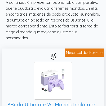
A continuación, presentamos una tabla comparativa
editar 12 operaciones en un programa,
que te ayudará a evaluar diferentes mandos. En ella,
puedes Personalizar los controles para
encontrarás imágenes de cada producto, su nombre,
adaptarlos a tus preferencias de juego y
la puntuación basada en reseñas de usuarios, y la
optimizar tu experiencia de usuario
marca correspondiente. Esto te facilitará la tarea de
elegir el mando que mejor se ajuste a tus
necesidades.
Mejor calidad/precio
🥇
8Bitdo Ultimate 2C Mando Inalámbrico para PC con Windows y Android, Función Turbo (Púrpura)