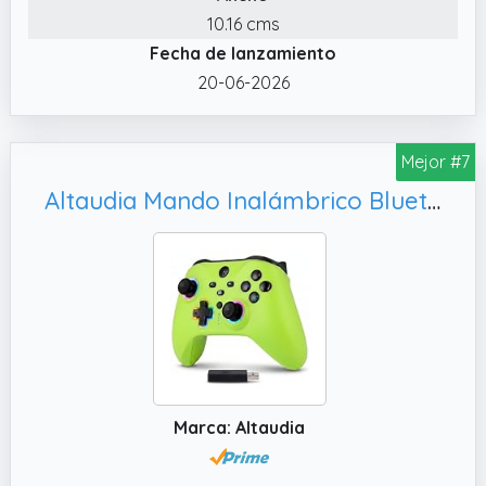
✔️ TURBOController PC Personaliza la función
10.16 cms
turbo junto con cualquier botón para liberar
Fecha de lanzamiento
los dedos y derrotar a tus enemigos con un
20-06-2026
solo toque. El botón turbo cuenta con 3
velocidades de ráfaga: 5 disparos/s, 12
disparos/s, 20 disparos/s, facilitando tus
Mejor #7
victorias en diferentes juegos
Altaudia Mando Inalámbrico Bluetooth para PC - Compatible con PC, Color Verde
✔️ Diseño ErgonómicoEl diseño asimétrico de
mando pc wired se basa en la ergonomía
para ofrecer la posición de pulgar más
cómoda. Asegura una sensación óptima al
jugar durante largas sesiones
✔️ Doble VibraciónLos motores vibratorios
del pc controller wired están integrados en
los agarres laterales y ofrecen
Marca: Altaudia
retroalimentación inmersiva durante el juego.
Cuenta con 4 niveles de intensidad (100%,