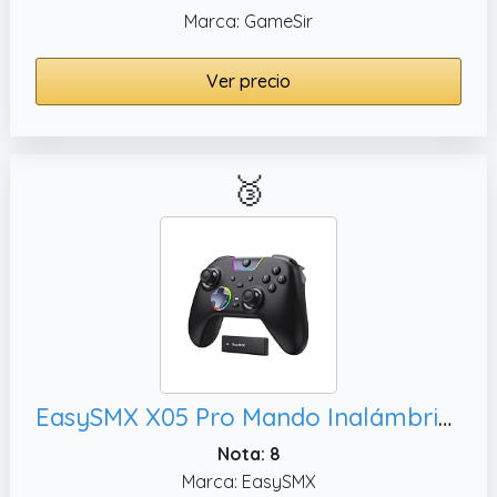
Marca: GameSir
Ver precio
🥉
EasySMX X05 Pro Mando Inalámbrico para PC – Gatillos de 2 Etapas Mejorados,Negro
Nota: 8
Marca: EasySMX