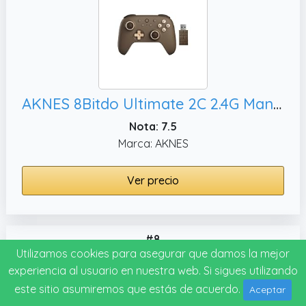
AKNES 8Bitdo Ultimate 2C 2.4G Mando inalámbrico para PC con Windows y Android, y Bumpers L4/R4 Remappable (Brownie)
Nota: 7.5
Marca: AKNES
Ver precio
#8
Utilizamos cookies para asegurar que damos la mejor
experiencia al usuario en nuestra web. Si sigues utilizando
este sitio asumiremos que estás de acuerdo.
Aceptar