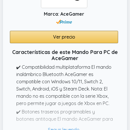
los juego de windows; los leds brillantes
muestran el modo de juego para un ajuste
Marca: AceGamer
rápido y eficiente con sus joysticks
responsivos y precisos, este controlador de
juegos es especialmente recomendable para
Ver precio
juegos como fortnite, rocket league, fifa o
apex legends
Características de este Mando Para PC de
✔️ Pc / ps3 / android compatibilidad; el
AceGamer
gamepad kpad thorium le permite jugar en
✔️ Compatibilidad multiplataforma El mando
muchas plataformas pc con windows xp, 7, 8,
inalámbrico Bluetooth AceGamer es
10, 11 playstation 3, caja de tv android,
compatible con Windows 10/11, Switch 2,
tabletas y smartphones android (versión 4. 0
Switch, Android, iOS y Steam Deck. Nota: El
o superior + se requiere función otg,
mando no es compatible con la serie Xbox,
adaptador no incluido); atención, este
pero permite jugar a juegos de Xbox en PC.
joystick no es compatible con las siguientes
✔️ Botones traseros programables y
consolas xbox 360, xbox one, ps4, mac os, ios
botones antitoque El mando AceGamer para
PC tiene dos botones programables en la