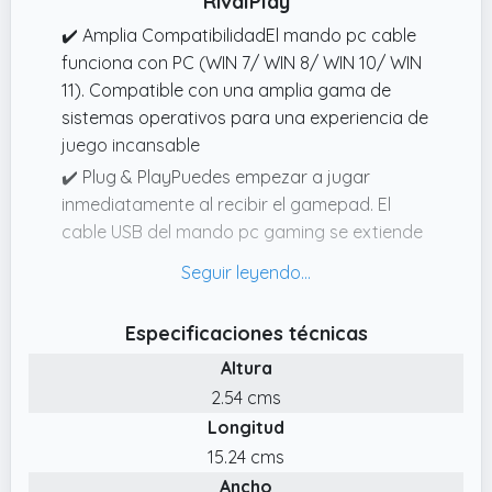
RivalPlay
✔️ Amplia CompatibilidadEl mando pc cable
funciona con PC (WIN 7/ WIN 8/ WIN 10/ WIN
11). Compatible con una amplia gama de
sistemas operativos para una experiencia de
juego incansable
✔️ Plug & PlayPuedes empezar a jugar
inmediatamente al recibir el gamepad. El
cable USB del mando pc gaming se extiende
2 metros de largo, permitiéndote jugar a
cierta distancia de la consola con
comodidad
Especificaciones técnicas
✔️ Función de MapeoHay dos botones ML y
Altura
M2 detrás del mando para PC, y se pueden
2.54 cms
editar 12 operaciones en un programa,
Longitud
puedes Personalizar los controles para
adaptarlos a tus preferencias de juego y
15.24 cms
optimizar tu experiencia de usuario
Ancho