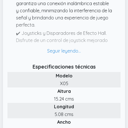
garantiza una conexión inalámbrica estable
y confiable, minimizando la interferencia de la
señal y brindando una experiencia de juego
perfecta.
✔️ Joysticks y Disparadores de Efecto Hall.
Disfrute de un control de joystick mejorado
con nuestros cuatro sensores de efecto Hall.
✔️ Función Turbo & Doble Vibración. Este
gampad pc tiene función turbo, y puede
Especificaciones técnicas
personalizar el botón Turbo como desee
Modelo
para liberar los dedos de los jugadores y
X05
destruir a sus enemigos con solo una
Altura
pulsación, lo que facilita ganar un juego de
arcade o de acción.
15.24 cms
Longitud
✔️ Iluminación RGB Genial. Sumérgete en la
cautivadora exploración del universo con el
5.08 cms
exclusivo diseño de iluminación RGB del
Ancho