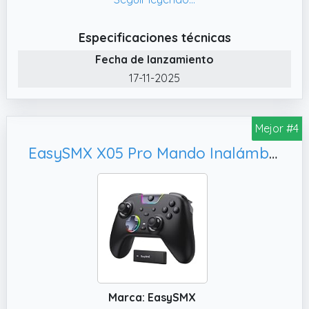
parte trasera para simplificar las
operaciones complejas con los botones
Especificaciones técnicas
M1/M2: (M1/M2 = cualquier
Fecha de lanzamiento
A/B/X/Y/L/ZL/R/ZR/L3/R3/Dpad, hasta 16
botones). Los botones de la parte trasera
17-11-2025
están equipados con un interruptor antitáctil,
y el interruptor de palanca evita el toque
Mejor #4
accidental de los botones de la parte
trasera, lo que permite a los jugadores
EasySMX X05 Pro Mando Inalámbrico para PC – Gatillos de 2 Etapas Mejorados,Negro
mantener los dedos libres y sumergirse en la
experiencia de juego con total tranquilidad.
✔️ Tres modos de conectividad/dos modos
de entrada El mando AceGamer para PC
está equipado con un dongle inalámbrico de
2,4 GHz que permite la conectividad
Bluetooth, la conectividad USBC por cable y
la conectividad con receptor inalámbrico de
Marca: EasySMX
2,4 GHz. Puedes cambiar libremente los