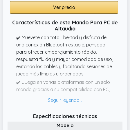
70%, 30%, 0%) ajustables para una
Ver precio
experiencia personalizada
Características de este Mando Para PC de
Altaudia
✔️ Muévete con total libertad y disfruta de
una conexión Bluetooth estable, pensada
para ofrecer emparejamiento rápido,
respuesta fluida y mayor comodidad de uso,
evitando los cables y facilitando sesiones de
juego más limpias y ordenadas.
✔️ Juega en varias plataformas con un solo
mando gracias a su compatibilidad con PC,
Switch, smartphones Android e iOS, ideal
para gamers que alternan dispositivos y
buscan una experiencia más práctica sin
Especificaciones técnicas
cambiar de control en cada partida.
Modelo
✔️ Disfruta de sesiones más cómodas con un