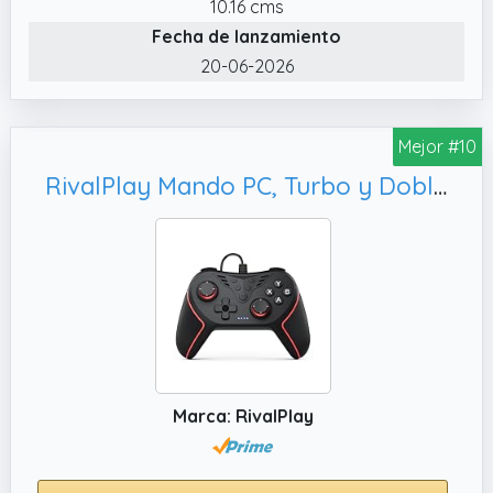
EasySMX X05 Mando PC.
10.16 cms
✔️ Compatibilidad Versátil. Nuestro gampad
Fecha de lanzamiento
X05 está diseñado para ser compatible con
20-06-2026
varias plataformas, incluidas PC, Switch, iOS y
Android.
Mejor #10
✔️ Batería de Iones de Litio NMC de 750 mAh.
En comparación con las baterías de iones de
RivalPlay Mando PC, Turbo y Doble Vibración- Plug & Play
litio de polímero tradicionales, la batería de
iones de litio NMC en el X05 controlador de
juegos ofrece una vida útil 1,5 veces más
larga.
✔️ Cambio libre. EasySMX X05 mando de
juego ofrece una tecla de cambio de modo,
lo que le permite cambiar sin problemas
entre diferentes modos o configuraciones
Marca: RivalPlay
para adaptarse a sus preferencias de juego.
✔️ 𝐏𝐚𝐬𝐨𝐬 𝐩𝐚𝐫𝐚 𝐜𝐚𝐥𝐢𝐛𝐫𝐚𝐫 𝐞𝐥 𝐜𝐨𝐧𝐭𝐫𝐨𝐥. 3.Calibración
del joystick：Gire ambos joysticks dos veces