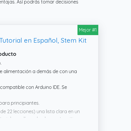
ntajas. Así podrás tomar decisiones
Mejor #1
utorial en Español, Stem Kit
roducto
.
de alimentación a demás de con una
compatible con Arduino IDE. Se
ara principiantes.
de 22 lecciones) una lista clara en un
iales en línea desde nuestro sitio