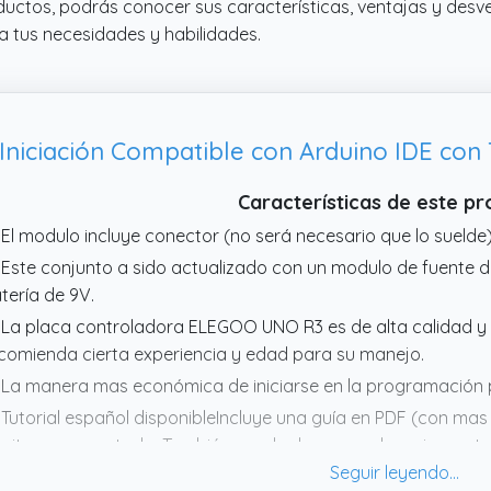
ctos, podrás conocer sus características, ventajas y desve
a tus necesidades y habilidades.
iciación Compatible con Arduino IDE con T
Características de este p
 El modulo incluye conector (no será necesario que lo suelde)
 Este conjunto a sido actualizado con un modulo de fuente 
tería de 9V.
 La placa controladora ELEGOO UNO R3 es de alta calidad y 
comienda cierta experiencia y edad para su manejo.
 La manera mas económica de iniciarse en la programación p
 Tutorial español disponibleIncluye una guía en PDF (con mas 
nito empaquetado. También puede descargar los mismos tutor
b.