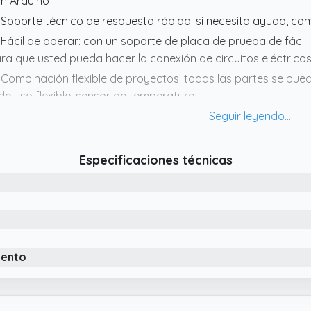
n Arduino
 Soporte técnico de respuesta rápida: si necesita ayuda, 
 Fácil de operar: con un soporte de placa de prueba de fácil
ra que usted pueda hacer la conexión de circuitos eléctrico
 Combinación flexible de proyectos: todas las partes se pued
de uso flexible, sensor de temperatura.
 Ultimate Starter Kit Compatible con Arduino: incluye comp
menzar con los proyectos de compatible con Arduino.
Especificaciones técnicas
iento