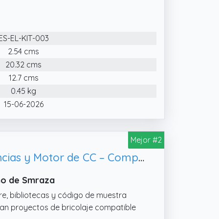
ES-EL-KIT-003
2.54 cms
20.32 cms
12.7 cms
0.45 kg
15-06-2026
Mejor #2
Smraza Kit de Componentes Electrónicos con Placa de Pruebas, Resistencias y Motor de CC – Compatible con Arduino
ino de Smraza
are, bibliotecas y código de muestra
dan proyectos de bricolaje compatible