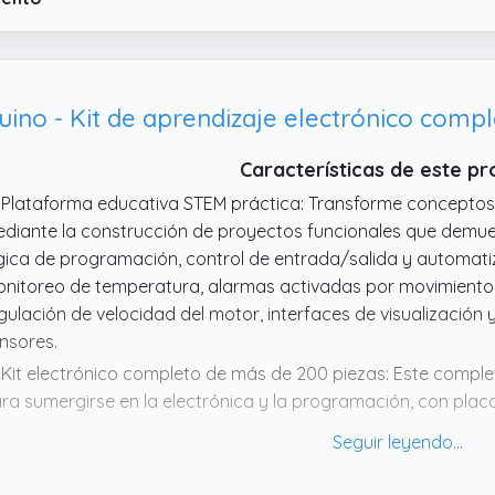
egurando que los usuarios puedan continuar accediendo a nu
Características de este p
 Plataforma educativa STEM práctica: Transforme conceptos
diante la construcción de proyectos funcionales que demuest
gica de programación, control de entrada/salida y automati
nitoreo de temperatura, alarmas activadas por movimiento, 
gulación de velocidad del motor, interfaces de visualización
nsores.
 Kit electrónico completo de más de 200 piezas: Este completo
ra sumergirse en la electrónica y la programación, con plac
 830 puntos, pantalla LCD1602, motor paso a paso con cont
 temperatura/humedad, receptor IR, módulos de relé, fuente
torial. No se requieren compras adicionales para comenzar a