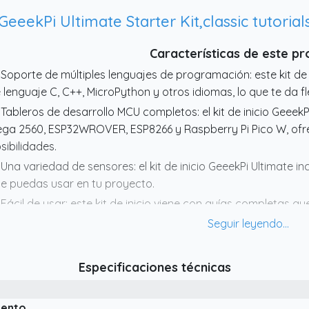
GeeekPi Ultimate Starter Kit,classic tutorial
Características de este p
 Soporte de múltiples lenguajes de programación: este kit de
 lenguaje C, C++, MicroPython y otros idiomas, lo que te da fl
 Tableros de desarrollo MCU completos: el kit de inicio Geeek
ga 2560, ESP32WROVER, ESP8266 y Raspberry Pi Pico W, of
sibilidades.
 Una variedad de sensores: el kit de inicio GeeekPi Ultimate 
e puedas usar en tu proyecto.
 Fácil de usar: este kit de inicio viene con guías completas q
incipiantes aprender y comenzar a construir sus propios pro
 Los recursos en línea pueden acceder fácil y gratuitamente: E
dos los códigos y otra información involucrada en los exper
Especificaciones técnicas
 tarjeta y el código de ejemplo correspondiente también se 
 enlace URL se proporciona para un fácil acceso.y el enlace 
iento