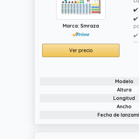
co
✔️
✔️
Marca: Smraza
pa
✔️
V 
Ver precio
✔️
co
Modelo
Altura
Longitud
Ancho
Fecha de lanzam