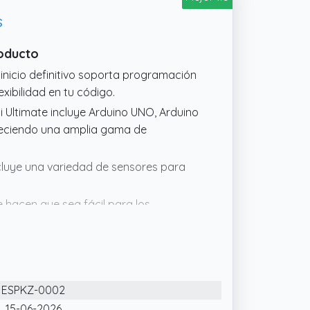
s
roducto
 inicio definitivo soporta programación
exibilidad en tu código.
Pi Ultimate incluye Arduino UNO, Arduino
reciendo una amplia gama de
incluye una variedad de sensores para
ue hacen que sea fácil para los
yectos.
l kit incluye una tarjeta TF de 64 GB,
imentos de este kit se almacenarán en
puede acceder desde el enlace GitHub.
ESPKZ-0002
se actualizará de vez en cuando,
15-06-2026