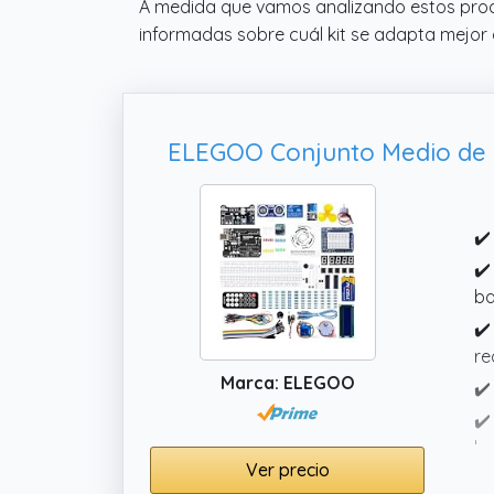
A medida que vamos analizando estos produ
informadas sobre cuál kit se adapta mejor 
ELEGOO Conjunto Medio de In
✔️
✔️
ba
✔️
re
Marca: ELEGOO
✔️
✔️
bo
Ver precio
we