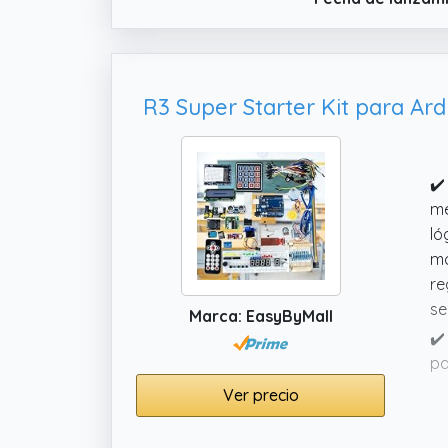
as
✔️
me
ló
mo
re
se
Marca: EasyByMall
✔️
pa
de
Ver precio
de
tu