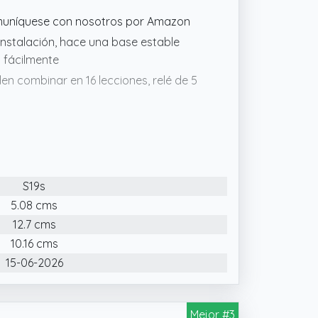
comuníquese con nosotros por Amazon
 instalación, hace una base estable
s fácilmente
en combinar en 16 lecciones, relé de 5
onentes de uso común que necesita para
S19s
5.08 cms
12.7 cms
10.16 cms
15-06-2026
Mejor #3