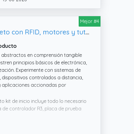
evos tutoriales y recursos.
Mejor #4
R3 Super Starter Kit para Arduino - Kit de aprendizaje electrónico completo con RFID, motores y tutoriales (UNO-1)
roducto
 abstractos en comprensión tangible
ren principios básicos de electrónica,
zación. Experimente con sistemas de
dispositivos controlados a distancia,
 y aplicaciones accionadas por
 kit de inicio incluye todo lo necesario
a de controlador R3, placa de prueba
rolador ULN2003, servomotores, sensor
 de alimentación y una extensa tarjeta
 construir proyectos de inmediato, lo