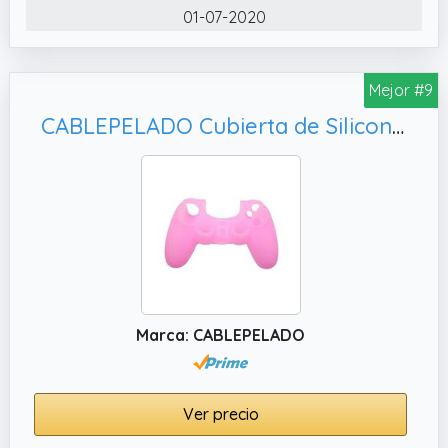
Bluetooth disponible en dos colores: morado
01-07-2020
y negro
✔️ SOPORTE MOVIMIENTO Y VIBRACIONES El
motor integrado produce diferentes efectos
Mejor #9
de vibración según las distintas situaciones y
CABLEPELADO Cubierta de Silicona para Mando PS4, (Rosa)
escenas lo que aumenta la autenticidad del
juego y disfrutar aún más de tus partidas
Marca: CABLEPELADO
Ver precio