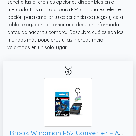
sencilla las diferentes opciones disponibles en el
mercado. Los mandos para PS4 son una excelente
opción para ampliar tu experiencia de juego, y esta
tabla te ayudará a tomar una decisión informada
antes de hacer tu compra. ¡Descubre cuáles son los
mandos más populares y las marcas mejor
valoradas en un solo lugar!
🥇
Brook Wingman PS2 Converter – Adaptador inalámbrico con Llavero para mandos Xbox 360 / Xbox Original y PC, también Compatible con PS5 / PS4 / PS3 / Switch Pro → PS2 / PS1 / PS Classic