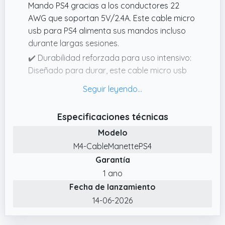
Mando PS4 gracias a los conductores 22
AWG que soportan 5V/2.4A. Este cable micro
usb para PS4 alimenta sus mandos incluso
durante largas sesiones.
✔️ Durabilidad reforzada para uso intensivo:
Diseñado para durar, este cable micro usb
para PS4 resiste flexiones y tirones diarios.
Perfecto como cable cargador para Xbox
One, garantiza una carga rápida para
Especificaciones técnicas
Mando PS4 fiable y constante.
Modelo
✔️ Compatibilidad universal optimizada: Este
M4-CableManettePS4
cable micro usb para PS4 es su solución
Garantía
única. Perfectamente compatible con Sony
PS4 (DualShock 4, PS4 Pro, PS4 Slim),funciona
1 ano
también como cable cargador para Xbox
Fecha de lanzamiento
One (One S, One X, One Elite) y con
14-06-2026
smartphones Samsung, Kindle y tablets
Android.