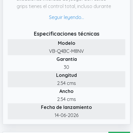
grips tienes el control total, incluso durante
sesiones largas.
✔️ Mejora tu precisión y control | Las
cubiertas de silicona de MatoSan
Especificaciones técnicas
proporcionan un mejor agarre para un
Modelo
control más preciso durante el juego.
VB-Q4BC-M8NV
Compatibles con mandos PS5 y PS4, ideales
Garantía
para shooters, deportes y juegos de acción.
30
✔️ Marca alemana pensada para gamers |
Longitud
MatoSan desarrolla accesorios funcionales y
cómodos para jugadores exigentes. Más
2.54 cms
confort, mejor control y un aspecto moderno
Ancho
para tu mando.
2.54 cms
✔️ Protección efectiva del stick | Las
Fecha de lanzamiento
cubiertas protegen tus sticks contra el
14-06-2026
desgaste diario, el polvo y los arañazos. Al
mismo tiempo, ofrecen un diseño cómodo y