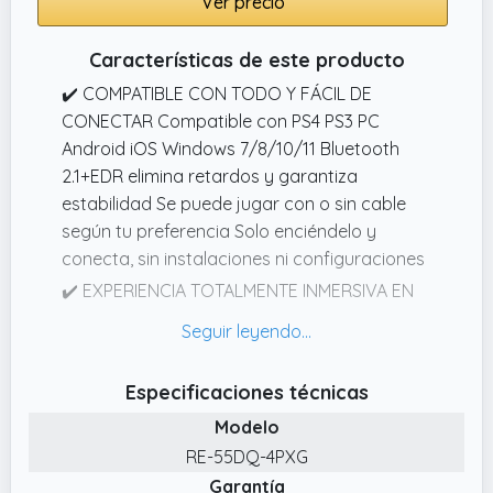
Ver precio
personalidad a tu setup sin sacrificar
funcionalidad Ideal para streaming o
Características de este producto
mostrar tu estilo gamer único
✔️ COMPATIBLE CON TODO Y FÁCIL DE
CONECTAR Compatible con PS4 PS3 PC
Android iOS Windows 7/8/10/11 Bluetooth
2.1+EDR elimina retardos y garantiza
estabilidad Se puede jugar con o sin cable
según tu preferencia Solo enciéndelo y
conecta, sin instalaciones ni configuraciones
✔️ EXPERIENCIA TOTALMENTE INMERSIVA EN
CADA PARTIDA Vibración doble y giroscopio
de 6 ejes para movimientos precisos Cada
impacto se siente en tus manos como si
Especificaciones técnicas
estuvieras dentro Eleva la jugabilidad en
Modelo
shooters, carreras y juegos deportivos
Siente cada choque, explosión o aceleración
RE-55DQ-4PXG
con realismo brutal
Garantía