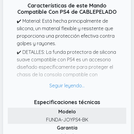
Características de este Mando
Compatible Con PS4 de CABLEPELADO
✔️ Material: Está hecha principalmente de
silicona, un material flexible y resistente que
proporciona una protección efectiva contra
golpes y rayones.
✔️ DETALLES: La funda protectora de silicona
suave compatible con PS4 es un accesorio
diseñado específicamente para proteger el
chasis de la consola compatible con
PlayStation 4 de posibles daños, rayones y
polvo. No solo cumple una función
protectora, sino que también puede mejorar
Especificaciones técnicas
el agarre y el aspecto estético de la consola
Modelo
✔️ Ajuste perfecto: La funda está diseñada
FUNDA-JOYPS4-BK
para encajar perfectamente en la consola
Garantía
PS4, permitiendo acceso a todos los puertos,