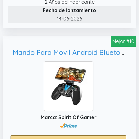
botones y funciones sin necesidad de
2 Años del Fabricante
retirarla.
Fecha de lanzamiento
✔️ Mejora el agarre: La textura de silicona
14-06-2026
puede mejorar el agarre de la consola, lo que
es especialmente útil si sueles moverla o
Mejor #10
transportarla con regularidad.
✔️ Protección contra el polvo: La funda
Mando Para Movil Android Bluetooth con Botón Programable + Soporte Smartphone - Compatible con IPhone, Call of Duty en el Teléfono
puede ayudar a prevenir que el polvo y la
suciedad se acumulen en la consola, lo que
podría afectar su rendimiento con el tiempo.
Marca: Spirit Of Gamer