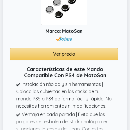
exactitud. Gatillos lineales graduan
aceleración y disparo Optimizado para
“mando play 4” competitivo
✔️ ERGONOMÍA AVANZADA QUE PROTEGE
Marca: MatoSan
TUS MANOS Diseño curvo y texturizado
antideslizante para máximo control
Joysticks suaves y botones con feedback
preciso y silencioso Evita fatiga y tensión en
Ver precio
sesiones largas gracias a su diseño Ideal
para jugadores de todas las edades y
Características de este Mando
Compatible Con PS4 de MatoSan
tamaños de mano
✔️ Instalación rápida y sin herramientas |
Coloca las cubiertas en los sticks de tu
mando PS5 o PS4 de forma fácil y rápida. No
necesitas herramientas ni modificaciones.
✔️ Ventaja en cada partida | Evita que los
pulgares se resbalen del stick analógico en
situaciones intensas de juego. Con estos