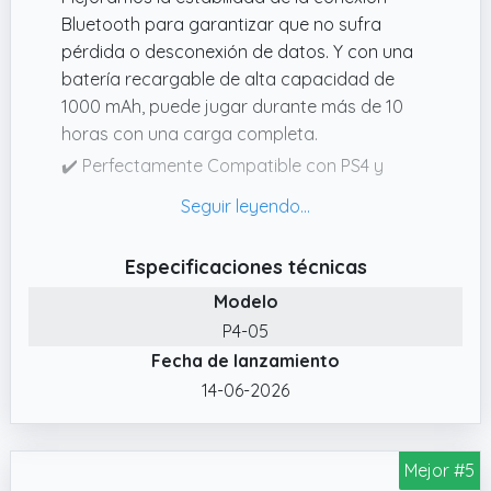
Bluetooth para garantizar que no sufra
pérdida o desconexión de datos. Y con una
batería recargable de alta capacidad de
1000 mAh, puede jugar durante más de 10
horas con una carga completa.
✔️ Perfectamente Compatible con PS4 y
Windows PC: El mando de juego es
compatible con PS4/Pro/Slim/PC. Sólo
admite conexiones por cable a PC Windows.
Especificaciones técnicas
✔️ Una Nueva Experiencia: Hay botones de
Modelo
programación macro en la parte posterior,
P4-05
puede personalizar su operación y
Fecha de lanzamiento
configurar la función de ráfaga. Panel táctil,
conector para auriculares estéreo de 3,5
14-06-2026
mm, botón para compartir y barra de luz
LED, se admiten varias funciones.
Mejor #5
✔️ Control Preciso: El mando inalámbrico de