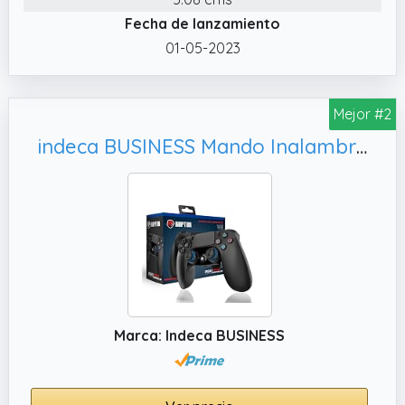
✔️ DISFRUTA HORAS DE JUEGO SIN
Fecha de lanzamiento
INTERRUPCIONES Batería recargable
01-05-2023
integrada con 500 mAh para largas sesiones
Carga rápida vía USB incluida para que
nunca pares de jugar Perfecto para gamers
Mejor #2
que aman partidas sin pausas molestas Ideal
indeca BUSINESS Mando Inalambrico Bluetooth Negro compatible con PS4 PS3 PC Android Windows gamepad 6 ejes con vibración doble Luz LED Joystick tactil recargable compatible juegos Shooters Dualshock
para noches intensas con amigos o torneos
competitivos
✔️ COMPATIBLE CON TODO Y FÁCIL DE
CONECTAR Compatible con PS4 PS3 PC
Android iOS Windows 7/8/10/11 Bluetooth
2.1+EDR elimina retardos y garantiza
estabilidad Se puede jugar con o sin cable
según tu preferencia Solo enciéndelo y
conecta, sin instalaciones ni configuraciones
Marca: Indeca BUSINESS
✔️ PANEL TÁCTIL QUE IMPRESIONA Panel táctil
central para navegación intuitiva y rápida,
Elegante diseño de negro intenso. Agrega