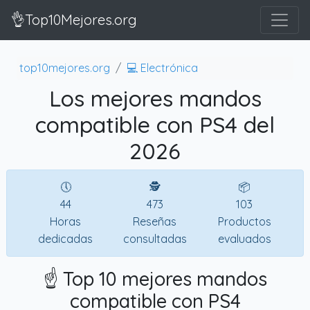
👌Top10Mejores.org
top10mejores.org
💻 Electrónica
Los mejores mandos
compatible con PS4 del
2026
🕔
🕵
📦
44
473
103
Horas
Reseñas
Productos
dedicadas
consultadas
evaluados
☝️ Top 10 mejores mandos
compatible con PS4