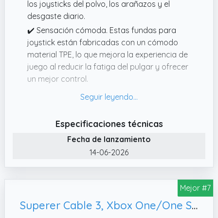
los joysticks del polvo, los arañazos y el
desgaste diario.
✔️ Sensación cómoda. Estas fundas para
joystick están fabricadas con un cómodo
material TPE, lo que mejora la experiencia de
juego al reducir la fatiga del pulgar y ofrecer
un mejor control.
✔️ Contenido. Recibirás un lote de 8 tapas.
✔️ Regalo perfecto. Este producto es el
regalo perfecto para niños, familiares,
Especificaciones técnicas
amigos y aficionados a los videojuegos, ya
Fecha de lanzamiento
que no solo mejora la experiencia de juego,
14-06-2026
sino que también sirve como un detalle para
expresar su atención y sus buenos deseos.
✔️ Instalación sencilla y rápida. Fije las fundas
Mejor #7
directamente en los joysticks analógicos.
Superer Cable 3, Xbox One/One S/X/Elite Accesorios Cargador