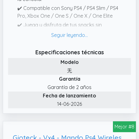
✔️ Compatible con Sony PS4 / PS4 Slim / PS4
Pro, Xbox One / One S / One X / One Elite
✔️ Juega y disfruta de tus snacks sin
preocupaciones – El recubrimiento de PVC
fácil de limpiar se mantiene siempre fresco.
Aunque estés con una bebida fría o unas
Especificaciones técnicas
alitas de pollo, el acabado liso del cable
Modelo
resiste manchas y olores, a diferencia de los
无
cables con textura que absorben la
Garantía
suciedad.
Garantía de 2 años
✔️ Sigue jugando – Sin miedo a quedarte sin
Fecha de lanzamiento
batería: Mantente en la partida incluso
cuando la batería esté baja. Sin
14-06-2026
interrupciones, sin frustraciones, solo una
experiencia de juego fluida y continua
Mejor #8
✔️ Servicio postventa: Este producto puede
ser reemplazado y devuelto dentro de los 30
Gioteck - Vx4 - Mando Ps4 Wireless, Compatible con Ps4 y PC Malva (Windows 8.1)