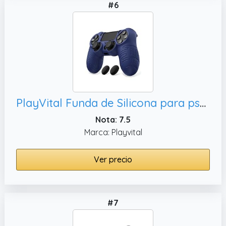
#6
PlayVital Funda de Silicona para ps4 Mando - Carcasa Protectora Antideslizante con Tapas para Pulgar, Accesorio para Control (Line & Dot-Azul Oscuro)
Nota: 7.5
Marca: Playvital
Ver precio
#7