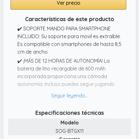
Ver precio
Características de este producto
✔️ SOPORTE MANDO PARA SMARTPHONE
INCLUIDO: Su soporte para movil es extraíble.
Es compatible con smartphones de hasta 8,5
cm de ancho.
✔️ ¡MÁS DE 12 HORAS DE AUTONOMÍA! La
batería de litio recargable de 600 mAh
incorporada proporciona una cómoda
autonomía. Incluso puedes seguir jugando
mientras el mando se está cargando.
✔️ MANDO INALÁMBRICA: ¡Se acabaron los
comandos difíciles de seguir en la pantalla
Especificaciones técnicas
táctil! Convierte tu smartphone en una
Modelo
auténtica videoconsola. Este mando es
SOG-BTGX11
compatible con todas las plataformas,