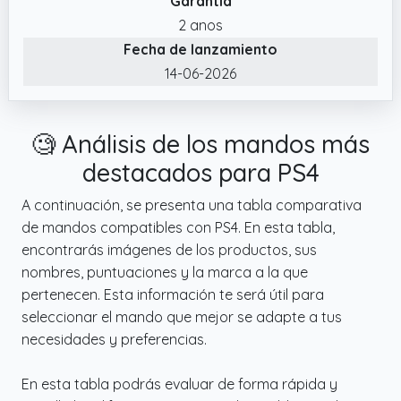
Garantía
funciona con todos los teléfonos, tabletas,
Android TV boxes, Apple TV, PlayStation 4/3 e
2 anos
incluso en tu PC sólo con cable.
Fecha de lanzamiento
✔️ CONECTA EL GAMEPAD Y COMIENZA A
14-06-2026
JUGAR: Predator es plug and play, no
requiere ningún software complicado ni
🧐 Análisis de los mandos más
procesos de instalación. Predator se
conecta a su dispositivo mediante la
destacados para PS4
tecnología bluetooth y funciona con todos
A continuación, se presenta una tabla comparativa
los juegos y aplicaciones para móviles que
de mandos compatibles con PS4. En esta tabla,
permiten el uso de un mando de teléfono.
encontrarás imágenes de los productos, sus
✔️ GARANTÍA DE 2 AÑOS : Cuando se juega
nombres, puntuaciones y la marca a la que
durante muchas horas es esencial tener un
pertenecen. Esta información te será útil para
equipo de juego de calidad. Este mando
seleccionar el mando que mejor se adapte a tus
movil ofrece la mejor relación calidad precio
necesidades y preferencias.
para que puedas jugar a tus juegos
favoritos sin arruinarte.
En esta tabla podrás evaluar de forma rápida y