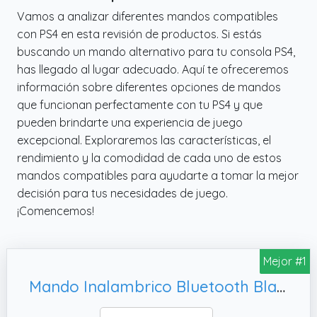
Vamos a analizar diferentes mandos compatibles
con PS4 en esta revisión de productos. Si estás
buscando un mando alternativo para tu consola PS4,
has llegado al lugar adecuado. Aquí te ofreceremos
información sobre diferentes opciones de mandos
que funcionan perfectamente con tu PS4 y que
pueden brindarte una experiencia de juego
excepcional. Exploraremos las características, el
rendimiento y la comodidad de cada uno de estos
mandos compatibles para ayudarte a tomar la mejor
decisión para tus necesidades de juego.
¡Comencemos!
Mejor #1
Mando Inalambrico Bluetooth Blanco compatible con PS4 PS3 PC Android Windows gamepad 6 ejes con vibración doble Luz LED Joystick tactil recargable compatible juegos Shooters carreras acción dualshock