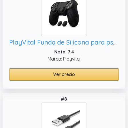
PlayVital Funda de Silicona para ps4 Mando - Carcasa Protectora Antideslizante con Tapas para Pulgar, Accesorio para Control (Line & Dot-Negro)
Nota: 7.4
Marca: Playvital
Ver precio
#8