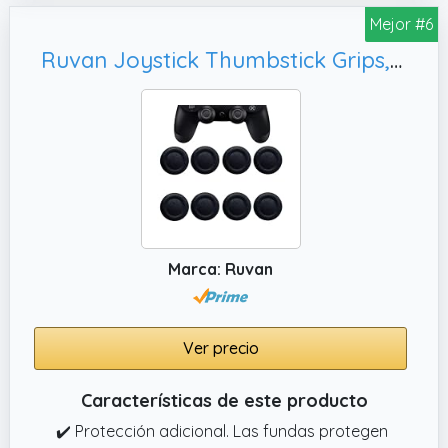
Mejor #6
✔️ Diseño robusto, flexible y antienredos: Su
funda de nailon trenzado de alta densidad
Ruvan Joystick Thumbstick Grips, Funda Protectora Antideslizante Y Resistente Al Desgaste para Joystick (8 Piezas)
hace que este cable micro usb para PS4 sea
resistente y flexible. Con diseño antinudos
que evita enredos, es ideal como cable
cargador para Xbox One, asegurando carga
rápida para Mando PS4 sin complicaciones,
tanto en casa como de viaje
✔️ Longitud de 3 metros para total libertad:
Con 3 metros, este cable micro usb para PS4
Marca: Ruvan
le ofrece una amplitud incomparable.
Siéntase cómodo en su sofá mientras
disfruta de carga rápida para Mando PS4.
Ver precio
Características de este producto
✔️ Protección adicional. Las fundas protegen