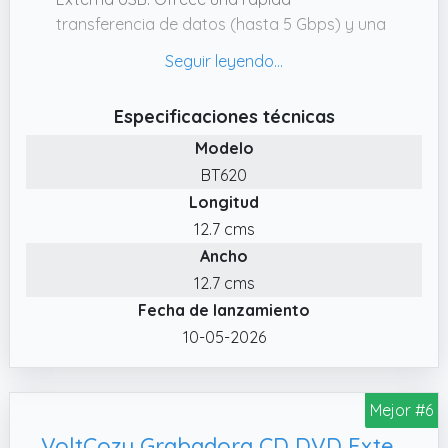
transferencia de datos (hasta 5 Gbps) y una
lectura y grabación fluidas de CD/DVD
(retrocompatible con USB 2.0).
✔️ Compre con Confianza. Todos los
Especificaciones técnicas
PeroBuno grabadora cd externa se prueban
Modelo
rigurosamente antes del envío para
BT620
garantizar su óptimo estado.
Longitud
✔️ Plug & Play Lector DVD Externo para PC .
12.7 cms
No necesita alimentación externa ni
Ancho
controladores.
12.7 cms
✔️ Amplia Compatibilidad Lector Grabador
Fecha de lanzamiento
CD DVD Externo. El cd externo para portatil
es compatible con Windows
10-05-2026
11/10/8/7/Vista/XP/2000/98/SE/ME, Mac OS
y Linux (no compatible con Ubuntu).
Mejor #6
✔️ Ultradelgado y Portátil Lector DVD
Externo . Solo 13 mm de grosor.
VoltCozy Grabadora CD DVD Externo USB 3.0 y USB-C Lector CD Externo y Grabadora DVD/CD +/-RW para PC y Portátil Slim con Cable Integrado Plug & Play 8X/24X Windows 11/10/8/7 MacOS Linux