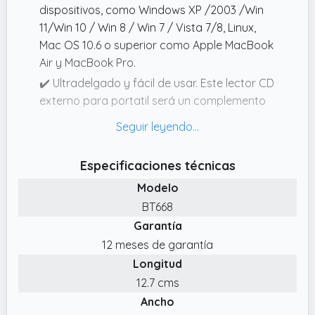
dispositivos, como Windows XP /2003 /Win
11/Win 10 / Win 8 / Win 7 / Vista 7/8, Linux,
Mac OS 10.6 o superior como Apple MacBook
Air y MacBook Pro.
✔️ Ultradelgado y fácil de usar. Este lector CD
externo para portatil será un complemento
perfecto para la bolsa de su computadora
portátil debido a su pequeño tamaño.
✔️ Multiusos. El lector de CD externo para
Especificaciones técnicas
portatil ofrece velocidades de
Modelo
lectura/escritura de DVD de hasta 8x y
BT668
velocidades de lectura/escritura de CD de
Garantía
hasta 24x, ¡haga más en menos tiempo!
También se puede utilizar para escuchar
12 meses de garantía
música, ver películas, realizar copias de
Longitud
seguridad de datos, grabar archivos, instalar
12.7 cms
sistemas o juegos.
Ancho