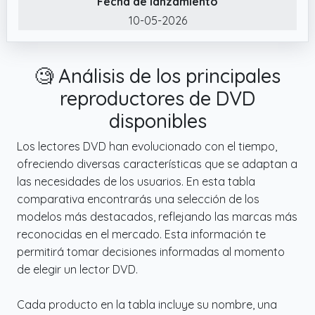
Fecha de lanzamiento
✔️ Plug & Play. Esta ORIGBELIE lector CD
10-05-2026
externo se alimenta por puerto USB, ¡no
requiere controladores ni fuente de
🧐 Análisis de los principales
alimentación adicionales! Simplemente
conecte el conector USB tipo A o tipo C del
reproductores de DVD
cable de datos a su computadora y la
disponibles
grabadora de CD será detectada
automáticamente.
Los lectores DVD han evolucionado con el tiempo,
ofreciendo diversas características que se adaptan a
las necesidades de los usuarios. En esta tabla
comparativa encontrarás una selección de los
modelos más destacados, reflejando las marcas más
reconocidas en el mercado. Esta información te
permitirá tomar decisiones informadas al momento
de elegir un lector DVD.
Cada producto en la tabla incluye su nombre, una