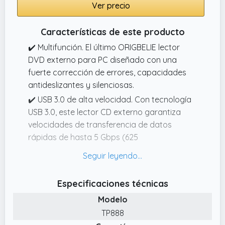
Ver precio
Características de este producto
✔️ Multifunción. El último ORIGBELIE lector
DVD externo para PC diseñado con una
fuerte corrección de errores, capacidades
antideslizantes y silenciosas.
✔️ USB 3.0 de alta velocidad. Con tecnología
USB 3.0, este lector CD externo garantiza
velocidades de transferencia de datos
rápidas de hasta 5 Gbps (625
MB/s),alrededor de 10 veces más rápido que
USB 2.0, y es compatible con versiones
anteriores de USB 2.0/1.0.
Especificaciones técnicas
✔️ Plug & Play. No necesita controladores ni
Modelo
una fuente de alimentación externa.
TP888
✔️ Compatibilidad universal. El lector DVD