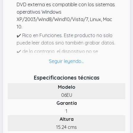
DVD externa es compatible con los sistemas
operativos Windows
XP/2003/Wind8/Wind10/Vista/7, Linux, Mac
10.
✔️ Rico en Funciones. Este producto no solo
puede leer datos sino también grabar datos.
✔️ de lo contrario, el dispositivo no se
detectará.
✔️ Interfaz USB3.0 de Transmisión de Alta
Velocidad. La unidad de CD externa está
Especificaciones técnicas
equipada con una interfaz USB 3.0 y una
Modelo
interfaz tipo C, que pueden satisfacer sus
06EU
diferentes necesidades de interfaz USB.
Garantía
✔️ Unidad de CD/DVD de Rendimiento Sólido.
1
Este producto cuenta con un cable de datos
Altura
de 24 cm 27 cm de longitud, fabricado con
15.24 cms
trenzado de cobre puro que ofrece una