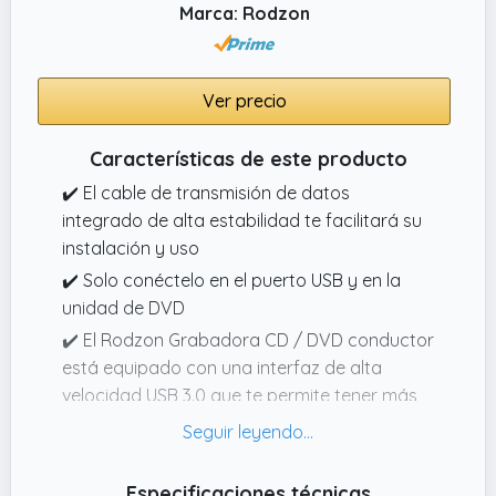
Marca: Rodzon
Ver precio
Características de este producto
✔️ El cable de transmisión de datos
integrado de alta estabilidad te facilitará su
instalación y uso
✔️ Solo conéctelo en el puerto USB y en la
unidad de DVD
✔️ El Rodzon Grabadora CD / DVD conductor
está equipado con una interfaz de alta
velocidad USB 3.0 que te permite tener más
rápido la velocidad de transmisión de datos
(hasta 5 Gbps) y un rendimiento estable
✔️ No para coche/tv o bluray
Especificaciones técnicas