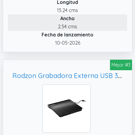
Longitud
excelente capacidad antiinterferencias,
transmisión silenciosa y alta durabilidad.
15.24 cms
Ancho
2.54 cms
Fecha de lanzamiento
10-05-2026
Mejor #3
Rodzon Grabadora Externa USB 3.0, Unidades Portátil CD/DVD /-RW/ROM Estable con Lector/Quemador/Re - Quemador para Win 10/8 / 7 / XP/Vista/Linux/Mac OS