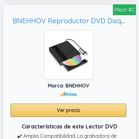
máxima de lectura del DVD es 8 veces; La
Mejor #2
velocidad máxima de lectura de CD es 24
BNEHHOV Reproductor DVD Disquetera Externa USB Lector CD Externo Externa Portátil USB 3.0 Tipo C Unidad de CD Externa Plug and Play Ruido Bajo Externa Drive para Mac Windows PC Portátil (04ES)
veces, la velocidad máxima de grabación de
CD es 8 veces.
✔️ Amplia compatibilidad la unidad de CD de
DVD emergente está disponible para
Windows XP / vista / 7 / 8 / 10, todas las
versiones de Mac OS. Está diseñado para
computadoras de escritorio de Apple HP dell
Lenovo y otros productos, superbooks,
Marca: BNEHHOV
netbooks, laptops y hardware sin conductor
Ver precio
Características de este Lector DVD
✔️ Amplia Compatibilidad. La grabadora de