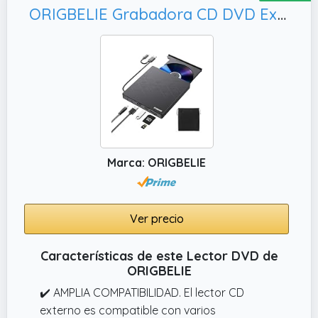
Windows 11/10/8/7, MacOS y Linux. Ideal
ORIGBELIE Grabadora CD DVD Externa, Mac OS
como dvd externo para pc de sobremesa o
portátil; para mejor potencia en torres,
conecta siempre al puerto USB trasero de la
CPU.
✔️ Lectura y grabación estable: Compatible
con DVD±R/RW y CDR/RW; úsalo como
lector cd para escuchar música, ver películas
o archivar fotos. Velocidades máx.
Marca: ORIGBELIE
Ver precio
Características de este Lector DVD de
ORIGBELIE
✔️ AMPLIA COMPATIBILIDAD. El lector CD
externo es compatible con varios