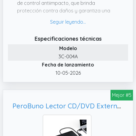
de control antiimpacto, que brinda
protección contra daños y garantiza una
excelente capacidad de corrección de
errores.
✔️ Lector de CD externo 9en1. Este lector de
Especificaciones técnicas
CD está equipado con 2 puertos USB 3.0
Modelo
adicionales, 1 puerto DC, 2 puertos USB
3C-004A
TypeC, 1 slot para tarjetas SD y 1 slot para
Fecha de lanzamiento
tarjetas TF, que puedes usar para conectar
pendrives USB y cargar tu teléfono u otros
10-05-2026
dispositivos electrónicos.
✔️ Transferencia de alta velocidad de 5 Gbps.
Mejor #5
Con una unidad CDROM basada en
tecnología avanzada de grabación, el puerto
PeroBuno Lector CD/DVD Externo, Linux y Mac OS
USB 3.0 ofrece una velocidad de
transferencia de datos de hasta 5 Gbps.
✔️ Compatibilidad total. ¡Este lector de CD
externo es extremadamente compatible!