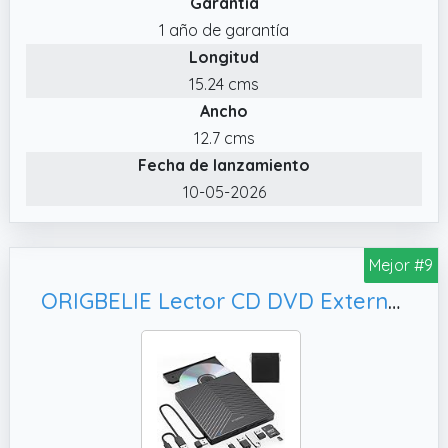
Garantía
externo admite la lectura y escritura de
1 año de garantía
varios formatos de discos, por ejemplo,
Longitud
CD±R/RW, CDROM, DVD±R/RW, DVD±R DL,
DVDROM, DVDRAM, VCD y SVCD.
15.24 cms
Ancho
✔️ Compacto y portátil. Con su diseño
delgado y elegante, este grabadora DVD
12.7 cms
externa es un dispositivo fácil de usar y
Fecha de lanzamiento
portátil, lo que lo hace ideal para usar sobre
10-05-2026
la marcha.
Mejor #9
ORIGBELIE Lector CD DVD Externo, Mac OS