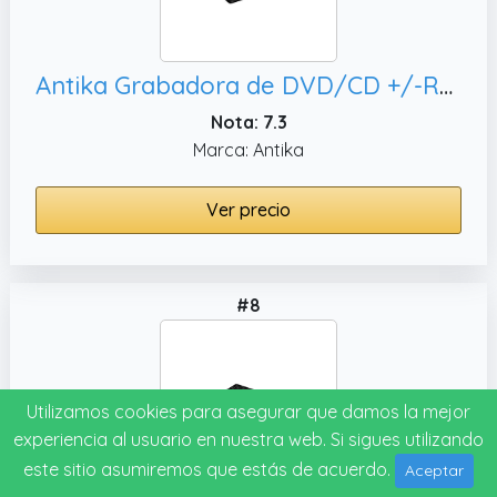
Antika Grabadora de DVD/CD +/-RW,PC Mac/OS/XP/Vista/Win11/Win10/Win8 (Black3.0)
Nota: 7.3
Marca: Antika
Ver precio
#8
Utilizamos cookies para asegurar que damos la mejor
experiencia al usuario en nuestra web. Si sigues utilizando
este sitio asumiremos que estás de acuerdo.
Aceptar