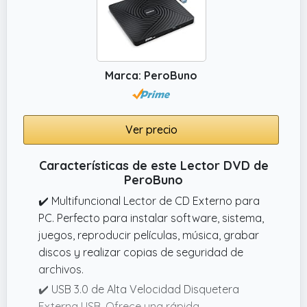
Funciona a la perfección con Windows
XP/7/8/10/11, Vista, Mac OS, MacBook Air y
MacBook Pro, así como en laptops y
desktops.
Marca: PeroBuno
Ver precio
Características de este Lector DVD de
PeroBuno
✔️ Multifuncional Lector de CD Externo para
PC. Perfecto para instalar software, sistema,
juegos, reproducir películas, música, grabar
discos y realizar copias de seguridad de
archivos.
✔️ USB 3.0 de Alta Velocidad Disquetera
Externa USB. Ofrece una rápida