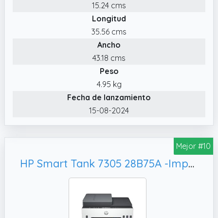
15.24 cms
6ZA18AE Cabezal de impresión Original HP
Longitud
tricolor
35.56 cms
✔️ Dispone de una conectividad fiable
Ancho
gracias a la conexión WiFi integrada de 2,4 G
con capacidades de recuperación
43.18 cms
automática, WiFi Direct, Bluetooth de baja
Peso
energía, 1 USB 2.0 de alta velocidad
4.95 kg
Fecha de lanzamiento
15-08-2024
Mejor #10
HP Smart Tank 7305 28B75A -Impresora A4 Multifunción con Deposito de Tinta Recargable, Blanca y Gris Oscuro