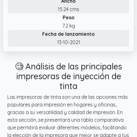
Ancho
botellas de tinta originales HP 1VU26AE
15.24 cms
Botella de tinta Original HP 31 cian 70 ml,
Peso
1VU27AE Botella de tinta Original HP 31
magenta 70 ml, 1VU28AE Botella de tinta
7.2 kg
Original HP 31 amarilla 70 ml, 1VV24AE Botella
Fecha de lanzamiento
de tinta Original HP 32XL negra de 135 ml,
13-10-2021
6ZA17AE Cabezal de impresión HP 6ZA17AE
negro
🧐 Análisis de las principales
impresoras de inyección de
tinta
Las impresoras de tinta son una de las opciones más
populares para impresión en hogares y oficinas,
gracias a su versatilidad y calidad de impresión. En
esta sección, se presentará una tabla comparativa
que permitirá evaluar diferentes modelos, facilitando
la elección de la impresora que mejor se adapte a tus