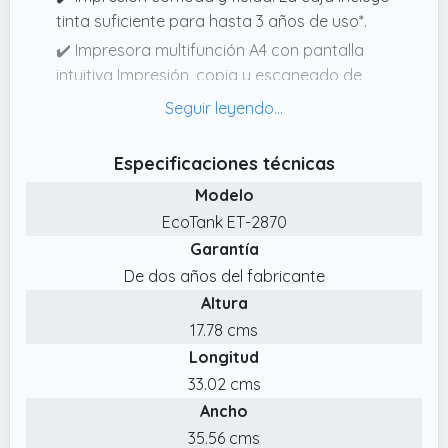
tinta suficiente para hasta 3 años de uso*.
✔️ Impresora multifunción A4 con pantalla
intuitiva Impresión, copia y escaneado de
alta calidad en una sola máquina
✔️ Conectividad inalámbrica para imprimir
desde cualquier lugar Utiliza la aplicación
Especificaciones técnicas
Epson Smart Panel para configurar,
Modelo
monitorizar, imprimir y mucho más desde tu
EcoTank ET-2870
móvil
Garantía
✔️ La marca de impresoras con depósito de
De dos años del fabricante
tinta n.º 1 en el mundo* Más de 100 millones
Altura
de impresoras EcoTank vendidas en todo el
17.78 cms
mundo*
Longitud
✔️ Un solo juego de tintas imprime hasta
33.02 cms
4500 páginas en negro y 7500 en color* Sin
Ancho
estrés ni complicaciones, ¡simplemente
añade papel e imprime!
35.56 cms