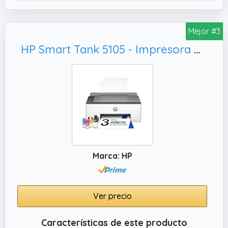
Tinta Original HP contienen plástico reciclado
✔️ ELIGE HP+ en la configuración para activar
Mejor #3
los beneficios; HP+ requiere una cuenta de
HP Smart Tank 5105 - Impresora multifunción 3 en 1 (Wi-Fi, impresión
HP, una conexión permanente a Internet y el
uso exclusivo de Tinta Original HP durante
toda la vida útil de la impresora; Más
información legal en la página de HP en la
sección de HP+
Marca: HP
Ver precio
Características de este producto