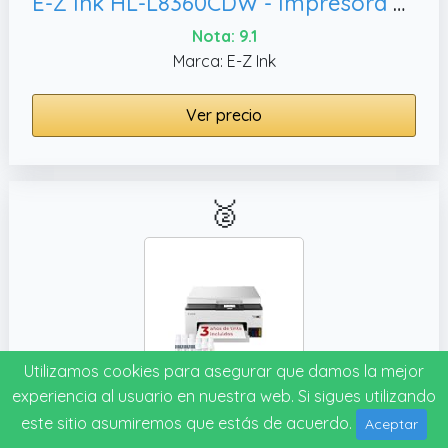
E-Z Ink HL-L8360CDW - Impresora de inyección de tinta, color negro
Nota: 9.1
Marca: E-Z Ink
Ver precio
🥈
Utilizamos cookies para asegurar que damos la mejor
experiencia al usuario en nuestra web. Si sigues utilizando
Canon MAXIFY GX1050 – Impresora Multifunción MegaTank a Color, Ethernet y USB | Inyección de Tinta | Incluye 6 Botellas de Tinta
este sitio asumiremos que estás de acuerdo.
Aceptar