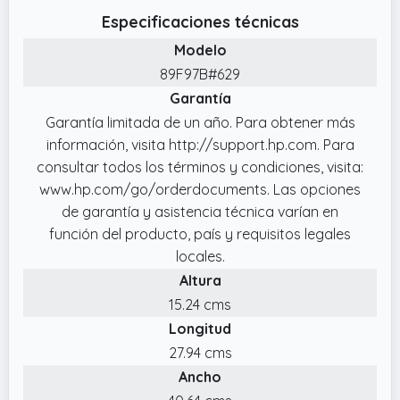
Conecta fácilmente la impresora a tu red
Especificaciones técnicas
WiFi y empieza a imprimir desde ordenador,
Modelo
smartphone o tablet. Compatible con WiFi de
89F97B#629
doble banda, WiFi Direct, Apple AirPrint y
Garantía
Mopria
Garantía limitada de un año. Para obtener más
✔️ Compatible con cartuchos originales HP
información, visita http://support.hp.com. Para
308: Utiliza cartuchos HP 308 Negro, HP 308
consultar todos los términos y condiciones, visita:
Tricolor y HP 308 EvoMore para obtener
www.hp.com/go/orderdocuments. Las opciones
impresiones fiables y de alta calidad
de garantía y asistencia técnica varían en
✔️ Compra tu impresora HP DeskJet y llévate
función del producto, país y requisitos legales
6 meses de impresión gratis al registrarte en
locales.
HP Instant Ink. Válida del 17/12/2025 al
Altura
30/06/2026
15.24 cms
✔️ Diseñada para funcionar con cartuchos
Longitud
HP originales: Incluye medidas de seguridad
27.94 cms
dinámica que ayudan a proteger la calidad y
Ancho
el rendimiento de impresión mediante el uso
de cartuchos con chips o circuitos