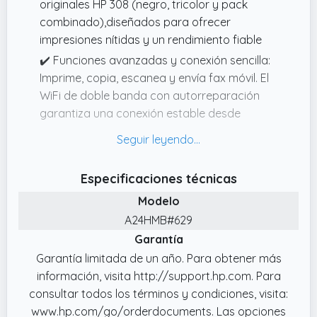
originales HP 308 (negro, tricolor y pack
combinado),diseñados para ofrecer
impresiones nítidas y un rendimiento fiable
✔️ Funciones avanzadas y conexión sencilla:
Imprime, copia, escanea y envía fax móvil. El
WiFi de doble banda con autorreparación
garantiza una conexión estable desde
cualquier dispositivo
✔️ Calidad de impresión y buen rendimiento:
Velocidad de hasta 7,5 ppm en negro y 5,5
Especificaciones técnicas
ppm en color, con resolución de copia de
Modelo
hasta 300 x 300 ppp
A24HMB#629
✔️ Control total con la app HP Smart:
Garantía
Imprime, escanea y gestiona la impresora
Garantía limitada de un año. Para obtener más
fácilmente desde tu móvil, tablet u
información, visita http://support.hp.com. Para
ordenador con la app HP Smart
consultar todos los términos y condiciones, visita:
✔️ Comodidad con Instant Ink: Compatible
www.hp.com/go/orderdocuments. Las opciones
con HP Instant Ink, el servicio de reposición