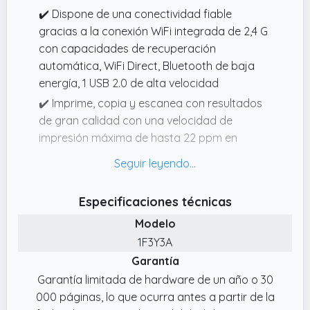
✔️ Dispone de una conectividad fiable
gracias a la conexión WiFi integrada de 2,4 G
con capacidades de recuperación
automática, WiFi Direct, Bluetooth de baja
energía, 1 USB 2.0 de alta velocidad
✔️ Imprime, copia y escanea con resultados
de gran calidad con una velocidad de
impresión máxima de hasta 22 ppm en
blanco y negro y de hasta 16 ppm en color,
con una resolución de impresión de 1200 x
1200 ppp y en color de hasta 4.800 x 1.200
Especificaciones técnicas
ppp
Modelo
✔️ Hasta 100€ de reembolso al comprar tu
1F3Y3A
impresora HP Smart Tank entre el 01/03/2026
Garantía
y el 30/06/2026
Garantía limitada de hardware de un año o 30
✔️ Esta impresora es compatible con las
000 páginas, lo que ocurra antes a partir de la
botellas de tinta originales HP, 1VU27AE