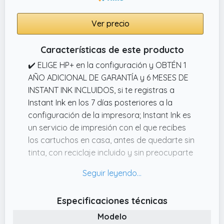
Ver precio
Características de este producto
✔️ ELIGE HP+ en la configuración y OBTÉN 1
AÑO ADICIONAL DE GARANTÍA y 6 MESES DE
INSTANT INK INCLUIDOS, si te registras a
Instant Ink en los 7 días posteriores a la
configuración de la impresora; Instant Ink es
un servicio de impresión con el que recibes
los cartuchos en casa, antes de quedarte sin
tinta, con reciclaje incluido y sin preocuparte
de nada; Incluye la tinta, el envío y el reciclaje
desde solo 1,79 €/mes
✔️ Compatible con los cartuchos de
Especificaciones técnicas
inyección de tinta originales HP 308 Negro,
Modelo
HP 308 Tricolor, HP 308e EvoMore Negro, HP