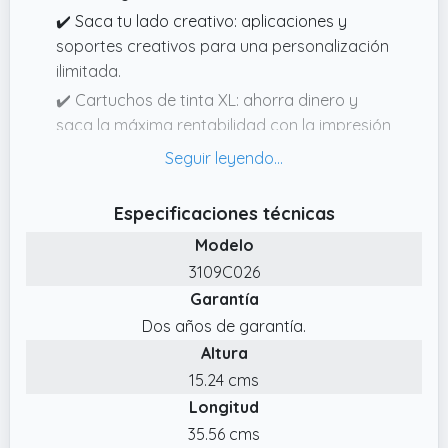
✔️ Saca tu lado creativo: aplicaciones y
soportes creativos para una personalización
ilimitada.
✔️ Cartuchos de tinta XL: ahorra dinero y
saca la máxima rentabilidad con la impresión
automática a doble cara para reducir el uso
de papel.
✔️ Cartuchos de gran calidad: consigue
Especificaciones técnicas
fotografías perfectas y de una gran
Modelo
duración de hasta 100 años gracias a las 5
3109C026
tintas independientes con tecnología FINE
Garantía
orginales de Canon.
Dos años de garantía.
✔️ Impresora Canon compacta y productiva:
Altura
pequeña en tamaño, grande en
15.24 cms
características. Con capacidad para 350
Longitud
hojas para utilizar en fotografías y
documentos.
35.56 cms