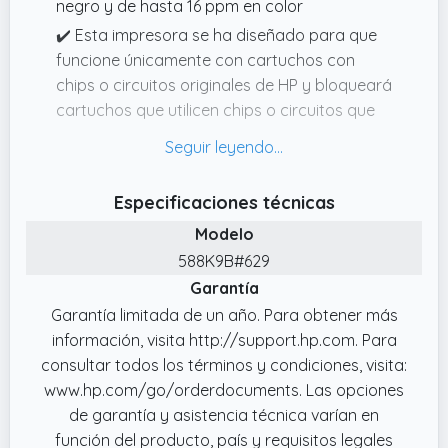
negro y de hasta 16 ppm en color
✔️ Esta impresora se ha diseñado para que
funcione únicamente con cartuchos con
chips o circuitos originales de HP y bloqueará
cartuchos que utilicen chips o circuitos que
no sean de HP; las actualizaciones de
firmware periódicas mantienen la efectividad
de estas medidas
Especificaciones técnicas
✔️ Compra tu impresora HP DeskJet y llévate
Modelo
6 meses de impresión gratis al registrarte en
588K9B#629
HP Instant Ink. Válida del 17/12/2025 al
Garantía
30/06/2026
Garantía limitada de un año. Para obtener más
✔️ DESCUBRE HP+, la solución de impresión
información, visita http://support.hp.com. Para
más inteligente; CÓMODA: la impresora
consultar todos los términos y condiciones, visita:
solicita tinta automáticamente antes de que
www.hp.com/go/orderdocuments. Las opciones
se agote; SENCILLA: permite imprimir,
de garantía y asistencia técnica varían en
escanear y gestionar todo fácilmente,
función del producto, país y requisitos legales
incluso desde el móvil, gracias a la app HP