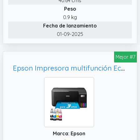
40.64 cms
electrónicos HP
Peso
✔️ Compatible con HP Instant Ink: Recibe los
0.9 kg
cartuchos en tu domicilio antes de quedarte
Fecha de lanzamiento
sin tinta y evita interrupciones en tus
01-09-2025
impresiones
✔️ Imprime, copia y escanea fácilmente:
Mejor #7
Impresora multifunción inalámbrica
compacta e intuitiva para las tareas diarias
Epson Impresora multifunción EcoTank ET-2862 A4 con depósito de Tinta, conexión Wi-Fi y hasta 3 años de Tinta incluida
del hogar, estudiantes y teletrabajo
Marca: Epson