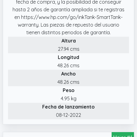
fecha de compra, y la posibilidad de conseguir
Botella de tinta Original HP 31 magenta 70 ml,
hasta 2 años de garantía ampliada si te registras
1VU28AE Botella de tinta Original HP 31
en https://www.hp.com/go/inkTank-SmartTank-
amarilla 70 ml, 1VV24AE Botella de tinta
warranty. Las piezas de repuesto del usuario
Original HP 32XL negra de 135 ml, M0H50A
tienen distintos periodos de garantía.
Cabezal de impresión Original HP negro,
Altura
6ZA18AE Cabezal de impresión Original HP
tricolor
27.94 cms
Longitud
✔️ Imprime a un coste extraordinariamente
bajo con hasta tres años de Tinta Original HP
48.26 cms
incluida en la impresora
Ancho
✔️ Incluye tinta para imprimir hasta 6000
48.26 cms
páginas en negro y 6000 en color
Peso
✔️ Sistema de depósito de tinta sin derrames:
4.95 kg
Impresora con sensores de nivel de tinta
Fecha de lanzamiento
bajo y recargas sencillas
08-12-2022