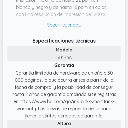
blanco y negro y de hasta 16 ppm en color,
con una resolución de impresión de 1200 x
1200 ppp y en color de hasta 4.800 x 1.200
ppp
✔️ Hasta 100€ de reembolso al comprar tu
Especificaciones técnicas
impresora HP Smart Tank entre el 01/03/2026
Modelo
y el 30/06/2026
5D1B3A
✔️ Imprime a un coste extraordinariamente
Garantía
bajo con hasta tres años de Tinta Original HP
Garantía limitada de hardware de un año o 30
incluida en la impresora
000 páginas, lo que ocurra antes a partir de la
✔️ Esta impresora es compatible con las
fecha de compra, y la posibilidad de conseguir
botellas de tinta originales HP, 1VU27AE
hasta 2 años de garantía ampliada si te registras
Botella de tinta Original HP 31 magenta 70 ml,
en https://www.hp.com/go/inkTank-SmartTank-
1VU28AE Botella de tinta Original HP 31
warranty. Las piezas de repuesto del usuario
amarilla 70 ml, 1VV24AE Botella de tinta
tienen distintos periodos de garantía.
Original HP 32XL negra de 135 ml, M0H50A
Altura
Cabezal de impresión Original HP negro,