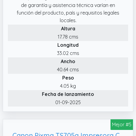
de garantía y asistencia técnica varían en
automática de tinta que envía los cartuchos
función del producto, país y requisitos legales
directamente a tu casa
locales.
✔️ Panel intuitivo y alimentador ADF: Panel de
Altura
control LCD con botones y alimentador
17.78 cms
automático de documentos ADF de 35 hojas
Longitud
para escaneos más rápidos
33.02 cms
✔️ Compra tu impresora HP DeskJet y llévate
Ancho
6 meses de impresión gratis al registrarte en
40.64 cms
HP Instant Ink. Válida del 17/12/2025 al
Peso
30/06/2026
4.05 kg
Fecha de lanzamiento
01-09-2025
Mejor #5
Canon Pixma TS705a Impresora Compacta,Sin escaner