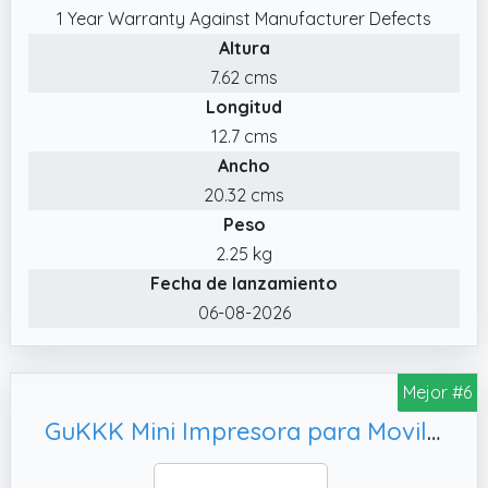
1 Year Warranty Against Manufacturer Defects
✔️ App Liene: Edición Creativa y Fotos DNI. –
Altura
Con la app, transforma tu impresora de
7.62 cms
fotos en un estudio creativo: aplica filtros,
Longitud
marcos (estilo Polaroid, personalizados) y
ajusta tus imágenes.
12.7 cms
Ancho
20.32 cms
Peso
2.25 kg
Fecha de lanzamiento
06-08-2026
Mejor #6
GuKKK Mini Impresora para Movil, para Lista Fotos Nota (A)