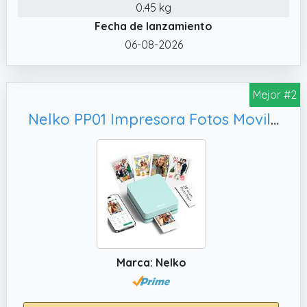
con teléfonos iOS y Android y se puede
0.45 kg
conectar por Bluetooth. Paso 1: Descargue la
Fecha de lanzamiento
aplicación "Nelko" desde Google Play o la
06-08-2026
App Store.
✔️ tente aplicación: Con la potente app de la
impresora Nelko PP01, puedes editar tus
Mejor #2
fotos fácilmente. Ofrece una amplia variedad
Nelko PP01 Impresora Fotos Movil, Verde
de diseños de marcos, filtros impactantes,
pegatinas creativas, texto divertido y otros
elementos de personalización para crear
collages únicos.
Marca: Nelko