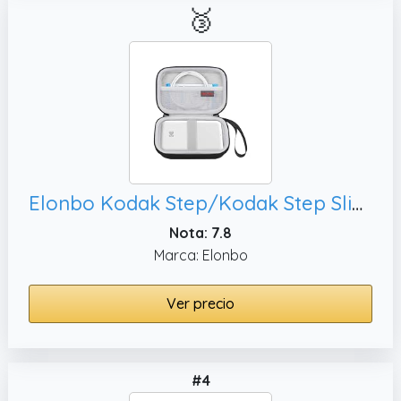
🥉
Elonbo Kodak Step/Kodak Step Slim Maleta de Mini Impresora de Color para Fotos instantáneas móviles inalámbricas, Bolsa de Viaje para impresoras de imágenes portátiles. Negro
Nota: 7.8
Marca: Elonbo
Ver precio
#4