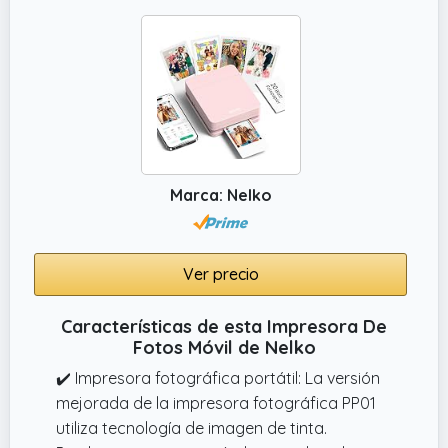
avanzada de inyección de tinta para lograr
una excelente claridad de impresión. Este
dispositivo genera imágenes nítidas y de alta
resolución con excelente precisión de color,
capturando detalles finos y tonos realistas.
Marca: Nelko
Ver precio
Características de esta Impresora De
Fotos Móvil de Nelko
✔️ Impresora fotográfica portátil: La versión
mejorada de la impresora fotográfica PP01
utiliza tecnología de imagen de tinta.