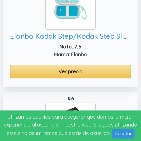
Elonbo Kodak Step/Kodak Step Slim Maleta de Mini Impresora de Color para Fotos instantáneas móviles inalámbricas, Bolsa de Viaje para impresoras de imágenes portátiles. Verde
Nota: 7.5
Marca: Elonbo
Ver precio
#6
Utilizamos cookies para asegurar que damos la mejor
experiencia al usuario en nuestra web. Si sigues utilizando
este sitio asumiremos que estás de acuerdo.
Aceptar