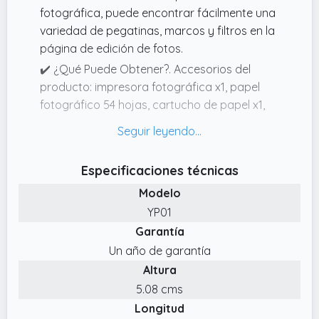
fotográfica, puede encontrar fácilmente una
variedad de pegatinas, marcos y filtros en la
página de edición de fotos.
✔️ ¿Qué Puede Obtener?. Accesorios del
producto: impresora fotográfica x1, papel
fotográfico 54 hojas, cartucho de papel x1,
cinta de tinta x1, cargador de CA x1, cable
micro USB x1, manual de usuario x1.Servicio
postventa de calidad: si tiene algún
Especificaciones técnicas
problema durante el uso, no dude en
Modelo
ponerse en contacto con nosotros, 24 horas
para responder, 48 horas para resolver.
YP01
Garantía
✔️ Tamaño Compacto / Apariencia Elegante.
La impresora fotográfica Yoton mide 7,1"x
Un año de garantía
5,2" x 2,4" y pesa 970g, por lo que puede
Altura
guardarse fácilmente en su mochila y estar
5.08 cms
lista para servirle en cualquier momento y
Longitud