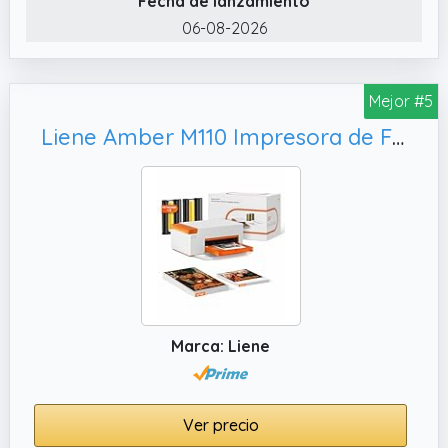
Fecha de lanzamiento
una excelente claridad de impresión. Este
06-08-2026
dispositivo genera imágenes nítidas y de alta
resolución con excelente precisión de color,
capturando detalles finos y tonos realistas.
Mejor #5
✔️ tente aplicación: Con la potente app de la
Liene Amber M110 Impresora de Fotos para Móvil Portátil con 60 Hojas 10x15 cm + 20 Adesivos 7.7 cm + 2 Cintas – Tecnología de Sublimación Térmica, para iPhone y Android
impresora Nelko PP01, puedes editar tus
fotos fácilmente. Ofrece una amplia variedad
de diseños de marcos, filtros impactantes,
pegatinas creativas, texto divertido y otros
elementos de personalización para crear
collages únicos.
Marca: Liene
Ver precio