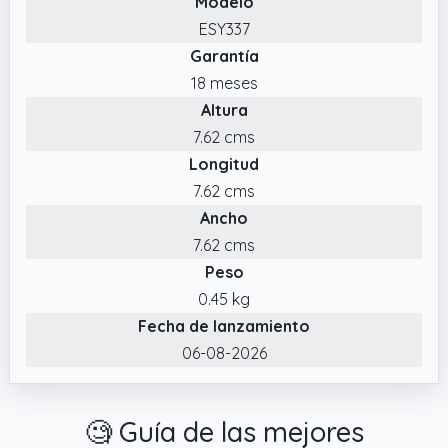
Modelo
mini impresora a través de Bluetooth
ESY337
inalámbrico para su teléfono para imprimir
Garantía
instantáneamente desde el móvil.
18 meses
✔️ Portabilidad de Bolsillo. Experimente la
Altura
libertad de imprimir con nuestra impresora
fotográfica compacta y liviana que cabe
7.62 cms
perfectamente en su bolsillo o bolso.
Longitud
✔️ Personaliza Tu Pegatina. Nuestra mini
7.62 cms
impresora equipada con 10 rollos de papel
Ancho
adhesivo de primera calidad.
7.62 cms
Peso
0.45 kg
Fecha de lanzamiento
06-08-2026
🧐 Guía de las mejores