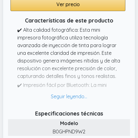
Ver precio
Características de este producto
✔️ Alta calidad fotográfica: Esta mini
impresora fotográfica utiliza tecnología
avanzada de inyección de tinta para lograr
una excelente claridad de impresión. Este
dispositivo genera imágenes nítidas y de alta
resolución con excelente precisión de color,
capturando detalles finos y tonos realistas.
✔️ Impresión fácil por Bluetooth: La mini
impresora fotográfica PP01 es compatible
con teléfonos iOS y Android y se puede
conectar por Bluetooth. Paso 1: Descargue la
Especificaciones técnicas
aplicación "Nelko" desde Google Play o la
Modelo
App Store.
B0GHPND9W2
✔️ tente aplicación: Con la potente app de la