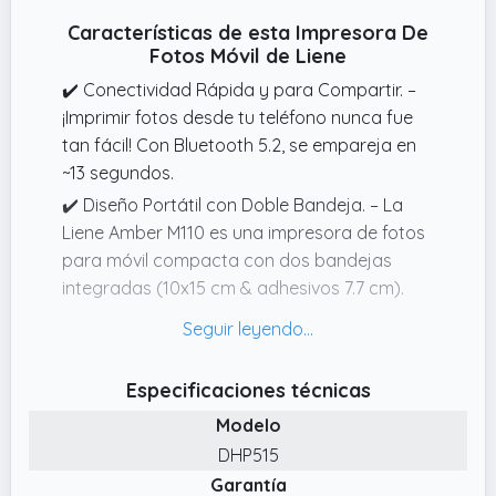
Características de esta Impresora De
Fotos Móvil de Liene
✔️ Conectividad Rápida y para Compartir. –
¡Imprimir fotos desde tu teléfono nunca fue
tan fácil! Con Bluetooth 5.2, se empareja en
~13 segundos.
✔️ Diseño Portátil con Doble Bandeja. – La
Liene Amber M110 es una impresora de fotos
para móvil compacta con dos bandejas
integradas (10x15 cm & adhesivos 7.7 cm).
✔️ Calidad Profesional, Fotos que Duran. –
Esta impresora fotográfica utiliza tecnología
de sublimación térmica.
Especificaciones técnicas
✔️ Kit Completo y Listo para Regalar. – Esta
Modelo
impresora fotos incluye todo lo necesario
DHP515
para empezar (60 hojas, 20 adhesivos, 2
Garantía
cintas).