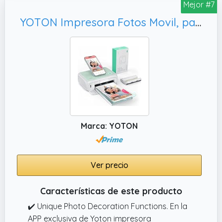
tamaño de cuerpo pequeño y liviano, se
Mejor #7
puede poner en el bolsillo o en el bolso
YOTON Impresora Fotos Movil, para iOS/Android/PC (Sistema Mac no Compatible)
cuando viaja, llévelo con usted, grabe
fácilmente a cualquiera que quiera grabar
algo.
✔️ Tecnología de impresión térmica sin tinta. :
la impresora térmica Bluetooth adopta
tecnología de impresión térmica, no utiliza
tinta, que es más conveniente de usar, más
respetuosa con el medio ambiente,
Marca: YOTON
interesante y práctica.
✔️ Best Gift Mini Photo Printer. : Admite una
variedad de aplicaciones funcionales, puede
Ver precio
imprimir fotos, calcomanías, horarios de
trabajo, etc.
Características de este producto
✔️ Unique Photo Decoration Functions. En la
APP exclusiva de Yoton impresora