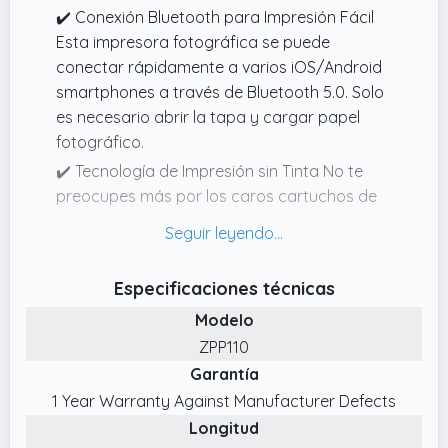
✔️ Conexión Bluetooth para Impresión Fácil
Esta impresora fotográfica se puede
conectar rápidamente a varios iOS/Android
smartphones a través de Bluetooth 5.0. Solo
es necesario abrir la tapa y cargar papel
fotográfico.
✔️ Tecnología de Impresión sin Tinta No te
preocupes más por los caros cartuchos de
tinta, tóneres o cintas que tienes de sustituir.
Al utilizar la ZINK tecnología de impresión sin
tinta, solo se necesita papel fotográfico para
Especificaciones técnicas
empezar a imprimir con la Liene mini
Modelo
impresora.
ZPP110
✔️ 2 X 3 Papel Fotográfico Adhesivo La Liene
Garantía
impresora portátil contiene 50 hojas de
papel fotográfico autoadhesivo. El popular
1 Year Warranty Against Manufacturer Defects
tamaño de 50 x 76 mm (2 x 3 pulgadas)
Longitud