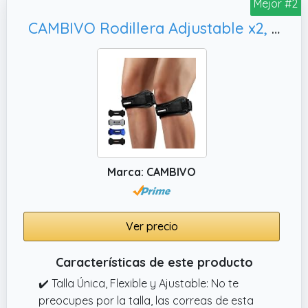
Mejor #2
de silicona en el medio de las rodilleras del
ligamento, que puede dispersar la presión
CAMBIVO Rodillera Adjustable x2, Estabilización de la Articulación
sobre la rodilla durante el ejercicio, reducir la
fuerza de impacto y evitar más daños en la
rodilla cuando se cae.
✔️ Tamaño. Adecuado para muslos de menos
de 47 CM.
✔️ la capa exterior está hecha de un tejido
compuesto de neopreno transpirable, que es
más transpirable, duradero y no se deforma
Marca: CAMBIVO
fácilmente. Y la tela no tiene olor, lo que
puede reducir la tasa de alergénicos.
Ver precio
Características de este producto
✔️ Talla Única, Flexible y Ajustable: No te
preocupes por la talla, las correas de esta