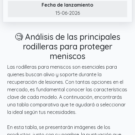
Fecha de lanzamiento
relacionadas con el deporte, osteoartritis
15-06-2026
leve y problemas de ligamentos como
PCL/MCL/LCL.
✔️ Protección mejorada. Hay 2 tiras de metal
🧐 Análisis de las principales
en espiral ocultas en cada lado de la
rodilleras para proteger
rodillera, que brindan un fuerte soporte a la
articulación de la rodilla sin obstaculizar el
meniscos
movimiento y protegen la rodilla de manera
Las rodilleras para meniscos son esenciales para
efectiva.
quienes buscan alivio y soporte durante la
✔️ Correas bidireccionales únicas. Hemos
recuperación de lesiones. Con tantas opciones en el
agregado dos correas diseñadas para
mercado, es fundamental conocer las características
envolver alrededor de la rodilla para brindar
clave de cada modelo. A continuación, encontrarás
soporte adicional mientras está en uso.
una tabla comparativa que te ayudará a seleccionar
la ideal según tus necesidades.
En esta tabla, se presentarán imágenes de los
productos, junto con su nombre, la puntuación que