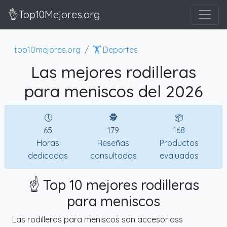
👌Top10Mejores.org
top10mejores.org
🏋️ Deportes
Las mejores rodilleras
para meniscos del 2026
🕔
🕵
📦
65
179
168
Horas
Reseñas
Productos
dedicadas
consultadas
evaluados
☝️ Top 10 mejores rodilleras
para meniscos
Las rodilleras para meniscos son accesorioss