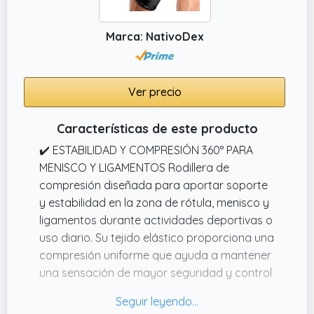
✔️ MARCA ESPAÑOLA: Nuestra marca está
Marca: NativoDex
registrada en España, donde hacemos un
control de calidad exhaustivo para el mejor
condicionamiento hacia nuestros clientes,
póngase en contacto con nosotros para
Ver precio
cualquier tipo de duda o problema
relacionado con nuestros productos.
Características de este producto
✔️ ESTABILIDAD Y COMPRESIÓN 360° PARA
MENISCO Y LIGAMENTOS Rodillera de
compresión diseñada para aportar soporte
y estabilidad en la zona de rótula, menisco y
ligamentos durante actividades deportivas o
uso diario. Su tejido elástico proporciona una
compresión uniforme que ayuda a mantener
una sensación de mayor seguridad y control
en cada movimiento.
✔️ TRANSPIRABLE, CÓMODA Y ERGONÓMICA