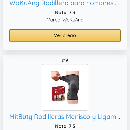
WoKuAng Rodillera para hombres y mujeres, L)
Nota: 7.3
Marca: WoKuAng
Ver precio
#9
MitButy Rodilleras Menisco y Ligamento – Para Gym, Senderismo y Gimnasio – Soporte para Deporte y Actividades Diarias para Hombres y Mujeres - Pack de 2 (M: 42–47 cm)
Nota: 7.3