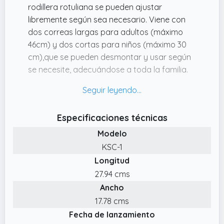
rodillera rotuliana se pueden ajustar
libremente según sea necesario. Viene con
dos correas largas para adultos (máximo
46cm) y dos cortas para niños (máximo 30
cm),que se pueden desmontar y usar según
se necesite, adecuándose a toda la familia.
✔️ Uso Multifuncional: Nuestras rodilleras
menisco y ligamento son adecuadas para
diversas situaciones, incluyendo dolor de
Especificaciones técnicas
rótula, artritis, tendinitis rotuliana y lesiones
Modelo
deportiva. Ya sea para correr, hacer
senderismo, jugar voleibol o entrenar en el
KSC-1
gimnasio, proporcionan el soporte necesario,
Longitud
manteniéndote activo y libre de dolor.
27.94 cms
✔️ Movimiento Sin Restricciones: Este diseño
Ancho
ligero de cinta rotuliana no requiere envolver
17.78 cms
toda la rodilla, es transpirable y no causa
Fecha de lanzamiento
calor. Su almohadilla elástica de compresión