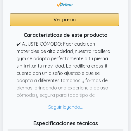
compresión uniforme que ayuda a mantener
una sensación de mayor seguridad y control
Ver precio
en cada movimiento.
✔️ TRANSPIRABLE, CÓMODA Y ERGONÓMICA
Características de este producto
Fabricada con tejido transpirable y flexible
✔️ AJUSTE CÓMODO: Fabricada con
que se adapta como una segunda piel sin
materiales de alta calidad, nuestra rodillera
limitar el movimiento. La manga de rodilla
gym se adapta perfectamente a tu pierna
evita abultamientos incómodos detrás de la
sin limitar tu movilidad. La rodillera crossfit
rodilla y permite utilizarla durante largas
cuenta con un diseño ajustable que se
jornadas en casa, oficina, trabajo físico,
adapta a diferentes tamaños y formas de
ejercicio o actividades cotidianas.
piernas, brindando una experiencia de uso
cómoda y segura para todo tipo de
deportistas.
✔️ ALMOHADILLAS DE GEL: Equipada con
almohadillas de gel en zonas estratégicas,
Especificaciones técnicas
esta rodillera deportiva reduce la presión y