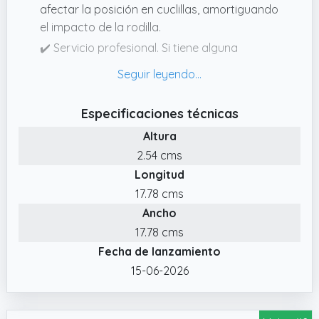
afectar la posición en cuclillas, amortiguando
el impacto de la rodilla.
✔️ Servicio profesional. Si tiene alguna
pregunta, hay un equipo de servicio al cliente
profesional para responder sus dudas en
cualquier momento ~
Especificaciones técnicas
✔️ Diseño íntimo. Hay dos correas ajustables,
Altura
que se pueden ajustar según su comodidad
2.54 cms
y envolver mejor la rodilla, lo que hace que la
Longitud
rodillera tenga menos probabilidades de
moverse durante el ejercicio y previene
17.78 cms
lesiones en la rodilla.
Ancho
✔️ Escenarios aplicables. Rodillera
17.78 cms
compresión ajustable de velcro talla única,
Fecha de lanzamiento
mejorará y te aliviará en cualquier esfuerzo
15-06-2026
deportivo o actividad diaria.
✔️ Protección mejorada. Hay una almohadilla