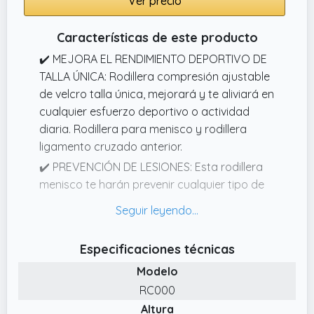
Ver precio
✔️ Comodidad que Dura Todo el Día –
Fabricada con tejido elástico de alta calidad
Características de este producto
y bandas antideslizantes de silicona, estas
✔️ MEJORA EL RENDIMIENTO DEPORTIVO DE
rodillera compresion se mantienen en su
TALLA ÚNICA: Rodillera compresión ajustable
lugar y permiten que la piel respire,
de velcro talla única, mejorará y te aliviará en
manteniéndote cómodo todo el día.
cualquier esfuerzo deportivo o actividad
diaria. Rodillera para menisco y rodillera
ligamento cruzado anterior.
✔️ PREVENCIÓN DE LESIONES: Esta rodillera
menisco te harán prevenir cualquier tipo de
lesión relacionada directa o indirectamente
con tus rodillas a nivel rotuliano, menisco o
ligamento. La banda subrotuliana sujeta la
Especificaciones técnicas
rótula alrededor de la rodilla dándonos
Modelo
mayor ajuste a las mismas para cualquier
práctica deportiva o actividad del día a día.
RC000
Altura
✔️ AJUSTE Y COMODIDAD EN LA SUJECIÓN: