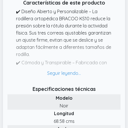
Características de este producto
también facilita su colocación y retiro.
✔️ Prioridad en la Experiencia del Cliente:
✔️ Diseño Abierto y Personalizable – La
Valoramos la calidad y el servicio de
rodillera ortopédica BRACOO KS10 reduce la
nuestras cinta rotuliana, ofreciendo una
presión sobre la rótula durante la actividad
garantía de hasta 24 meses. Si tienes alguna
física. Sus tres correas ajustables garantizan
pregunta o problema, no dudes en
un ajuste firme, evitan que se deslice y se
contactarnos, te responderemos dentro de
adaptan fácilmente a diferentes tamaños de
24 horas.
rodilla.
✔️ Cómoda y Transpirable – Fabricada con
neopreno de alta calidad con
microperforaciones, mejora la ventilación y
reduce la humedad, el picor y los malos
Especificaciones técnicas
olores. Diseñada para ofrecer comodidad
Modelo
incluso tras largas horas de uso.
Noir
✔️ Ajuste Universal – Apta para rodilla
Longitud
izquierda o derecha, con correas que se
ajustan a contornos de entre 32 y 46 cm.
68.58 cms
Proporciona una sujeción segura y