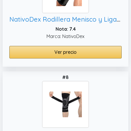
NativoDex Rodillera Menisco y Ligamento de Compresión Antideslizante – Rodillera Ortopédica Deportiva Estabilizadora para Hombre y Mujer – Soporte para Running, Tendinitis y Rótula
Nota: 7.4
Marca: NativoDex
Ver precio
#8