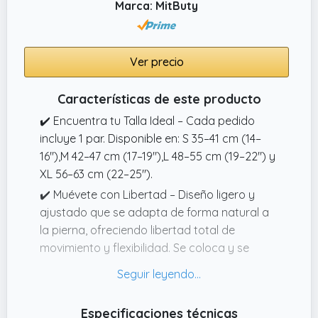
Marca: MitButy
Ver precio
Características de este producto
✔️ Encuentra tu Talla Ideal – Cada pedido
incluye 1 par. Disponible en: S 35–41 cm (14–
16"),M 42–47 cm (17–19"),L 48–55 cm (19–22") y
XL 56–63 cm (22–25").
✔️ Muévete con Libertad – Diseño ligero y
ajustado que se adapta de forma natural a
la pierna, ofreciendo libertad total de
movimiento y flexibilidad. Se coloca y se
quita fácilmente en segundos, ideal para tu
rutina de ejercicio.
✔️ Versátil para Todo Tipo de Actividades –
Especificaciones técnicas