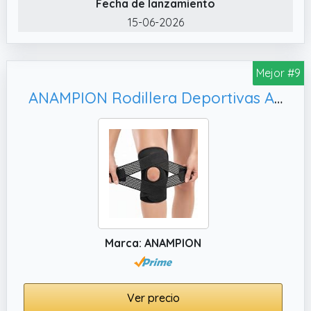
Fecha de lanzamiento
alivia el dolor. Esta rodillera trabajo dispone
de tiras de silicona antideslizantes y tela de
15-06-2026
alta elasticidad para evitar que se deslice
hacia arriba y hacia abajo y se caiga
Mejor #9
durante el ejercicio ¡Di adiós a la
incomodidad y vuelve a moverte sin
ANAMPION Rodillera Deportivas Ajustable Rodilleras Menisco y Ligamentos con Estabilizadores Laterales y Almohadillas de Rótula para Dolor de Artritis,Para Hombres y Mujeres
restricciones!
✔️ VERSATILIDAD SIN LÍMITES: Ideal para
personas que necesitan aliviar cualquier
esfuerzo deportivo, nuestra rodillera menisco
ligamento es perfecta tanto para correr
como para andar en bicicleta, ayudando a
prevenir lesiones y proporcionando soporte
durante la actividad física ¡Obtén un soporte
Marca: ANAMPION
confiable y disfruta de una vida activa!
✔️ DISEÑO PREMIUM: La rodillera menisco y
ligamento cuenta con estabilizadores
Ver precio
laterales que ofrecen mayor seguridad y