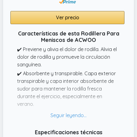
Ver precio
Características de esta Rodillera Para
Meniscos de ACWOO
✔️ Previene y alivia el dolor de rodilla. Alivia el
dolor de rodilla y promueve la circulación
sanguínea.
✔️ Absorbente y transpirable. Capa exterior
transpirable y capa interior absorbente de
sudor para mantener la rodilla fresca
durante el ejercicio, especialmente en
verano.
✔️ Multiples usos. Nuestra rodillera deportiva
brinda un soporte óptimo para las rodillas
dañadas por desgarros del ligamento
Especificaciones técnicas
cruzado anterior (LCA),diversas lesiones