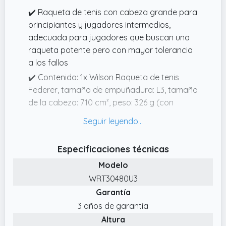
✔️ Raqueta de tenis con cabeza grande para
principiantes y jugadores intermedios,
adecuada para jugadores que buscan una
raqueta potente pero con mayor tolerancia
a los fallos
✔️ Contenido: 1x Wilson Raqueta de tenis
Federer, tamaño de empuñadura: L3, tamaño
de la cabeza: 710 cm², peso: 326 g (con
cordaje),longitud: 69,2 cm, color: rojo/negro,
WRT30480U3
✔️ Peso en la empuñadura: favorece un juego
Especificaciones técnicas
de ataque con mayor sensación en el swing,
Modelo
tamaño de empuñadura L3 (circunferencia:
WRT30480U3
109 111 mm)
Garantía
✔️ Longitud extra de la raqueta para un
3 años de garantía
mayor alcance
Altura
✔️ Tecnología Volcanic Frame para ofrecer