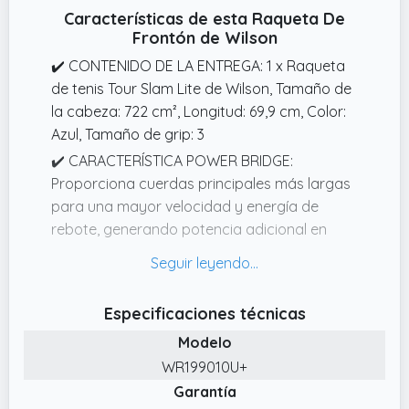
Características de esta Raqueta De
Frontón de Wilson
✔️ CONTENIDO DE LA ENTREGA: 1 x Raqueta
de tenis Tour Slam Lite de Wilson, Tamaño de
la cabeza: 722 cm², Longitud: 69,9 cm, Color:
Azul, Tamaño de grip: 3
✔️ CARACTERÍSTICA POWER BRIDGE:
Proporciona cuerdas principales más largas
para una mayor velocidad y energía de
rebote, generando potencia adicional en
cada golpe para un rendimiento mejorado
✔️ POTENCIA ULTRALIGERA: El diseño
increíblemente ligero considerando su
Especificaciones técnicas
enorme tamaño de cabeza mejora la
Modelo
potencia y la consistencia para los
WR199010U+
jugadores principiantes con una mayor
Garantía
maniobrabilidad