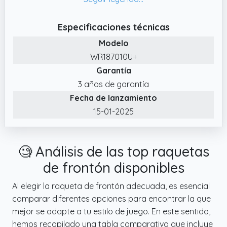
✔️ La Tecnología de Doble Agujero ayuda a
mejorar el dinamismo y proporcionar un
Especificaciones técnicas
mejor control, ayudándote a jugar mejor y
Modelo
con más precisión
WR187010U+
✔️ La Tecnología Beam te permite golpear
Garantía
tiros con mayor precisión y firmeza,
3 años de garantía
Experimenta estabilidad y consistencia en
Fecha de lanzamiento
cada golpe.
15-01-2025
✔️ Contenido: 1 x Raqueta de Tenis Wilson
Allure, Color: Rosa/Azul, Talla: 1
🧐 Análisis de las top raquetas
de frontón disponibles
Al elegir la raqueta de frontón adecuada, es esencial
comparar diferentes opciones para encontrar la que
mejor se adapte a tu estilo de juego. En este sentido,
hemos recopilado una tabla comparativa que incluye