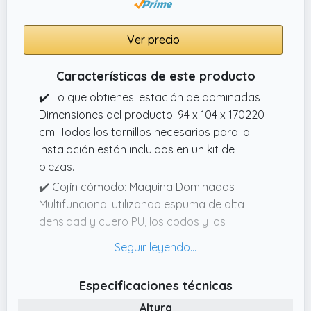
integradas, además de asas acolchadas
para flexiones, este diseño versátil la
convierte en la solución multifuncional ideal
Ver precio
para un entrenamiento de cuerpo completo
dirigido a diferentes grupos musculares
Características de este producto
✔️ Lo que obtienes: estación de dominadas
Dimensiones del producto: 94 x 104 x 170220
cm. Todos los tornillos necesarios para la
instalación están incluidos en un kit de
piezas.
✔️ Cojín cómodo: Maquina Dominadas
Multifuncional utilizando espuma de alta
densidad y cuero PU, los codos y los
respaldos protegen la columna vertebral y
las articulaciones durante el entrenamiento,
y la barra pushup está envuelta con espuma
Especificaciones técnicas
antideslizante, lo que le brinda una
Altura
experiencia de entrenamiento segura y