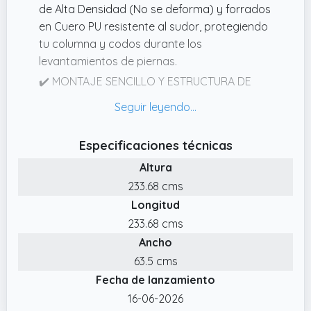
de Alta Densidad (No se deforma) y forrados
en Cuero PU resistente al sudor, protegiendo
tu columna y codos durante los
levantamientos de piernas.
✔️ MONTAJE SENCILLO Y ESTRUCTURA DE
ACERO REFORZADO: A pesar de ser una
bestia de acero engrosado, su montaje es
intuitivo (incluimos herramientas y tornillería
Especificaciones técnicas
de calidad). Ocupa poco espacio (65cm
Altura
ancho) pero ofrece la solidez de una
máquina de gimnasio comercial.
233.68 cms
Longitud
✔️ TU GIMNASIO COMPLETO EN 1 METRO
CUADRADO: Deja de pagar cuotas de
233.68 cms
gimnasio. Esta Power Tower es un centro 6 en
Ancho
1: Dominadas (Espalda),Dips/Fondos
63.5 cms
(Tríceps/Pecho),Elevación de piernas
Fecha de lanzamiento
(Abdominales inferiores) y Pushups
16-06-2026
(Pectoral).