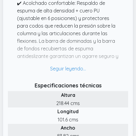
✔️ Acolchado confortable: Respaldo de
espuma de alta densidad + cuero PU
(ajustable en 6 posiciones) y protectores
para codos que reducen la presión sobre la
columna y las articulaciones durante las
flexiones. La barra de dominadas y la barra
de fondos recubiertas de espuma
antideslizante garantizan un agarre seguro y
ofrecen confort personalizado para todo
tipo de cuerpos
✔️ Construcción robusta: Cuenta con una
Especificaciones técnicas
base de acero H engrosado de 40 pulgadas
Altura
y ventosas antideslizantes de alta
resistencia, esta torre de entrenamiento con
218.44 cms
barra de dominadas independiente ofrece
Longitud
una estabilidad máxima para todos los
101.6 cms
entrenamientos. Los soportes triangulares
Ancho
reforzados para codos y la estructura de
83.82 cms