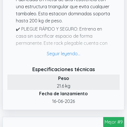
cm/40,4" 210,4 cm/82,8") y 7 posiciones de
una estructura triangular que evita cualquier
agarre. Hombres, mujeres, mayores y niños
tambaleo. Esta estacion dominadas soporta
pueden configurar su entrenamiento ideal
hasta 200 kg de peso.
para dominadas, chinups o ejercicios
✔️ PLIEGUE RÁPIDO Y SEGURO: Entrena en
asistidos – logrando técnica perfecta y
casa sin sacrificar espacio de forma
seguridad inquebrantable a cualquier edad o
permanente. Este rack plegable cuenta con
nivel.
un pasador de seguridad que permite
✔️ ALTA CAPACIDAD 172KG/380LBS: Esta
cerrarlo en segundos.
estación de dominadas reforzada soporta
✔️ PARA TODA LA FAMILIA: Esta pull up station
hasta 172 kg (380 lbs),haciéndola perfecta
Especificaciones técnicas
crece contigo. Como una verdadera torre
para entrenamientos intensos con chalecos
Peso
dominadas, su barra superior es extensible y
lastrados o bandas de resistencia.
21.6 kg
ofrece 8 niveles de ajuste de altura (de 175
Fabricada con tubos de acero de pared
Fecha de lanzamiento
cm a 225 cm),adaptándose perfectamente a
gruesa para mayor integridad estructural,
cualquier usuario, desde adolescentes o
16-06-2026
mantiene su estabilidad incluso en sesiones
principiantes hasta atletas experimentados.
exigentes.
✔️ GIMNASIO TODO EN UNO: Mucho más que
Mejor #9
un simple rack dominadas. Esta estructura