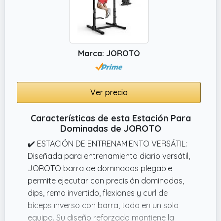
✔️ Ajuste de altura de 12 niveles: Dskeuzeew
Power Tower de buceo se puede ajustar
fácilmente en altura de 170220cm. La torre
de energía tiene una capacidad de peso
Marca: JOROTO
máxima de 205KG, satisface las necesidades
de entrenamiento de adultos y jóvenes de
diferentes alturas, adecuada para toda la
familia para el ejercicio.
Ver precio
Características de esta Estación Para
Dominadas de JOROTO
✔️ ESTACIÓN DE ENTRENAMIENTO VERSÁTIL:
Diseñada para entrenamiento diario versátil,
JOROTO barra de dominadas plegable
permite ejecutar con precisión dominadas,
dips, remo invertido, flexiones y curl de
bíceps inverso con barra, todo en un solo
equipo. Su diseño reforzado mantiene la