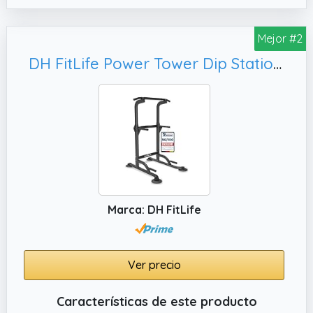
✔️ 🦍 ESTABILIDAD "ANTITAMBALEO" (PRUEBA
DE TORTURA SUPERADA): Olvida las torres
Mejor #2
baratas que bailan cuando te cuelgas.
DH FitLife Power Tower Dip Station | Barra de Dominadas Independiente | Estación de Fondos | Barras Paralelas para Espalda | Estación de Entrenamiento Multifuncional | Power Rack Para Gimnasio en Casa
Hemos diseñado una Base en "H" Extendida
(82cm) con ventosas de succión que se
adhiere al suelo como una lapa.
✔️ AJUSTE PARA GIGANTES Y NIÑOS (165cm
235cm): No importa si mides 1,50m o 2,00m.
Con 11 niveles de altura regulables, toda la
familia puede entrenar.
Marca: DH FitLife
Ver precio
Características de este producto