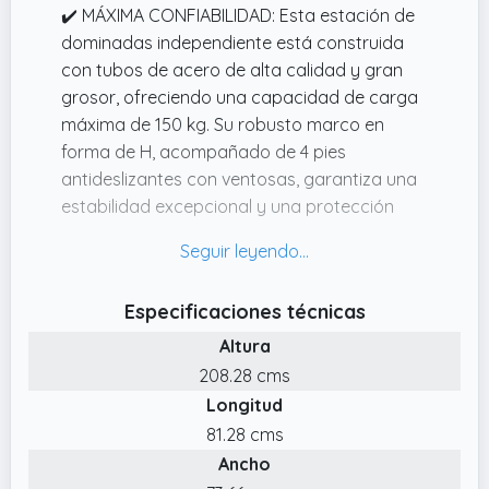
✔️ MÁXIMA CONFIABILIDAD: Esta estación de
dominadas independiente está construida
con tubos de acero de alta calidad y gran
grosor, ofreciendo una capacidad de carga
máxima de 150 kg. Su robusto marco en
forma de H, acompañado de 4 pies
antideslizantes con ventosas, garantiza una
estabilidad excepcional y una protección
óptima tanto para ti como para el suelo.
✔️ MÁXIMA FLEXIBILIDAD Y LIBERTAD: Gracias
a sus 10 niveles de altura ajustables, la torre
Especificaciones técnicas
de fuerza se adapta a cualquier tipo de
Altura
cuerpo y objetivo de entrenamiento. Los 4
pomos de ajuste aseguran una mayor
208.28 cms
estabilidad durante tu rutina de ejercicios.
Longitud
✔️ DISEÑO ERGONÓMICO: Esta DipStation ha
81.28 cms
sido pensada para adaptarse a los hábitos
Ancho
de entrenamiento de atletas tanto