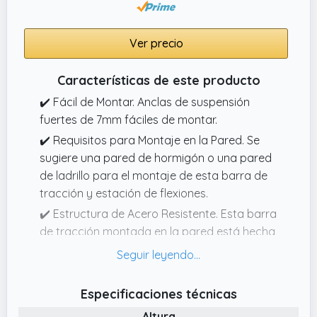
estación de entrenamiento cubre todos los
objetivos de tu rutina.
Ver precio
Características de este producto
✔️ Fácil de Montar. Anclas de suspensión
fuertes de 7mm fáciles de montar.
✔️ Requisitos para Montaje en la Pared. Se
sugiere una pared de hormigón o una pared
de ladrillo para el montaje de esta barra de
tracción y estación de flexiones.
✔️ Estructura de Acero Resistente. Esta barra
de tracción montada en la pared está hecha
de acero de alta resistencia, que ofrece una
gran estabilidad y rigidez, soporta hasta 440
libras.
Especificaciones técnicas
✔️ Cojines,Duraderos, Cómodos. , Resistentes
Altura