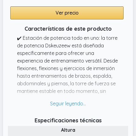
Ver precio
Características de este producto
✔️ Estación de potencia todo en uno: la torre
de potencia Dskeuzeew está diseñada
específicamente para ofrecer una
experiencia de entrenamiento versátil. Desde
flexiones, flexiones y ejercicios de inmersión
hasta entrenamientos de brazos, espalda,
abdominales y piernas, la torre de fuerza se
mantiene estable en todo momento, sin
tambalearse ni balancearse, asegurando un
entrenamiento seguro y eficiente.
✔️ Entrenamiento cómodo: la estación de
Especificaciones técnicas
inmersión está diseñada específicamente
Altura
para adaptarse a los hábitos de