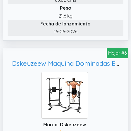
acero soldado reducen el balanceo, incluso
Peso
al realizar flexiones de fuerza o dominadas.
21.6 kg
✔️ Gran adaptabilidad familiar: Esta barra de
Fecha de lanzamiento
dominadas independiente cuenta con 12
16-06-2026
niveles de ajuste de altura sin necesidad de
herramientas y son fáciles de cambiar al
instante por los usuarios. El montaje tarda
Mejor #6
menos de 30 minutos con piezas etiquetadas
Dskeuzeew Maquina Dominadas Estación de Dominadas Power Tower Multifuncional as para Gimnasio en casa Estación de fondos Dip Station Max 205 kg (Pro1)
e instrucciones claras.
✔️ Estación de dominadas multifunción: La
barra de dominadas se adapta a cada
usuario con 12 ajustes de altura 160 cm216
cm para realizar múltiples ejercicios:
dominadas (agarre
ancho/estrecho),sentadillas, fondos, tirones
de cuerda y mucho más. Incluye una barra
de dominadas y una barra de flexiones
Marca: Dskeuzeew