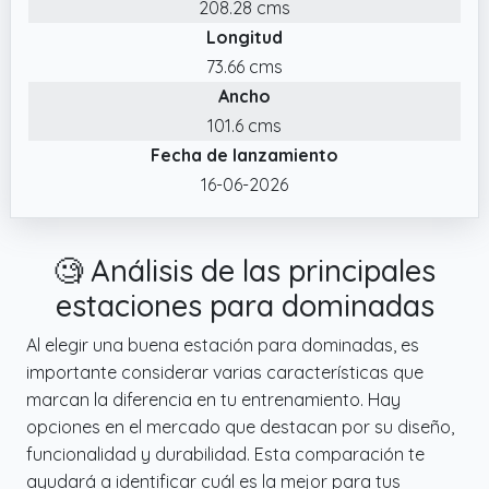
entrenamiento tanto de atletas
208.28 cms
profesionales como de entusiastas
Longitud
aficionados. Las asas cuentan con un diseño
73.66 cms
ergonómico en ángulo que optimiza el
Ancho
ángulo de agarre durante las dominadas
101.6 cms
mientras reduce la presión en las palmas y
Fecha de lanzamiento
las muñecas, asegurando una mayor
16-06-2026
comodidad durante sesiones de
entrenamiento prolongadas.
✔️ Diseño ajustable: estación de inmersión
🧐 Análisis de las principales
Dskeuzeew con 10 niveles de ajuste de altura,
estaciones para dominadas
se adapta con precisión a usuarios de
diferentes alturas y en diferentes etapas de
Al elegir una buena estación para dominadas, es
entrenamiento (desde principiantes hasta
importante considerar varias características que
atletas profesionales),atendiendo tanto al
marcan la diferencia en tu entrenamiento. Hay
entrenamiento de fuerza básico como a
opciones en el mercado que destacan por su diseño,
movimientos explosivos avanzados.
funcionalidad y durabilidad. Esta comparación te
Equipado con 4 perillas para ajustar la altura,
ayudará a identificar cuál es la mejor para tus