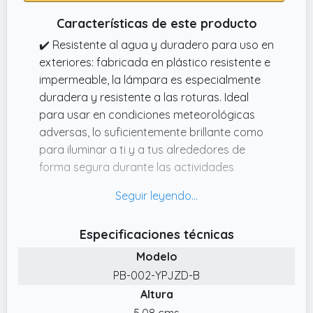
alimentación móvil, un cargador de teléfono
Características de este producto
móvil, etc. Con una carga completa, puede
funcionar durante aproximadamente 34
✔️ Resistente al agua y duradero para uso en
horas, lo que es muy eficiente
exteriores: fabricada en plástico resistente e
energéticamente y es adecuado para la
impermeable, la lámpara es especialmente
mayoría de las condiciones climáticas y
duradera y resistente a las roturas. Ideal
estaciones.
para usar en condiciones meteorológicas
adversas, lo suficientemente brillante como
para iluminar a ti y a tus alrededores de
forma segura durante las actividades
nocturnas
✔️ 7 MODOS DE ILUMINACIÓN LED DE 200
LUMEN: Esta lámpara LED con clip ofrece 7
Especificaciones técnicas
modos de iluminación diferentes con hasta
Modelo
200 lúmenes. Se incluyen tanto luz blanca
para iluminación como luz roja de
PB-002-YPJZD-B
advertencia para una máxima visibilidad en
Altura
todas las actividades
5.08 cms