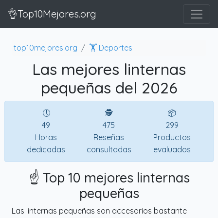
👌Top10Mejores.org
top10mejores.org
🏋️ Deportes
Las mejores linternas
pequeñas del 2026
🕔
🕵
📦
49
475
299
Horas
Reseñas
Productos
dedicadas
consultadas
evaluados
☝️ Top 10 mejores linternas
pequeñas
Las linternas pequeñas son accesorios bastante