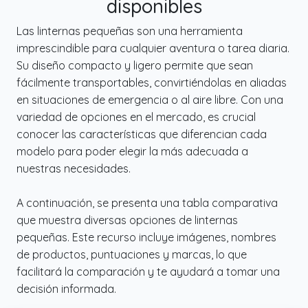
disponibles
✔️ Fácil de llevar: Diseñado para la máxima
comodidad, esta linterna mini cuenta con un
Las linternas pequeñas son una herramienta
tamaño compacto de bolsillo y una pinza, lo
imprescindible para cualquier aventura o tarea diaria.
que permite transportarla sin esfuerzo y
Su diseño compacto y ligero permite que sean
acceder a la luz al instante durante viajes,
fácilmente transportables, convirtiéndolas en aliadas
exploraciones o trabajos en espacios
en situaciones de emergencia o al aire libre. Con una
oscuros, siendo una linterna pequeña ideal
variedad de opciones en el mercado, es crucial
para uso diario.
conocer las características que diferencian cada
✔️ Amplia gama de usos: Esta linterna de
modelo para poder elegir la más adecuada a
camping está diseñada para trabajo
nuestras necesidades.
nocturno exterior e iluminación en camping,
funcionando también como una herramienta
A continuación, se presenta una tabla comparativa
de respaldo importante. Ofrece un brillo
que muestra diversas opciones de linternas
confiable para diversos escenarios como
pequeñas. Este recurso incluye imágenes, nombres
paseos por senderos, preparativos urgentes
de productos, puntuaciones y marcas, lo que
o sesiones ocasionales de observación de
facilitará la comparación y te ayudará a tomar una
estrellas, garantizando utilidad en múltiples
decisión informada.
situaciones.