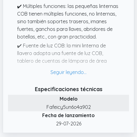
✔️ Múltiples funciones: las pequeñas linternas
COB tienen múltiples funciones, no linternas,
sino también soportes traseros, imanes
fuertes, ganchos para llaves, abridores de
botellas, etc., con gran practicidad.
✔️ Fuente de luz COB: la mini linterna de
llavero adopta una fuente de luz COB,
tablero de cuentas de lámpara de área
grande y área de iluminación más amplia
para satisfacer las necesidades de
diferentes escenarios.
Especificaciones técnicas
✔️ Diseño de bloqueo de gancho: las linternas
Modelo
COB tienen diseño de bloqueo de gancho, se
Fafeicy5un6o4a902
pueden colgar en mochilas, hebillas de
Fecha de lanzamiento
cinturón, son fáciles de transportar y
también son práctico llavero.
29-07-2026
✔️ Resistente al agua: la pequeña luz de