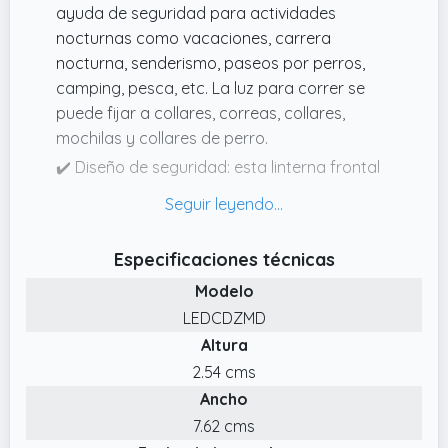
ayuda de seguridad para actividades
nocturnas como vacaciones, carrera
nocturna, senderismo, paseos por perros,
camping, pesca, etc. La luz para correr se
puede fijar a collares, correas, collares,
mochilas y collares de perro.
✔️ Diseño de seguridad: esta linterna frontal
es perfecta para actividades nocturnas.
Ofrece una excelente visibilidad para que
otros puedan verte a cientos de metros de
Especificaciones técnicas
distancia, lo que reduce la tasa de
Modelo
accidentes y hace que el entrenamiento al
aire libre sea más fácil y más seguro para
LEDCDZMD
tus actividades nocturnas.
Altura
✔️ Fácil de transportar: hecha de plástico
2.54 cms
ABS de alta calidad, esta lámpara de clip LED
Ancho
tiene un diseño compacto, tiene una buena
7.62 cms
durabilidad, es ligera y de tamaño pequeño,