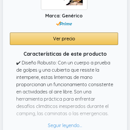
cargarla fácilmente con cualquier fuente de
alimentación USB compatible, mientras que
Marca: Genérico
la luz indicadora proporciona
actualizaciones de estado de carga en
tiempo real, asegurando que siempre estés
preparado para emergencias o uso diario en
Ver precio
casa o al aire libre
Características de este producto
✔️ Diseño Robusto: Con un cuerpo a prueba
de golpes y una cubierta que resiste la
intemperie, estas linternas de mano
proporcionan un funcionamiento consistente
en actividades al aire libre. Son una
herramienta práctica para enfrentar
desafíos climáticos inesperados durante el
camping, las caminatas o las emergencias.
✔️ Haz de Alta Luminosidad: Esta linterna
pequeña emite un haz de alta luminosidad