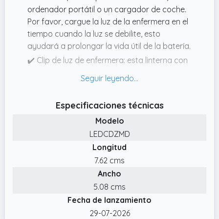
ordenador portátil o un cargador de coche.
Por favor, cargue la luz de la enfermera en el
tiempo cuando la luz se debilite, esto
ayudará a prolongar la vida útil de la batería.
✔️ Clip de luz de enfermera: esta linterna con
clip tiene dos extremos magnéticos fuertes,
el imán es lo suficientemente fuerte como
para permanecer en su lugar y no se cae,
Especificaciones técnicas
por lo que puede pegarla de forma segura a
Modelo
una superficie de metal o fijar los extremos a
una tela fina.
LEDCDZMD
Longitud
✔️ Multiusos: esta lámpara es portátil y
recargable, por lo que puedes llevarla a
7.62 cms
cualquier lugar. La linterna llevó las
Ancho
aplicaciones son infinitas, es pequeño,
5.08 cms
portátil y conveniente para la camisa,
Fecha de lanzamiento
pantalones, gorro, mochila, collar de perro,
29-07-2026