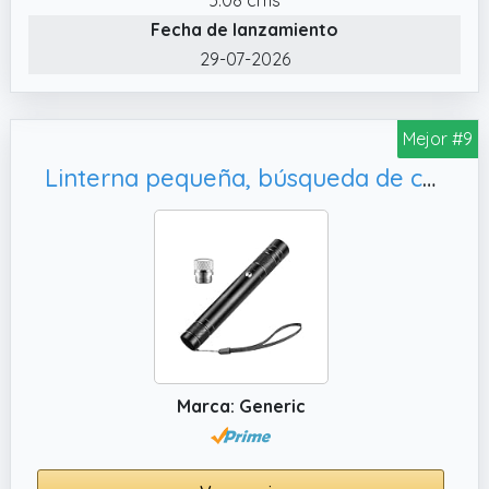
✔️ RECARGABLE POR USBTYPC: la luz LED
Fecha de lanzamiento
recargable se carga a través del moderno
29-07-2026
puerto USB TypeC. La batería de 150 mAh
ofrece más de 2 horas de autonomía incluso
en modo de luz fuerte.
Mejor #9
✔️ Ideal para múltiples actividades de día y
Linterna pequeña, búsqueda de coche
de noche: ya sea que estés corriendo o
paseando al perro por la noche, explorando
la naturaleza mientras haces senderismo,
acampas o pescas o necesitas manos libres
durante trabajos de reparación en rincones
oscuros, la versátil lámpara LED con clip es
tu compañero fiable para mayor seguridad y
visibilidad en cualquier situación
Marca: Generic
✔️ Fijación versátil mediante un práctico clip:
la lámpara compacta y ligera se puede fijar
fácilmente con el clip estable a gorras, ropa,