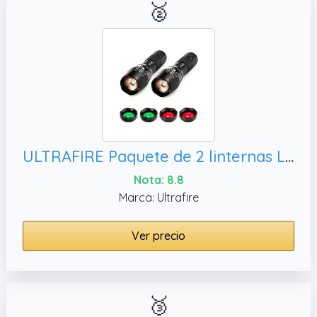
🥈
ULTRAFIRE Paquete de 2 linternas LED A100 de caza, pequeñas linternas LED de mano (luz blanca/luz roja/luz verde)
Nota: 8.8
Marca: Ultrafire
Ver precio
🥉