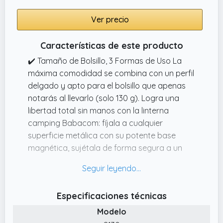
Ver precio
Características de este producto
✔️ Tamaño de Bolsillo, 3 Formas de Uso La
máxima comodidad se combina con un perfil
delgado y apto para el bolsillo que apenas
notarás al llevarlo (solo 130 g). Logra una
libertad total sin manos con la linterna
camping Babacom: fíjala a cualquier
superficie metálica con su potente base
magnética, sujétala de forma segura a un
bolsillo, cinturón o mochila: libera tus manos
para acampar, trabajos de mecánica o uso
diario.
Especificaciones técnicas
✔️ Control Sencillo, Toque Frío Pulsación larga
Modelo
de 2 segundos para encender, un clic para