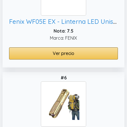
Fenix WF05E EX - Linterna LED Unisex (Talla pequeña),Color Negro
Nota: 7.5
Marca: FENIX
Ver precio
#6