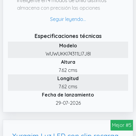
inteligente en 4 modos de brillo distintos
almacena con precisión las opciones
seleccionadas frecuentemente, ofreciendo
iluminación confiable según hábitos de
usuario
Especificaciones técnicas
✔️ Sujeción Flexible: Caracterizado por un
Modelo
diseño estructural resistente al agua, permite
WUWUKKI74311LI7J8I
fijación en múltiples ángulos sobre prendas o
Altura
pertenencias personales, ofreciendo una
usabilidad versátil en diversos entornos.
7.62 cms
Longitud
✔️ Calidad Duradera: Integra materiales de
excelente resistencia al desgaste y carcasa
7.62 cms
protectora reforzada, ofreciendo resiliencia
Fecha de lanzamiento
continua manteniendo condiciones óptimas
29-07-2026
tras usos repetidos.
✔️ Portabilidad ideal: Diseñada para
Mejor #5
guardarse sin esfuerzo en bolsillos y
mochilas, esta linterna portátil combina
Yuragim Luz LED con clip recargable por USB, accesorios de cuidado para enfermeras nocturnas