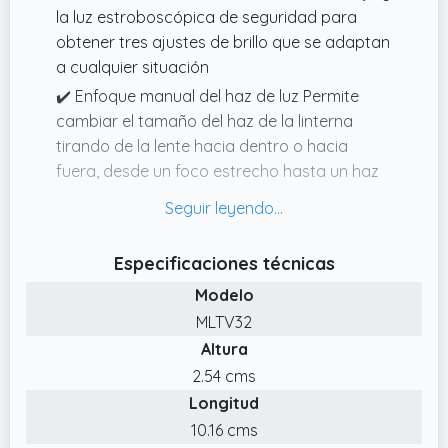
la luz estroboscópica de seguridad para
obtener tres ajustes de brillo que se adaptan
a cualquier situación
✔️ Enfoque manual del haz de luz Permite
cambiar el tamaño del haz de la linterna
tirando de la lente hacia dentro o hacia
fuera, desde un foco estrecho hasta un haz
de luz amplio
✔️ Linternas Superpotentes Dos linternas
tácticas de mano
Especificaciones técnicas
✔️ Potente Luz y Múltiples Modos Potente haz
Modelo
de luz y una visión de alta definición, con 270
MLTV32
lúmenes y hasta 185 metros en modo alto
Altura
2.54 cms
Longitud
10.16 cms