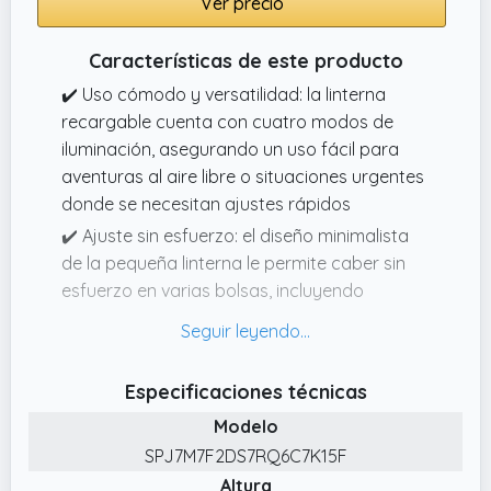
Ver precio
mochilas, cochecitos o collares de perro.
Además, se incluye una banda elástica
Características de este producto
ajustable para usar como linterna frontal
✔️ Uso cómodo y versatilidad: la linterna
recargable cuenta con cuatro modos de
iluminación, asegurando un uso fácil para
aventuras al aire libre o situaciones urgentes
donde se necesitan ajustes rápidos
✔️ Ajuste sin esfuerzo: el diseño minimalista
de la pequeña linterna le permite caber sin
esfuerzo en varias bolsas, incluyendo
mochilas y bolsos, proporcionando una
iluminación fiable sin ocupar espacio
excesivo para viajes diarios o actividades
Especificaciones técnicas
nocturnas
Modelo
✔️ Práctica linterna diaria: la linterna brillante
SPJ7M7F2DS7RQ6C7K15F
destaca como una linterna de tarea
Altura
confiable, adecuada para proyectos de