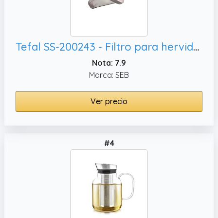
Tefal SS-200243 - Filtro para hervidor de agua Vitesse BF263010, BF213010 (=MS-621386)
Nota: 7.9
Marca: SEB
Ver precio
#4