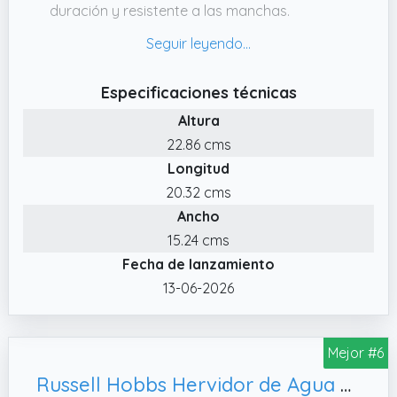
duración y resistente a las manchas.
✔️ Indicador mediante iluminación LED.
Cuando el hervidor se encuentra en
funcionamiento su iluminación led se pone en
Especificaciones técnicas
marcha, nunca tendrá dudas de cuando se
Altura
encuentra encendido o apagado, perfecto
22.86 cms
para la cocina.
Longitud
✔️ Garantías de calidad. Si tiene alguna
20.32 cms
consulta sobre nuestros productos, siempre
Ancho
puede ponerse en contacto con nosotros y
estaremos encantados de ayudarle.
15.24 cms
Fecha de lanzamiento
✔️ Seguridad. Sistema de protección contra
la ebullición en secocuando el hervidor no
13-06-2026
dispone de agua o esta se termina por
accidente, el aparato se desconecta
Mejor #6
automáticamente evitando accidentes.
Russell Hobbs Hervidor de Agua Eléctrico Colours Plus - 1 litro, Crema - 24994-70