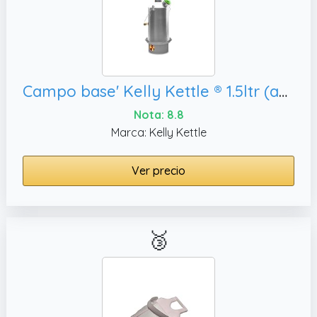
Campo base' Kelly Kettle ® 1.5ltr (acero inoxidable) - Camping hervidor de agua y estufa de campamento en uno. Ultra rápido ligero Cosina integral alimentado. SIN baterías,22 kg actualmente es la olla de acero más grande en la famosa gama Kelly Kettle.
Nota: 8.8
Marca: Kelly Kettle
Ver precio
🥉