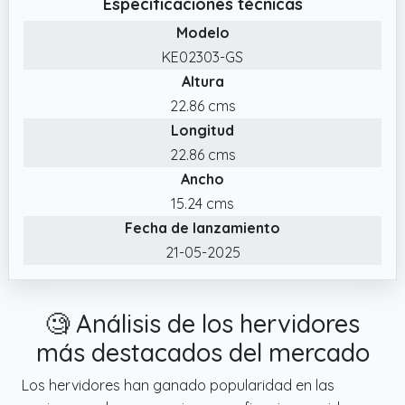
Especificaciones técnicas
✔️ DISEÑADO PARA DURAR: Equipado con el
Modelo
reconocido sistema termostático Strix,
KE02303-GS
garantía de fiabilidad y durabilidad
Altura
✔️ GRAN CAPACIDAD Y PRÁCTICO: hervidor
22.86 cms
eléctrico de 1,7 l, ideal para preparar té, café
Longitud
y bebidas calientes; fabricado con plástico
22.86 cms
sin BPA (solo en la parte interior) con un
Ancho
elegante acabado negro mate
15.24 cms
✔️ CALENTAMIENTO RÁPIDO: 2200W/240V
Fecha de lanzamiento
para una preparación veloz, perfecto para el
uso diario
21-05-2025
🧐 Análisis de los hervidores
más destacados del mercado
Los hervidores han ganado popularidad en las