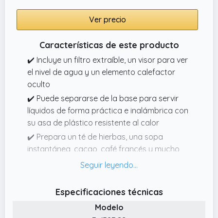
Ver precio
Características de este producto
✔️ Incluye un filtro extraíble, un visor para ver
el nivel de agua y un elemento calefactor
oculto
✔️ Puede separarse de la base para servir
líquidos de forma práctica e inalámbrica con
su asa de plástico resistente al calor
✔️ Prepara un té de hierbas, una sopa
instantánea, cacao, café francés y mucho
más en poco tiempo
✔️ Diseño compacto con un práctico sistema
de enrollado de cable para ahorrar espacio
Especificaciones técnicas
✔️ Hervidor eléctrico de acero inoxidable de
Modelo
1,7 litros/2000 vatios para hervir agua