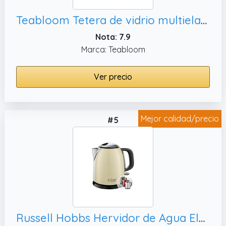
Teabloom Tetera de vidrio multielaboración + hervidor + jarra (51 onzas/1.5 L) – Prepara y sirve té caliente, té frío y agua infundida con frutas – Legacy Tea Maker
Nota: 7.9
Marca: Teabloom
Ver precio
Mejor calidad/precio
#5
Russell Hobbs Hervidor de Agua Eléctrico Colours Plus - 1 litro, Crema - 24994-70