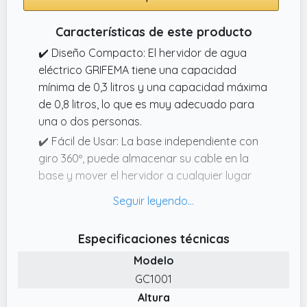
Características de este producto
✔️ Diseño Compacto: El hervidor de agua
eléctrico GRIFEMA tiene una capacidad
mínima de 0,3 litros y una capacidad máxima
de 0,8 litros, lo que es muy adecuado para
una o dos personas.
✔️ Fácil de Usar: La base independiente con
giro 360º, puede almacenar su cable en la
base y mover el hervidor a cualquier lugar
que desee. El indicador de nivel de agua
transparente y la luz indicadora facilitan su
uso.
Especificaciones técnicas
✔️ Libre de BPA: El hervidor eléctrico está
Modelo
hecho de plástico de calidad alimentaria sin
GC1001
BPA, con un filtro antical desmontable para
Altura
facilitar la limpieza y mejorar el sabor y la