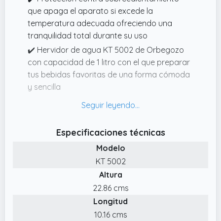
que apaga el aparato si excede la
temperatura adecuada ofreciendo una
tranquilidad total durante su uso
✔️ Hervidor de agua KT 5002 de Orbegozo
con capacidad de 1 litro con el que preparar
tus bebidas favoritas de una forma cómoda
y sencilla
✔️ Tapa abatible con cierre de seguridad que
ofrece una total tranquilidad durante su uso;
mango de tacto frío para que puedas
Especificaciones técnicas
manejarla con seguridad
Modelo
✔️ Visor de nivel de agua para que sepas en
KT 5002
todo momento la cantidad de agua que
Altura
contiene el aparato
22.86 cms
✔️ Resistencia sumergida
Longitud
10.16 cms