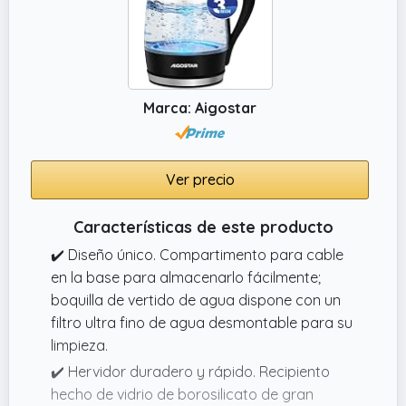
✔️ MÁXIMA SEGURIDAD DE USO Cuenta con
desconexión automática y protección
contra sobrecalentamiento, ofreciendo un
uso seguro y evitando daños en el aparato.
Marca: Aigostar
Ver precio
Características de este producto
✔️ Diseño único. Compartimento para cable
en la base para almacenarlo fácilmente;
boquilla de vertido de agua dispone con un
filtro ultra fino de agua desmontable para su
limpieza.
✔️ Hervidor duradero y rápido. Recipiento
hecho de vidrio de borosilicato de gran