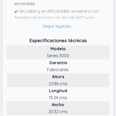
encendida
✔️ Sin cable y sin dificultades: se separa con
facilidad de la base con giro de 360° para
verter y volver a ubicarla de manera
conveniente
✔️ Disfruta de bebidas calientes en poco
Especificaciones técnicas
tiempo: hervidor de agua eléctrico de
Modelo
hervido rápido con resistencia plana súper
Series 3000
eficiente
Garantía
✔️ Limpieza simple: tapa con resorte con
Fabricante.
gran abertura para limpieza sencilla Diseño
Altura
con botón pulsador para evitar el contacto
22.86 cms
con el vapor
Longitud
15.24 cms
Ancho
20.32 cms