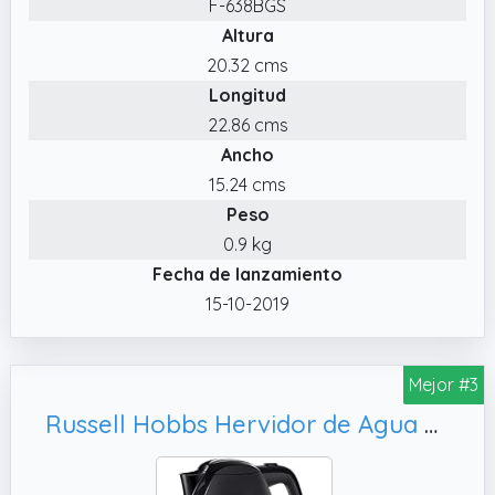
F-638BGS
rápidamente
Altura
✔️ Las características de seguridad incluyen
20.32 cms
el apagado automático y protección en
Longitud
caso de hervir en seco
22.86 cms
Ancho
15.24 cms
Peso
0.9 kg
Fecha de lanzamiento
15-10-2019
Mejor #3
Russell Hobbs Hervidor de Agua Eléctrico Textures - 1, Negro - 22591-70