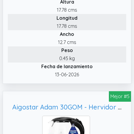
Altura
✔️ 🥛 CAPACIDAD COMPACTA DE 0,8 L
17.78 cms
Capacidad ideal para uso diario, perfecta
Longitud
para preparar varias tazas de bebida
caliente sin ocupar demasiado espacio en la
17.78 cms
cocina.
Ancho
✔️ 🧽 RESISTENCIA OCULTA Y FILTRO ANTICAL
12.7 cms
La resistencia oculta y el filtro antical ayudan
Peso
a mantener el agua más limpia y facilitan la
0.45 kg
limpieza del hervidor.
Fecha de lanzamiento
✔️ INDICADOR LUMINOSO DE
13-06-2026
FUNCIONAMIENTO Interruptor con display
luminoso que indica cuando el hervidor está
en funcionamiento para mayor control
Mejor #5
durante su uso.
Aigostar Adam 30GOM - Hervidor de Agua Eléctrico de Cristal, Base 360º
✔️ FÁCIL LIMPIEZA Y ALMACENAMIENTO Boca
ancha que facilita la limpieza del interior y
recogecables integrado en la base para
guardar el aparato cómodamente.