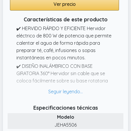
Ver precio
Características de este producto
✔️ HERVIDO RÁPIDO Y EFICIENTE Hervidor
eléctrico de 800 W de potencia que permite
calentar el agua de forma rápida para
preparar té, café, infusiones o sopas
instantáneas en pocos minutos.
✔️ DISEÑO INALÁMBRICO CON BASE
GIRATORIA 360° Hervidor sin cable que se
coloca fácilmente sobre su base rotatoria
360º, permitiendo un uso cómodo desde
cualquier ángulo.
✔️ MATERIALES SEGUROS Y DURADEROS
Especificaciones técnicas
Fabricado con placa calefactora de acero
Modelo
inoxidable 304 y materiales libres de BPA,
JEHA5506
garantizando un uso seguro con alimentos.