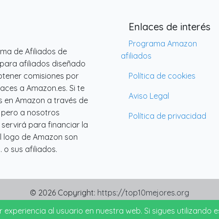
Enlaces de interés
Programa Amazon
ama de Afiliados de
afiliados
para afiliados diseñado
btener comisiones por
Política de cookies
laces a Amazon.es. Si te
Aviso Legal
s en Amazon a través de
a pero a nosotros
Política de privacidad
ervirá para financiar la
l logo de Amazon son
o sus afiliados.
© 2026 Copyright:
https://top10mejores.org
experiencia al usuario en nuestra web. Si sigues utilizando
Made with ❤️ desde Barcelona