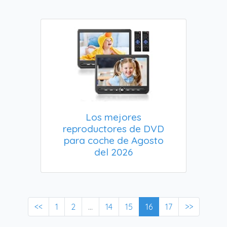
Los mejores
reproductores de DVD
para coche de Agosto
del 2026
<<
1
2
...
14
15
16
17
>>