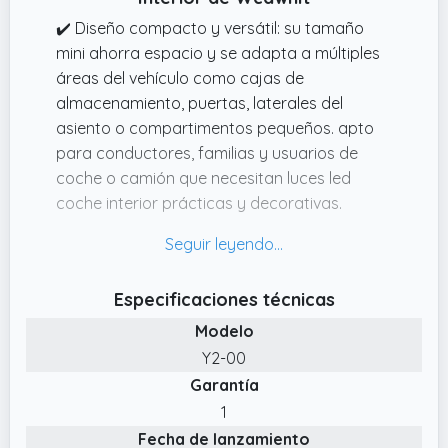
✔️ Diseño compacto y versátil: su tamaño
mini ahorra espacio y se adapta a múltiples
áreas del vehículo como cajas de
almacenamiento, puertas, laterales del
asiento o compartimentos pequeños. apto
para conductores, familias y usuarios de
coche o camión que necesitan luces led
coche interior prácticas y decorativas.
✔️ Recarga usb eficiente y batería duradera:
la batería integrada de bajo consumo se
recarga mediante usb desde cargadores de
Especificaciones técnicas
coche, bancos de energía o puertos de
Modelo
ordenador. evita el uso de pilas, ofrece larga
vida útil y permite un uso repetido para luz
Y2-00
maletero coche o luz interior coche.
Garantía
✔️ Instrucciones de instalación: Primero, retire
1
la película protectora de la cinta adhesiva de
Fecha de lanzamiento