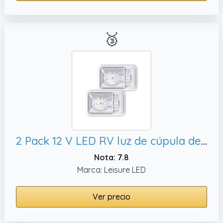
🥉
2 Pack 12 V LED RV luz de cúpula de techo RV Interior Iluminación para remolque camper con interruptor, único cúpula 280LM
Nota: 7.8
Marca: Leisure LED
Ver precio