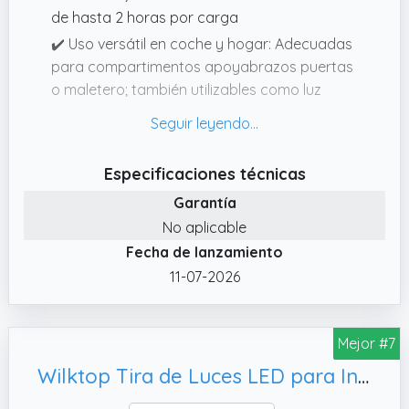
de hasta 2 horas por carga
✔️ Uso versátil en coche y hogar: Adecuadas
para compartimentos apoyabrazos puertas
o maletero; también utilizables como luz
nocturna iluminación de armarios o lámpara
de lectura; luz suave y agradable para
cualquier espacio oscuro
Especificaciones técnicas
✔️ Control táctil sin interruptores: Diseño con
Garantía
sensor táctil que permite encender apagar y
No aplicable
cambiar colores con un solo toque; manejo
Fecha de lanzamiento
intuitivo sin botones físicos para mayor
comodidad y menor distracción durante la
11-07-2026
conducción
✔️ Instalación magnética sin herramientas:
Mejor #7
Placas metálicas adhesivas para una fijación
flexible en el vehículo; luces desmontables y
Wilktop Tira de Luces LED para Interior de Coche, con aplicación
reposicionables en cualquier momento;