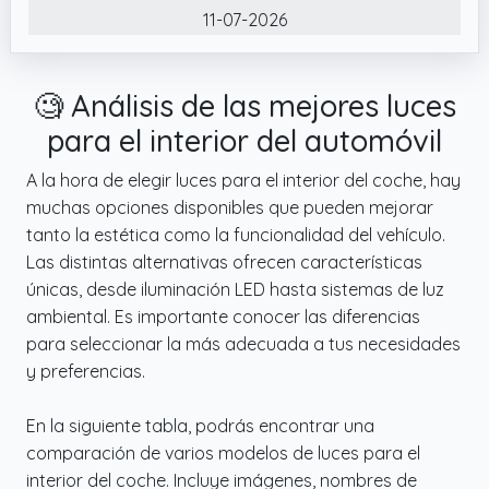
doble cara. Pegue un lado de la cinta en el
11-07-2026
lugar elegido y el otro lado en la placa
metálica.
🧐 Análisis de las mejores luces
✔️ Instalación magnética fuerte: cada unidad
incorpora una base magnética potente que
para el interior del automóvil
se fija de forma segura sin herramientas ni
A la hora de elegir luces para el interior del coche, hay
perforaciones. permite colocar, retirar y
muchas opciones disponibles que pueden mejorar
volver a instalar la luz fácilmente en la
tanto la estética como la funcionalidad del vehículo.
guantera, puertas, reposabrazos o maletero,
Las distintas alternativas ofrecen características
sin dañar la superficie del vehículo.
únicas, desde iluminación LED hasta sistemas de luz
✔️ Iluminación multicolor brillante: 6 perlas led
ambiental. Es importante conocer las diferencias
de alta luminosidad, ofrece colores suaves y
para seleccionar la más adecuada a tus necesidades
cambiantes que generan una luz ambiente
y preferencias.
coche elegante sin deslumbrar. el difusor
semitransparente proporciona una
En la siguiente tabla, podrás encontrar una
iluminación clara, estable y agradable para
comparación de varios modelos de luces para el
el habitáculo o zonas estrechas del interior.
interior del coche. Incluye imágenes, nombres de