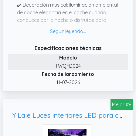
✔️ Decoración musical: iluminación ambiental
de coche elegancia en el coche cuando
conduces por la noche o disfrutas de la
música. Control de aplicación para teléfonos
con conexión Bluetooth, adecuado para iOS
y Android, fácil de usar
Especificaciones técnicas
✔️ Efectos activos de sonido: el LED bajo el
Modelo
sistema de iluminación del coche está
TWQFD024
equipado con sensores de ruido que pueden
Fecha de lanzamiento
sincronizar las luces LED con el ritmo de la
música. La tira de luz LED musical sigue el
11-07-2026
ritmo y ajusta el parpadeo a la intensidad del
sonido.
Mejor #8
✔️ Modo de suspensión de caída: la luz
indicadora no parpadea, pero permanece
YiLaie Luces interiores LED para coche, kit de iluminación
encendida, lo que mejora la resolución visual
y mejora la eficiencia. El funcionamiento