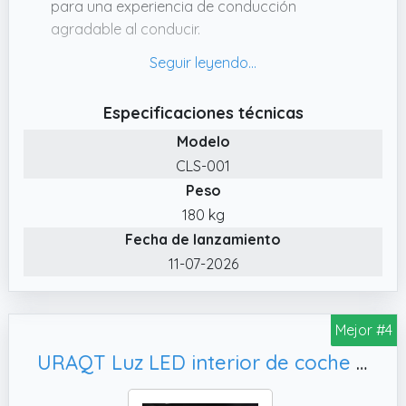
para una experiencia de conducción
agradable al conducir.
✔️ Sonido activado por música y mando a
distancia . Sensibilidad del sonido del
micrófono y su función sensible a la voz, se
Especificaciones técnicas
adapta a los colores y la velocidad según la
Modelo
música circundante, así como el sonido; y las
CLS-001
luces cambian de color según el ritmo de la
Peso
música.
180 kg
✔️ Luces LED Coche Interior 4 en 1. esta tira
Fecha de lanzamiento
de luces LED 4 en 1 para coche incluye de 48
LED con cables más largos.
11-07-2026
✔️ Fácil de instalar y usar. la parte posterior
de la cinta de luz del coche viene con un
Mejor #4
adhesivo fuerte, no es necesario montar la
cinta de luz, más fácil de instalar y ocultar,
URAQT Luz LED interior de coche con interruptor táctil con sensor USB, baño
mantiene tu coche limpio y ordenado.