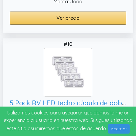
Marca: Jada
Ver precio
#10
5 Pack RV LED techo cúpula de doble luz Fixture con on/off interruptor interior iluminación para coche/caravana/remolque/caravana/Barco DC 12 V Blanco natural 4000 – 4500 K 48 x 2835SMD
Utilizamos cookies para asegurar que damos la mejor
Nota: 7.2
experiencia al usuario en nuestra web. Si sigues utilizando
Marca: Leisure LED
este sitio asumiremos que estás de acuerdo.
Aceptar