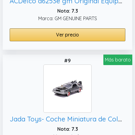
ACDelco d6253e gm Original Equipment Turn Signal Luz y regulador interruptor
Nota: 7.3
Marca: GM GENUINE PARTS
Ver precio
Más barato
#9
Jada Toys- Coche Miniatura de Colección, Negro
Nota: 7.3