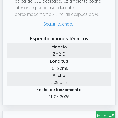
de carga USB dedicado, luz ambiente coche
interior se puede usar durante
aproximadamente 2,5 horas después de 40
minutos de carga, lo que evita que consuma
más energía y dañe las luces LED si olvida
apagarlas.
Especificaciones técnicas
✔️ Fácil Instalación. LED Luz de techo del
Modelo
automóvil instalación directa, sin cableado ni
ZM2-D
plug play and modificación, Luces ambiente
Longitud
coche está equipado con adhesivo 3M de
alta calidad y lámina ferromagnética, no
10.16 cms
dejará rastros cuando se arranca y no
Ancho
dañará la carrocería del automóvil.
5.08 cms
✔️ Súper Brillante. 6 Perlas de lámpara LED de
Fecha de lanzamiento
alto brillo, LED coche que utilizan perlas de
11-07-2026
lámpara LED de alta calidad, bajo consumo
de energía, mayor vida útil.
Mejor #5
✔️ Amplio ámbito de Aplicación Luces de