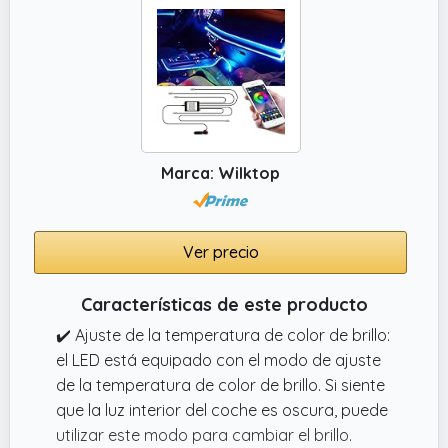
perfectas para suelo puertas consola central
o espacios reducidos sin cables
✔️ Iluminación interior RGB de 7 colores para
coche: Selección entre blanco rojo azul verde
amarillo morado y azul hielo para crear un
ambiente personalizado; distribución de luz
uniforme y sin deslumbramiento gracias a
Marca: Wilktop
LEDs de bajo consumo; ideal para
conducción nocturna y estética interior
Ver precio
Características de este producto
✔️ Ajuste de la temperatura de color de brillo:
el LED está equipado con el modo de ajuste
de la temperatura de color de brillo. Si siente
que la luz interior del coche es oscura, puede
utilizar este modo para cambiar el brillo.