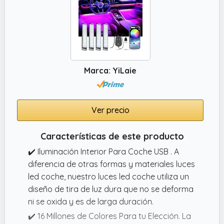
continuo puede reducir la fatiga visual y
proteger la visión.
✔️ 360 grados ajustable, fácil de instalar.
Iluminación interior LED para coche Bajo
consumo de energía, ahorro de energía y
respetuoso con el medio ambiente.
Marca: YiLaie
Ver precio
Características de este producto
✔️ Iluminación Interior Para Coche USB . A
diferencia de otras formas y materiales luces
led coche, nuestro luces led coche utiliza un
diseño de tira de luz dura que no se deforma
ni se oxida y es de larga duración.
✔️ 16 Millones de Colores Para tu Elección. La