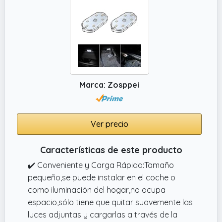
mm. No ocupa espacio y se puede instalar
en el interior del vehículo para iluminar las
zonas oscuras, convirtiéndola en una
hermosa decoración Interior.
✔️ Uso multifuncional: la iluminación interior
se puede instalar en áreas oscuras como
trasteros, reposabrazos, puertas, rincones
Marca: Zosppei
de asientos, etc. No solo se aplica a los
automóviles, sino también a los faros de
cama, luces de pared, luces de lectura, luces
Ver precio
de mochila y luces de bicicleta.
Características de este producto
✔️ Conveniente y Carga Rápida:Tamaño
pequeño,se puede instalar en el coche o
como iluminación del hogar,no ocupa
espacio,sólo tiene que quitar suavemente las
luces adjuntas y cargarlas a través de la