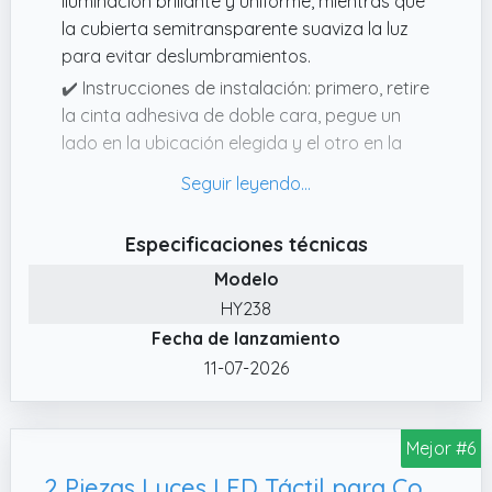
iluminación brillante y uniforme, mientras que
la cubierta semitransparente suaviza la luz
para evitar deslumbramientos.
✔️ Instrucciones de instalación: primero, retire
la cinta adhesiva de doble cara, pegue un
lado en la ubicación elegida y el otro en la
placa metálica. luego, coloque la placa
magnética en la parte trasera del cuerpo de
la lámpara.
Especificaciones técnicas
✔️ Diseño compacto y elegante: estas luces
Modelo
LED para coche destacan por su tamaño
HY238
reducido y forma discreta, perfectas para
Fecha de lanzamiento
integrarse sin esfuerzo en el interior de
cualquier vehículo. Su diseño minimalista no
11-07-2026
solo ahorra espacio, sino que también añade
un toque moderno y elegante a tu coche.
Mejor #6
✔️ Control táctil intuitivo: su sensor táctil
permite encender, apagar y cambiar el color
2 Piezas Luces LED Táctil para Coche, Luz Interior con 7 Colores del USB Móvil Recargable RGB Ajustable de Luces LED Inalambrico Lluminación de Coche Multiusos para Iluminación de Maletero Interior