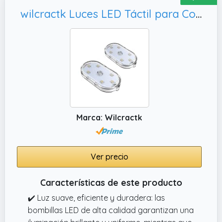
coche ampliamente utilizado en automóviles,
wilcractk Luces LED Táctil para Coche, 2 Unidades
luces de emergencia, hogares, oficinas,
armarios y decoración de interiores. Puede
proporcionar una iluminación adecuada
para la caja del apoyabrazos y el maletero
de su automóvil.
Marca: Wilcractk
Ver precio
Características de este producto
✔️ Luz suave, eficiente y duradera: las
bombillas LED de alta calidad garantizan una