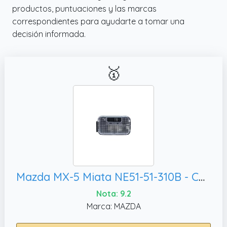
✔️ Encendido táctil inmediato: el sensor táctil
productos, puntuaciones y las marcas
de alta precisión permite activar la luz con un
correspondientes para ayudarte a tomar una
simple toque, iluminando zonas oscuras del
decisión informada.
coche al instante. ideal para crear un
ambiente agradable durante la conducción
nocturna o para usar como luz puntual al
🥇
buscar objetos en el interior.
Mazda MX-5 Miata NE51-51-310B - Conjunto de luz interior para cúpula
Nota: 9.2
Marca: MAZDA