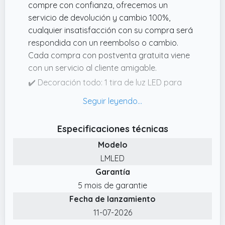
compre con confianza, ofrecemos un
servicio de devolución y cambio 100%,
cualquier insatisfacción con su compra será
respondida con un reembolso o cambio.
Cada compra con postventa gratuita viene
con un servicio al cliente amigable.
✔️ Decoración todo: 1 tira de luz LED para
coche de 5 m, 1 controlador USB. La tira de
luz LED es muy adecuada para la decoración
del coche, decoración del hogar, decoración
Especificaciones técnicas
de ventanas, valla de festivales, letreros
Modelo
exteriores, escenarios, fuentes de noche,
pancartas de iluminación, etc.
LMLED
Garantía
✔️ Material EL: iluminación ambiental
automotriz El material EL se utiliza para la
5 mois de garantie
iluminación interior del coche, LED interior de
Fecha de lanzamiento
coche, iluminación de 360 grados, bajo
11-07-2026
consumo de energía y un material resistente