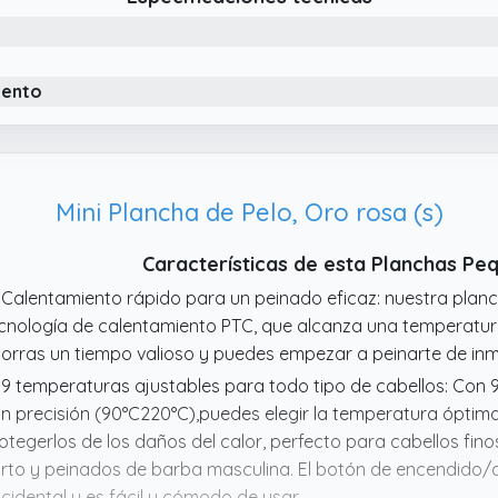
vidad o regalo de aniversario, etc
 FÁCIL DE USAR: las placas para alisar el cabello adoptan p
rámico, y las placas superior e inferior encajan de manera p
lo se necesita un botón para calentar el cabello a la tempe
iento
 CALENTAMIENTO RÁPIDO: la mini plancha de pelo adopta la 
ede calentar hasta 190 ℃ en solo diez segundos. Es fácil de
lentado uniformemente durante el uso para evitar daños por
Mini Plancha de Pelo, Oro rosa (s)
Características de esta Planchas P
 Calentamiento rápido para un peinado eficaz: nuestra planc
cnología de calentamiento PTC, que alcanza una temperatur
orras un tiempo valioso y puedes empezar a peinarte de inm
 9 temperaturas ajustables para todo tipo de cabellos: Con 
n precisión (90°C220°C),puedes elegir la temperatura óptim
otegerlos de los daños del calor, perfecto para cabellos finos,
rto y peinados de barba masculina. El botón de encendido/
cidental y es fácil y cómodo de usar.