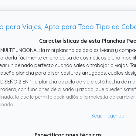
 para Viajes, Apto para Todo Tipo de Cabe
Características de esta Planchas P
 MULTIFUNCIONAL: la mini plancha de pelo es liviana y compac
ardarla fácilmente en una bolsa de cosméticos o una mochil
ear un peinado perfecto cuando sales a trabajar o viajas. T
queña plancha para alisar costuras arrugadas, cuellos desi
 DISEÑO 2 EN 1: la plancha de pelo de viaje está hecha de ma
radera, con funciones de alisado y rizado, que pueden satis
inado, lo que le permite decir adiós a la molestia de cambiar
inado
 REGALO IDEAL: la pequeña pero versátil plancha de pelo es
antes del cabello o los profesionales del cabello, ayudando 
ede regalar a familiares y amigos como regalo de cumpleaño
Especificaciones técnicas