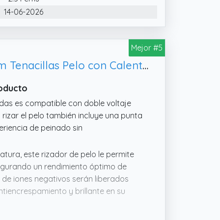
14-06-2026
Mejor #5
Rizador Pelo Ondas Plancha Ondas, Ondulador de Pelo Cerámico 9-32mm Tenacillas Pelo con Calentamiento Rápido 2 Temperatura Regulable
roducto
ndas es compatible con doble voltaje
 rizar el pelo también incluye una punta
riencia de peinado sin
tura, este rizador de pelo le permite
asegurando un rendimiento óptimo de
s de iones negativos serán liberados
ntiencrespamiento y brillante en su
estro ondulador de pelo se calienta