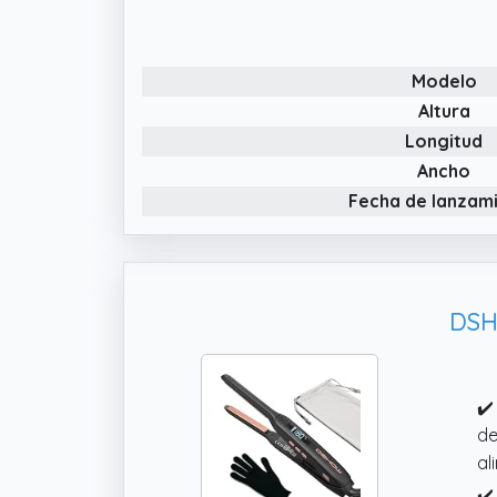
rá
es
Modelo
✔️
pl
Altura
pr
Longitud
✔️
Ancho
di
Fecha de lanzam
pe
pa
DSH
✔️
de
al
✔️