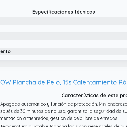
pidamente en 30 segundos para lograr sesiones de peinado e
Especificaciones técnicas
pecialmente en las mañanas apuradas.
 Tecnología cerámica de primera calidad: Elaborado con mat
ancha ondas distribuye el calor de manera uniforme, reducien
oporciona rizos y ondas duraderos con un acabado suave
 Opciones de peinado versátiles: Nuestro set de rizador pelo
ferentes (32 mm, 25 mm, 1925 mm, 19 mm y 10 mm) para sati
iento
inado, lo que permite una variedad de rizos y ondas para cua
ra rizar el pelo es adecuado tanto para cabello fino como 
OW Plancha de Pelo, 15s Calentamiento Rá
Características de este p
 Apagado automático y función de protección. Mini ender
spués de 30 minutos de no uso, garantiza la seguridad de su
imentación antienredos, gestión de pelo libre de enredos.
 Temperatura ajustable. Plancha lápiz con siete niveles de aj