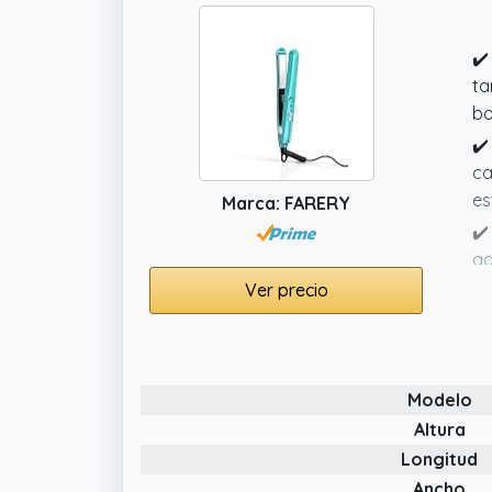
✔️
ta
bo
✔️
ca
es
Marca: FARERY
✔️
ad
pa
Ver precio
✔️
re
✔️
Modelo
de
Altura
en
Longitud
Ancho