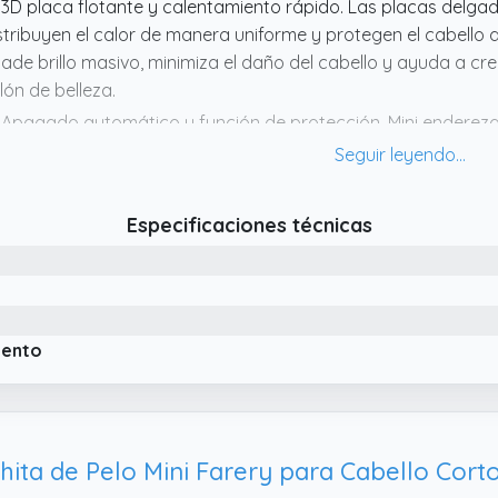
 3D placa flotante y calentamiento rápido. Las placas delga
stribuyen el calor de manera uniforme y protegen el cabello d
ade brillo masivo, minimiza el daño del cabello y ayuda a cr
lón de belleza.
 Apagado automático y función de protección. Mini ender
spués de 30 minutos de no uso, garantiza la seguridad de su
imentación antienredos, gestión de pelo libre de enredos.
 Plancha de pelo para pelo corto. Plancha diseñada para pelo c
Especificaciones técnicas
iento
hita de Pelo Mini Farery para Cabello Corto