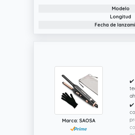
Na
Modelo
✔️
ce
Longitud
so
Fecha de lanzam
✔️
pu
ca
✔️
te
ah
✔️
co
pr
Marca: SAOSA
co
ac