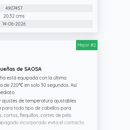
4907457
aneles flotantes 3D con esmaltado
erfecta y firme. Después de encenderlo,
20.32 cms
ratura adecuada.
14-06-2026
tecnología de calentamiento PTC, que
 operar y puede mantener el cabello
Mejor #2
 calor.
equeñas de SAOSA
ha está equipada con la última
a de 220℃ en solo 30 segundos. Así
ediato.
9 ajustes de temperatura ajustables
a para todo tipo de cabellos para
 cortos, flequillos, cortes de pelo
apagado incorporado evita el contacto