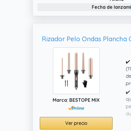
Fecha de lanzam
✔️
(1
de
pr
✔️
aj
Marca: BESTOPE MIX
pe
du
ca
Ver precio
✔️