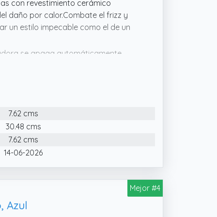
das con revestimiento cerámico
el daño por calor.Combate el frizz y
ear un estilo impecable como el de un
ezadora se apaga automáticamente
 hogar, 2m extra largo 360 ° cable de
orto, corte pixie, flequillos y barba.
7.62 cms
30.48 cms
7.62 cms
14-06-2026
Mejor #4
, Azul