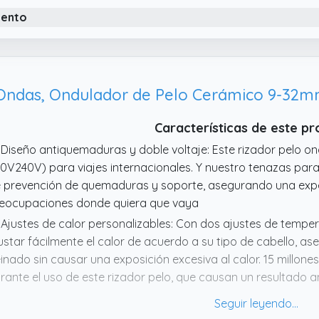
iento
Características de este p
 Diseño antiquemaduras y doble voltaje: Este rizador pelo o
10V240V) para viajes internacionales. Y nuestro tenazas para
 prevención de quemaduras y soporte, asegurando una expe
eocupaciones donde quiera que vaya
 Ajustes de calor personalizables: Con dos ajustes de tempera
ustar fácilmente el calor de acuerdo a su tipo de cabello, 
inado sin causar una exposición excesiva al calor. 15 millone
rante el uso de este rizador pelo, que causan un resultado a
bello
 Función de calentamiento rápido y apagado automático: Nu