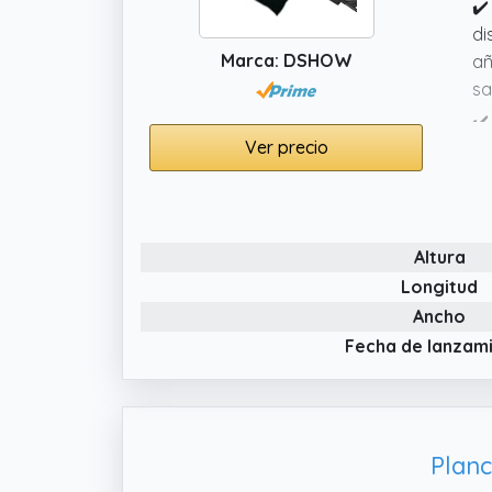
✔️
di
Marca: DSHOW
añ
sa
✔️
Ver precio
de
al
✔️
Altura
Longitud
Ancho
Fecha de lanzam
Planc