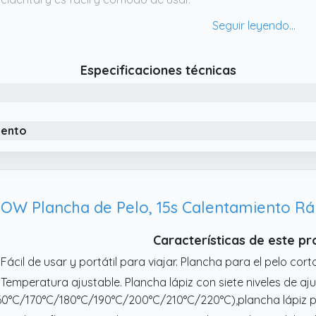
 Doble voltaje universal y diseño apto para viajes: nuestra mi
iversal (100240 V),lo que la convierte en la compañera perfec
t incluye prácticos accesorios como un guante térmico y una 
Especificaciones técnicas
ntener la plancha a salvo.
 Plancha y rizador 2 en 1: con placas de cerámica ultrafina
cluso en zonas de difícil acceso como las raíces y los bordes 
finos, cortes de pelo cortos o para peinar la barba de los ho
iento
 Seguridad y comodidad durante el peinado: la plancha de p
tomático que se desconecta después de 60 minutos de inactiv
0° (1,8 m) ofrece mayor comodidad y evita los molestos enre
OW Plancha de Pelo, 15s Calentamiento Rá
Características de este p
 Fácil de usar y portátil para viajar. Plancha para el pelo cor
 Temperatura ajustable. Plancha lápiz con siete niveles de aj
60°C/170°C/180°C/190°C/200°C/210°C/220°C),plancha lápiz pa