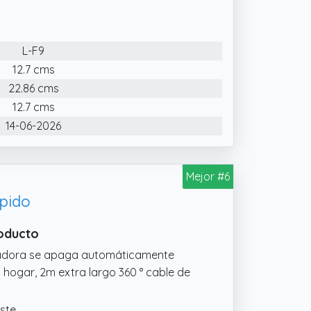
ficientes. Ahorra tiempo de peinado,
L-F9
eriales cerámicos óptimos, nuestro
do el daño a tu cabello a la vez que
12.7 cms
22.86 cms
 ondas incluye cinco tamaños de barril
12.7 cms
sfacer todas sus necesidades de
14-06-2026
lquier ocasión. Nuestro tenacillas
grueso
Mejor #6
pido
roducto
ezadora se apaga automáticamente
 hogar, 2m extra largo 360 ° cable de
uste