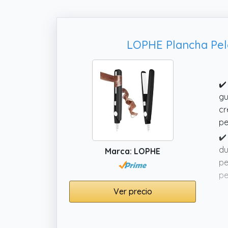
LOPHE Plancha Pelo
✔️
gu
cr
pe
✔️
du
Marca: LOPHE
pe
pe
✔️
Ver precio
am
pu