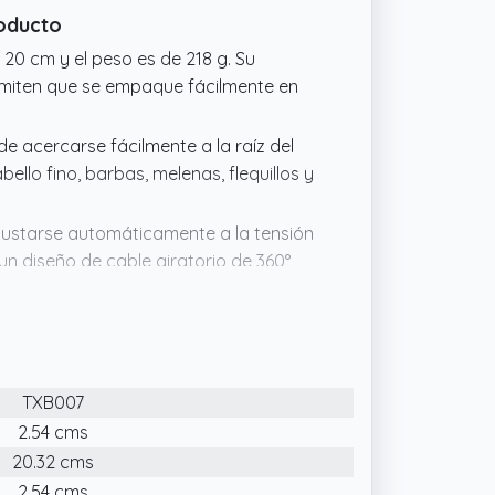
roducto
 20 cm y el peso es de 218 g. Su
ermiten que se empaque fácilmente en
de acercarse fácilmente a la raíz del
ello fino, barbas, melenas, flequillos y
ajustarse automáticamente a la tensión
n diseño de cable giratorio de 360°
o con un diseño de bordes
izos firmes y flexibles a la perfección.
cerámica permite que el cabello se
TXB007
 3D puede evitar que el cabello se
2.54 cms
20.32 cms
2.54 cms