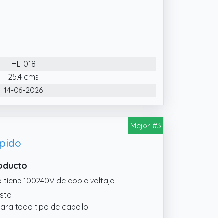
niplancha de pelo tiene un voltaje
ta para sus viajes internacionales. El
bolsa de viaje resistente al calor para
HL-018
s de 9 mm para un peinado preciso
del cabello. Ideal para cabellos cortos
25.4 cms
mbres.
14-06-2026
elo tiene una función de apagado
idad. El cable giratorio extralargo de
Mejor #3
dos durante el peinado.
pido
roducto
to tiene 100240V de doble voltaje.
uste
ra todo tipo de cabello.