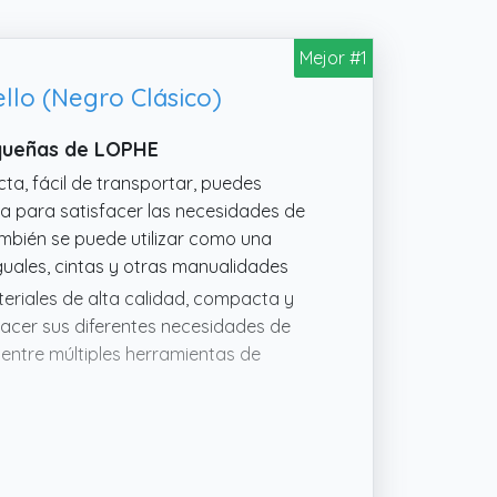
Mejor #1
llo (Negro Clásico)
equeñas de LOPHE
ta, fácil de transportar, puedes
a para satisfacer las necesidades de
ambién se puede utilizar como una
guales, cintas y otras manualidades
teriales de alta calidad, compacta y
facer sus diferentes necesidades de
 entre múltiples herramientas de
 una herramienta muy práctica para los
a lograr una variedad de estilos. Se
s, regalo de San Valentín, regalo de