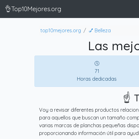
👌Top10Mejores.org
top10mejores.org
💅 Belleza
Las mejo
🕔
71
Horas dedicadas
☝️ 
Voy a revisar diferentes productos relaci
para aquellos que buscan un tamaño compacto
varias marcas de planchas pequeñas dispon
proporcionando información útil para ayu