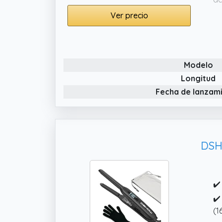
✔️
Ver precio
un
se
ma
Modelo
✔️
in
Longitud
y 
Fecha de lanzam
✔️
au
36
DSH
✔️
✔️
(1