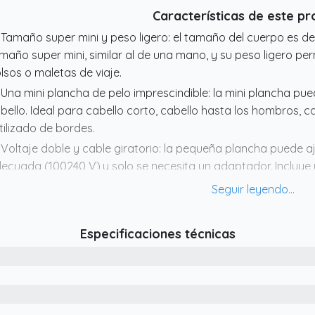
Características de este p
 Tamaño super mini y peso ligero: el tamaño del cuerpo es de
maño super mini, similar al de una mano, y su peso ligero p
lsos o maletas de viaje.
 Una mini plancha de pelo imprescindible: la mini plancha pue
bello. Ideal para cabello corto, cabello hasta los hombros, cab
tilizado de bordes.
 Voltaje doble y cable giratorio: la pequeña plancha puede 
ecuada (100240 V),y solo se necesita un adaptador. Incluye u
ra evitar enredos.
 PLANCHADOR Y RIZADOR 2 EN 1: La pequeña plancha de pel
dondeados te permite conseguir un pelo liso y sedoso o unos r
Especificaciones técnicas
 Recubrimiento de cerámica y placa flotante 3D: la placa de 
slice suavemente sin tirar. La mini plancha con placa flotante
rede.