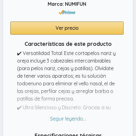
Marca: NUMIFUN
Ver precio
Características de este producto
✔️ Versatilidad Total: Este cortapelos nariz y
oreja incluye 3 cabezales intercambiables
(para pelos nariz, cejas y patillas). Olvídate
de tener varios aparatos; es tu solución
todoenuno para eliminar el vello nasal, el de
las orejas, perfilar cejas y arreglar barba o
patillas de forma precisa.
✔️ Ultra Silencioso y Discreto: Gracias a su
motor mejorado, este cortapelos nariz
funciona con un ruido inferior a 60 dB (menos
que una conversación normal). Podrás usarlo
Especificaciones técnicas