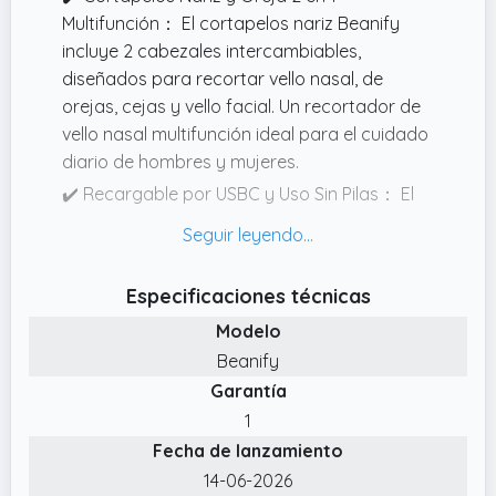
Multifunción： El cortapelos nariz Beanify
incluye 2 cabezales intercambiables,
diseñados para recortar vello nasal, de
orejas, cejas y vello facial. Un recortador de
vello nasal multifunción ideal para el cuidado
diario de hombres y mujeres.
✔️ Recargable por USBC y Uso Sin Pilas： El
cortapelos nariz USB recargable Beanify
cuenta con puerto TypeC, ofreciendo una
carga estable y segura. Se carga
Especificaciones técnicas
completamente en unas 2 horas, evitando el
Modelo
uso de pilas AA y facilitando un uso más
práctico y ecológico.
Beanify
Garantía
✔️ Pantalla LED Digital y Motor Silencioso：
La pantalla LED digital muestra claramente el
1
nivel de batería restante. Gracias a su motor
Fecha de lanzamiento
potente y de bajo ruido, este recortador
14-06-2026