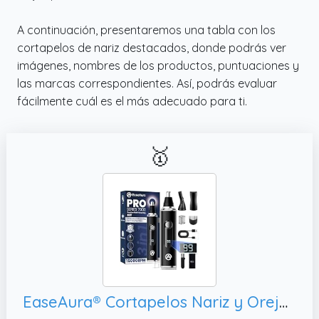
100% en solo 2 horas por USBC. Disfruta de
A continuación, presentaremos una tabla con los
hasta 2 horas de uso continuo con este
cortapelos de nariz destacados, donde podrás ver
corta pelos nariz hombre, evitando cargas
imágenes, nombres de los productos, puntuaciones y
constantes y listo para usar cuando lo
las marcas correspondientes. Así, podrás evaluar
necesites.
fácilmente cuál es el más adecuado para ti.
🥇
EaseAura® Cortapelos Nariz y Orejas Recargable 3 en 1, IPX7