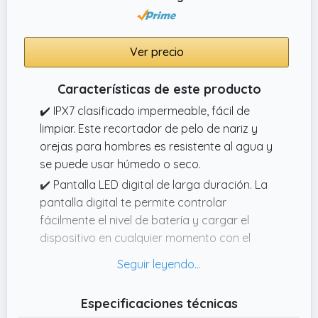
larga duración. Equipado con función de
carga USB, el recortador de nariz Winsea
ofrece una larga duración de la batería
Ver precio
después de una sola carga.
Características de este producto
✔️ IPX7 clasificado impermeable, fácil de
limpiar. Este recortador de pelo de nariz y
orejas para hombres es resistente al agua y
se puede usar húmedo o seco.
✔️ Pantalla LED digital de larga duración. La
pantalla digital te permite controlar
fácilmente el nivel de batería y cargar el
dispositivo en cualquier momento con el
cable de carga USB específico incluido, sin
preocuparte por los molestos cortes de
corriente durante el uso.
Especificaciones técnicas
✔️ Compacto y Portátil. Este recortador de