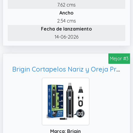
hace de este afeitador nasal una
7.62 cms
herramienta confiable para el uso diario.
Ancho
✔️ Corte completo a 360° para un aseo total:
2.54 cms
con su sistema de corte a 360 grados, la
Fecha de lanzamiento
recortadora captura y elimina eficazmente el
14-06-2026
pelo de la nariz y las orejas desde todos los
ángulos. No se deja pelo alguno, ofreciendo
un aseo completo y preciso en cuestión de
Mejor #3
segundos, ya sea para uso diario o retoques
Brigin Cortapelos Nariz y Oreja Profesional Indoloro,Hoja de Doble Filo Impermeable Fácil de Limpiar (XJQ-5001)
rápidos.
✔️ Recortadora de viaje portátil para el aseo
en movimiento: el diseño compacto y ligero
hace de la recortadora Winsea para orejas y
nariz un compañero de viaje ideal. Se adapta
fácilmente a bolsas o equipaje, asegurando
que se mantenga bien cuidado donde quiera
que vaya.
Marca: Brigin
✔️ Recargable mediante USB con batería de