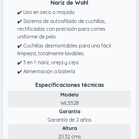
Nariz de Wahl
un sistema de corte rotativo de 360°, que
✔️ Uso en seco o mojado
elimina el vello de forma eficaz sin tirones,
✔️ Sistema de autoafilado de cuchillas,
irritaciones ni molestias en zonas sensibles.
rectificadas con precisión para cortes
✔️ Accesorios Incluidos y Regalo Práctico: El
uniforme de pelo
recortador de vello nasal Beanify incluye
✔️ Cuchillas desmontables para una fácil
cable de carga USBC y cabezales
limpieza, totalmente lavables
intercambiables, compatible con power
bank, portátil o adaptador de pared. Su
✔️ 3 en 1: nariz, oreja y ceja
diseño elegante lo convierte en un regalo
✔️ Alimentación a batería
práctico para hombres, padres, esposos o
Especificaciones técnicas
amigos.
Modelo
WL5528
Garantía
Garantía de 2 años
Altura
20.32 cms