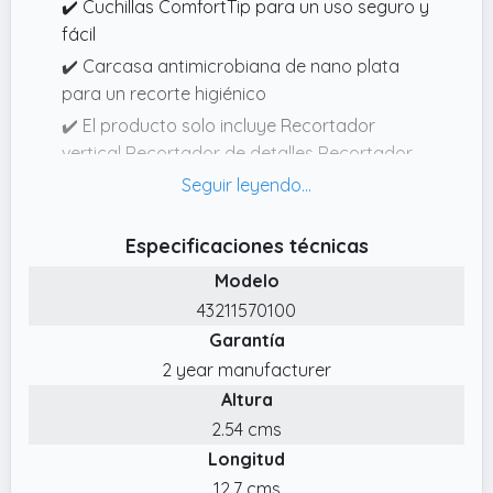
✔️ Cuchillas ComfortTip para un uso seguro y
fácil
✔️ Carcasa antimicrobiana de nano plata
para un recorte higiénico
✔️ El producto solo incluye Recortador
vertical Recortador de detalles Recortador
de detalles de 5 ajustes 2 peines de
accesorio de recortadora vertical 1 x batería
AA
Especificaciones técnicas
✔️ Recortador vertical en ambos lados con 2
Modelo
peines de fijación para el vello de la nariz, las
43211570100
orejas y las cejas
Garantía
✔️ Sistema Active BladeClean con función de
2 year manufacturer
lavado para un rendimiento óptimo
Altura
2.54 cms
Longitud
12.7 cms