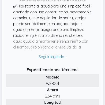
✔️ Resistente al agua para una limpieza fácil:
diseñado con una construcción impermeable
completa, este depilador de nariz y orejas
puede ser fácilmente enjuagado bajo el
agua corriente, asegurando una limpieza
rápida e higiénica. Su diseño resistente al
agua ayuda a mantener el rendimiento con
el tiempo, prolongando la vida útil de la
cortadora.
✔️ Cuchillas circulares de precisión para un
corte seguro y eficaz: el depilador de orejas
Especificaciones técnicas
Winsea cuenta con cuchillas circulares de
Modelo
acero inoxidable de alta precisión que
ofrecen un corte eficaz y seguro. Los bordes
WS-001
lisos y redondeados garantizan una
Altura
experiencia sin dolor al recortar zonas
2.54 cms
delicadas como la nariz y las orejas, lo que
Longitud