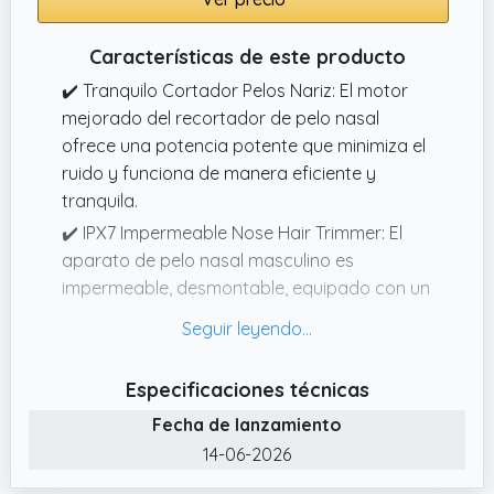
Características de este producto
✔️ Tranquilo Cortador Pelos Nariz: El motor
mejorado del recortador de pelo nasal
ofrece una potencia potente que minimiza el
ruido y funciona de manera eficiente y
tranquila.
✔️ IPX7 Impermeable Nose Hair Trimmer: El
aparato de pelo nasal masculino es
impermeable, desmontable, equipado con un
cepillo de limpieza, que se puede limpiar
directamente con agua, y la limpieza es muy
conveniente.
Especificaciones técnicas
✔️ Usb Recargable: El recortador de pelo
Fecha de lanzamiento
nasal está equipado con un cable de carga,
14-06-2026
que se puede cargar directamente por usb,
es pequeño y fácil de llevar cuando se sale.