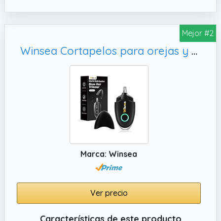
✔️ EXCELENTE PARA DETALLES: Consigue un
afeitado preciso y minucioso desde 0,5 mm
con esta recortadora de vello facial,
Mejor #2
diseñada para perfilar el vello de cejas, nariz
Winsea Cortapelos para orejas y nariz para hombres y mujeres - Cortapelos de viaje, diseño
y orejas
Marca: Winsea
Ver precio
Características de este producto