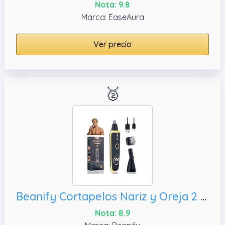
Nota: 9.8
Marca: EaseAura
Ver precio
🥈
Beanify Cortapelos Nariz y Oreja 2 en 1 con Pantalla LED, Compacto y Portátil para Hombre y Mujer (Negro)
Nota: 8.9