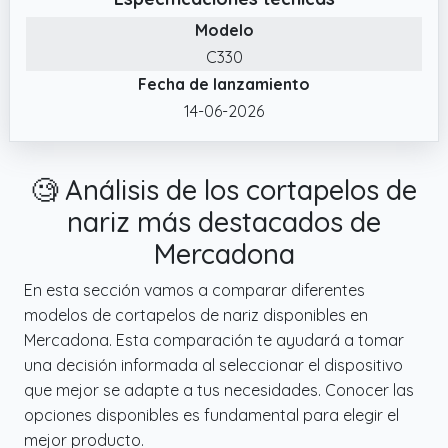
a cualquier hora sin molestar el sueño de tu
Modelo
familia o bebé.
C330
✔️ Resistente al Agua y Portátil: Diseñado con
Fecha de lanzamiento
protección IPX7, puedes usar este corta
pelos nariz tanto en seco como bajo el grifo
14-06-2026
para una limpieza fácil e higiénica. Su
tamaño compacto lo hace perfecto para
🧐 Análisis de los cortapelos de
viajar, llevarlo en el neceser o como regalo
práctico para él.
nariz más destacados de
✔️ Precisión Indolora y Segura: El recortador
Mercadona
pelos nariz cuenta con hojas de acero
inoxidable de doble filo y puntas
En esta sección vamos a comparar diferentes
redondeadas, junto a un potente motor
modelos de cortapelos de nariz disponibles en
(8500 rpm). Esto garantiza un corte eficiente
Mercadona. Esta comparación te ayudará a tomar
y sin dolor al quitar pelos nariz, sin irritar la
una decisión informada al seleccionar el dispositivo
piel ni generar calor.
que mejor se adapte a tus necesidades. Conocer las
opciones disponibles es fundamental para elegir el
✔️ Carga Rápida y Larga Duración: Su
mejor producto.
batería recargable (600 mAh) se carga al