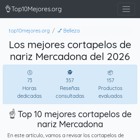
👌Top10Mejores.org
top10mejores.org
💅 Belleza
Los mejores cortapelos de
nariz Mercadona del 2026
🕔
🕵
📦
73
357
157
Horas
Reseñas
Productos
dedicadas
consultadas
evaluados
☝️ Top 10 mejores cortapelos de
nariz Mercadona
En este artículo, vamos a revisar los cortapelos de