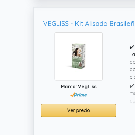
✔️
La
ap
ac
pl
✔️
Marca: VegLiss
me
ay
me
Ver precio
✔️
ca
di