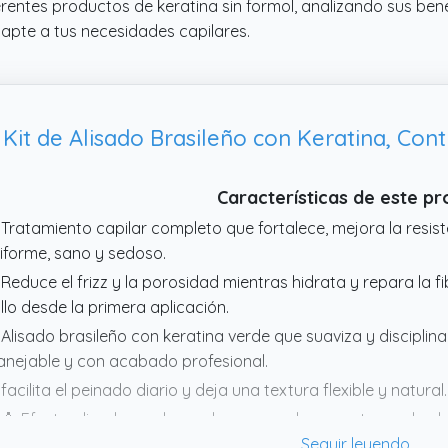
ferentes productos de keratina sin formol, analizando sus ben
dapte a tus necesidades capilares.
t de Alisado Brasileño con Keratina, Contro
Características de este p
 Tratamiento capilar completo que fortalece, mejora la resis
iforme, sano y sedoso.
 Reduce el frizz y la porosidad mientras hidrata y repara la f
illo desde la primera aplicación.
 Alisado brasileño con keratina verde que suaviza y disciplina
nejable y con acabado profesional.
 facilita el peinado diario y deja una textura flexible y natural.
 🧴 Efecto alisador prolongado que ayuda a mantener el cabel
ente a la humedad.