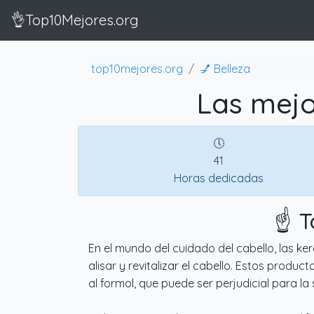
👌Top10Mejores.org
top10mejores.org
💅 Belleza
Las mejo
🕔
41
Horas dedicadas
☝️ 
En el mundo del cuidado del cabello, las k
alisar y revitalizar el cabello. Estos prod
al formol, que puede ser perjudicial para la 