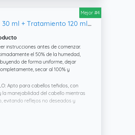
Mejor #4
VEGLISS - Kit Alisado Brasileño en Casa con Queratina Vegetal - Champú 30 ml + Tratamiento 120 ml - Fórmula Vegana - Anti Frizz - Liso Hasta 12 Semanas - Hidrata y Controla Volumen
roducto
 instrucciones antes de comenzar.
roximadamente el 50% de la humedad,
ribuyendo de forma uniforme, dejar
 completamente, secar al 100% y
 Apto para cabellos teñidos, con
y la manejabilidad del cabello mientras
o, evitando reflejos no deseados y
NADO: Especialmente indicado para
a a mantener el cabello más
ite conseguir un acabado más pulido