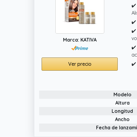
✔️
Al
✔️
✔️
vo
Marca: KATIVA
✔️
ac
✔️
Ver precio
Modelo
Altura
Longitud
Ancho
Fecha de lanzam