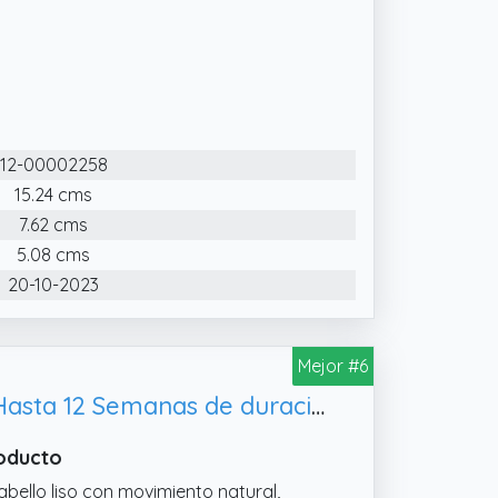
12-00002258
15.24 cms
7.62 cms
5.08 cms
20-10-2023
Mejor #6
Kativa Kit Alisado Brasileño - Tratamiento Alisado Profesional en casa - Hasta 12 Semanas de duración - Alisado Keratina - Keratina Vegetal - Sin formol - Fácil de aplicar.
roducto
abello liso con movimiento natural,