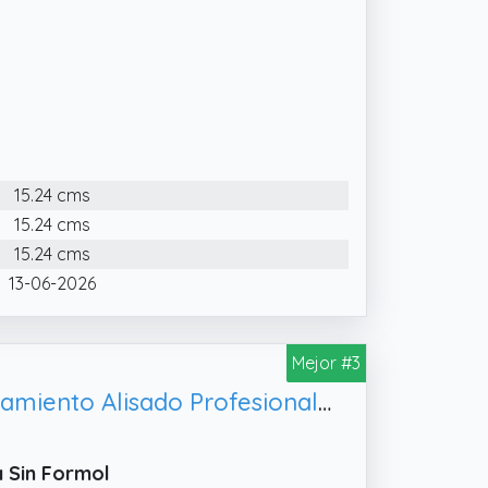
15.24 cms
15.24 cms
15.24 cms
13-06-2026
Mejor #3
Kativa Kit Alisado Brasileño - Nueva fórmula con ácido hialurónico - Tratamiento Alisado Profesional en casa - Hasta 12 Semanas de duración - Alisado Keratina - Fórmula vegana - Fácil de aplicar
a Sin Formol