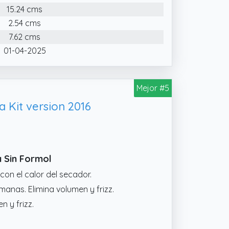
a o secador.
15.24 cms
L: Enriquecido con aceite de coco y
2.54 cms
hidratar, suavizar y mejorar la
7.62 cms
onas, lo que permite un cuidado más
01-04-2025
 estructura.
L Y FLEXIBLE: Incluye champú
Mejor #5
atina vegetal, diseñados para trabajar
aplicación. Reduce el encrespamiento,
 Kit version 2016
ando el efecto rígido o artificial de
a Sin Formol
con el calor del secador.
emanas. Elimina volumen y frizz.
 y frizz.