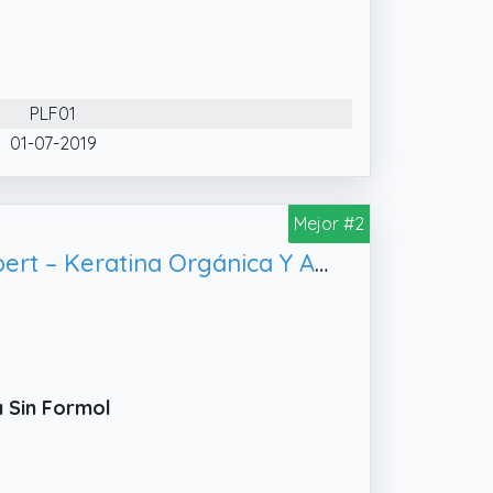
PLF01
01-07-2019
Mejor #2
Liss Expert Professional Tratamiento Alisador Con Células Madre Liss Expert – Keratina Orgánica Y Aceite De Argán – Para Una Reparación Y Brillo Sin Frizz – Alisado Profesional
a Sin Formol