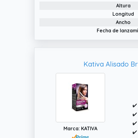
ut
Altura
✔️
Longitud
qu
Ancho
ap
Fecha de lanzam
re
✔️
pr
en
Kativa Alisado B
ap
ot
✔️
✔️
✔️
Marca: KATIVA
✔️