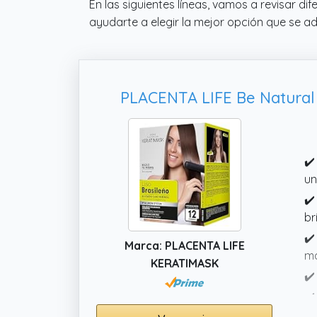
En las siguientes líneas, vamos a revisar di
ayudarte a elegir la mejor opción que se a
PLACENTA LIFE Be Natural Ki
✔️
un
✔️
br
✔️
Marca: PLACENTA LIFE
ma
KERATIMASK
✔️
✔️
fr