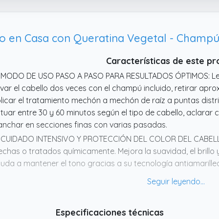
Características de este p
 MODO DE USO PASO A PASO PARA RESULTADOS ÓPTIMOS: Leer
var el cabello dos veces con el champú incluido, retirar ap
licar el tratamiento mechón a mechón de raíz a puntas dist
tuar entre 30 y 60 minutos según el tipo de cabello, aclarar
anchar en secciones finas con varias pasadas.
 CUIDADO INTENSIVO Y PROTECCIÓN DEL COLOR DEL CABELLO:
chas o tratados químicamente. Mejora la suavidad, el brillo 
uda a mantener el tono gracias a su tecnología antiamarille
jorando el aspecto general del color.
 REDUCE EL FRIZZ, CONTROLA EL VOLUMEN Y FACILITA EL PEI
bello encrespado, ondulado, seco o difícil de manejar. Ayud
Especificaciones técnicas
sciplinado frente a la humedad, mejora la definición y perm