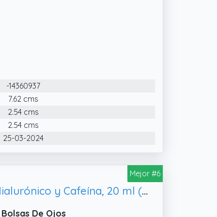
-14360937
7.62 cms
2.54 cms
2.54 cms
25-03-2024
Mejor #6
L'Oreal Paris Dermo Expertise Revitalift Filler Sérum de Ojos con Ácido Hialurónico y Cafeína, 20 ml (Paquete de 1)
 Bolsas De Ojos