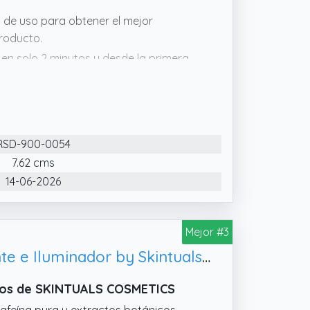
s de uso para obtener el mejor
producto.
en solo 2 minutos y desde la primera
: El estiramiento de la piel: la
 actúa al momento sin causar sensación
vitan la retención de líquidos bajo los
RSD-900-0054
7.62 cms
14-06-2026
Mejor #3
Contorno de Ojos con Vitamina C, Antibolsas Hombre y Mujer – Hidratante e Iluminador by Skintuals Cosmetics
Ojos de SKINTUALS COSMETICS