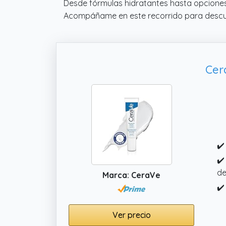
Desde fórmulas hidratantes hasta opciones
Acompáñame en este recorrido para descub
Cer
✔️
✔️
de
Marca: CeraVe
✔️
Ver precio