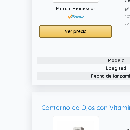
de
Marca: Remescar
✔️
re
✔️
Ver precio
ap
✔️
co
de
Modelo
oj
Longitud
Fecha de lanzam