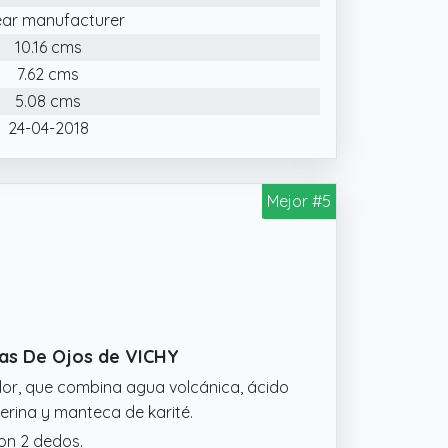
ear manufacturer
10.16 cms
7.62 cms
5.08 cms
24-04-2018
Mejor #5
sas De Ojos de VICHY
dor, que combina agua volcánica, ácido
icerina y manteca de karité.
con 2 dedos.