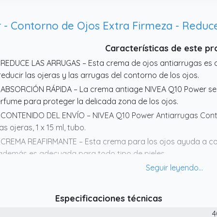
tabilidad y biodisponibilidad. Esta tecnología contribuye a m
l contorno de ojos, mientras ayuda a reducir la visibilidad de 
Características de este p
 REDUCE LAS ARRUGAS – Esta crema de ojos antiarrugas es a
reducir las ojeras y las arrugas del contorno de los ojos.
 ABSORCIÓN RÁPIDA – La crema antiage NIVEA Q10 Power se
rfume para proteger la delicada zona de los ojos.
 CONTENIDO DEL ENVÍO – NIVEA Q10 Power Antiarrugas Conto
las ojeras, 1 x 15 ml, tubo.
 CREMA REAFIRMANTE – Esta crema para los ojos ayuda a con
además es adecuada para todo tipo de pieles.
 FÓRMULA PATENTADA – Con su fórmula con coenzima Q10 y 
tienvejecimiento estimula la producción de colágeno de las cé
Especificaciones técnicas
4