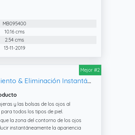
MB095400
10.16 cms
2.54 cms
13-11-2019
Mejor #2
Remescar Bolsas y Ojeras Efecto Inmediato 8ml - Crema para el Tratamiento & Eliminación Instantánea de las Bolsas de los Ojos - Eliminar Bolsas y Ojeras Hombre y Mujer - 180 Aplicaciones
roducto
eras y las bolsas de los ojos al
para todos los tipos de piel.
ue la zona del contorno de los ojos
ducir instantáneamente la apariencia