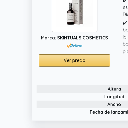
✔️
es
Dí
✔️
bo
la
Marca: SKINTUALS COSMETICS
ba
pi
✔️
Ver precio
Sk
co
si
Altura
✔️
Ma
Longitud
ex
Ancho
in
Fecha de lanzam
✔️
Vi