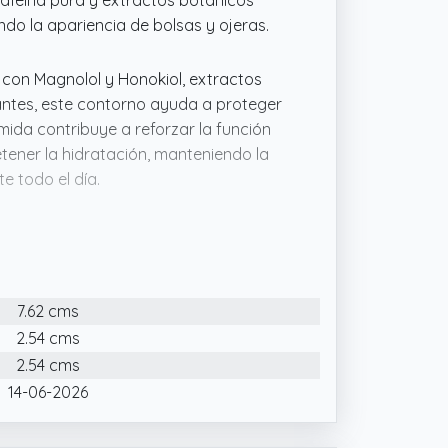
afeína pura y extractos botánicos
ndo la apariencia de bolsas y ojeras.
 con Magnolol y Honokiol, extractos
ntes, este contorno ayuda a proteger
amida contribuye a reforzar la función
tener la hidratación, manteniendo la
e todo el día.
oder del CSHOT Eye Contour de
la primera aplicación. Su fórmula
feína y Ácido Hialurónico, reduciendo
7.62 cms
Ácido Hialurónico multimolecular y
 la elasticidad y rellena las líneas de
2.54 cms
stante, proporcionando confort
2.54 cms
14-06-2026
innovadora tecnología NIOVCS, la
capas dérmicas, optimizando su