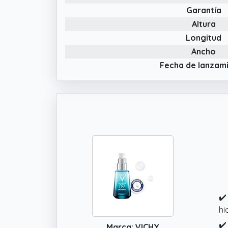
Garantía
Altura
Longitud
Ancho
Fecha de lanzam
✔️
hi
✔️
Marca: VICHY