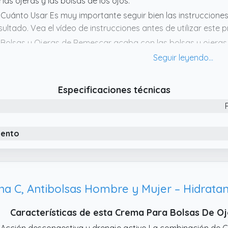
 las ojeras y las bolsas de los ojos.
 Cuánto Usar Es muy importante seguir bien las instruccione
sultado. Vea el vídeo de instrucciones antes de utilizar este 
 Bolsas y Ojeras de Remescar acaba con las bolsas y ojeras 
licación. El resultado permanece visible hasta 10 horas.
 La exclusiva tecnología EYETENSE que se basa en tres acciones
mbinación de minerales arcillosos con cristales biomédicos
Especificaciones técnicas
 tirantez. Un efecto de drenaje bajo los ojos: los tripéptidos e
os.
iento
Características de esta Crema Para Bolsas De 