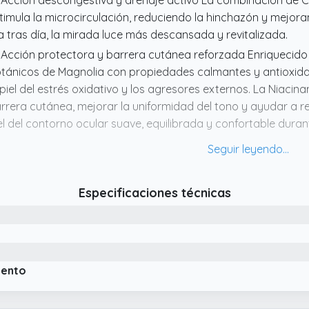
 Acción descongestiva y drenaje activo La combinación de C
timula la microcirculación, reduciendo la hinchazón y mejora
a tras día, la mirada luce más descansada y revitalizada.
 Acción protectora y barrera cutánea reforzada Enriquecido
tánicos de Magnolia con propiedades calmantes y antioxida
 piel del estrés oxidativo y los agresores externos. La Niacin
rrera cutánea, mejorar la uniformidad del tono y ayudar a re
el del contorno ocular suave, equilibrada y confortable durant
 Fórmula avanzada antifatiga y antioxidante Descubre el p
intuals Cosmetics, diseñado para revitalizar la mirada desde 
mbina Vitamina C nanoencapsulada NIOVCS, Niacinamida, Ca
Especificaciones técnicas
gnos de cansancio, bolsas y ojeras.
 Hidratación profunda y textura ultraligera Enriquecido con 
nteca de Karité, este contorno hidrata en profundidad, mejora
presión sin dejar residuo. Su textura fluida se absorbe al in
mediato y una base perfecta para maquillaje.
iento
 Tecnología niosomal de liberación prolongada Gracias a la 
tamina C se libera de forma controlada y progresiva en las 