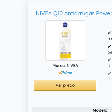
es
de
✔️
a 
✔️
pe
✔️
Marca: NIVEA
y 
✔️
y 
Ver precio
✔️
an
Modelo