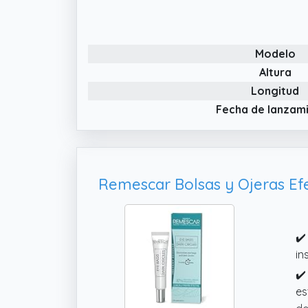
Modelo
Altura
Longitud
Fecha de lanzam
✔️
in
✔️
es