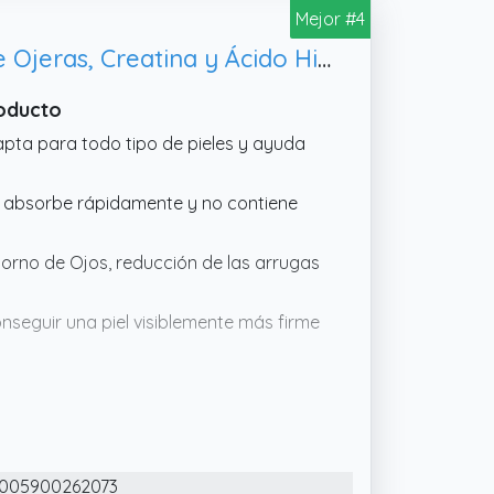
Mejor #4
ejorar la luminosidad y la apariencia
arrugas y líneas finas.
NIVEA Q10 Antiarrugas Power - Contorno de Ojos Extra Firmeza - Reduce Ojeras, Creatina y Ácido Hialurónico - Clínicamente Probado - Todo tipo de Piel - 15 ml
roducto
pta para todo tipo de pieles y ayuda
 absorbe rápidamente y no contiene
rno de Ojos, reducción de las arrugas
seguir una piel visiblemente más firme
creatina, esta crema
lulas de la piel.
005900262073