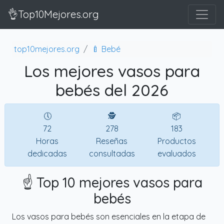
👌Top10Mejores.org
top10mejores.org
🍼 Bebé
Los mejores vasos para
bebés del 2026
🕔
🕵
📦
72
278
183
Horas
Reseñas
Productos
dedicadas
consultadas
evaluados
☝️ Top 10 mejores vasos para
bebés
Los vasos para bebés son esenciales en la etapa de