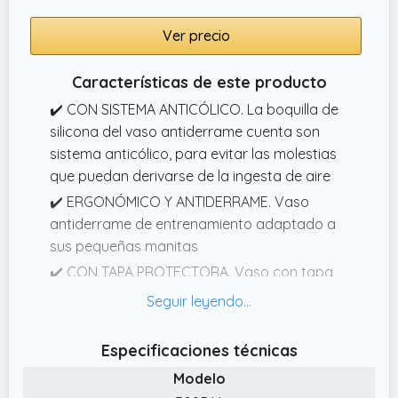
Ver precio
Características de este producto
✔️ CON SISTEMA ANTICÓLICO. La boquilla de
silicona del vaso antiderrame cuenta son
sistema anticólico, para evitar las molestias
que puedan derivarse de la ingesta de aire
✔️ ERGONÓMICO Y ANTIDERRAME. Vaso
antiderrame de entrenamiento adaptado a
sus pequeñas manitas
✔️ CON TAPA PROTECTORA. Vaso con tapa
protectora para mayor higiene y seguridad
en el transporte
✔️ CON ASITAS COMPATIBLES. Biberón con
Especificaciones técnicas
asas que pueden quitarse y colocarse en
Modelo
cualquier otro biberón de Suavinex.