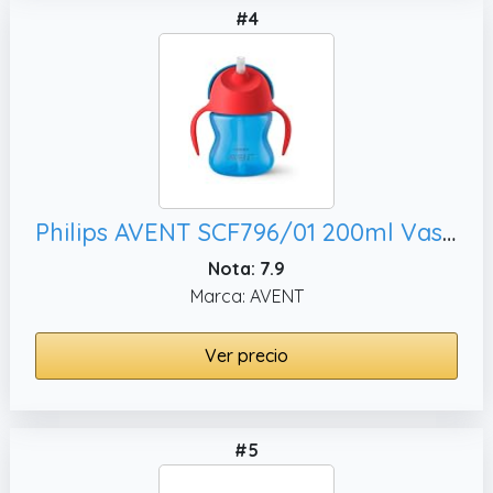
#4
Philips AVENT SCF796/01 200ml Vaso para bebés sippy cups - Sippy Cups (Vaso para bebés, 1 pieza(s))
Nota: 7.9
Marca: AVENT
Ver precio
#5