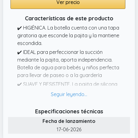
Ver precio
Características de este producto
✔️ HIGIÉNICA. La botella cuenta con una tapa
giratoria que esconde la pajita y la mantiene
escondida.
✔️ IDEAL para perfeccionar la succión
mediante la pajita, aporta independencia.
Botella de agua para bebés y niños perfecta
para llevar de paseo o a la guardería
✔️ SUAVE Y RESISTENTE. La pajita de silicona
es suave pero muy resistente, protege sus
dientes y es resistente a mordidas
✔️ ANTIDERRAME. Vaso con pajita con
Especificaciones técnicas
sistema antigoteo
Fecha de lanzamiento
✔️ ERGONÓMICO. Vaso de entrenamiento
17-06-2026
adaptado a las manos de los bebés y niños,