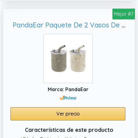
fácil de usar
Mejor #7
PandaEar Paquete De 2 Vasos De Acero Inoxidable Para Niños Con Tapas Y Fundas De Silicona | 260 ml Vasos Antiderrames Con Tope Para Pajilla Y Pajillas Suaves Para La Dentición De Bebés (Beige Y Caqui)
Marca: PandaEar
Ver precio
Características de este producto