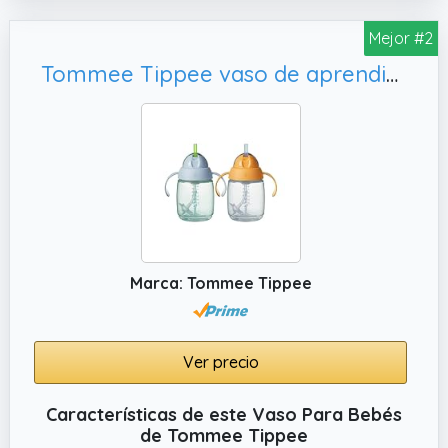
✔️ A partir de 6 meses +
Mejor #2
✔️ Apto para la bandeja superior del
Tommee Tippee vaso de aprendizaje con pajita, pack de 2
lavavajillas.
✔️ PRIMER VASO CON ASAS: Estos vasos con
diseño antiderrame incorporan unas asas
fáciles de agarrar y un borde abierto
recomendado por dentistas, por lo que son
óptimos como vaso de aprendizaje
✔️ FÁCILES DE LIMPIAR: Las tazas y vasos de
Munchkin con válvula extraíble y borde 360º
son fáciles de limpiar, aptos para lavavajillas,
Marca: Tommee Tippee
rejilla superior y un regalo adecuado para
niños y niñas
Ver precio
Características de este Vaso Para Bebés
de Tommee Tippee