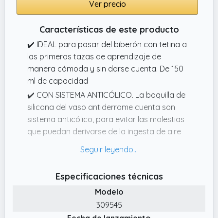
Ver precio
Características de este producto
✔️ IDEAL para pasar del biberón con tetina a
las primeras tazas de aprendizaje de
manera cómoda y sin darse cuenta. De 150
ml de capacidad
✔️ CON SISTEMA ANTICÓLICO. La boquilla de
silicona del vaso antiderrame cuenta son
sistema anticólico, para evitar las molestias
que puedan derivarse de la ingesta de aire
✔️ ERGONÓMICO Y ANTIDERRAME. Vaso
antiderrame de entrenamiento adaptado a
sus pequeñas manitas
Especificaciones técnicas
✔️ CON ASITAS COMPATIBLES. Biberón con
Modelo
asas que pueden quitarse y colocarse en
309545
cualquier otro biberón de Suavinex.
Fecha de lanzamiento