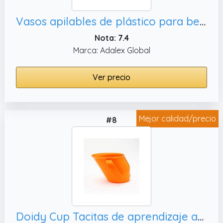
Vasos apilables de plástico para bebés, juego de 6 (tazas juguetonas A)
Nota: 7.4
Marca: Adalex Global
Ver precio
Mejor calidad/precio
#8
Doidy Cup Tacitas de aprendizaje abiertas para nenes y bebés – Diseño oblicuo único - Vaso para bebé de dos asas – Taza genial para el destete para leche, agua y zumos Uso desde 3-6 meses hasta niños (Naranja)