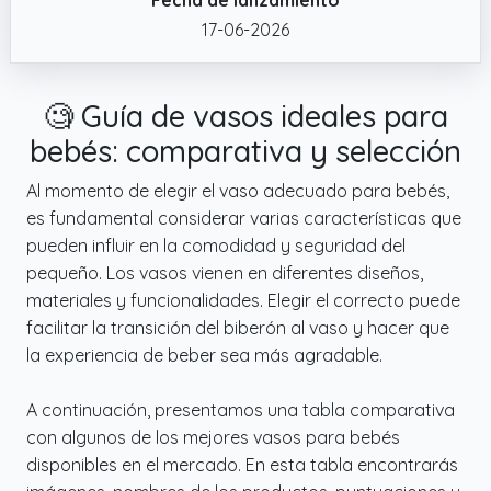
✔️ CON TAPA PROTECTORA. Vaso con tapa
17-06-2026
protectora para mayor higiene y seguridad
en el transporte
🧐 Guía de vasos ideales para
bebés: comparativa y selección
Al momento de elegir el vaso adecuado para bebés,
es fundamental considerar varias características que
pueden influir en la comodidad y seguridad del
pequeño. Los vasos vienen en diferentes diseños,
materiales y funcionalidades. Elegir el correcto puede
facilitar la transición del biberón al vaso y hacer que
la experiencia de beber sea más agradable.
A continuación, presentamos una tabla comparativa
con algunos de los mejores vasos para bebés
disponibles en el mercado. En esta tabla encontrarás