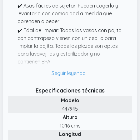
✔️ Asas fáciles de sujetar: Pueden cogerlo y
levantarlo con comodidad a medida que
aprenden a beber
✔️ Fácil de limpiar: Todos los vasos con pajita
con contrapeso vienen con un cepillo para
limpiar la pajita. Todas las piezas son aptas
para lavavajillas y esterilizador y no
contienen BPA
✔️ Pajita de silicona suave con contrapeso:
Les permite beber desde cualquier ángulo
cuando empiezan a usar pajitas, para bebés
Especificaciones técnicas
a partir de 6 meses
Modelo
✔️ Indicadores de medida: Transparentes
447945
para ver cuánto han bebido
Altura
✔️ Antigoteo: La válvula inteligente de dos
10.16 cms
piezas evita los derrames (aunque se agite o
Longitud
se ponga boca abajo)