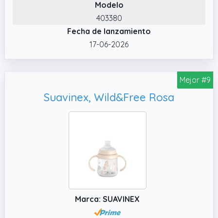
Modelo
✔️ HIGIÉNICA. La botella cuenta con una tapa
403380
giratoria que esconde la pajita y la mantiene
Fecha de lanzamiento
escondida.
17-06-2026
Mejor #9
Suavinex, Wild&Free Rosa
Marca: SUAVINEX