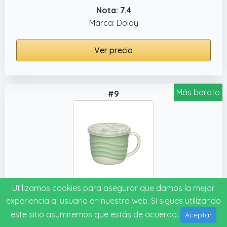
Nota: 7.4
Marca: Doidy
Ver precio
Más barato
#9
Utilizamos cookies para asegurar que damos la mejor
nip – Caja de aperitivos 2 en 1 | Vaso para aperitivos irrompible con tapa para bebés a partir de 9 meses de más del 90% de materias primas renovables. Vaso ergonómico y caja de aperitivos en uno |
experiencia al usuario en nuestra web. Si sigues utilizando
Nota: 7.2
este sitio asumiremos que estás de acuerdo.
Aceptar
Marca: Nip