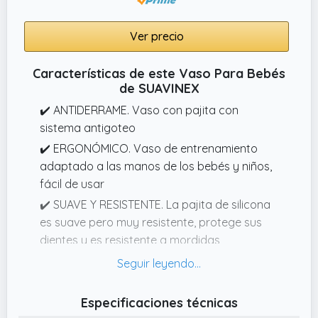
Ver precio
Características de este Vaso Para Bebés
de SUAVINEX
✔️ ANTIDERRAME. Vaso con pajita con
sistema antigoteo
✔️ ERGONÓMICO. Vaso de entrenamiento
adaptado a las manos de los bebés y niños,
fácil de usar
✔️ SUAVE Y RESISTENTE. La pajita de silicona
es suave pero muy resistente, protege sus
dientes y es resistente a mordidas
✔️ IDEAL para perfeccionar la succión
mediante la pajita, aporta independencia.
Botella de agua para bebés y niños perfecta
Especificaciones técnicas
para llevar de paseo o a la guardería