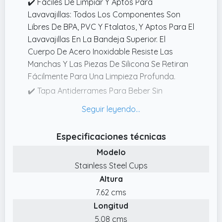
✔️ Fáciles De Limpiar Y Aptos Para
Lavavajillas: Todos Los Componentes Son
Libres De BPA, PVC Y Ftalatos, Y Aptos Para El
Lavavajillas En La Bandeja Superior. El
Cuerpo De Acero Inoxidable Resiste Las
Manchas Y Las Piezas De Silicona Se Retiran
Fácilmente Para Una Limpieza Profunda.
✔️ Tapa Antiderrames Para Beber Sin
Desorden: Equipados Con Una Tapa Segura
Antigoteo Y Orificio Para Pajilla, Estos Vasos
Son Ideales Para Uso En Casa O De Viaje,
Especificaciones técnicas
Ayudando A Mantener Las Bebidas Dentro Y
Modelo
Evitar Derrames.
Stainless Steel Cups
✔️ Interior De Acero Inoxidable Seguro Y
Altura
Duradero: Fabricados Con Acero Inoxidable
18/8 De Alta Calidad, Nuestros Vasos Para
7.62 cms
Niños Son Resistentes A La Oxidación, Sin
Longitud
Olores Y Mantienen Las Bebidas
5.08 cms