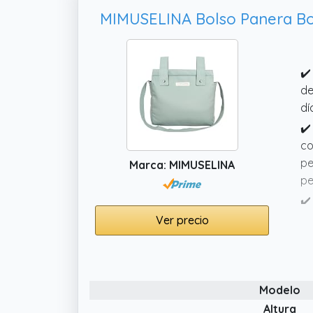
✔️
de
dí
✔️
co
pe
Marca: MIMUSELINA
pe
✔️
pr
Ver precio
li
✔️
ca
Modelo
pa
Altura
✔️