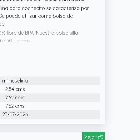
ina para cochecito se caracteriza por
 Se puede utilizar como bolsa de
bé.
 libre de BPA. Nuestro bolso silla
a a 30 grados.
elina cuenta con una cremallera y una
sión, lo que la convierte en la bolsa
demás, la cinta larga en espiga te
.
mimuselina
 estilo y funcionalidad. Con
2.54 cms
to, puedes organizar fácilmente los
7.62 cms
.
7.62 cms
23-07-2026
Mejor #3