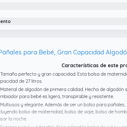
 diseño elegante y versátil, perfecto para cualquier ocasión.
ñales o bolso de mano para colgar en el cochecito de tu be
iento
Características de este p
 Tamaño perfecto y gran capacidad. Esta bolsa de maternida
pacidad de 27 litros.
 Material de algodón de primera calidad. Hecha de algodón s
mbiador para bebé es ligera, transpirable y resistente.
 Multiusos y elegante. Además de ser un bolso para pañales,
cluyendo bolso de maternidad, bolso de viaje, bolso de ho
sar la noche.