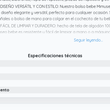
 DISEÑO VERSÁTIL Y CON ESTILO: Nuestro bolso bebe Mimusel
 diseño elegante y versátil, perfecto para cualquier ocasión.
ñales o bolso de mano para colgar en el cochecito de tu be
 FÁCIL DE LIMPIAR Y DURADERO: hecho de tela de algodón 100%
seo bebe es resistente y fácil de limpiar a mano o a máquin
 CREMALLERA Y MÚLTIPLES ASAS: La bolsa carrito bebe Mimus
rrea que se puede colgar con el asa doble con botones de pre
rfecta para transportar tus pertenencias de forma segura. A
Especificaciones técnicas
rmite llevarla sobre el hombro mientras caminas con tu bebé
 ELEGANTE Y FUNCTIONAL: Nuestro bolso carrito bebe combina
mpartimentos separados y un gran espacio de almacenamien
cesorios del bebé en la bolsa carro bebe durante tus paseos
iento