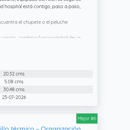
ad hospital está contigo, paso a paso,
uentra el chupete o el peluche
 carrito, combina funcionalidad de un
 para carrito de bebé haciendo que
quí. Con un estilo moderno y
20.32 cms
5.08 cms
30.48 cms
23-07-2026
Mejor #6
Bolso Carro Bebe multifunción Impermeable con Gran Capacidad y bolsillo térmico – Organización Práctica para Paseos Diarios – Ideal padres activos – Múltiples Compartimentos y Cierre Magnético