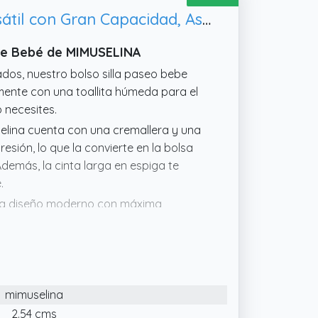
MIMUSELINA Bolso Panera Bolso Carro Bebe Impermeable - Diseño Versátil con Gran Capacidad, Asas Múltiples y Cremallera Segura - Duradera y Fácil de Limpiar - Exterior de Polipiel (Green)
 De Bebé de MIMUSELINA
dos, nuestro bolso silla paseo bebe
lmente con una toallita húmeda para el
 necesites.
elina cuenta con una cremallera y una
sión, lo que la convierte en la bolsa
demás, la cinta larga en espiga te
.
na diseño moderno con máxima
es ideal para cualquier clima y fácil de
mpartimentos, nuestro bolso panera
ue tu bebé necesita en una bolsa:
mimuselina
ros accesorios esenciales para bebés.
2.54 cms
ina para cochecito se caracteriza por