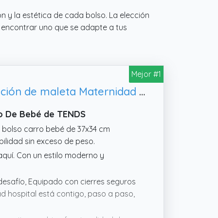
 y la estética de cada bolso. La elección
e encontrar uno que se adapte a tus
Mejor #1
TENDS Bolso Carro Bebe espacioso - Bolsa panera Carrito Bebé con Función de maleta Maternidad - Organizador Carrito de Bebe como Bolso Bebé Multiusos y Espacioso
ro De Bebé de TENDS
o bolso carro bebé de 37x34 cm
lidad sin exceso de peso.
quí. Con un estilo moderno y
desafío, Equipado con cierres seguros
ad hospital está contigo, paso a paso,