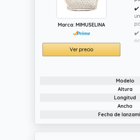
✔️
un
pa
Marca: MIMUSELINA
✔️
pa
Ver precio
✔️
co
pe
pe
Modelo
✔️
Altura
co
Longitud
ac
Ancho
Fecha de lanzam