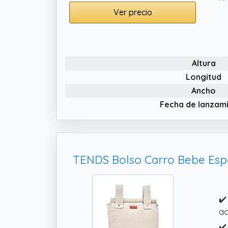
✔️
Ver precio
es
un
✔️
ma
Altura
Longitud
Ancho
Fecha de lanzam
✔️
ac
✔️