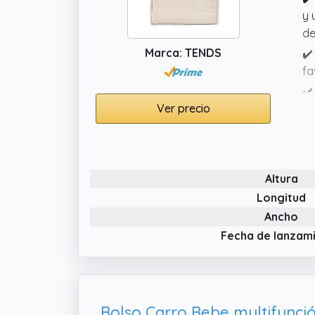
y 
de
Marca: TENDS
✔️
fa
✔️
Ver precio
bo
ca
✔️
so
Altura
Longitud
Ancho
Fecha de lanzam