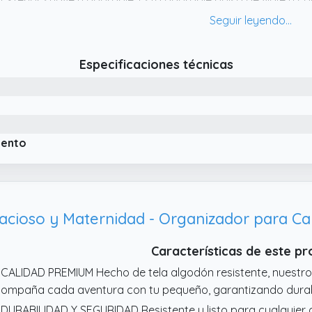
 Exterior suave y adorable. Esta adorable bolsa de viaje y
tampado de ositos y está hecha de un suave y cómodo teji
 aspecto elegante y confortable.
 Diseño práctico y ajustable. Con una correa de hombro des
Especificaciones técnicas
ternidad se puede usar como bolso de hombro o cruzado.
iento
Características de este p
 CALIDAD PREMIUM Hecho de tela algodón resistente, nuestr
ompaña cada aventura con tu pequeño, garantizando durabi
 DURABILIDAD Y SEGURIDAD Resistente y listo para cualquier 