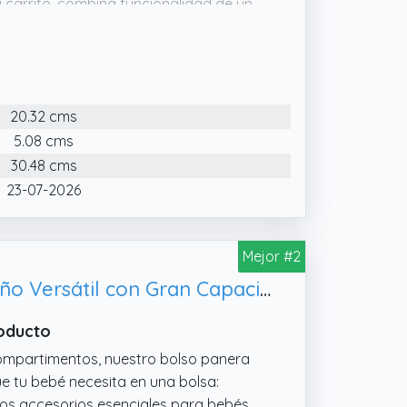
 carrito, combina funcionalidad de un
 para carrito de bebé haciendo que
uentra el chupete o el peluche
20.32 cms
5.08 cms
30.48 cms
23-07-2026
Mejor #2
MIMUSELINA Bolso Panera Bolso Carro Bebe Elegante y Funcional - Diseño Versátil con Gran Capacidad, Asas Múltiples y Cremallera Segura - Duradera y Fácil de Limpiar - 100% Algodón (Ecru)
roducto
mpartimentos, nuestro bolso panera
ue tu bebé necesita en una bolsa:
ros accesorios esenciales para bebés.