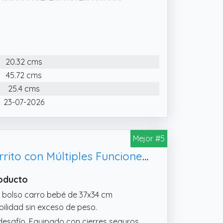
 cambiador presenta un encantador
do de algodón acolchado, que ofrece
montable y ajustable, este bolso de
20.32 cms
45.72 cms
25.4 cms
23-07-2026
Mejor #5
TENDS Bolso Carro Bebe Espacioso y Maternidad - Organizador para Carrito con Múltiples Funciones - Bolsa Hospital Multiusos
roducto
o bolso carro bebé de 37x34 cm
lidad sin exceso de peso.
desafío, Equipado con cierres seguros