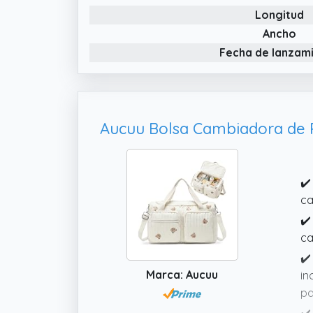
Longitud
un
pa
Ancho
Fecha de lanzam
✔️
ca
✔️
ca
✔️
Marca: Aucuu
in
pa