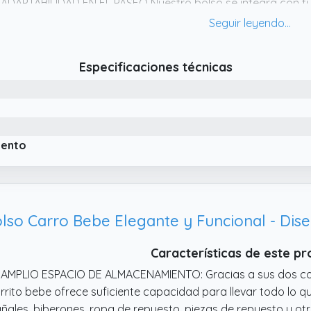
 ADAPTABILIDAD EN EL PASEO Nuestro bolso se integra con tu
lso de maternidad y hospital con la practicidad de un bolso
da salida sea una aventura cómoda y agradable.
 ORGANIZACIÓN INTERNA Amplio compartimento principal. Enc
Especificaciones técnicas
vorito sin buscar.
iento
Características de este p
 AMPLIO ESPACIO DE ALMACENAMIENTO: Gracias a sus dos co
rrito bebe ofrece suficiente capacidad para llevar todo lo q
ñales, biberones, ropa de repuesto, piezas de repuesto y ot