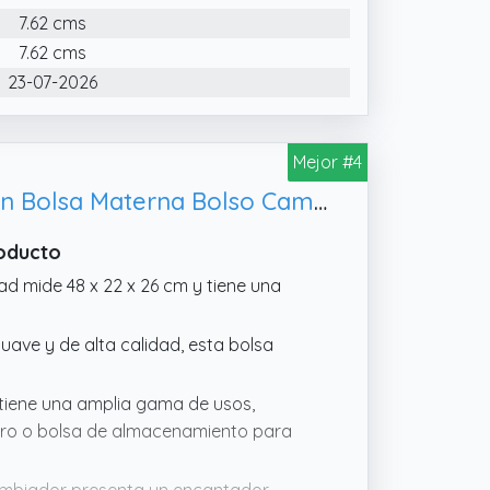
7.62 cms
 Se puede utilizar como bolsa de
bé.
7.62 cms
23-07-2026
Mejor #4
Aucuu Bolsa Cambiadora de Pañales para Bebé, Gran Capacidad Algodón Bolsa Materna Bolso Cambiador Ligera Bolsa de Viaje
roducto
d mide 48 x 22 x 26 cm y tiene una
uave y de alta calidad, esta bolsa
 tiene una amplia gama de usos,
mbro o bolsa de almacenamiento para