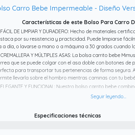
Características de este Bolso Para Carro
 FÁCIL DE LIMPIAR Y DURADERO: Hecho de materiales certifica
staca por su resistencia y practicidad. Puede limpiarse fáci
a a día, o lavarse a mano o a máquina a 30 grados cuando lo
 CREMALLERA Y MÚLTIPLES ASAS: La bolsa carrito bebe Mimus
rrea que se puede colgar con el asa doble con botones de pre
rfecta para transportar tus pertenencias de forma segura. A
rmite llevarla sobre el hombro mientras caminas con tu bebé
 ELEGANTE Y FUNCIONAL: Nuestro bolso carrito bebe combi
acticidad. Fabricado con un exterior de polipiel impermeable, 
mpiar.
 AMPLIO ESPACIO DE ALMACENAMIENTO: Gracias a sus dos co
Especificaciones técnicas
rrito bebe ofrece suficiente capacidad para llevar todo lo q
ñales, biberones, ropa de repuesto, piezas de repuesto y ot
 DISEÑO VERSÁTIL Y CON ESTILO: Nuestro bolso bebe Mimusel