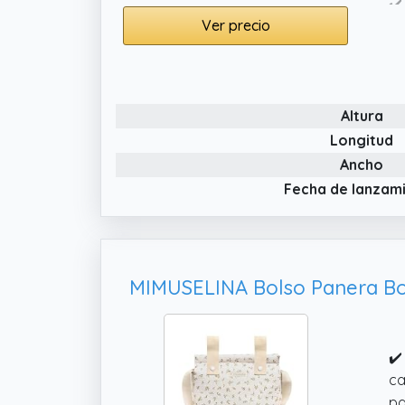
✔️
Ver precio
bo
ca
✔️
fa
Altura
Longitud
Ancho
Fecha de lanzam
✔️
ca
pa