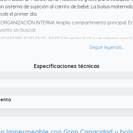
un sistema de sujeción al carrito de bebé. La bolsa maternid
sde el primer día.
 ORGANIZACIÓN INTERNA Amplio compartimento principal. Enc
vorito sin buscar.
 ADAPTABILIDAD EN EL PASEO Nuestro bolso se integra con tu
lso de maternidad y hospital con la practicidad de un bolso
da salida sea una aventura cómoda y agradable.
 ESPACIOSO Y ELEGANTE Todo lo que tu bebé necesita cabe a
Especificaciones técnicas
fisticado.
iento