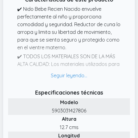
✔️ Nido Bebe Recien Nacido envuelve
perfectamente al niño y proporciona
comodidad y seguridad. Reductor de cuna lo
arropa y limita su libertad de movimiento,
para que se sienta seguro y protegido como
en el vientre materno.
✔️ TODOS LOS MATERIALES SON DE LA MÁS
ALTA CALIDAD: Los materiales utilizados para
fabricar el Nido Bebe Recien Nacido cuentan
con la certificación OekoTex 100, lo que
significa que puede usarse en contacto con
Especificaciones técnicas
la piel sensible del niño. Reductor Cuna Bebe
Modelo
nido está cosido a mano en Polonia, lo que lo
distingue claramente de los productos
5903031427806
importados de bajo coste.
Altura
✔️ Los lados del Nido Bebe Recien Nacido
12.7 cms
están rellenos con bolas de silicona
Longitud