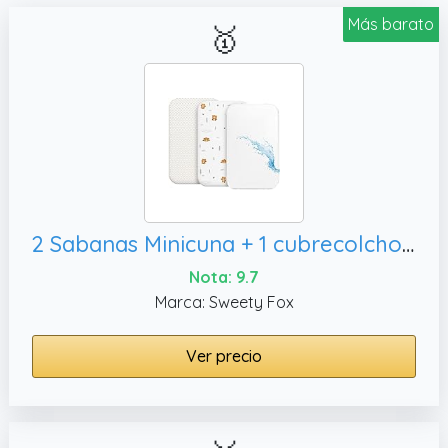
Más barato
🥇
2 Sabanas Minicuna + 1 cubrecolchon para minicunas para Bebes Impermeable elástico - Lote de 3 Ropa de Cuna - Talla 50x83cm - Compatible con cunas, colchon - Niño y Niña - Diseño Ositos
Nota: 9.7
Marca: Sweety Fox
Ver precio