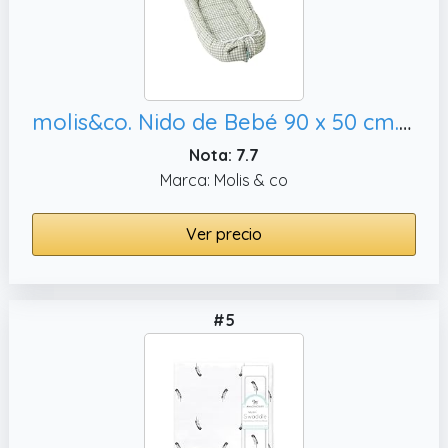
molis&co. Nido de Bebé 90 x 50 cm. Reductor de Cuna o Nido de Colecho para Bebe. Algodón. Cuna Portátil o de Viaje para recién Nacido. Mint Tea. Oeko-Tex 100.
Nota: 7.7
Marca: Molis & co
Ver precio
#5