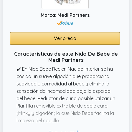
suavidad y comodidad al bebé y elimina la
sensación de incomodidad bajo la espalda
Marca: Medi Partners
del bebé. Reductor de cuna posible utilizar un
Plantilla removible extraíble de doble cara
(Minky y algodón),lo que Nido Bebe facilita la
limpieza del capullo.
Ver precio
Características de este Nido De Bebe de
Medi Partners
✔️ En Nido Bebe Recien Nacido interior se ha
cosido un suave algodón que proporciona
suavidad y comodidad al bebé y elimina la
sensación de incomodidad bajo la espalda
del bebé. Reductor de cuna posible utilizar un
Plantilla removible extraíble de doble cara
(Minky y algodón),lo que Nido Bebe facilita la
limpieza del capullo.
✔️ Nido Bebe Recien Nacido envuelve