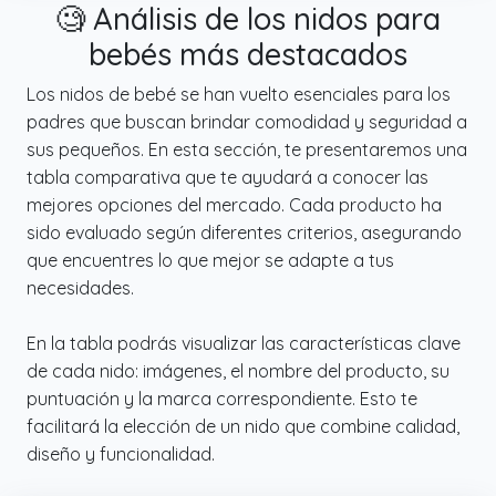
de transportar para llevarlo a cualquier lugar
🧐 Análisis de los nidos para
y usarlo de vacaciones, en viajes, en una
bebés más destacados
visita a los abuelos, etc. Reductor Cuna Bebe
fácil mantener el capullo limpio y protegerlo
Los nidos de bebé se han vuelto esenciales para los
de daños.
padres que buscan brindar comodidad y seguridad a
✔️ TODOS LOS MATERIALES SON DE LA MÁS
sus pequeños. En esta sección, te presentaremos una
ALTA CALIDAD: Los materiales utilizados para
tabla comparativa que te ayudará a conocer las
fabricar el Nido Bebe Recien Nacido cuentan
mejores opciones del mercado. Cada producto ha
con la certificación OekoTex 100, lo que
sido evaluado según diferentes criterios, asegurando
significa que puede usarse en contacto con
que encuentres lo que mejor se adapte a tus
la piel sensible del niño. Reductor Cuna Bebe
necesidades.
nido está cosido a mano en Polonia, lo que lo
distingue claramente de los productos
En la tabla podrás visualizar las características clave
importados de bajo coste.
de cada nido: imágenes, el nombre del producto, su
puntuación y la marca correspondiente. Esto te
facilitará la elección de un nido que combine calidad,
diseño y funcionalidad.