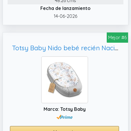
48.26 cms
de uso versátil y puede servir como lugar de
Fecha de lanzamiento
descanso, área de relajación o cambiador.
14-06-2026
Un nido acogedor para bebé que se adapta
perfectamente a sus necesidades diarias.
Mejor #6
✔️ COMPAÑERO DIARIO El nido para bebé es
el acompañante perfecto para el día a día
Totsy Baby Nido bebé recién Nacido 90x50 cm - Reductor Cuna Cuco de colecho Minky Winter cálido Capullo Ideal para moisés, góndola y Viaje búho Gris
con su niño. El nido para bebé ofrece
seguridad y comodidad, ya sea en casa o de
viaje en el nido para bebé.
✔️ COMODIDAD Y SEGURIDAD El nido para
bebés ofrece la máxima comodidad y
seguridad para los recién nacidos. Ha sido
diseñado para brindar a su hijo una
sensación de protección, similar a la del
Marca: Totsy Baby
vientre materno.