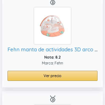
🥈
Fehn manta de actividades 3D arco de juegos cisne - Manta de juego para bebés con 5 juguetes extraíbles para agarrar - para bebés y niños a partir de 0 meses - como regalo por el nacimiento
Nota: 8.2
Marca: Fehn
Ver precio
🥉