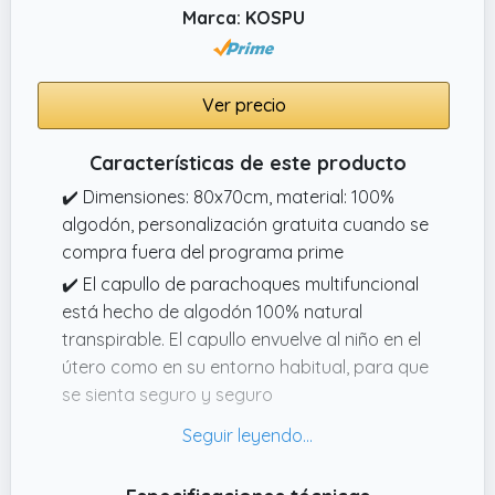
Marca: KOSPU
Ver precio
Características de este producto
✔️ Dimensiones: 80x70cm, material: 100%
algodón, personalización gratuita cuando se
compra fuera del programa prime
✔️ El capullo de parachoques multifuncional
está hecho de algodón 100% natural
transpirable. El capullo envuelve al niño en el
útero como en su entorno habitual, para que
se sienta seguro y seguro
✔️ El capullo se puede ajustar de muchas
maneras. Los laterales se pueden ajustar
con un cordón minky de algodón y felpa