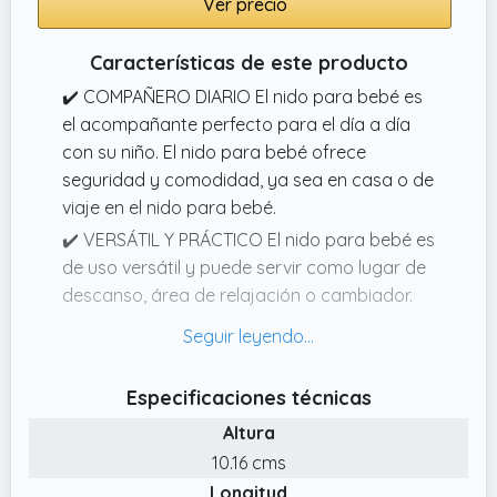
Ver precio
Características de este producto
✔️ COMPAÑERO DIARIO El nido para bebé es
el acompañante perfecto para el día a día
con su niño. El nido para bebé ofrece
seguridad y comodidad, ya sea en casa o de
viaje en el nido para bebé.
✔️ VERSÁTIL Y PRÁCTICO El nido para bebé es
de uso versátil y puede servir como lugar de
descanso, área de relajación o cambiador.
Un nido acogedor para bebé que se adapta
perfectamente a sus necesidades diarias.
✔️ AJUSTE INDIVIDUAL Nuestro nido para
Especificaciones técnicas
bebé se puede ajustar en ancho con la
Altura
cuerda de algodón. Con una longitud de 70
10.16 cms
cm, se puede aflojar la cuerda para crear
Longitud
más espacio y extender el capullo hasta 90