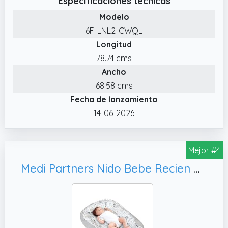
Especificaciones técnicas
✔️ Es de doble cara para cambiar la
Modelo
disposición de los colores
6F-LNL2-CWQL
✔️ Seguro para niños: la tela y el relleno
Longitud
cuentan con la certificación oekotex
78.74 cms
standard 100
Ancho
68.58 cms
Fecha de lanzamiento
14-06-2026
Mejor #4
Medi Partners Nido Bebe Recien Nacido Reductor de Cuna - 100x60x15 Portátil o de Viaje de Colecho anticolicos Bilateral Bebés 100% Algodón Gofre (Glade con Gris Gofre)