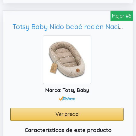
de transportar para llevarlo a cualquier lugar
y usarlo de vacaciones, en viajes, en una
Mejor #5
visita a los abuelos, etc. Reductor Cuna Bebe
Totsy Baby Nido bebé recién Nacido 90x50 cm - Reductor Cuna Cuco de colecho Minky Winter cálido Capullo Ideal para moisés, góndola y Viaje Beige con Estrellas Blancas
fácil mantener el capullo limpio y protegerlo
de daños.
✔️ TODOS LOS MATERIALES SON DE LA MÁS
ALTA CALIDAD: Los materiales utilizados para
fabricar el Nido Bebe Recien Nacido cuentan
con la certificación OekoTex 100, lo que
significa que puede usarse en contacto con
la piel sensible del niño. Reductor Cuna Bebe
Marca: Totsy Baby
nido está cosido a mano en Polonia, lo que lo
distingue claramente de los productos
importados de bajo coste.
Ver precio
Características de este producto