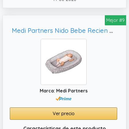
adecuados tanto para niñas como para
niños. Es apto para niños y a la vez moderno.
Mejor #9
✔️ HECHO A MANO CON AMOR el capullo
hecho a mano es ideal como regalo para
Medi Partners Nido Bebe Recien Nacido Reductor de Cuna - 100x60x15 Portátil o de Viaje de Colecho anticolicos Bilateral Bebés 100% Algodón Minky (Estrellas Blancas sobre Gris con Gris Minky)
baby shower, cumpleaños. Visualmente, los
nidos se adaptan a cualquier habitación
infantil y decoran cada cuna como adorno.
Marca: Medi Partners
Ver precio
Características de este producto