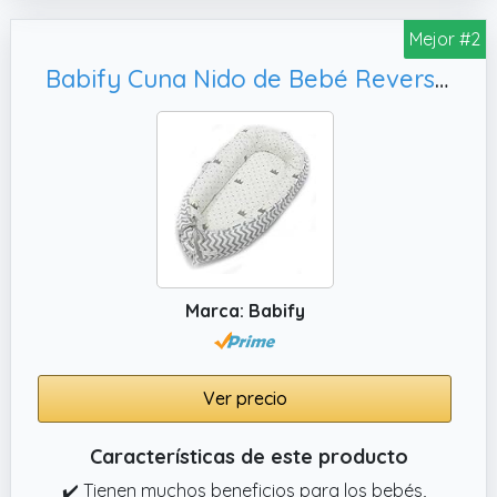
✔️ El uso de cordones para ajustar el tamaño
Mejor #2
100x60x15cm del Reductor Cuna Bebe
Babify Cuna Nido de Bebé Reversible, Blanco y Gris
permite un ajuste perfecto de la superficie de
descanso tirando o aflojando. Nido Bebe
Recien Nacido crece el capullo con el niño y
se puede utilizar hasta los 7 – 9 meses
✔️ El interior Nido Bebe Recien Nacido para
recién nacidos está forrado con algodón
suave, que ofrece suavidad y comodidad al
bebé, eliminando cualquier molestia de
Marca: Babify
espalda. Reductor Cuna Bebe está
rematado con un algodón con estructura de
gofre excepcionalmente agradable.
Ver precio
Características de este producto
✔️ Tienen muchos beneficios para los bebés,