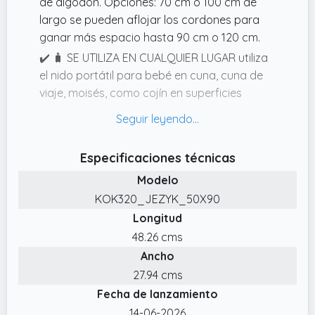
de algodón. Opciones: 70 cm o 100 cm de
clientes, por eso hemos mejorado nuestro
largo se pueden aflojar los cordones para
nido para bebé, añadiendo más relleno para
ganar más espacio hasta 90 cm o 120 cm.
ofrecer una sensación aún más acogedora.
✔️ 🧳 SE UTILIZA EN CUALQUIER LUGAR utiliza
Gracias al cordón ajustable que rodea el
el nido portátil para bebé en cuna, cuna de
perímetro, el tamaño de la superficie de
viaje, moisés, como cojín en superficies
descanso puede personalizarse entre 70 cm
planas, como cama de viaje, cochecito
y 85 cm, adaptándose perfectamente a las
reducción o cambiador.
necesidades de tu bebé.
✔️ 🧸 BORDE GRUESO Gracias a los bordes
Especificaciones técnicas
gruesos, tu hijo se sentirá como en un
Modelo
verdadero nido. El algodón transpirable
KOK320_JEZYK_50X90
ofrece comodidad.
Longitud
✔️ PRÁCTICO PARA EL DÍA A DÍA los bordes
48.26 cms
estables y robustos del nido acogedor crean
Ancho
una sensación de seguridad, su niño está en
el nido para bebé cálido y cómodo.
27.94 cms
Fecha de lanzamiento
✔️ COLORES NEUTROS El nido para bebé
está diseñado en colores y motivos neutros,
14-06-2026