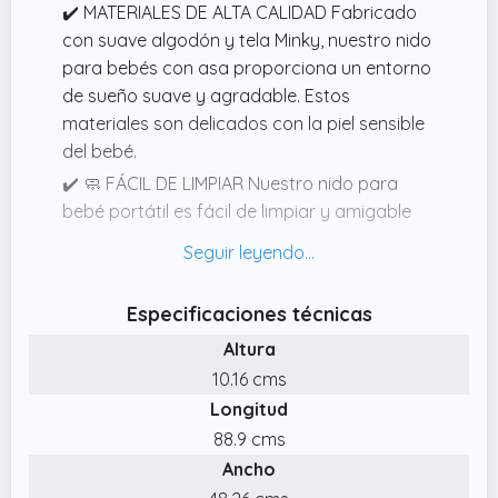
✔️ MATERIALES DE ALTA CALIDAD Fabricado
con suave algodón y tela Minky, nuestro nido
para bebés con asa proporciona un entorno
de sueño suave y agradable. Estos
materiales son delicados con la piel sensible
del bebé.
✔️ 🧼 FÁCIL DE LIMPIAR Nuestro nido para
bebé portátil es fácil de limpiar y amigable
con la piel. El nido cuna está diseñado para
resistir los desafíos diarios de la vida
cotidiana con un bebé.
Especificaciones técnicas
✔️ AJUSTE INDIVIDUAL Nuestro nido para
Altura
bebé se puede ajustar en ancho con la
10.16 cms
cuerda de algodón. Con una longitud de 70
Longitud
cm, se puede aflojar la cuerda para crear
más espacio y extender el capullo hasta 90
88.9 cms
cm.
Ancho
✔️ VERSÁTIL Y PRÁCTICO El nido para bebé es