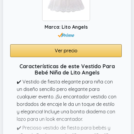
que complementa diversos estilos de
decoración. El cárdigan está disponible en
patrones de volantes o gofres para facilitar
Marca: Lito Angels
su colocación y extracción.
✔️ Tejido cómodo: Este vestido de dos piezas
para bebé niña está confeccionado con una
Ver precio
combinación de 93 % algodón y 7 %
elastano. El algodón es transpirable y
Características de este Vestido Para
agradable para la piel, mientras que el
Bebé Niña de Lito Angels
elastano le aporta elasticidad, garantizando
✔️ Vestido de fiesta elegante para niña con
comodidad durante todo el día.
un diseño sencillo pero elegante para
cualquier evento. ¡Su encantador vestido con
bordados de encaje le da un toque de estilo
y elegancia! Incluye una bonita diadema con
lazo para un look encantador.
✔️ Precioso vestido de fiesta para bebés y