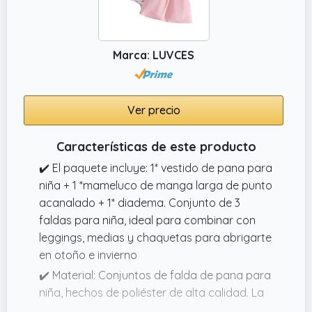
✔️ Estilo ajustado con cremallera oculta en la
espalda para ponérselo fácilmente.
Fabricado en poliéster y viscosa.
Marca: LUVCES
Ver precio
Características de este producto
✔️ El paquete incluye: 1* vestido de pana para
niña + 1 *mameluco de manga larga de punto
acanalado + 1* diadema. Conjunto de 3
faldas para niña, ideal para combinar con
leggings, medias y chaquetas para abrigarte
en otoño e invierno
✔️ Material: Conjuntos de falda de pana para
niña, hechos de poliéster de alta calidad. La
tela es suave, cómoda, moderna y cálida, lo