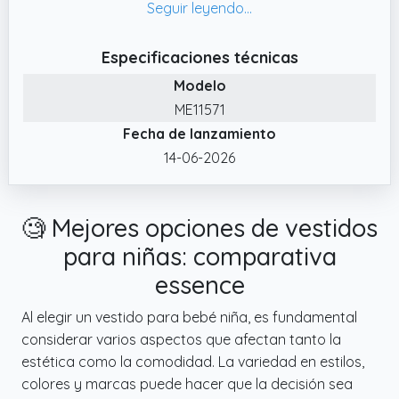
que garantiza comodidad durante todo el
día
Especificaciones técnicas
✔️ Diseño: Bonitos conjuntos de
Modelo
otoñoinvierno para niñas, conjunto de falda
ME11571
con tirantes, pelele de punto acanalado de
Fecha de lanzamiento
manga larga con cuello redondo, bonito
estampado de amor y lunares, combinado
14-06-2026
con una falda de pana con tirantes y diseño
de botones
🧐 Mejores opciones de vestidos
✔️ Ocasiones: Uso diario, otoño e invierno,
sesiones de fotos, regalo de primer
para niñas: comparativa
cumpleaños, regalo de Acción de Gracias,
essence
Halloween, San Valentín, baby shower,
Navidad
Al elegir un vestido para bebé niña, es fundamental
considerar varios aspectos que afectan tanto la
✔️ Edad aplicable: Ropa para bebé niña de 0
estética como la comodidad. La variedad en estilos,
a 3 meses, conjunto de vestido 3 a 6 meses,
colores y marcas puede hacer que la decisión sea
conjunto invierno niña 6 a 12 meses, faldas