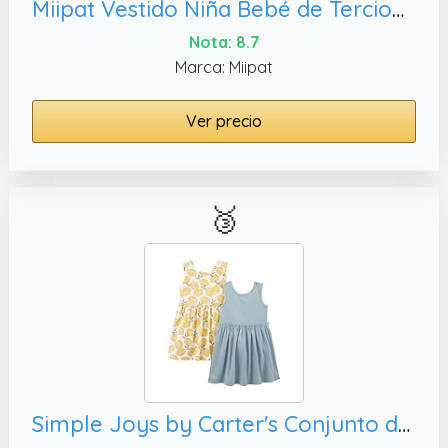
Miipat Vestido Niña Bebé de Terciopelo Lentejuelas Manga Corta Vestidos Niñas Pequeñas Elegantes Invierno Otoño Ropa Princesa para Fiestas Cumpleaños y Bodas(Rosa 110 3-4 Años
Nota: 8.7
Marca: Miipat
Ver precio
🥉
Simple Joys by Carter's Conjunto de vestidos sin mangas y de manga corta para jugar Bebé Niña, 18 meses