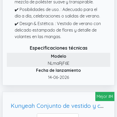
mezcla de poliéster suave y transpirable.
✔️ Posibilidades de uso. : Adecuado para el
día a día, celebraciones o salidas de verano.
✔️ Design & Estética. : Vestido de verano con
delicado estampado de flores y detalle de
volantes en las mangas.
Especificaciones técnicas
Modelo
NLmaRjF6E
Fecha de lanzamiento
14-06-2026
Mejor #4
Kunyeah Conjunto de vestido y cárdigan para bebé niña Abrigo de encogimiento de hombros con volantes para bebés Falda con estampado de mariposas Atuendo de manga larga para niños pequeños