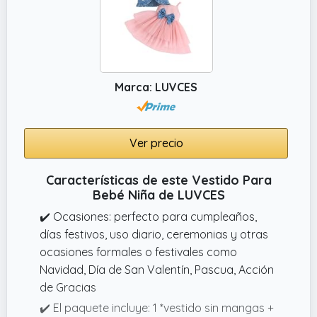
✔️ Tallas: Vestido casual y moderno para
niña, vestido de playa de princesa. Disponible
en ropa para recién nacidas de 3 a 6 meses,
conjuntos de verano para bebé niña de 6 a 9
meses, vestidos boho rosa bebe 9 a 12
Marca: LUVCES
meses y lindos vestidos de verano para 12 a
18 meses.
Ver precio
Características de este Vestido Para
Bebé Niña de LUVCES
✔️ Ocasiones: perfecto para cumpleaños,
días festivos, uso diario, ceremonias y otras
ocasiones formales o festivales como
Navidad, Día de San Valentín, Pascua, Acción
de Gracias
✔️ El paquete incluye: 1 *vestido sin mangas +