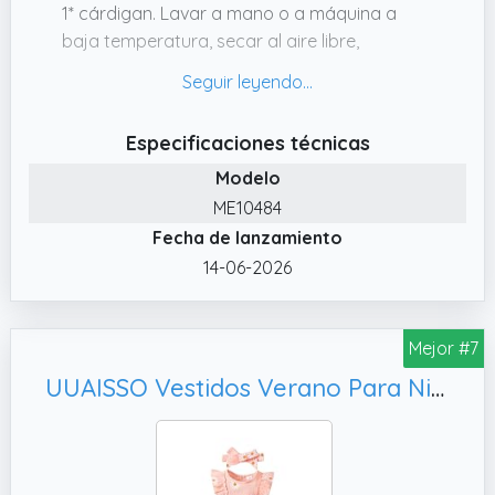
1* cárdigan. Lavar a mano o a máquina a
baja temperatura, secar al aire libre,
mantener alejado del calor.
✔️ Material: Conjunto 2 piezas de vestido y
cárdigans para niños pequeños hechos de
Especificaciones técnicas
poliéster, suave y cómodo para
Modelo
verano,otoño, invierno y primavera. El vestido
ME10484
tutú está forrado para que el tul no entre en
Fecha de lanzamiento
contacto directo con la piel
14-06-2026
✔️ Diseño: el cárdigan de manga
larga/Manga corta con volantes tiene un
cierre de botón para ponerlo y quitarlo
Mejor #7
fácilmente. Cuello redondo, sin mangas,
estampado floral, lindo vestido tutú de
UUAISSO Vestidos Verano Para Niña Recién Nacida Vestidos Casuales de Margaritas Regalos Ropa de Bebé Para Niña con Diadema rosa 3-6 meses
princesa con lazo, hace que los niños
pequeños sean animados y lindos
✔️ A juego: el vestido tutú y el cárdigan para