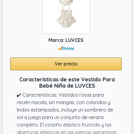
✔️ El paquete incluye: 1 x vestido estampado
de bebé niña + 1 x cárdigan de manga larga.
Disponible en dos colores (morado y
rosa),este es un hermoso y práctico
conjunto de vestido para tu hija, nieta,
Marca: LUVCES
sobrina o niña.
✔️ Diseño: El vestido sin mangas de la niña
presenta un diseño degradado con
Ver precio
estampado de estrellitas, puntos y
mariposas, y un lazo en la cintura. La
Características de este Vestido Para
chaqueta de encogimiento de hombros a
Bebé Niña de LUVCES
juego tiene cierre de botón y mangas largas
✔️ Características: Vestidos rosas para
con volantes.
recién nacida, sin mangas, con coloridos y
lindos estampados, incluye un sombrero de
sol a juego para un conjunto de verano
completo. El corpiño elástico fruncido y las
aberturas elásticas en las piernas garantizan