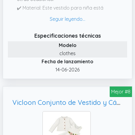
✔️ Material: Este vestido para niña está
confeccionado en suave tela de algodón
para proteger la delicada piel de tu bebé. Es
perfecto para el día a día en verano.
Especificaciones técnicas
✔️ Ocasiones: Este versátil vestido es
Modelo
perfecto para cumpleaños, bodas, bautizos,
clothes
baby showers, ceremonias de
Fecha de lanzamiento
nombramiento, sesiones de fotos para
aplastar pasteles o cualquier ocasión formal.
14-06-2026
✔️ Vestidos para niña de 0 a 3 meses, de 3 a
6 meses, de 6 a 12 meses, de 12 a 18 meses y
Mejor #8
para niña pequeña de 18 a 24 meses.
Vicloon Conjunto de Vestido y Cárdigan para Bebé Niña, Blanco
✔️ El paquete incluye: 1 vestido + 1 diadema.