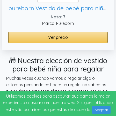
pureborn Vestido de bebé para niña pequeña, 12 -18 meses
Nota: 7
Marca: Pureborn
Ver precio
🎁 Nuestra elección de vestido
para bebé niña para regalar
Muchas veces cuando vamos a regalar algo o
estamos pensando en hacer un regalo, no sabemos
ni por donde empezar, almenos a nosotros nos suele
Utilizamos cookies para asegurar que damos la mejor
pasar, y es de lo más normal.
experiencia al usuario en nuestra web. Si sigues utilizando
Sabemos lo que puedes estar pensando: Tengo que
este sitio asumiremos que estás de acuerdo.
Aceptar
regalar algo y no sé por donde comenzar, ¿cual es el