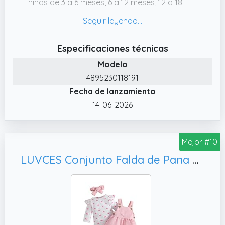
niñas de 3 a 6 meses, 6 a 12 meses, 12 a 18
meses, 18 a 24 meses, 2 a 3, 3 a 4, 4 a 5 años.
Consulta nuestra tabla de tallas para
obtener medidas más precisas.
Especificaciones técnicas
✔️ Corpiño de encaje bordado sin mangas,
Modelo
con escote redondo y forro completo.
4895230118191
Cinturón con lazo en la cintura.
Fecha de lanzamiento
✔️ Perfecto para muchas ocasiones
14-06-2026
especiales. Vestido de dama de honor para
boda, vestido de princesa para fiesta de
cumpleaños, atuendo para desfile, bautizo,
Mejor #10
comunión, dedicación, ropa para fiestas de
primavera o verano, cenas, fiestas de té,
LUVCES Conjunto Falda de Pana para Bebé Niñas Manga Larga Acanalado con Forma de Corazón Top+ Vestido con Tirantes +Diadema 3 Piezas Ropa Traje para San Valentín Corazón de amor rosa 12-18 Meses
eventos especiales, celebraciones, Pascua,
iglesia, ceremonia formal, carnaval, gala de
Navidad, Nochevieja, graduación, sesión de
fotos elegante, reunión familiar, Día del Niño,
disfraces de Halloween, etc.