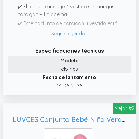
✔️ El paquete incluye: 1 vestido sin mangas + 1
cárdigan + 1 diadema.
✔️ Este conjunto de cárdigan y vestido está
confeccionado en poliéster de alta calidad,
suave y transpirable, con una excelente
mano de obra y una textura cómoda y
Especificaciones técnicas
agradable para la piel, lo que lo hace
Modelo
perfecto para usar debajo de un vestido.
clothes
Además, combina fácilmente con una
Fecha de lanzamiento
variedad de otras prendas.
14-06-2026
✔️ Ocasiones adecuadas: Este elegante y
cómodo conjunto para niñas pequeñas es
ideal para actividades al aire libre, reuniones
Mejor #2
familiares, sesiones de fotos, fiestas de
cumpleaños o para el uso diario, y es
LUVCES Conjunto Bebé Niña Verano Manga Corta con Volant Acanalados Top+ Falda con Tirantes con Lazo Vestido + Sombrero 3Pcs Elegante Ropa de Verano 3Pcs Rosa 18-24 Meses
perfecto para ocasiones informales.
✔️ Un cárdigan liso con volantes, un lindo lazo