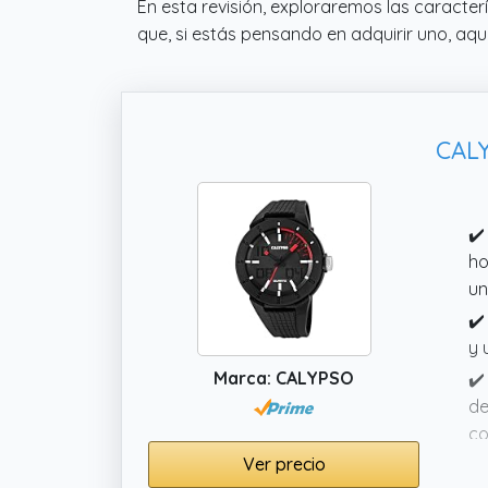
En esta revisión, exploraremos las caracter
que, si estás pensando en adquirir uno, aqu
CALY
✔️
ho
un
✔️
y 
Marca: CALYPSO
✔️
de
co
Ver precio
✔️