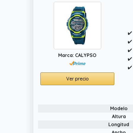
✔️
✔️
✔️
Marca: CALYPSO
✔️
✔️
Ver precio
Modelo
Altura
Longitud
Ancho