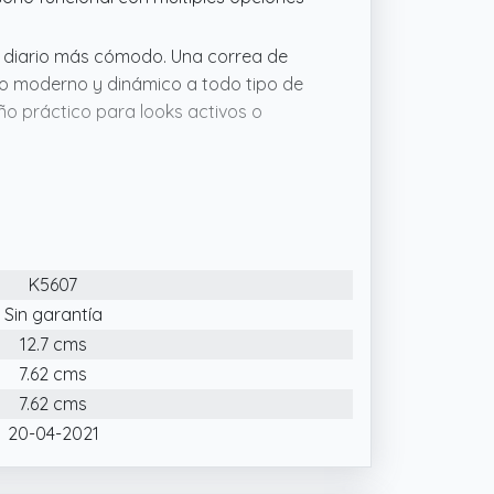
so diario más cómodo. Una correa de
ilo moderno y dinámico a todo tipo de
ño práctico para looks activos o
o que ofrece lectura inmediata y
rio. Una pieza práctica y moderna que
ojes Calypso son atrevidos, juveniles y
K5607
xcelente relación calidadprecio,
loj práctico y con personalidad.
Sin garantía
12.7 cms
a quienes buscan un reloj digital fácil
tivo hombre versátil y resistente,
7.62 cms
loj hombre digital fiable en cualquier
7.62 cms
20-04-2021