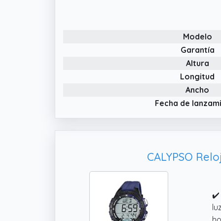
Modelo
Garantía
Altura
Longitud
Ancho
Fecha de lanzam
CALYPSO Reloj
✔️
lu
ho