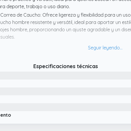
ra deporte, trabajo o uso diario.
 Correa de Caucho: Ofrece ligereza y flexibilidad para un u
ucho hombre resistente y versátil, ideal para aportar un est
lojes hombre, proporcionando un ajuste agradable y un dise
suales.
 Reloj Digital, funcionalidad avanzada: Diseño contemporáne
ltiples funciones útiles como cronómetro, alarma o calenda
mbina precisión, tecnología y estilo para el día a día.
Especificaciones técnicas
 CALYPSO: Modernos y diseñados para una vida digital, los rel
portivos. Destacan por su estilo actual, su fiabilidad y una e
nvirtiéndose en la opción perfecta para quienes buscan un re
 Reloj Digital Hombre: Estilo moderno y práctico, perfecto par
 usar, ideal para deporte, trabajo o uso diario. Un reloj depor
nsado para quienes necesitan funcionalidad, precisión y un re
omento.
iento