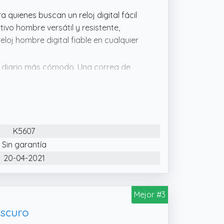
a quienes buscan un reloj digital fácil
tivo hombre versátil y resistente,
loj hombre digital fiable en cualquier
so diario más cómodo. Una correa de
ilo moderno y dinámico a todo tipo de
ño práctico para looks activos o
alendario, cronógrafo, doble horario,
K5607
ad para el día a día. Un reloj digital
orio funcional con múltiples opciones
Sin garantía
20-04-2021
ojes Calypso son atrevidos, juveniles y
xcelente relación calidadprecio,
Mejor #3
loj práctico y con personalidad.
Oscuro