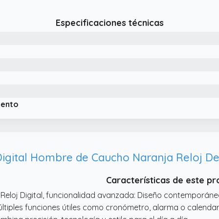
nsados para todo tipo de preferencias, desde opciones má
portivas.
Especificaciones técnicas
 Correa de Caucho: Ofrece ligereza y flexibilidad para un u
ucho hombre resistente y versátil, ideal para aportar un est
lojes hombre, proporcionando un ajuste agradable y un dise
suales.
iento
Digital Hombre de Caucho Naranja Reloj D
Características de este p
 Reloj Digital, funcionalidad avanzada: Diseño contemporáne
ltiples funciones útiles como cronómetro, alarma o calenda