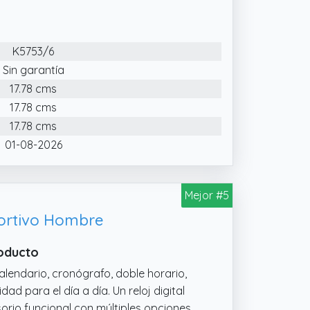
K5753/6
Sin garantía
17.78 cms
17.78 cms
17.78 cms
01-08-2026
Mejor #5
portivo Hombre
roducto
alendario, cronógrafo, doble horario,
ad para el día a día. Un reloj digital
orio funcional con múltiples opciones