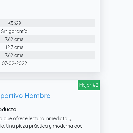
s elegantes hasta propuestas
so diario más cómodo. Una correa de
K5629
ilo moderno y dinámico a todo tipo de
Sin garantía
ño práctico para looks activos o
7.62 cms
12.7 cms
7.62 cms
07-02-2022
Mejor #2
eportivo Hombre
roducto
o que ofrece lectura inmediata y
rio. Una pieza práctica y moderna que