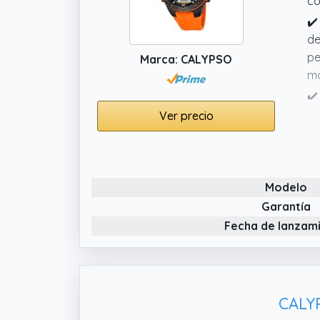
co
✔️
de
pe
Marca: CALYPSO
m
✔️
ca
Ver precio
re
ca
✔️
Modelo
lu
ho
Garantía
pa
Fecha de lanzam
✔️
de
co
CALYP