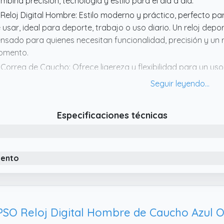
mbina precisión, tecnología y estilo para el día a día.
 Reloj Digital Hombre: Estilo moderno y práctico, perfecto par
 usar, ideal para deporte, trabajo o uso diario. Un reloj depor
nsado para quienes necesitan funcionalidad, precisión y un re
omento.
 Correa de Caucho: Ofrece ligereza y flexibilidad para un u
ucho hombre resistente y versátil, ideal para aportar un est
lojes hombre, proporcionando un ajuste agradable y un dise
suales.
Especificaciones técnicas
 Funciones Completas en Relojes Digitales: Incluyen fecha y c
z, alarma y formato 12/24 horas, ofreciendo utilidad y comodid
mbre práctico y versátil, ideal para quienes buscan un acces
ra deporte, trabajo o uso diario.
iento
 CALYPSO: Modernos y diseñados para una vida digital, los rel
portivos. Destacan por su estilo actual, su fiabilidad y una e
nvirtiéndose en la opción perfecta para quienes buscan un re
SO Reloj Digital Hombre de Caucho Azul 