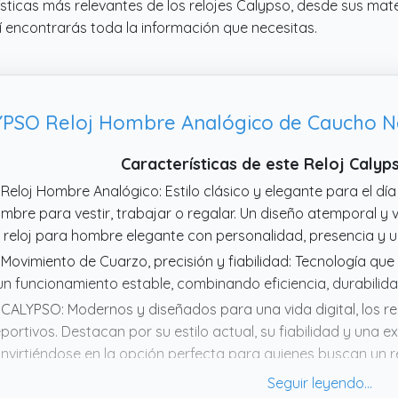
ísticas más relevantes de los relojes Calypso, desde sus mate
í encontrarás toda la información que necesitas.
PSO Reloj Hombre Analógico de Caucho 
Características de este Reloj Caly
 Reloj Hombre Analógico: Estilo clásico y elegante para el día
mbre para vestir, trabajar o regalar. Un diseño atemporal y 
 reloj para hombre elegante con personalidad, presencia y u
 Movimiento de Cuarzo, precisión y fiabilidad: Tecnología qu
un funcionamiento estable, combinando eficiencia, durabili
 CALYPSO: Modernos y diseñados para una vida digital, los rel
portivos. Destacan por su estilo actual, su fiabilidad y una e
nvirtiéndose en la opción perfecta para quienes buscan un re
 Relojes Hombre: Estilo actual y versátil para uso diario, tr