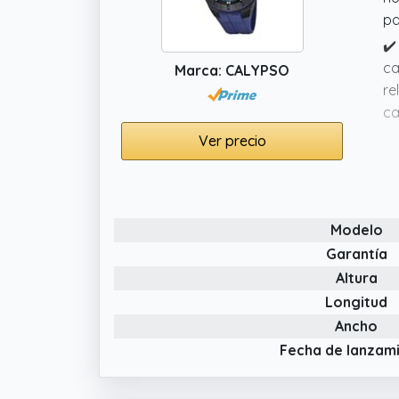
pa
✔️
ca
Marca: CALYPSO
re
ca
✔️
Ver precio
mú
co
✔️
Modelo
de
co
Garantía
Altura
✔️
de
Longitud
pe
Ancho
m
Fecha de lanzam