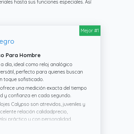
riales hasta sus funciones especiales. Así
Mejor #1
Negro
pso Para Hombre
 a día, ideal como reloj analógico
versátil, perfecto para quienes buscan
n toque sofisticado.
e ofrece una medición exacta del tiempo
dad y confianza en cada segundo.
ojes Calypso son atrevidos, juveniles y
xcelente relación calidadprecio,
loj práctico y con personalidad.
abajo o momentos especiales. Diseños