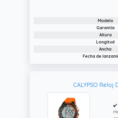
pe
de
✔️
Modelo
ca
Garantía
re
Altura
ca
Longitud
Ancho
Fecha de lanzam
CALYPSO Reloj 
✔️
mú