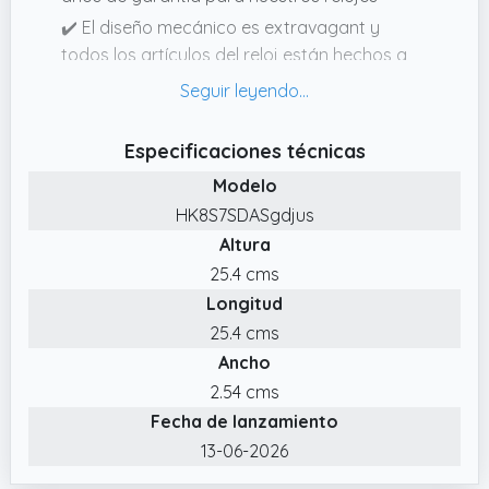
✔️ El diseño mecánico es extravagant y
todos los artículos del reloj están hechos a
mano. Los relojes de pared Holzwerk
Germany solo están fabricados con
materiales naturales de alta calidad, con
Especificaciones técnicas
nuestros relojes Holzwerk Germany encarnan
Modelo
la belleza de nuestra naturaleza en estos
HK8S7SDASgdjus
planetas
Altura
✔️ El reloj de pared funciona con 1 x pilas AA
25.4 cms
que no están incluidas en el envío. Relojes de
Longitud
madera.
25.4 cms
✔️ Absolut einmalige, handgefertigte
Ancho
Holzwerk Germany Wanduhr aus robustem
Naturholz mit Hirsch Motiv ein absoluter
2.54 cms
Hingucker!Die Wanduhr wirkt durch das Holz
Fecha de lanzamiento
herrlich elegant und fällt sofort ins Auge! La
13-06-2026
elegante carcasa de madera con una esfera