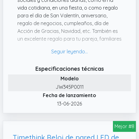
vida cotidiana, en una fiesta, o como regalo
para el día de San Valentín, aniversario,
regalo de negocios, cumpleaños, día de
Acción de Gracias, Navidad, etc. También es
un excelente regalo para tu pareja, familiares
y amigos.
✔️ Movimiento de cuarzo de alta calidad y
batería. Proporcione un mantenimiento
Especificaciones técnicas
preciso del tiempo, rendimiento perfecto.
Modelo
✔️ 12 meses de garantía y 91 días de garantía
JW345P0011
de reembolso. Si no está satisfecho con el
Fecha de lanzamiento
producto, póngase en contacto con
nosotros a tiempo.
13-06-2026
✔️ Resistencia al agua (bar/ATM): 2
Adecuado para salpicaduras de agua o
Mejor #8
lluvia. No apto para buceo, natación,
esnórquel o trabajos en el agua.
Timethink Reloj de pared LED de 12 pulgadas con 7 modos luminosos, regalo