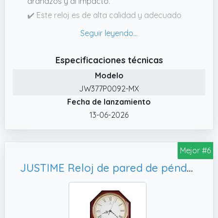
arañazos y al impacto.
✔️ Este reloj es de alta calidad y adecuado
para la mayoría de las ocasiones. Es
perfecta para el uso diario o para el trabajo.
✔️ Diseño clásico y elegante con caja de
Especificaciones técnicas
metal rectangular y correa de piel, que está
Modelo
hecha con hebilla y fácil de llevar. La esfera
JW377P0092-MX
está equipada con números romanos, simple
Fecha de lanzamiento
y claro.
13-06-2026
✔️ Movimiento de cuarzo de alta calidad y
batería. Proporcione un mantenimiento
preciso del tiempo, rendimiento perfecto.
Mejor #6
✔️ 12 meses de garantía y 180 días de
JUSTIME Reloj de pared de péndulo con timbre Westminster, decoración de pared para sala de
garantía de reembolso. Si no está satisfecho
con el producto, póngase en contacto con
nosotros a tiempo.