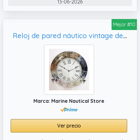
13-06-2026
24 horas añade un toque único y funcional,
ideal para amantes de los detalles clásicos y
la artesanía sofisticada
Mejor #10
✔️ Especificaciones y funcionalidad:
Reloj de pared náutico vintage de latón marino de 23.5 pulgadas para decoración del hogar
Diámetro de la esfera: 47 mm; grosor: 13 mm;
peso: 56 gramos. El cierre de seguridad tipo
"langosta" en la cadena asegura un uso
cómodo y seguro en el día a día
✔️ Material duradero y cadena versátil:
Fabricado con una caja de aleación
resistente y una superficie lisa. Incluye dos
cadenas de 40 cm (cadena de collar) y 37.5
Marca: Marine Nautical Store
cm (cadena de reloj de bolsillo),permitiendo
usarlo como colgante o guardarlo en el
bolsillo, adaptándose a diferentes estilos y
Ver precio
ocasiones