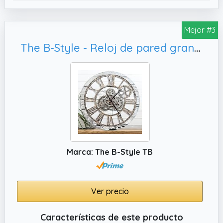
para leer, sin cubierta de vidrio y sin marco
para el reloj, creando una combinación
Mejor #3
práctica y hermosa. Los movimientos de
cuarzo precisos garantizan una hora
The B-Style - Reloj de pared grande de 61 cm, gris y blanco
precisa.
✔️ Sin tictac y fácil de colgar: movimiento de
escaneo silencioso sin tictac (requiere 1 pila
AA, no incluida). Fácil de enganchar para
colgar en la pared (incluye gancho).
Marca: The B-Style TB
Ver precio
Características de este producto