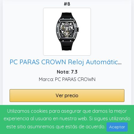
#8
PC PARAS CROWN Reloj Automático Hombre Cronógrafo Analógico Deportivo Elegante Vintage, Mens Watches
Nota: 7.3
Marca: PC PARAS CROWN
Ver precio
Utilizamos cookies para asegurar que damos la mejor
experiencia al usuario en nuestra web. Si sigues utilizando
Más barato
#9
este sitio asumiremos que estás de acuerdo.
Aceptar