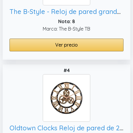
The B-Style - Reloj de pared grande de 61 cm, gris y blanco
Nota: 8
Marca: The B-Style TB
Ver precio
#4
Oldtown Clocks Reloj de pared de 28 pulgadas estilo steampunk vintage retro para decoración del hogar (28 pulgadas, romano antibronce) *Nota: los engranajes decorativos no se mueven*