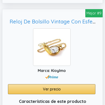
luz nocturna se comprueba cuidadosamente
antes de enviarlo, y está empaquetado en
espuma gruesa para garantizar que el reloj
Mejor #9
de pared llegue intacto.
Reloj De Bolsillo Vintage Con Esfera Romana Calada Y Doble Cadena,Dorado
✔️ Movimiento de alta calidad: nuestro reloj
de pared retro cuenta con un movimiento de
cuarzo de alta calidad con manos que giran
silenciosamente sin tictac, por lo que no
molestarán tu sueño o trabajo. La esfera del
reloj es un adhesivo ecológico.
Marca: Kioylmo
Ver precio
Características de este producto