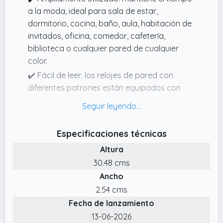
a la moda, ideal para sala de estar,
dormitorio, cocina, baño, aula, habitación de
invitados, oficina, comedor, cafetería,
biblioteca o cualquier pared de cualquier
color.
✔️ Fácil de leer: los relojes de pared con
diferentes patrones están equipados con
manecillas de diferentes colores, lo que es
conveniente para leer desde cualquier rincón
de la habitación.
Especificaciones técnicas
✔️ Tamaño universal: 12 x 12 x 0.2 pulgadas,
Altura
forma cuadrada única con tamaño grande.
30.48 cms
Amplios ángulos de visión y números
Ancho
grandes, sin cubierta de cristal, eliminando el
deslumbramiento.
2.54 cms
Fecha de lanzamiento
✔️ Material respetuoso con el medio
ambiente: MDF, color duradero y vivo, claro
13-06-2026