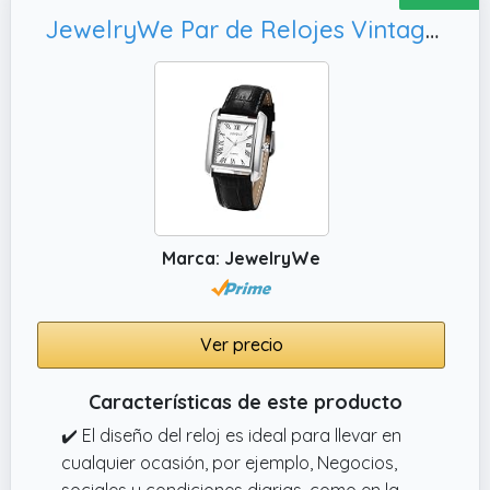
dándote la elegancia de un reloj sonando sin
JewelryWe Par de Relojes Vintage para Parejas de Amistad de Piel, Reloj de Hombre Negro
perder una buena noche de sueño.
✔️ Estilo para combinar con tu decoración:
elige entre varios colores, acabados de
grano de madera sintética y estilos de
números (romano, árabe o árabe luminoso)
para adaptarse a interiores de granja,
vintage, tradicional o moderno. Una pieza
versátil para la sala de estar, comedor,
entrada o dormitorio.
Marca: JewelryWe
✔️ Auténtico timbre Westminster cada hora.
Lleva el encanto atemporal de un reloj de
abuelo a cualquier pared.
Ver precio
Características de este producto
✔️ El diseño del reloj es ideal para llevar en
cualquier ocasión, por ejemplo, Negocios,
sociales y condiciones diarias, como en la