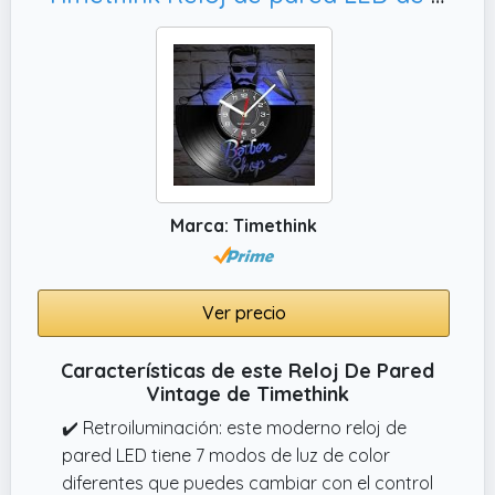
✔️ Diseño clásico y elegante con caja de
metal cuadrada y correa de piel. La esfera
con números romanos es de muy alta
calidad.
Marca: Timethink
Ver precio
Características de este Reloj De Pared
Vintage de Timethink
✔️ Retroiluminación: este moderno reloj de
pared LED tiene 7 modos de luz de color
diferentes que puedes cambiar con el control