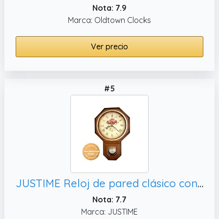
Nota: 7.9
Marca: Oldtown Clocks
Ver precio
#5
JUSTIME Reloj de pared clásico con péndulo tradicional de rosas vintage con melodía Westminster, 4 pilas AA incluidas (PP0258-FLW grano de madera clara)
Nota: 7.7
Marca: JUSTIME