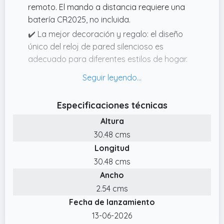
remoto. El mando a distancia requiere una
batería CR2025, no incluida.
✔️ La mejor decoración y regalo: el diseño
único del reloj de pared silencioso es
adecuado para diferentes estilos de hogar.
Se puede utilizar como decoración para
estudio de música, bar, guardería, habitación
de los niños, sala de estar, habitación de los
Especificaciones técnicas
niños, dormitorio, granja, baño, cocina,
Altura
oficina para añadir un ambiente artístico y
romántico.
30.48 cms
Longitud
✔️ Fácil de instalar: el reloj de pared de vinilo
vintage negro tiene una amplia ranura en la
30.48 cms
parte posterior para colgar sin
Ancho
complicaciones. El reloj de pared ligero no
2.54 cms
dañará la pared.
Fecha de lanzamiento
✔️ Embalaje grueso: cada reloj de pared de
13-06-2026