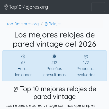
👌Top10Mejores.org
top10mejores.org
⌚ Relojes
Los mejores relojes de
pared vintage del 2026
🕔
🕵
📦
67
312
172
Horas
Reseñas
Productos
dedicadas
consultadas
evaluados
☝️ Top 10 mejores relojes de
pared vintage
Los relojes de pared vintage son más que simples