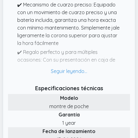
✔️ Mecanismo de cuarzo preciso: Equipado
con un movimiento de cuarzo preciso y una
batería incluida, garantiza una hora exacta
con mínimo mantenimiento. Simplemente jale
ligeramente la corona superior para ajustar
la hora fácilmente
✔️ Regalo perfecto y para múltiples
ocasiones: Con su presentación en caja de
regalo, este reloj de bolsillo es un detalle ideal
para día de san valentín, cumpleaños,
aniversarios o como accesorio temático
Especificaciones técnicas
para fiestas vintage. Es un complemento
Modelo
distintivo tanto para hombres como para
mujeres
montre de poche
Garantía
✔️ Diseño vintage y esfera única: Este reloj de
bolsillo presenta un elegante estilo retro con
1 year
una esfera de números romanos calada, lo
Fecha de lanzamiento
que permite admirar su interior. La aguja de