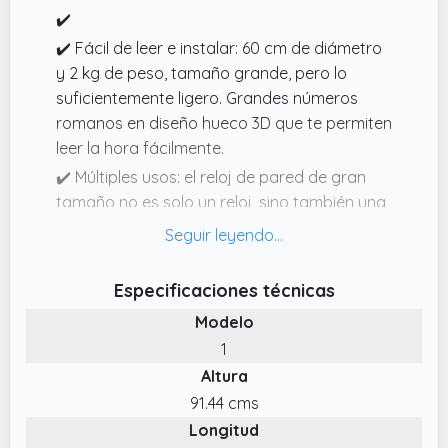
✔️
✔️ Fácil de leer e instalar: 60 cm de diámetro
y 2 kg de peso, tamaño grande, pero lo
suficientemente ligero. Grandes números
romanos en diseño hueco 3D que te permiten
leer la hora fácilmente.
✔️ Múltiples usos: el reloj de pared de gran
tamaño no es solo un reloj, sino también una
obra de arte, añadiendo encanto a una
habitación, como sala de estar, granja,
chimenea, dormitorio o comedor, estudio,
Especificaciones técnicas
galería, loft, cafetería, bar, club, etc. El reloj
Modelo
de pared rústico vintage se convertirá en
1
una pieza de conversación instantánea
Altura
gracias a los engranajes en movimiento y se
ve genial.
91.44 cms
Longitud
✔️ Equipo de movimiento real: El reloj de