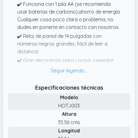
✔️ Funciona con 1 pila AA (se recomienda
usar baterías de carbono),ahorro de energía.
Cualquier cosa poco clara o problema, no
dudes en ponerte en contacto con nosotros.
✔️ Reloj de pared de 14 pulgadas con
números negros grandes, fácil de leer a
distancia.
✔️ Gran decoración para cocina, comedor,
restaurante, etc. con diseño creativo de
tenedores y cucharas.
✔️ Las manos silenciosas sin tictac te dan un
Especificaciones técnicas
buen descanso o entorno de trabajo, sin
Modelo
distracciones en absoluto.
HOTJ003
✔️ Viene con movimiento de reloj de cuarzo
Altura
de alta calidad y material metálico, más
35.56 cms
preciso y duradero.
Longitud