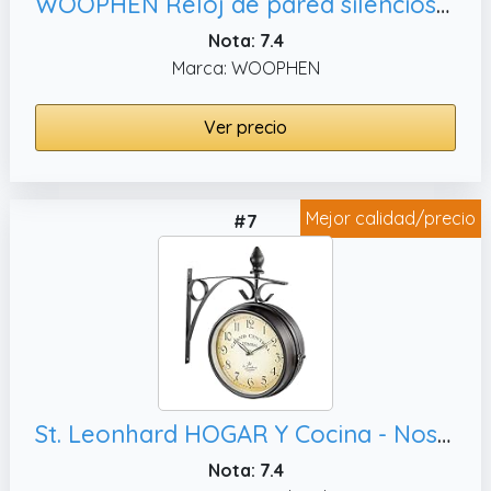
WOOPHEN Reloj de pared silencioso de 12 pulgadas, sala de
Nota: 7.4
Marca: WOOPHEN
Ver precio
Mejor calidad/precio
#7
St. Leonhard HOGAR Y Cocina - Nostálgico Reloj la estación: Reloj de estación de Doble Cara con diseño Retro (Nostalgia la, Bilateral)
Nota: 7.4