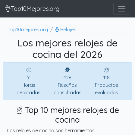
👌Top10Mejores.org
top10mejores.org
⌚ Relojes
Los mejores relojes de
cocina del 2026
🕔
🕵
📦
31
428
118
Horas
Reseñas
Productos
dedicadas
consultadas
evaluados
☝️ Top 10 mejores relojes de
cocina
Los relojes de cocina son herramientas