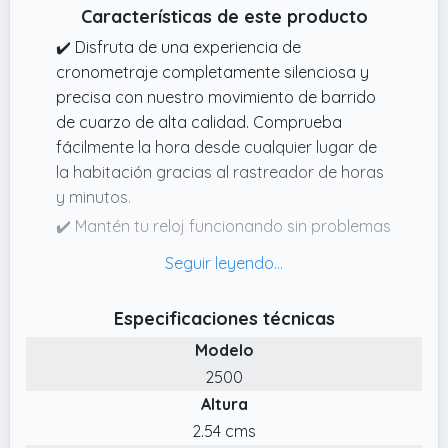
Características de este producto
✔️ Disfruta de una experiencia de
cronometraje completamente silenciosa y
precisa con nuestro movimiento de barrido
de cuarzo de alta calidad. Comprueba
fácilmente la hora desde cualquier lugar de
la habitación gracias al rastreador de horas
y minutos.
✔️ Mantén tu reloj funcionando sin problemas
durante más de un año con una sola batería
AA (no incluida),y disfruta de la tranquilidad
que viene con nuestra política de devolución
Especificaciones técnicas
y reembolso de 30 días y garantía de
Modelo
reemplazo de 12 meses.
2500
✔️ No hay necesidad de preocuparse por
Altura
dañar tus paredes durante la instalación:
nuestro gancho de diseño inteligente viene
2.54 cms