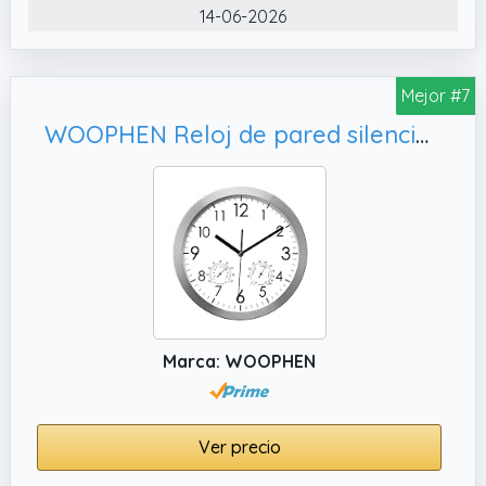
complementa cualquier interior de tu hogar,
14-06-2026
restaurante o sala de estar.
✔️ Configuración sin complicaciones con reloj
de cocina que funciona con pilas: nuestro
Mejor #7
reloj no requiere montaje. Todo lo que tienes
WOOPHEN Reloj de pared silencioso de 12 pulgadas, sala de
que hacer es insertar una sola batería AA
(recomendamos zinc carbono) y está listo
para colgar y adornar la pared de tu cocina
en poco tiempo.
✔️ Disfruta de un ambiente tranquilo y
tranquilo con nuestro reloj de pared
silencioso de cuarzo: nuestro reloj cuenta
con un movimiento de barrido de cuarzo que
Marca: WOOPHEN
garantiza que no haya tictac,
proporcionando un ambiente tranquilo para
dormir, trabajar o simplemente relajarse.
Ver precio