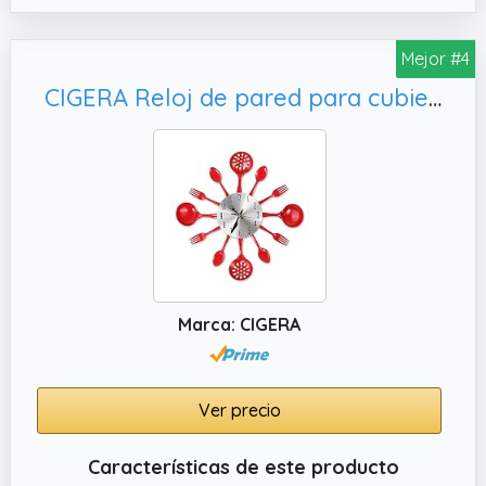
grandes, sin cubierta de cristal, eliminando el
deslumbramiento.
Mejor #4
✔️ Material respetuoso con el medio
ambiente: MDF, color duradero y vivo, claro
CIGERA Reloj de pared para cubiertos de cocina de 14 pulgadas con tenedores y cucharas para decoración del hogar, color rojo
para leer, sin cubierta de vidrio y sin marco
para el reloj, creando una combinación
práctica y hermosa. Los movimientos de
cuarzo precisos garantizan una hora
precisa.
Marca: CIGERA
Ver precio
Características de este producto