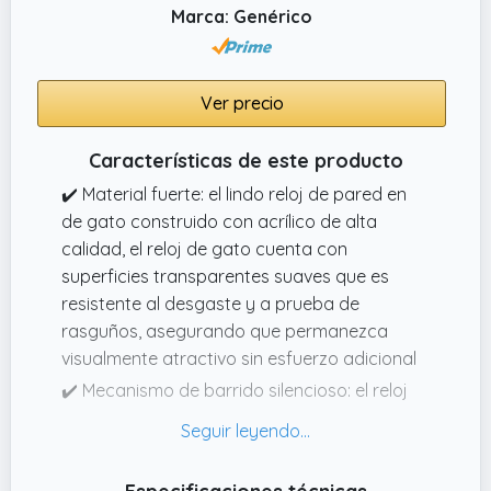
Marca: Genérico
Ver precio
Características de este producto
✔️ Material fuerte: el lindo reloj de pared en
de gato construido con acrílico de alta
calidad, el reloj de gato cuenta con
superficies transparentes suaves que es
resistente al desgaste y a prueba de
rasguños, asegurando que permanezca
visualmente atractivo sin esfuerzo adicional
✔️ Mecanismo de barrido silencioso: el reloj
de pared de gato grande y vintage
experimenta un entorno tranquilo con
tecnología de barrido silencioso que elimina