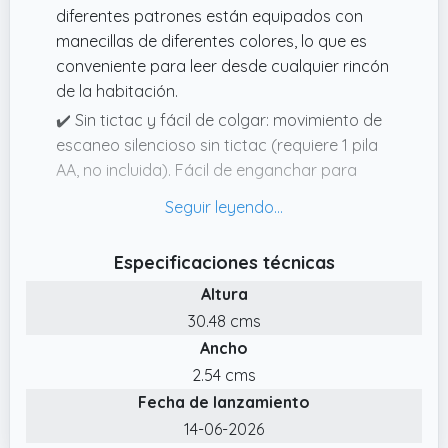
diferentes patrones están equipados con
manecillas de diferentes colores, lo que es
conveniente para leer desde cualquier rincón
de la habitación.
✔️ Sin tictac y fácil de colgar: movimiento de
escaneo silencioso sin tictac (requiere 1 pila
AA, no incluida). Fácil de enganchar para
colgar en la pared (incluye gancho).
✔️ Ampliamente utilizado: mantiene el tiempo
a la moda, ideal para sala de estar,
Especificaciones técnicas
dormitorio, cocina, baño, aula, habitación de
Altura
invitados, oficina, comedor, cafetería,
30.48 cms
biblioteca o cualquier pared de cualquier
Ancho
color.
2.54 cms
✔️ Tamaño universal: 12 x 12 x 0.2 pulgadas,
Fecha de lanzamiento
forma cuadrada única con tamaño grande.
Amplios ángulos de visión y números
14-06-2026