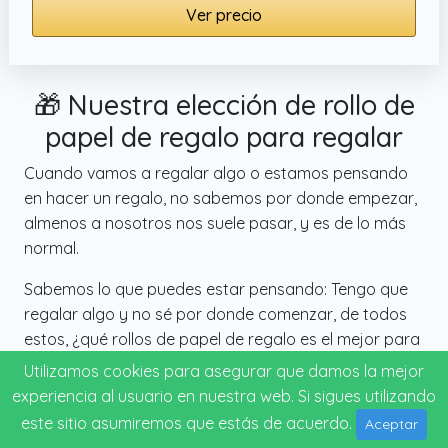
Ver precio
🎁 Nuestra elección de rollo de
papel de regalo para regalar
Cuando vamos a regalar algo o estamos pensando
en hacer un regalo, no sabemos por donde empezar,
almenos a nosotros nos suele pasar, y es de lo más
normal.
Sabemos lo que puedes estar pensando: Tengo que
regalar algo y no sé por donde comenzar, de todos
estos, ¿qué rollos de papel de regalo es el mejor para
hacer un regalo? ¿Acertaré con lo que vaya a
Utilizamos cookies para asegurar que damos la mejor
comprar?
experiencia al usuario en nuestra web. Si sigues utilizando
este sitio asumiremos que estás de acuerdo.
Aceptar
¡No pienses de más! Déjanos que te mostremos la