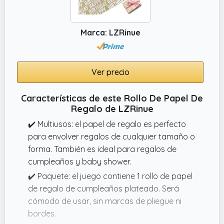
✔️ Diseño único: el papel de regalo tiene un
estilo de diseño lindo y vivo. Este papel de
regalo tiene una superficie lisa y brillante y un
Marca: LZRinue
aspecto colorido.
Ver precio
Características de este Rollo De Papel De
Regalo de LZRinue
✔️ Multiusos: el papel de regalo es perfecto
para envolver regalos de cualquier tamaño o
forma. También es ideal para regalos de
cumpleaños y baby shower.
✔️ Paquete: el juego contiene 1 rollo de papel
de regalo de cumpleaños plateado. Será
cómodo de usar, sin marcas de pliegue ni
bordes.