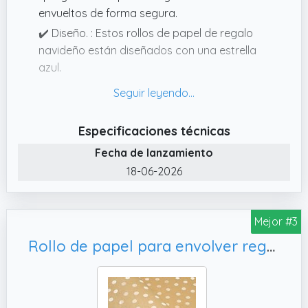
envueltos de forma segura.
✔️ Diseño. : Estos rollos de papel de regalo
navideño están diseñados con una estrella
azul.
✔️ Utilice para todas las ocasiones: el
exquisito papel de regalo perfecto para
envolver regalos de cualquier tamaño o
Especificaciones técnicas
forma. También es ideal para Halloween,
Fecha de lanzamiento
cumpleaños, fiestas, duchas, eventos y
18-06-2026
cualquier otra necesidad de regalos de
temporada.
✔️ Paquete: contiene 1 rollo de papel de
Mejor #3
regalo de cumpleaños. También es ideal para
Rollo de papel para envolver regalos de cumpleaños, Navidad y decoración de fiestas
proyectos de arte y manualidades, envolver
flores o para decoraciones de paredes y
tableros.
✔️ Tamaño. : Cada rollo mide 43 cm de ancho