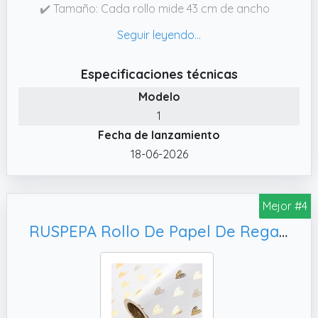
✔️ Tamaño: Cada rollo mide 43 cm de ancho
y 15 m de largo. Incluye 1 rollo de papel para
envolver regalos.
✔️ Diseño único: El rollo de papel para
Especificaciones técnicas
envolver regalos de cumpleaños está hecho
Modelo
de papel kraft con estampado de lunares, lo
1
que hará que sus regalos sean más
Fecha de lanzamiento
especiales.
18-06-2026
✔️ Calidad premium: El papel para envolver
se puede doblar repetidamente, no se daña,
rasga ni rasga fácilmente. No se arruga al
Mejor #4
estar enrollado.
RUSPEPA Rollo De Papel De Regalo Con Forma De Corazón (Mini Rollo) (43, Cumpleaños Y Baby Shower.
✔️ Múltiples usos. Perfecto para envolver
regalos de cumpleaños, bodas y fiestas.