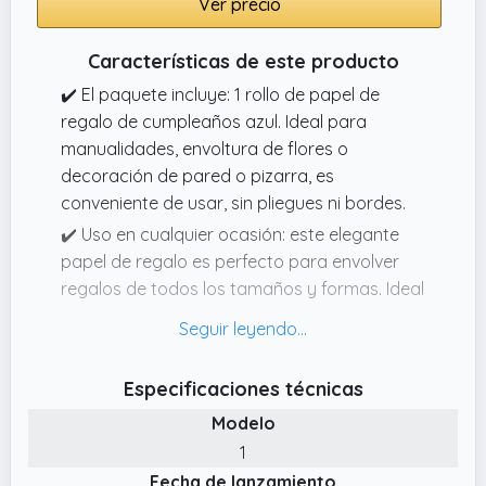
Ver precio
Características de este producto
✔️ El paquete incluye: 1 rollo de papel de
regalo de cumpleaños azul. Ideal para
manualidades, envoltura de flores o
decoración de pared o pizarra, es
conveniente de usar, sin pliegues ni bordes.
✔️ Uso en cualquier ocasión: este elegante
papel de regalo es perfecto para envolver
regalos de todos los tamaños y formas. Ideal
también para cumpleaños, Halloween,
fiestas, baby showers y otros regalos de
temporada.
Especificaciones técnicas
✔️ Tamaño: cada rollo mide 43 cm de ancho
Modelo
por 15 m de largo. Este papel de regalo es
1
ideal para empacar todos tus regalos y su
Fecha de lanzamiento
elegante diseño atraerá todas las miradas.