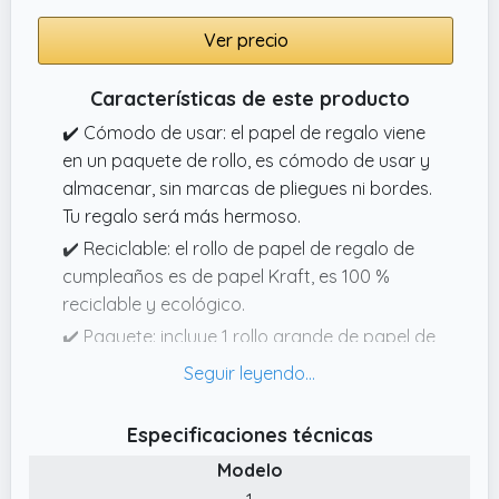
Ver precio
Características de este producto
✔️ Cómodo de usar: el papel de regalo viene
en un paquete de rollo, es cómodo de usar y
almacenar, sin marcas de pliegues ni bordes.
Tu regalo será más hermoso.
✔️ Reciclable: el rollo de papel de regalo de
cumpleaños es de papel Kraft, es 100 %
reciclable y ecológico.
✔️ Paquete: incluye 1 rollo grande de papel de
regalo Kraft azul impreso con estrellas. El
diseño festivo es ideal para envolver regalos
de cumpleaños.
Especificaciones técnicas
✔️ Ampliamente utilizado: el papel de regalo
Modelo
de diseño festivo vintage es ideal para