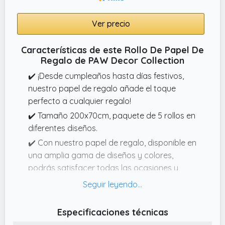
están diseñados con dinosaurios de dibujos
animados y las palabras «Feliz Cumpleaños»,
Ver precio
colores brillantes y patrones vivos,
adecuados para celebraciones de
Características de este Rollo De Papel De
cumpleaños de diferentes edades,
Regalo de PAW Decor Collection
mostrando un rico tema de cumpleaños y un
✔️ ¡Desde cumpleaños hasta días festivos,
ambiente alegre.
nuestro papel de regalo añade el toque
perfecto a cualquier regalo!
✔️ Tamaño 200x70cm, paquete de 5 rollos en
diferentes diseños.
✔️ Con nuestro papel de regalo, disponible en
una amplia gama de diseños y colores,
podrás satisfacer todas las ocasiones y
gustos. En un paquete expositor encontrarás
5 diseños diferentes de papel de regalo.
✔️ Gracias a su gramaje de 70 g/m², nuestro
Especificaciones técnicas
papel es ligero, lo que facilita envolver