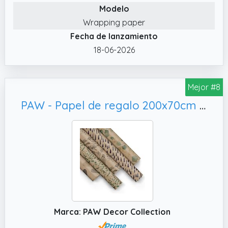
Modelo
Navidad, etc., añadiendo vitalidad a sus
regalos.
Wrapping paper
Fecha de lanzamiento
✔️ Cómodo y Rápido: El papel regalo de
cumpleaños de gran tamaño es muy sencillo
18-06-2026
y cómodo para envolver regalos, se puede
cortar directamente, poner el regalo en el
Mejor #8
papel de regalo, envolverlo y fijarlo con cinta
adhesiva para completar el embalaje,
PAW - Papel de regalo 200x70cm - 5 rollos | Mezcla de 5 diseños | Elegante Papel Para Envolver Regalos para Cumpleaños, Fiestas y Regalos - Cuidamos la naturaleza
ahorrando tiempo y esfuerzo.
✔️ Embalaje Y Tamaño: Recibirá 1 rollo de
papel de regalo de cumpleaños, cada rollo
mide 43*300cm, longitud amplia, diseño en
rollo, ocupa poco espacio, fácil de
almacenar, puede cubrir fácilmente regalos
grandes, como coches de juguete, muñecas
grandes, etc.
Marca: PAW Decor Collection
✔️ Exquisitos Patrones: Estos papel de regalo