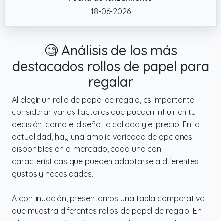
18-06-2026
✔️ Diseño único: estos hermosos rollos de
papel de regalo están adornados con una
estrella azul. Su regalo será más elegante y
🧐 Análisis de los más
lindo con este papel de regalo azul.
destacados rollos de papel para
✔️ Reciclable: este papel de regalo de
cumpleaños es 100% reciclable y ecológico.
regalar
No se rasga fácilmente, garantizando así un
Al elegir un rollo de papel de regalo, es importante
embalaje perfecto.
considerar varios factores que pueden influir en tu
decisión, como el diseño, la calidad y el precio. En la
actualidad, hay una amplia variedad de opciones
disponibles en el mercado, cada una con
características que pueden adaptarse a diferentes
gustos y necesidades.
A continuación, presentamos una tabla comparativa
que muestra diferentes rollos de papel de regalo. En