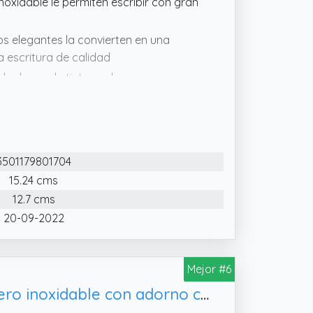
inoxidable le permiten escribir con gran
s elegantes la convierten en una
a escritura de calidad
ho largo de tinta azul
3501179801704
15.24 cms
12.7 cms
20-09-2022
Mejor #6
Parker Jotter set de regalo doble con bolígrafo y pluma estilográficaacero inoxidable con adorno cromadocartuchos y recambio de tinta azulestuche de regalo