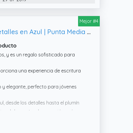
Mejor #4
Parker IM Pluma Estilográfica Monocromática | Tinta Azul | Acabado y Detalles en Azul | Punta Media | Estuche de Regalo
roducto
s, y es un regalo sofisticado para
orciona una experiencia de escritura
o y elegante, perfecto para jóvenes
, desde los detalles hasta el plumín
or al desgaste y la corrosión, así