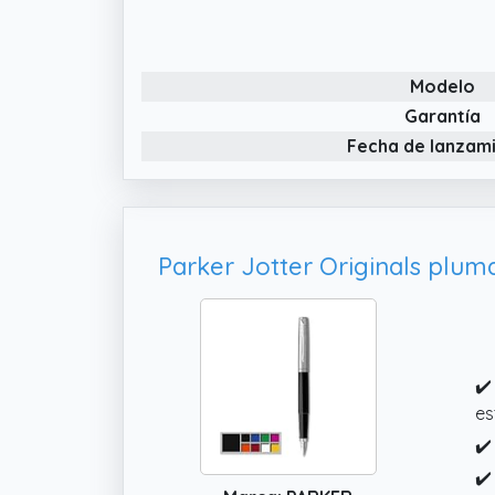
au
✔️
em
Modelo
Garantía
Fecha de lanzam
✔️
es
✔️
✔️