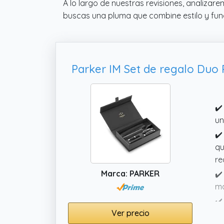
A lo largo de nuestras revisiones, analizar
buscas una pluma que combine estilo y func
✔️
un
✔️
qu
re
Marca: PARKER
✔️
má
✔️
Ver precio
de