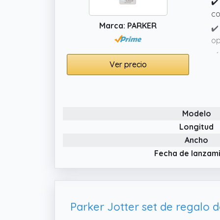
✔️
c
Marca: PARKER
✔️
op
✔️
Ver precio
Modelo
Longitud
Ancho
Fecha de lanzam