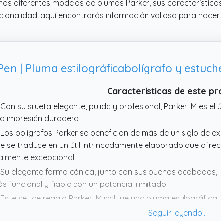
emos diferentes modelos de plumas Parker, sus características
ionalidad, aquí encontrarás información valiosa para hacer 
Características de este p
 Con su silueta elegante, pulida y profesional, Parker IM es el
a impresión duradera
 Los bolígrafos Parker se benefician de más de un siglo de exp
e se traduce en un útil intrincadamente elaborado que ofrec
almente excepcional
 Su elegante forma cónica, junto con sus buenos acabados, 
s funcional y fiable con un potencial ilimitado
 Este set de regalo Parker IM incluye una pluma estilográfica,
 PU; un regalo muy deseable diseñado para personas perspic