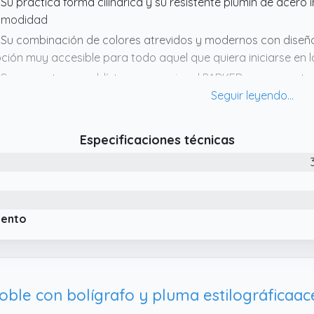
 Su práctica forma cilíndrica y su resistente plumín de acero 
omodidad
 Su combinación de colores atrevidos y modernos con diseño
ción muy accesible para todo aquel que quiera iniciarse en l
 Se presenta en un blíster convencional PARKER con un cartuc
Especificaciones técnicas
iento