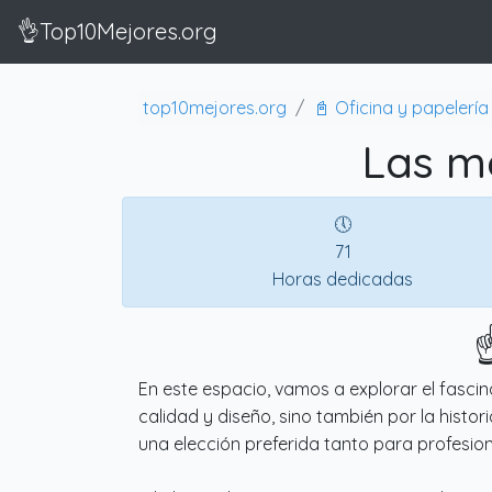
👌Top10Mejores.org
top10mejores.org
📓 Oficina y papelería
Las m
🕔
71
Horas dedicadas
☝
En este espacio, vamos a explorar el fasci
calidad y diseño, sino también por la histor
una elección preferida tanto para profesio