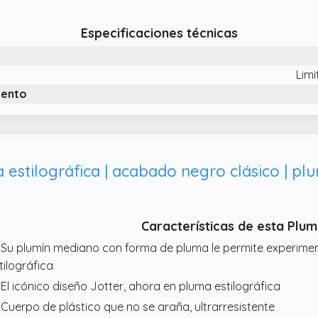
ténticos que encarnan a la vez estilo y esencia
 El lujoso acabado lacado en negro de la capucha y del cuer
Especificaciones técnicas
blema de discreta elegancia, rematada con el emblemático c
Lim
iento
Características de esta Plu
 Su plumín mediano con forma de pluma le permite experiment
tilográfica
 El icónico diseño Jotter, ahora en pluma estilográfica
 Cuerpo de plástico que no se araña, ultrarresistente