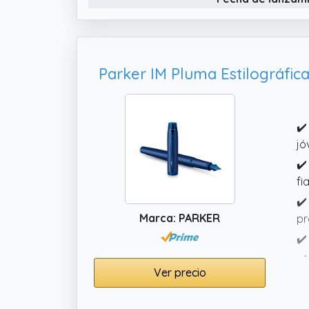
✔️
jó
✔️
fi
✔️
Marca: PARKER
pr
✔️
✔️
Ver precio
co