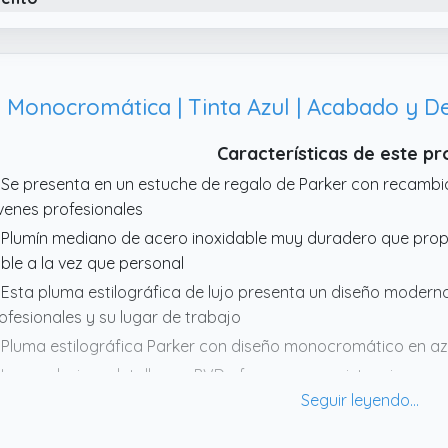
Características de este p
 Se presenta en un estuche de regalo de Parker con recambio
venes profesionales
 Plumín mediano de acero inoxidable muy duradero que prop
able a la vez que personal
 Esta pluma estilográfica de lujo presenta un diseño modern
ofesionales y su lugar de trabajo
 Pluma estilográfica Parker con diseño monocromático en azul
 Los exclusivos detalles en PVD ofrecen una resistencia superi
mo un look inconfundible