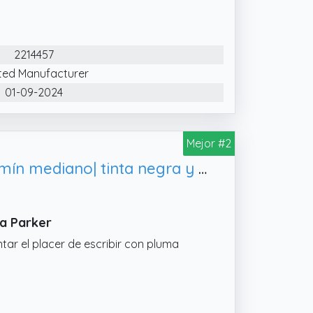
po convierten estos bolígrafos en un
lip en forma de flecha Parker
2214457
ited Manufacturer
01-09-2024
Mejor #2
Parker Jotter Originals pluma estilográfica | acabado negro clásico | plumín mediano| tinta negra y azul
ma Parker
ar el placer de escribir con pluma