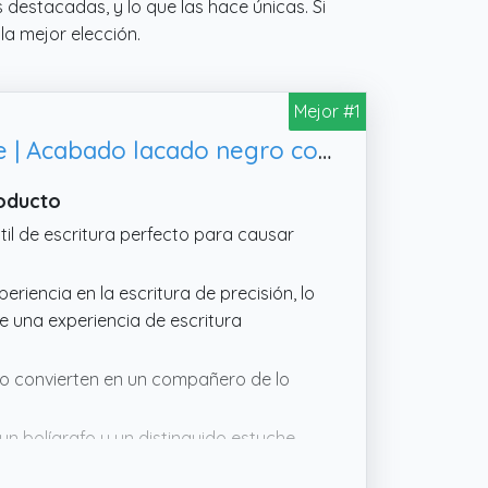
 destacadas, y lo que las hace únicas. Si
la mejor elección.
Mejor #1
Parker IM Set de regalo Duo Pen | Pluma estilográficabolígrafo y estuche | Acabado lacado negro con adornos cromados | Punta media | Recargas de tinta azul | Regalos de graduación perfectos
roducto
 útil de escritura perfecto para causar
eriencia en la escritura de precisión, lo
e una experiencia de escritura
lo convierten en un compañero de lo
 un bolígrafo y un distinguido estuche
aces que valoren los artículos