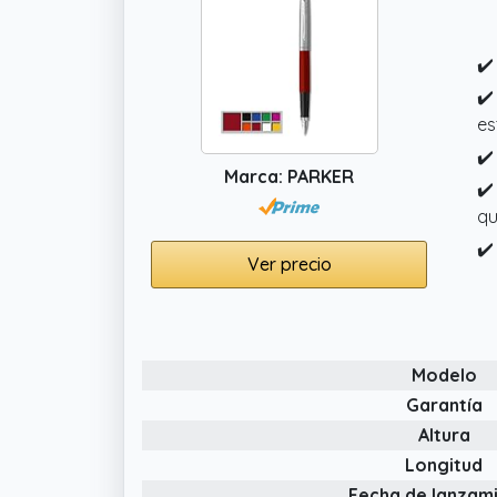
✔️
✔️
es
✔️
Marca: PARKER
✔️
qu
✔️
Ver precio
Modelo
Garantía
Altura
Longitud
Fecha de lanzam