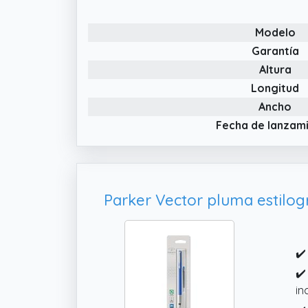
Modelo
Garantía
Altura
Longitud
Ancho
Fecha de lanzam
Parker Vector pluma estilog
✔️
✔️
in