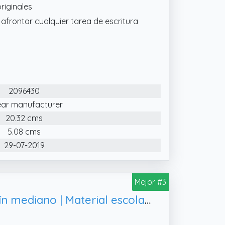
riginales
 afrontar cualquier tarea de escritura
2096430
ear manufacturer
20.32 cms
5.08 cms
29-07-2019
Mejor #3
Parker Jotter Originals pluma estilográfica | acabado rojo clásico | plumín mediano | Material escolar | tinta negra y azul