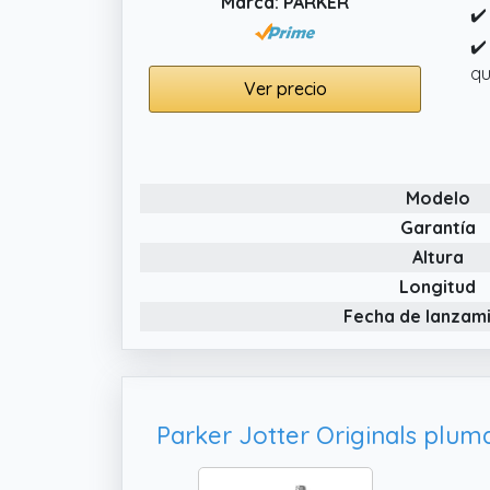
Marca: PARKER
✔️
✔️
qu
Ver precio
Modelo
Garantía
Altura
Longitud
Fecha de lanzam