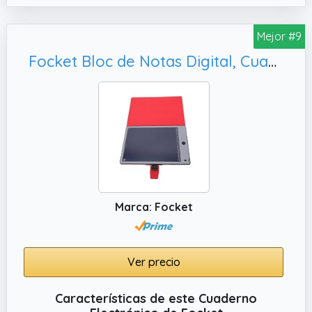
tiene una cubierta moderna y llamativa con
un fondo oscuro inspirado en el espacio
Mejor #9
profundo y coloridas nebulosas que crean
un efecto dinámico y atractivo. Ideal para
Focket Bloc de Notas Digital, Cuaderno Electrónico con Bolígrafo para Tomar Notas de Reuniones y Compartir
quienes buscan funcionalidad y estilo.
✔️ Cada año, Pigna ofrece tanto sus líneas
permanentes como ediciones limitadas
inspiradas en las tendencias actuales, con el
fin de satisfacer diferentes gustos y
garantizar siempre un surtido actual y
atractivo.
Marca: Focket
Ver precio
Características de este Cuaderno