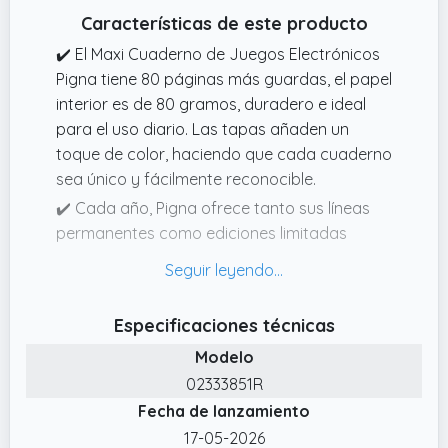
Características de este producto
✔️ El Maxi Cuaderno de Juegos Electrónicos
Pigna tiene 80 páginas más guardas, el papel
interior es de 80 gramos, duradero e ideal
para el uso diario. Las tapas añaden un
toque de color, haciendo que cada cuaderno
sea único y fácilmente reconocible.
✔️ Cada año, Pigna ofrece tanto sus líneas
permanentes como ediciones limitadas
inspiradas en las tendencias actuales, con el
fin de satisfacer diferentes gustos y
garantizar siempre un surtido actual y
Especificaciones técnicas
atractivo.
Modelo
✔️ Nuestra colección de fundas está
02333851R
diseñada para satisfacer las necesidades de
Fecha de lanzamiento
todos los grupos de edad: desde niños
pequeños, con diseños sencillos y coloridos,
17-05-2026