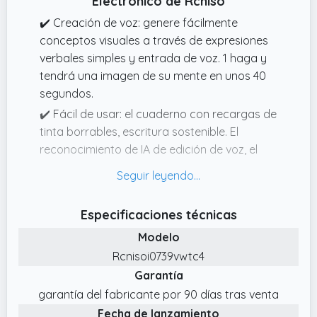
Electrónico de Rcniso
✔️ Creación de voz: genere fácilmente
conceptos visuales a través de expresiones
verbales simples y entrada de voz. 1 haga y
tendrá una imagen de su mente en unos 40
segundos.
✔️ Fácil de usar: el cuaderno con recargas de
tinta borrables, escritura sostenible. El
reconocimiento de IA de edición de voz, el
apoyo de la transcripción y el intercambio.
✔️ Conversión de sonido sin costuras a texto:
equipado con tecnología de transcripción de
Especificaciones técnicas
voz de IA, el cuaderno captura el sonido sin
Modelo
esfuerzo. Transcribe reuniones o ideas en
Rcnisoi0739vwtc4
tiempo real mientras apoya la traducción
Garantía
multilingüe para una fácil grabación.
garantía del fabricante por 90 días tras venta
✔️ Reconocimiento de escritura a mano: la
Fecha de lanzamiento
aplicación incluida presenta un