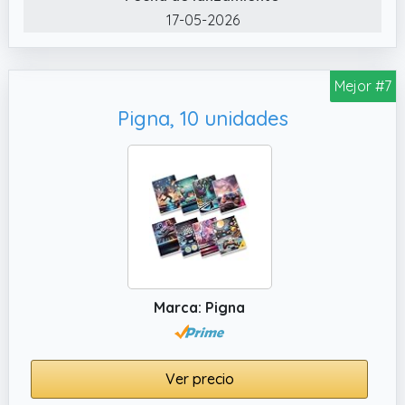
reconocimiento de escritura a mano,
17-05-2026
permitiendo que las notas escritas a mano
se conviertan en texto de palabras editable.
Mejor #7
Esta función mejora la conveniencia y la
eficiencia durante las reuniones y las
Pigna, 10 unidades
sesiones de lluvia de ideas.
✔️ Presente para todos: la versatilidad de la
pluma inteligente lo convierte en un buen
regalo para capturar ideas cada vez que
ocurre la inspiración. Compacto y liviano, es
un cuaderno ideal presente para
estudiantes, creativos y profesionales de
todo tipo.
Marca: Pigna
Ver precio