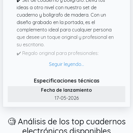
directamente a través de la aplicación, lo
ideas a otro nivel con nuestro set de
que permite la colaboración en notas de
cuaderno y bolígrafo de madera. Con un
reuniones, planes de proyectos o bocetos sin
diseño grabado en la portada, es el
dejar residuos para un flujo de trabajo
complemento ideal para cualquier persona
eficiente.
que desee un toque original y profesional en
su escritorio.
✔️ Regalo original para profesionales:
Sorprende a esa persona especial en tu vida
con un regalo único y significativo. Nuestro
cuaderno de madera personalizado con
Especificaciones técnicas
oficios, de 80 hojas rayadas y un bolígrafo
Fecha de lanzamiento
natural, es perfecto para cualquier ocasión y
muestra tu aprecio de manera especial
17-05-2026
✔️ Producto ecológico: Contribuye al cuidado
del medio ambiente con este cuaderno de
🧐 Análisis de los top cuadernos
madera fabricado con elementos naturales.
Combina funcionalidad y sostenibilidad,
electrónicos disponibles