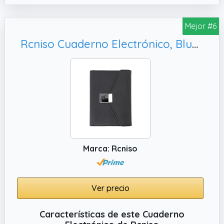
confiable.
✔️ MELODÍAS ENCANTADORAS Los efectos de
Mejor #6
sonido mágicos transforman cada apertura
Rcniso Cuaderno Electrónico, Bluetooth 5.0 para Notas
del diario en una experiencia excepcional.
Marca: Rcniso
Ver precio
Características de este Cuaderno