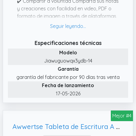
por cable, mientras que el sistema de
✔️ Compartir a voluntad Comparta sus notas
administración de energía mantiene la
y creaciones con facilidad en video, PDF o
funcionalidad del dispositivo y proporciona
formato de imagen a través de plataformas
acceso continuo a la energía durante las
de correo electrónico y redes sociales.
sesiones de escritura y el uso móvil.
✔️ Exportar el formato múltiple Exporte sus
notas en varios formatos para su flexibilidad
Especificaciones técnicas
y compatibilidad con diferentes dispositivos.
Modelo
✔️ Detección de manuscritos Reconocer el
Jiawuguowqx3ydb-14
manuscrito de manera precisa y eficiente
Garantía
para mejorar la productividad.
garantía del fabricante por 90 días tras venta
Fecha de lanzamiento
17-05-2026
Mejor #4
Awwertse Tableta de Escritura A Mano LCD Plegable de 14, Color