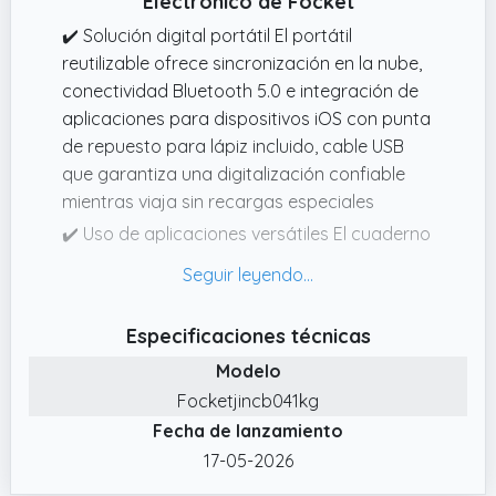
Electrónico de Focket
✔️ Solución digital portátil El portátil
reutilizable ofrece sincronización en la nube,
conectividad Bluetooth 5.0 e integración de
aplicaciones para dispositivos iOS con punta
de repuesto para lápiz incluido, cable USB
que garantiza una digitalización confiable
mientras viaja sin recargas especiales
✔️ Uso de aplicaciones versátiles El cuaderno
para tomar notas se adapta a diversos
escenarios, incluida la firma de documentos,
la creación de proyectos de planificación de
Especificaciones técnicas
arte digital o la grabación de ideas con
Modelo
funciones de generación de imágenes de
dibujo y voz de IA para la creatividad en el
Focketjincb041kg
trabajo y el estudio.
Fecha de lanzamiento
✔️ Traducción multilingüe con IA El cuaderno
17-05-2026
electrónico con bolígrafo proporciona