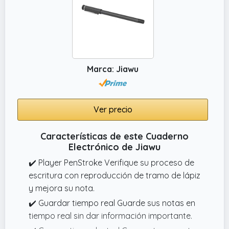
técnicas de grabación tanto tradicionales
como modernas y mantiene la eficiencia
organizacional en diferentes formatos de
medios.
✔️ Diseño de almacenamiento organizativo:
Marca: Jiawu
con múltiples compartimentos y soportes
para bolígrafos, este organizador de
escritura mantiene los materiales ordenados
Ver precio
mientras que el sistema de solución de
almacenamiento incluye espacios dedicados
Características de este Cuaderno
para documentos e instrumentos de
Electrónico de Jiawu
escritura y evita el desorden durante el
✔️ Player PenStroke Verifique su proceso de
transporte y el uso diario.
escritura con reproducción de tramo de lápiz
✔️ Sistema de energía integrado: esta
y mejora su nota.
computadora portátil con carga inalámbrica
✔️ Guardar tiempo real Guarde sus notas en
contiene una batería de 8000 mAh que
tiempo real sin dar información importante.
admite métodos de carga inalámbricos y