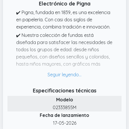
Electrónico de Pigna
✔️ Pigna, fundada en 1839, es una excelencia
en papelería. Con casi dos siglos de
experiencia, combina tradición e innovación.
✔️ Nuestra colección de fundas está
diseñada para satisfacer las necesidades de
todos los grupos de edad: desde niños
pequeños, con diseños sencillos y coloridos,
hasta niños mayores, con gráficos más
elaborados y modernos.
✔️ El Maxi Cuaderno de Juegos Electrónicos
Pigna tiene 80 páginas más guardas, el papel
Especificaciones técnicas
interior es de 80 gramos, duradero e ideal
Modelo
para el uso diario. Las tapas añaden un
02333855M
toque de color, haciendo que cada cuaderno
Fecha de lanzamiento
sea único y fácilmente reconocible.
17-05-2026
✔️ El Maxi Cuaderno de Juegos Electrónicos