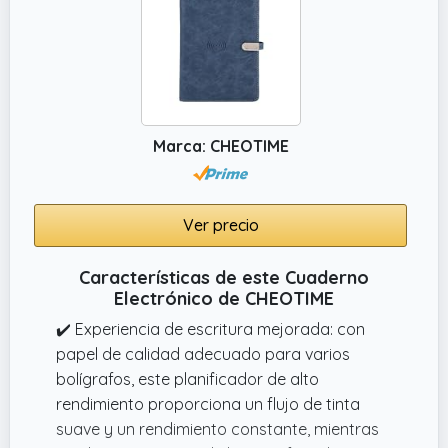
Pigna tiene 80 páginas más guardas, el papel
interior es de 80 gramos, duradero e ideal
para el uso diario. Las tapas añaden un
toque de color, haciendo que cada cuaderno
sea único y fácilmente reconocible.
Marca: CHEOTIME
Ver precio
Características de este Cuaderno
Electrónico de CHEOTIME
✔️ Experiencia de escritura mejorada: con
papel de calidad adecuado para varios
bolígrafos, este planificador de alto
rendimiento proporciona un flujo de tinta
suave y un rendimiento constante, mientras