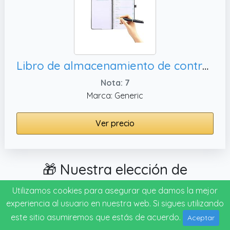
Libro de almacenamiento de contraseñas, correo electrónico
Nota: 7
Marca: Generic
Ver precio
🎁 Nuestra elección de
cuaderno electrónico para
Utilizamos cookies para asegurar que damos la mejor
regalar
experiencia al usuario en nuestra web. Si sigues utilizando
este sitio asumiremos que estás de acuerdo.
Aceptar
La mayoría de las veces cuando queremos regalar