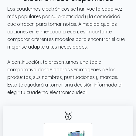
siendo una elección consciente para tus
Los cuadernos electrónicos se han vuelto cada vez
notas y apuntes.
más populares por su practicidad y la comodidad
✔️ Cuaderno de madera natural: Disfruta de
que ofrecen para tomar notas. A medida que las
la elegancia y sostenibilidad con nuestro
opciones en el mercado crecen, es importante
cuaderno de madera natural. Este bloc de
comparar diferentes modelos para encontrar el que
notas de 21,5 x 17 cm incluye 80 hojas
mejor se adapte a tus necesidades.
rayadas y un bolígrafo a juego, perfecto
para tus anotaciones diarias.
A continuación, te presentamos una tabla
✔️ Regalo para ingeniero electronico
comparativa donde podrás ver imágenes de los
excelente como idea para regalo en
productos, sus nombres, puntuaciones y marcas.
cualquier ocasión. Un detalle único, pensado
Esto te ayudará a tomar una decisión informada al
para destacar y demostrar tu aprecio en
elegir tu cuaderno electrónico ideal.
cumpleaños, aniversarios, festividades o
simplemente para expresar cariño y gratitud.
🥇