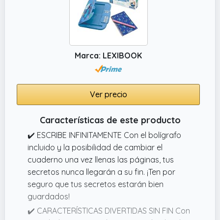
✔️ Experiencia de usuario mejorada: La
tableta viene equipada con un lápiz óptico
para escribir o dibujar con fluidez y precisión.
✔️ Descripción/Características:Experimente
la comodidad de tomar notas digitales con
Marca: LEXIBOOK
nuestra tableta de escritura LCD plegable de
14,3 pulgadas.
Ver precio
Características de este producto
✔️ ESCRIBE INFINITAMENTE Con el bolígrafo
incluido y la posibilidad de cambiar el
cuaderno una vez llenas las páginas, tus
secretos nunca llegarán a su fin. ¡Ten por
seguro que tus secretos estarán bien
guardados!
✔️ CARACTERÍSTICAS DIVERTIDAS SIN FIN Con