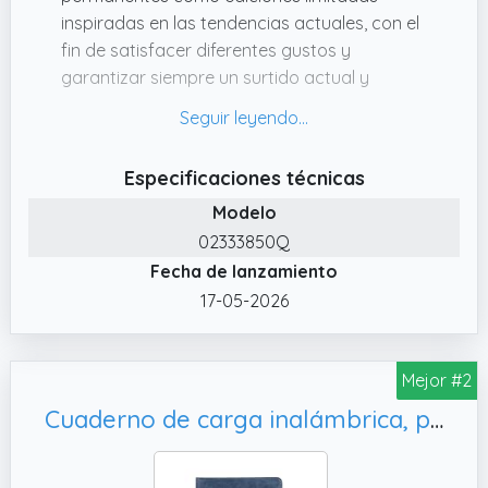
inspiradas en las tendencias actuales, con el
fin de satisfacer diferentes gustos y
garantizar siempre un surtido actual y
atractivo.
✔️ El Maxi Cuaderno de Juegos Electrónicos
tiene una cubierta moderna y llamativa con
Especificaciones técnicas
un fondo oscuro inspirado en el espacio
Modelo
profundo y coloridas nebulosas que crean
02333850Q
un efecto dinámico y atractivo. Ideal para
Fecha de lanzamiento
quienes buscan funcionalidad y estilo.
17-05-2026
✔️ Nuestra colección de fundas está
diseñada para satisfacer las necesidades de
todos los grupos de edad: desde niños
Mejor #2
pequeños, con diseños sencillos y coloridos,
hasta niños mayores, con gráficos más
Cuaderno de carga inalámbrica, planificador de
elaborados y modernos.
✔️ El Maxi Cuaderno de Juegos Electrónicos