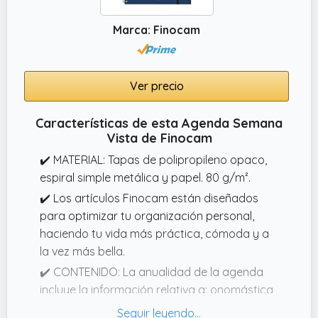
diseñado para integrarse en tu estilo de vida
ajetreado, ayudarte a planificar tu día y
Marca: Finocam
maximizar tu productividad. Es el único
planificador con vista semanal completa (de
lunes a domingo) e intervalos de 30 minutos
Ver precio
(de 7 a.
✔️ ÚNETE A TODOS LOS CLIENTES FELICES
Características de esta Agenda Semana
¡Añade tu diarios Smart Panda a la cesta y
Vista de Finocam
prepárate para organizarte!
✔️ MATERIAL: Tapas de polipropileno opaco,
espiral simple metálica y papel. 80 g/m².
✔️ Los artículos Finocam están diseñados
para optimizar tu organización personal,
haciendo tu vida más práctica, cómoda y a
la vez más bella.
✔️ CONTENIDO: La anualidad de la agenda
incluye la información relativa a: onomástica,
festivos nacionales, cambios de estación e