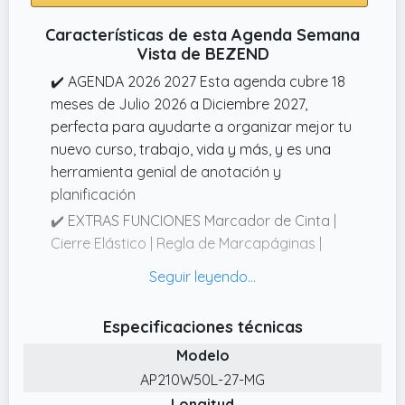
✔️ ÚNETE A TODOS LOS CLIENTES FELICES
Características de esta Agenda Semana
¡Añade tu diarios Smart Panda a la cesta y
Vista de BEZEND
prepárate para organizarte!
✔️ AGENDA 2026 2027 Esta agenda cubre 18
meses de Julio 2026 a Diciembre 2027,
perfecta para ayudarte a organizar mejor tu
nuevo curso, trabajo, vida y más, y es una
herramienta genial de anotación y
planificación
✔️ EXTRAS FUNCIONES Marcador de Cinta |
Cierre Elástico | Regla de Marcapáginas |
Pestaña Mensual | Bolsillo Plegable | Esquina
de Arranque Fácil | Portabolígrafo
Autoadhesivo | Cuenta Regresiva de Fecha
Especificaciones técnicas
✔️ VISTA SEMANAL 2 páginas por semana
Modelo
vista vertical a partir del lunes, intervalos de
AP210W50L-27-MG
30 min (una hora en fin de semana),con
Longitud
amplio espacio de líneas para escritura,