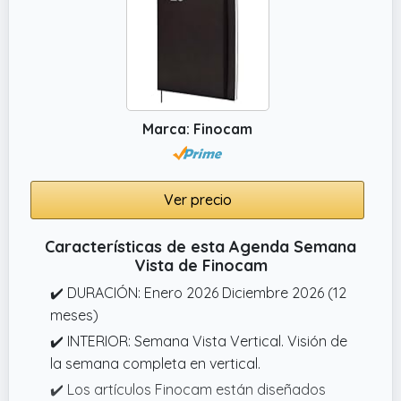
gramos, lo que garantiza una escritura suave
sin traspaso de tinta, permitiéndote usar
bolígrafos, marcadores o plumas sin
preocuparte por manchas o transparencia.
✔️ DETALLES FUNCIONALES Y RESISTENTES –
Encuadernada con espiral de plástico
Marca: Finocam
reciclable que permite abrirla en 360°, y
protegida por cubiertas plásticas duraderas
que resisten el uso diario, dobleces o caídas
Ver precio
sin perder su forma ni funcionalidad, siendo
más flexible y duradera que las tapas duras
Características de esta Agenda Semana
tradicionales.
Vista de Finocam
✔️ DURACIÓN: Enero 2026 Diciembre 2026 (12
meses)
✔️ INTERIOR: Semana Vista Vertical. Visión de
la semana completa en vertical.
✔️ Los artículos Finocam están diseñados