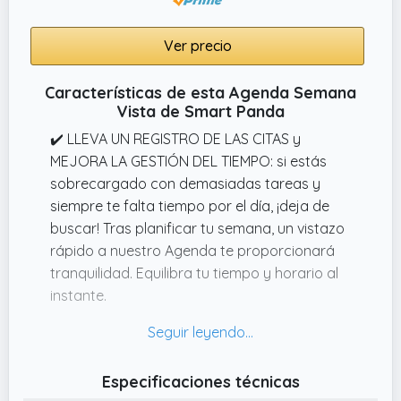
Ver precio
Características de esta Agenda Semana
Vista de Smart Panda
✔️ LLEVA UN REGISTRO DE LAS CITAS y
MEJORA LA GESTIÓN DEL TIEMPO: si estás
sobrecargado con demasiadas tareas y
siempre te falta tiempo por el día, ¡deja de
buscar! Tras planificar tu semana, un vistazo
rápido a nuestro Agenda te proporcionará
tranquilidad. Equilibra tu tiempo y horario al
instante.
✔️ El Agenda 2026 2027 Smart Panda está
diseñado para integrarse en tu estilo de vida
ajetreado, ayudarte a planificar tu día y
Especificaciones técnicas
maximizar tu productividad. Es el único