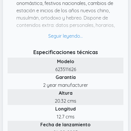
onomástica, festivos nacionales, cambios de
estación e inicios de los años nuevos chino,
musulmán, ortodoxo y hebreo. Dispone de
contenidos extra: datos personales, horarios,
fechas para destacar, calendarios, plan
anual (2 años),planificación de viajes,
festivos nacionales y de las CC.
Especificaciones técnicas
✔️ DURACIÓN: Enero 2026 Diciembre 2026 (12
Modelo
meses)
623511626
✔️ Los artículos Finocam están diseñados
Garantía
para optimizar tu organización personal,
2 year manufacturer
haciendo tu vida más práctica, cómoda y a
Altura
la vez más bella.
20.32 cms
✔️ INTERIOR: Semana Vista Vertical. Visión de
Longitud
la semana completa en vertical.
12.7 cms
Fecha de lanzamiento