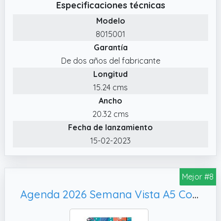
Especificaciones técnicas
semana completa en dos páginas con los
Modelo
días en columnas.
8015001
✔️ Tapa ligera de polipropileno que se puede
Garantía
personalizar: crea y cambia la portada de la
De dos años del fabricante
agenda a tu gusto.
Longitud
15.24 cms
Ancho
20.32 cms
Fecha de lanzamiento
15-02-2023
Mejor #8
Agenda 2026 Semana Vista A5 Con Espiral Flexible 112 Páginas Enero A Diciembre Papel Premium 80g Tapas Plásticas Reforzadas Diseño Flores Color Azul Diario Planificador Mensual Profesional Ligera