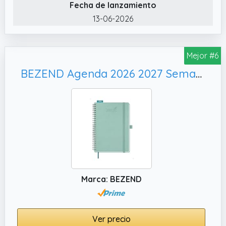
Fecha de lanzamiento
planificador con vista semanal completa (de
lunes a domingo) e intervalos de 30 minutos
13-06-2026
(de 7 a.
✔️ ALCANZA TUS OBJETIVOS PARA
Mejor #6
2026/2027: indispensable para estudiantes,
empresarios, profesionales con citas diarias
BEZEND Agenda 2026 2027 Semana Vista Vertical 15, A5 Planificador Semanal con Tapa Blanda Cuero PU - Verde Menta
y muchos más. Excelente como agenda
escolar de 20262027 o cuaderno de citas,
planificar tu día y semana por hora será
coser y cantar.
✔️ PAPEL GRUESO DE CALIDAD: a diferencia
de otras agendas con papel fino y endeble,
nuestras páginas extragruesas de primera
calidad reducen el sangrado de tinta. Página
Marca: BEZEND
doble para escribir tus objetivos semanales y
mensuales, vista anual de 2026 y 2027,
páginas de mes, dirección, contactos y
Ver precio
páginas de notas.