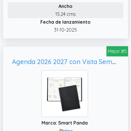
Ancho
ideal para estructurar tus objetivos y
compromisos de forma clara y efectiva. Una
15.24 cms
agenda perfecta con 160 páginas para
Fecha de lanzamiento
reuniones, viajes de negocios o uso personal.
31-10-2025
✔️ FORMATO SEMANA VISTA VERTICAL:
Perfecta para los que buscan tenerlo
Mejor #5
siempre todo controlado. Gracias a su
visualización semanal en vertical, podrás
Agenda 2026 2027 con Vista Semanal – A4 Planificador 2026 2027 Semana Vista – Diario Espiral que Inspira Productividad - Intervalos de 30 minutos - Julio 2026 a Agosto 2027 - en Español
revisar de un plumazo todas tus tareas,
recordatorios, citas y eventos..
✔️ TAPA FLEXIBLE Y GOMA ELÁSTICA: Cubierta
de plástico grueso y flexible. Además, incluye
una goma elástica para proteger aún más
todo el contenido.
Marca: Smart Panda