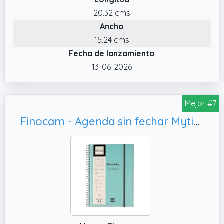
tamaño A5, dimensión de la hoja 14,8 x 21 cm,
20.32 cms
medida total 15,3 x 21,5 cm
Ancho
✔️ CALIDAD CONFIABLE Suave piel de PU de
15.24 cms
tacto agradable que puede enrollarse y
Fecha de lanzamiento
guardarse, embalado en caja de cartón,
13-06-2026
encuadernación de doble espiral, papel
blanco inocuo de 80 g/m², resistente a la
penetración de la tinta
Mejor #7
✔️ PÁGINAS ADICIONALES Plan Anual 2628 |
Finocam - Agenda sin fechar Mytime Semana Vista Vertical Internacional
Plan Mensual | Horario x 4 | Calendario 26 y 27
| Páginas de Viaje / Gastos / Notas
Punteadas / Contacto / Días Festivos en
España