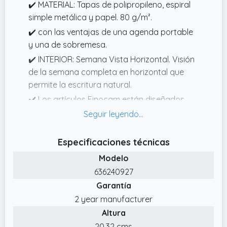
✔️ MATERIAL: Tapas de polipropileno, espiral
simple metálica y papel. 80 g/m².
✔️ con las ventajas de una agenda portable
y una de sobremesa.
✔️ INTERIOR: Semana Vista Horizontal. Visión
de la semana completa en horizontal que
permite la escritura natural.
✔️ Los artículos Finocam están diseñados
para optimizar tu organización personal,
haciendo tu vida más práctica, cómoda y a
la vez más bella.
Especificaciones técnicas
✔️ CONTENIDO: La anualidad de la agenda
Modelo
incluye la información relativa a festivos. La
636240927
agenda dispone también de otros
Garantía
contenidos extra: datos personales,
2 year manufacturer
calendarios, fechas para destacar, códigos
Altura
de países, mapa de los husos horarios,
20.32 cms