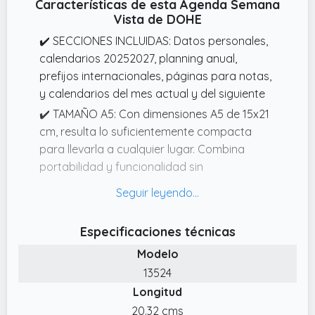
Características de esta Agenda Semana
Vista de DOHE
✔️ SECCIONES INCLUIDAS: Datos personales,
calendarios 20252027, planning anual,
prefijos internacionales, páginas para notas,
y calendarios del mes actual y del siguiente
✔️ TAMAÑO A5: Con dimensiones A5 de 15x21
cm, resulta lo suficientemente compacta
para llevarla a cualquier lugar. Combina
portabilidad y funcionalidad sin
comprometer el espacio de escritura.
✔️ CIERRE DE ESPIRAL: Sus anillas metálicas te
permitirán abrir el planificador 360º y que
Especificaciones técnicas
tengas siempre localizable la página que
Modelo
necesites
13524
✔️ AGENDA ANUAL 2026: Organiza tu 2026
Longitud
con este planificador en castellano que
20.32 cms
cubre los 12 meses de enero a diciembre,