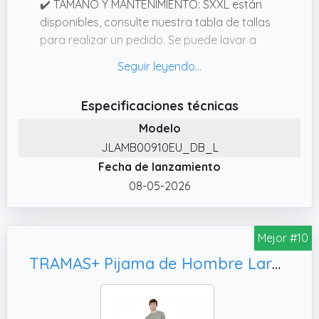
✔️ TAMAÑO Y MANTENIMIENTO: SXXL están
disponibles, consulte nuestra tabla de tallas
para realizar un pedido. Se puede lavar a
máquina y a mano, Se recomienda lavar en
agua fría, no usar lejía
✔️ DISEÑO SUELTO: Los pijamas clásicos
Especificaciones técnicas
hombre están diseñados para la comodidad
Modelo
clásica, versión suelta, desenfrenada, fácil de
JLAMB00910EU_DB_L
estirar, adecuada para la mayoría de
Fecha de lanzamiento
figuras, la mejor opción para el tiempo libre
08-05-2026
✔️ MATERIAL CÓMODO: Los pijama de
cuadros hombre están hechos de 95%
algodón + 5% elastano, que es cómodo y
Mejor #10
suave. Materiales respetuosos con la piel,
que le permiten tener un sueño cómodo y un
TRAMAS+ Pijama de Hombre Largo, Cuadro Danke Verde Cacería
tiempo de ocio
✔️ ELECCIÓN IDEAL: Los pijama de hombre
son un regalo ideal para padre, novios,