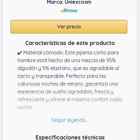
Marca: Uniexcosm
para una gran variedad de ocasiones,
proporcionando comodidad y estilo sin
concesiones.
Ver precio
✔️ DETALLES CUIDADOS EN LA CAMISETA DE
MANGA CORTA: La camiseta de manga corta
Características de este producto
presenta dos rayas decorativas y un escote
✔️ Material cómodo: Este pijama corto para
en V que no solo aportan un toque de estilo,
hombre está hecho de una mezcla de 95%
sino que también ayudan a resaltar la forma
algodón y 5% elastano, que es agradable al
del rostro.
tacto y transpirable. Perfecto para las
calurosas noches de verano, garantiza una
experiencia de sueño agradable, fresca y
refrescante y ofrece el máximo confort cada
noche.
✔️ Diseño clásico: El pijama corto para
hombre tiene una parte superior con cuello
redondo clásico y botones elegantes, que se
Especificaciones técnicas
ve moderno y simple. Estos pantalones