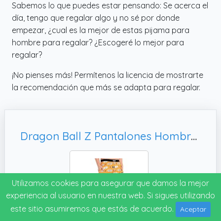
Sabemos lo que puedes estar pensando: Se acerca el
día, tengo que regalar algo y no sé por donde
empezar, ¿cual es la mejor de estas pijama para
hombre para regalar? ¿Escogeré lo mejor para
regalar?
¡No pienses más! Permítenos la licencia de mostrarte
la recomendación que más se adapta para regalar.
Dragon Ball Z Pantalones Hombre y Adolescente Pantalon Pijama Goku Verano Invierno Ropa Hombre Anime Ideas de Regalos (2XL, Naranja)
Utilizamos cookies para asegurar que damos la mejor
experiencia al usuario en nuestra web. Si sigues utilizando
este sitio asumiremos que estás de acuerdo.
Aceptar