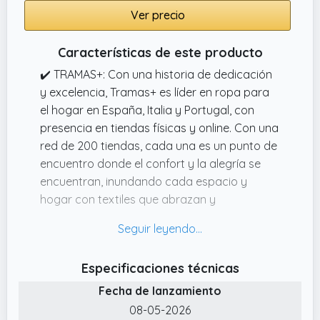
son muy prácticos para moverse por la
Ver precio
casa, aumentando la practicidad y
comodidad del pijama.
Características de este producto
✔️ DISEÑO CÓMODO Y AJUSTADO: las
✔️ TRAMAS+: Con una historia de dedicación
camisetas de pijama de verano para hombre
y excelencia, Tramas+ es líder en ropa para
cuentan con un diseño clásico de cuello
el hogar en España, Italia y Portugal, con
redondo abotonado a rayas con mangas
presencia en tiendas físicas y online. Con una
cortas, simple y elegante. La parte inferior es
red de 200 tiendas, cada una es un punto de
un pantalón de pijama corto, con cinturilla
encuentro donde el confort y la alegría se
elástica y cordón ajustable, asegurando que
encuentran, inundando cada espacio y
se pueda ajustar a voluntad al usarlo,
hogar con textiles que abrazan y
haciéndolo más cómodo y adecuado para
reconfortan
varios tipos de cuerpo.
✔️ FÁCIL DE CUIDAR: Los pijamas de hombre
de Tramas+ combinan practicidad y belleza.
Especificaciones técnicas
Lávalas a máquina en frío, ciclo delicado, sin
Fecha de lanzamiento
lejía.
08-05-2026
✔️ PIJAMA DE HOMBRE LARGO: Cada pijama