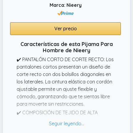
Lávalas a máquina en frío, ciclo delicado, sin
Marca: Nieery
lejía.
✔️ TRAMAS+: Con una historia de dedicación
y excelencia, Tramas+ es líder en ropa para
Ver precio
el hogar en España, Italia y Portugal, con
presencia en tiendas físicas y online. Con una
Características de esta Pijama Para
red de 200 tiendas, cada una es un punto de
Hombre de Nieery
encuentro donde el confort y la alegría se
✔️ PANTALÓN CORTO DE CORTE RECTO: Los
encuentran, inundando cada espacio y
pantalones cortos presentan un diseño de
hogar con textiles que abrazan y
corte recto con dos bolsillos diagonales en
reconfortan
los laterales. La cintura elástica con cordón
ajustable permite un ajuste flexible y
cómodo, garantizando que te sientas libre
para moverte sin restricciones.
✔️ COMPOSICIÓN DE TEJIDO DE ALTA
CALIDAD: Con un 95% de algodón y un 5% de
elastano, este conjunto de pijama ofrece