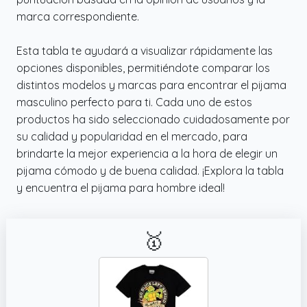
satisfacer todos los gustos y estilos,
marca correspondiente.
transformando la moda de hombre, para
sentirse ideal en casa
Esta tabla te ayudará a visualizar rápidamente las
✔️ PIJAMA DE HOMBRE LARGO: Cada pijama
opciones disponibles, permitiéndote comparar los
de caballero de Tramas+ incluye una
distintos modelos y marcas para encontrar el pijama
camiseta de manga larga y un pantalón
masculino perfecto para ti. Cada uno de estos
largo con cintura ajustable, todo lo
productos ha sido seleccionado cuidadosamente por
necesario para las noches más cálidas.
su calidad y popularidad en el mercado, para
Gracias a su corte y acabado de calidad, el
brindarte la mejor experiencia a la hora de elegir un
pijama de verano se ajusta perfectamente al
pijama cómodo y de buena calidad. ¡Explora la tabla
cuerpo aportando una sensación de
y encuentra el pijama para hombre ideal!
frescura
🥇