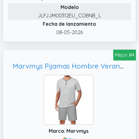
Modelo
holgados de pernera recta con prácticos
bolsillos laterales combinan funcionalidad
JLFJJM00312EU_COBNB_L
con estilo y te permiten llevar objetos
Fecha de lanzamiento
pequeños contigo.
08-05-2026
✔️ Pijama de verano de dos piezas para
hombre: Este pijama corto para hombre
Mejor #4
incluye una camiseta de manga corta y
pantalones cortos para dormir, que se
Marvmys Pijamas Hombre Verano Corto Conjunto Algodón Raya Manga Cortas Tops Pijama Pantalones con Bolsillo S-3XL
pueden combinar y personalizar fácilmente.
El sofisticado diseño en contraste añade
encanto adicional y es adecuado para
diversas ocasiones.
✔️ Idea de regalo emocional: Estos pijamas
cortos para hombre combinan comodidad
con estilo y no solo son una excelente opción
para el uso diario, sino también un regalo
Marca: Marvmys
perfecto para expresar cariño. Ideal para