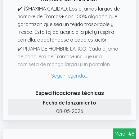
✔️ 🥇MAXIMA CALIDAD: Los pijamas largos de
hombre de Tramas+ son 100% algodón que
garantizan que sea un tejido traspirable y
fresco. Este tejido acaricia la piel y respira
con ella, adaptándose a cada estación.
✔️ PIJAMA DE HOMBRE LARGO: Cada pijama
de caballero de Tramas+ incluye una
camiseta de manga larga y un pantalón
largo con cintura ajustable, todo lo
necesario para las noches más cálidas.
Gracias a su corte y acabado de calidad, el
Especificaciones técnicas
pijama de verano se ajusta perfectamente al
Fecha de lanzamiento
cuerpo aportando una sensación de
frescura
08-05-2026
✔️ TE OFRECEMOS EL MEJOR DISEÑO: El
verdadero encanto de Tramas+ reside en su
Mejor #8
habilidad para ofrecer unos diseños