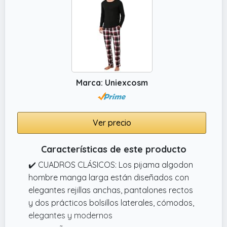
transpirable y absorbente del sudor.
✔️ Conjunto de Pijama de Manga Corta
Hombres. : Este conjunto de pijama de dos
piezas de algodón es cómodo y práctico, es
la elección perfecta para una buena noche
de sueño.
Marca: Uniexcosm
Ver precio
Características de este producto
✔️ CUADROS CLÁSICOS: Los pijama algodon
hombre manga larga están diseñados con
elegantes rejillas anchas, pantalones rectos
y dos prácticos bolsillos laterales, cómodos,
elegantes y modernos