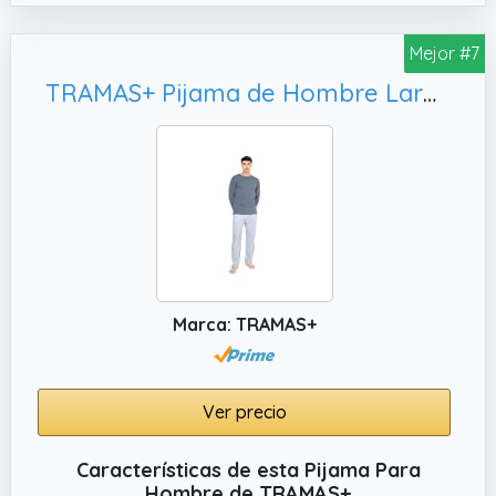
✔️ Diseño con Cuello en V: El cuello en V
aporta un toque moderno y cómodo,
Mejor #7
evitando roces en el cuello y permitiendo
libertad de movimiento, perfecto como ropa
TRAMAS+ Pijama de Hombre Largo, Kodac Azul Marino
de dormir hombre y ropa de casa
✔️ Ideal para Otoño e Invierno: Gracias a su
tejido cálido y ligero, este conjunto pijama
hombre mantiene el calor sin agobiar, siendo
una opción perfecta como pijama invierno
hombre o para entretiempo
Marca: TRAMAS+
Ver precio
Características de esta Pijama Para
Hombre de TRAMAS+