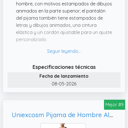
hombre, con motivos estampados de dibujos
reconfortan
animados en la parte superior; el pantalón
del pijama también tiene estampados de
letras y dibujos animados, una cintura
elástica y un cordón ajustable para un ajuste
personalizado.
✔️ Pijama y Ropa de Interior. : Ya sea en el
dormitorio, la sala de estar o la cocina, estos
conjuntos de ropa de ocio para hombres le
Especificaciones técnicas
garantizarán comodidad durante el sueño o
Fecha de lanzamiento
las actividades.
08-05-2026
✔️ Pijama Verano Hombre. : El conjunto de
pijama para hombres incluye pijamas de
manga corta y shorts.
Mejor #9
✔️ Pijama Hombre Algodon. : El conjunto de
Uniexcosm Pijama de Hombre Algodón de Cuadros Manga Larga Con Bolsillo - Ropa de Casa Cuello Redondo Conjunto Suave Para Casual Hogar - Negro Oscuro L
pijama corto de manga corta para hombres
está hecho de 95% poliéster y 5% elastano,