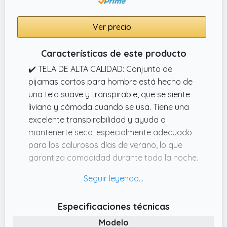
padres, maridos, hermanos o amigos
cercanos para fortalecer la relación mutua.
Ver precio
✔️ Instrucciones de tamaño y cuidado: Apto
para lavar a máquina o a mano en agua fría,
Características de este producto
se recomienda lavar con colores similares, a
✔️ TELA DE ALTA CALIDAD: Conjunto de
una temperatura máxima de 40°C. Los
pijamas cortos para hombre está hecho de
pijamas cortos para hombre de Uniexcosm
una tela suave y transpirable, que se siente
están disponibles en tallas M a 3XL, para que
liviana y cómoda cuando se usa. Tiene una
cada cliente pueda encontrar la talla
excelente transpirabilidad y ayuda a
adecuada.
mantenerte seco, especialmente adecuado
para los calurosos días de verano, lo que
garantiza comodidad durante toda la noche.
✔️ MÚLTIPLES OPCIONES DE COLOR: Pijamas
Hombre Algodón está disponible en una
variedad de colores elegantes, desde
Especificaciones técnicas
neutros clásicos hasta vivos tonos
Modelo
veraniegos, para adaptarse a cada