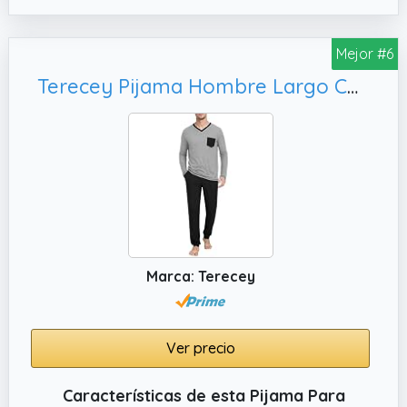
de caballero de Tramas+ incluye una
camiseta de manga larga y un pantalón
Mejor #6
largo con cintura ajustable, todo lo
necesario para las noches más cálidas.
Terecey Pijama Hombre Largo Conjunto de Pijama de Manga Larga Ropa de Dormir Hombre Cuello en V Suave Cálido y Ligero para Otoño Invierno
Gracias a su corte y acabado de calidad, el
pijama de verano se ajusta perfectamente al
cuerpo aportando una sensación de
frescura
✔️ 🥇MAXIMA CALIDAD: Los pijamas largos de
hombre de Tramas+ son 100% algodón que
garantizan que sea un tejido traspirable y
fresco. Este tejido acaricia la piel y respira
Marca: Terecey
con ella, adaptándose a cada estación.
✔️ TE OFRECEMOS EL MEJOR DISEÑO: El
verdadero encanto de Tramas+ reside en su
Ver precio
habilidad para ofrecer unos diseños
modernos y elegantes que se convierten en
Características de esta Pijama Para
una opción ideal. Cada estampado está