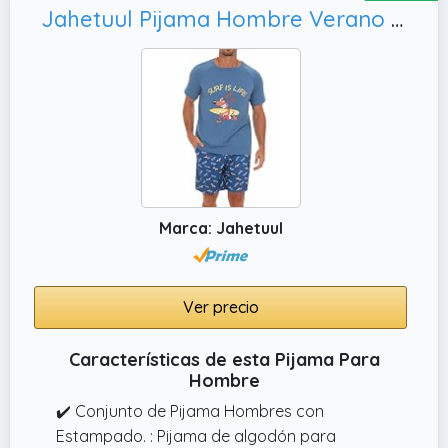
modernos y elegantes que se convierten en
Jahetuul Pijama Hombre Verano de Algodón Pijama Corto Hombre con Estampado Conjuntos de Pijamas Cortos Pijamas y Ropa de Estar en Casa
una opción ideal. Cada estampado está
cuidadosamente seleccionado para
satisfacer todos los gustos y estilos,
transformando la moda de hombre, para
sentirse ideal en casa
✔️ FÁCIL DE CUIDAR: Los pijamas de hombre
de Tramas+ combinan practicidad y belleza.
Lávalas a máquina en frío, ciclo delicado, sin
Marca: Jahetuul
lejía.
✔️ TRAMAS+: Con una historia de dedicación
y excelencia, Tramas+ es líder en ropa para
Ver precio
el hogar en España, Italia y Portugal, con
presencia en tiendas físicas y online. Con una
Características de esta Pijama Para
red de 200 tiendas, cada una es un punto de
Hombre
encuentro donde el confort y la alegría se
✔️ Conjunto de Pijama Hombres con
encuentran, inundando cada espacio y
Estampado. : Pijama de algodón para
hogar con textiles que abrazan y