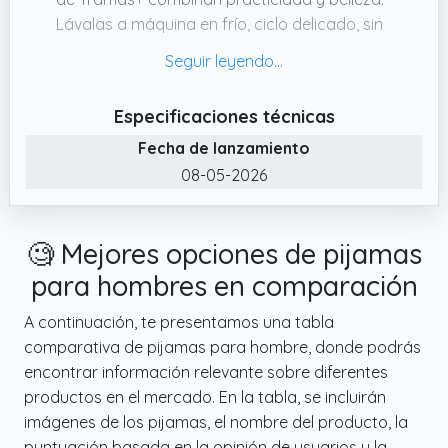
Lávalas a máquina en frío, ciclo delicado, sin
lejía.
✔️ TRAMAS+: Con una historia de dedicación
y excelencia, Tramas+ es líder en ropa para
Especificaciones técnicas
el hogar en España, Italia y Portugal, con
Fecha de lanzamiento
presencia en tiendas físicas y online. Con una
08-05-2026
red de 200 tiendas, cada una es un punto de
encuentro donde el confort y la alegría se
encuentran, inundando cada espacio y
🧐 Mejores opciones de pijamas
hogar con textiles que abrazan y
reconfortan
para hombres en comparación
✔️ TE OFRECEMOS EL MEJOR DISEÑO: El
A continuación, te presentamos una tabla
verdadero encanto de Tramas+ reside en su
comparativa de pijamas para hombre, donde podrás
habilidad para ofrecer unos diseños
encontrar información relevante sobre diferentes
modernos y elegantes que se convierten en
productos en el mercado. En la tabla, se incluirán
una opción ideal. Cada estampado está
imágenes de los pijamas, el nombre del producto, la
cuidadosamente seleccionado para
puntuación basada en la opinión de usuarios y la