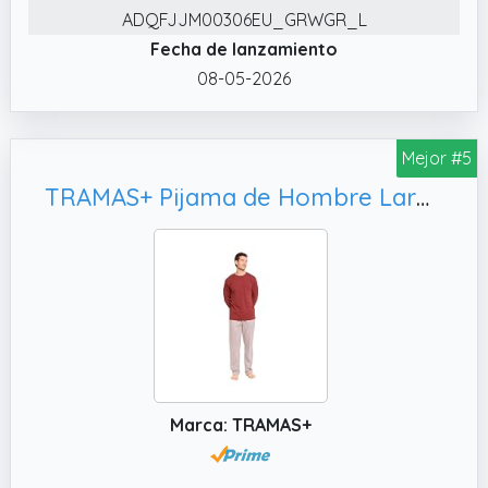
preferencia y estilo. Ya sea que estés
ADQFJJM00306EU_GRWGR_L
descansando en casa o viajando, estos
Fecha de lanzamiento
pijamas ofrecen un estilo simple pero
08-05-2026
elegante.
✔️ AMPLIA COBERTURA DE TAMAÑOS Y
Mejor #5
CUIDADO FÁCIL: Pijamas Hombre Corto Los
tamaños varían de 3 a 3XL, adecuados para
TRAMAS+ Pijama de Hombre Largo, Cuadro Michael
hombres de todo tipo de cuerpo, lo que
garantiza que todos puedan encontrar el
tamaño correcto. Los pijamas se pueden
lavar a máquina, lo que hace que el cuidado
diario sea simple y conveniente.
✔️ DETALLES PRÁCTICOS: Los pantalones
cortos están equipados con dos prácticos
bolsillos laterales, en los que se pueden
Marca: TRAMAS+
guardar cómodamente teléfonos móviles,
llaves u otros objetos pequeños. También