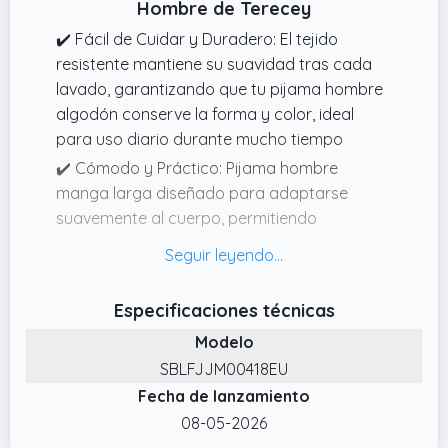
Hombre de Terecey
cuidadosamente seleccionado para
✔️ Fácil de Cuidar y Duradero: El tejido
satisfacer todos los gustos y estilos,
resistente mantiene su suavidad tras cada
transformando la moda de hombre, para
lavado, garantizando que tu pijama hombre
sentirse ideal en casa
algodón conserve la forma y color, ideal
para uso diario durante mucho tiempo
✔️ Cómodo y Práctico: Pijama hombre
manga larga diseñado para adaptarse
suavemente al cuerpo, permitiendo
movimientos libres y asegurando noches de
sueño reparador sin restricciones
✔️ Tejido Suave y Transpirable:
Especificaciones técnicas
Confeccionado en mezcla de algodón y
Modelo
poliéster, este pijama hombre largo ofrece
SBLFJJM00418EU
comodidad, suavidad y transpirabilidad
Fecha de lanzamiento
ideales para noches de descanso en
cualquier estación
08-05-2026