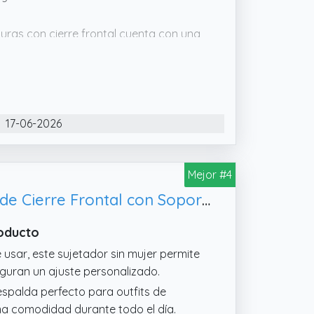
turas con cierre frontal cuenta con una
y columna vertebral, mejorando así tu
yudándote a mantenerte cómodo
de soporte correctivo transpirable sin
 mantenerte fresco, seco y cómodo
17-06-2026
o para pieles sensibles
tico cierre frontal para que sea fácil de
levación y una forma favorables sin
Mejor #4
Genérico Sujetador Corrector Postura sin Espalda Sujetador Sincosturas de Cierre Frontal con Soporte de Espalda Ajustable Ropa Interior Moldeadora Transpirable Deportivos para Mujer (Beige, XL)
roducto
 usar, este sujetador sin mujer permite
eguran un ajuste personalizado.
espalda perfecto para outfits de
ma comodidad durante todo el día.