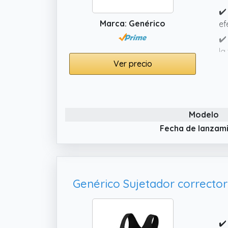
✔️
Marca: Genérico
ef
✔️
la
Ver precio
✔️
co
si
Modelo
Fecha de lanzam
✔️