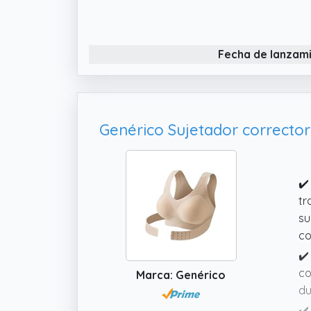
du
✔️
pi
Fecha de lanzam
po
✔️
ca
di
✔️
tr
su
co
✔️
co
Marca: Genérico
du
✔️