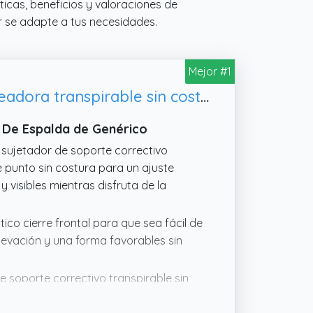
ticas, beneficios y valoraciones de
or se adapte a tus necesidades.
Mejor #1
Genérico Sujetador corrector de postura para mujer, ropa interior moldeadora transpirable sin costuras 2026
r De Espalda de Genérico
 sujetador de soporte correctivo
 punto sin costura para un ajuste
 visibles mientras disfruta de la
tico cierre frontal para que sea fácil de
levación y una forma favorables sin
de soporte correctivo transpirable sin
 mantenerte fresco, seco y cómodo