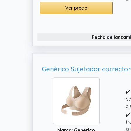
po
Ver precio
sa
✔️
pi
Fecha de lanzam
po
✔️
ca
di
✔️
ca
di
✔️
tr
su
Marca: Genérico