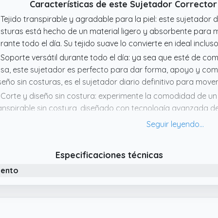
Características de este Sujetador Correcto
 Tejido transpirable y agradable para la piel: este sujetador 
sturas está hecho de un material ligero y absorbente para
rante todo el día. Su tejido suave lo convierte en ideal inclus
 Soporte versátil durante todo el día: ya sea que esté de c
sa, este sujetador es perfecto para dar forma, apoyo y co
seño sin costuras, es el sujetador diario definitivo para move
 Corte y diseño sin costura: experimente la comodidad de un
anspirable sin costura, diseñado con tecnología avanzada de
ave bajo cualquier prenda. Diga adiós a las líneas hinchadas y
modidad durante todo el día
 Soporte postural correctivo: este sujetador postural sin cos
Especificaciones técnicas
eza trasera reforzada para apoyar suavemente tus hombros 
iento
stura y reduciendo la tensión. Ideal para el uso diario, a
 Cierre frontal fácil de poner: El sujetador cuenta con un prác
ner y quitar. Soporte fijo seguro mientras proporciona una e
crificar la comodidad