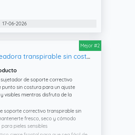
o para pieles sensibles
turas con cierre frontal cuenta con una
y columna vertebral, mejorando así tu
17-06-2026
yudándote a mantenerte cómodo
ompras, entrenando o relajándose en
modidad. Con sus anchas correas y
Mejor #2
rse contigo.
Genérico Sujetador corrector de postura para mujer, ropa interior moldeadora transpirable sin costuras 2026
roducto
 sujetador de soporte correctivo
 punto sin costura para un ajuste
 visibles mientras disfruta de la
de soporte correctivo transpirable sin
 mantenerte fresco, seco y cómodo
o para pieles sensibles
tico cierre frontal para que sea fácil de