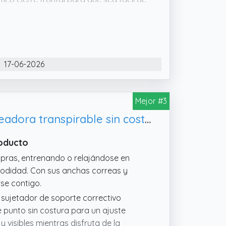
levación y una forma favorables sin
turas con cierre frontal cuenta con una
y columna vertebral, mejorando así tu
17-06-2026
yudándote a mantenerte cómodo
ompras, entrenando o relajándose en
modidad. Con sus anchas correas y
Mejor #3
rse contigo.
Genérico Sujetador corrector de postura para mujer, ropa interior moldeadora transpirable sin costuras
roducto
ompras, entrenando o relajándose en
modidad. Con sus anchas correas y
rse contigo.
 sujetador de soporte correctivo
 punto sin costura para un ajuste
 visibles mientras disfruta de la