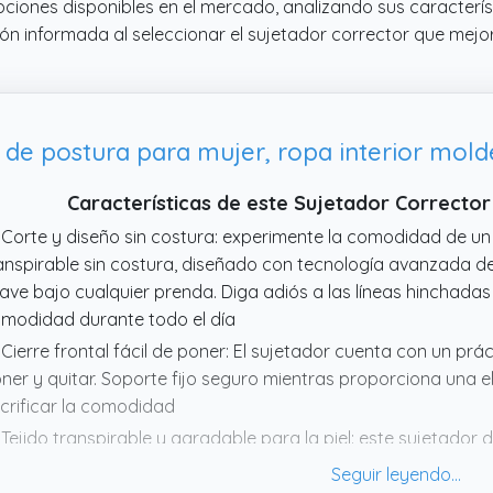
pciones disponibles en el mercado, analizando sus caracterís
ión informada al seleccionar el sujetador corrector que mej
Características de este Sujetador Correcto
 Corte y diseño sin costura: experimente la comodidad de un
anspirable sin costura, diseñado con tecnología avanzada de
ave bajo cualquier prenda. Diga adiós a las líneas hinchadas y
modidad durante todo el día
 Cierre frontal fácil de poner: El sujetador cuenta con un prác
ner y quitar. Soporte fijo seguro mientras proporciona una e
crificar la comodidad
 Tejido transpirable y agradable para la piel: este sujetador 
sturas está hecho de un material ligero y absorbente para