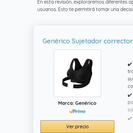
En esta revisión, exploraremos diferentes o
usuarios. Esto te permitirá tomar una decis
✔️
tr
su
co
✔️
po
Marca: Genérico
sa
✔️
co
Ver precio