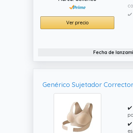
co
✔️
pi
Ver precio
po
✔️
co
Fecha de lanzam
du
✔️
po
sa
✔️
po
✔️
es