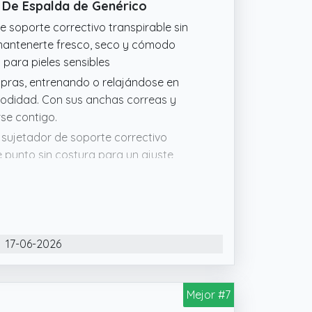
r De Espalda de Genérico
de soporte correctivo transpirable sin
 mantenerte fresco, seco y cómodo
o para pieles sensibles
ompras, entrenando o relajándose en
modidad. Con sus anchas correas y
rse contigo.
 sujetador de soporte correctivo
 punto sin costura para un ajuste
 visibles mientras disfruta de la
turas con cierre frontal cuenta con una
y columna vertebral, mejorando así tu
17-06-2026
yudándote a mantenerte cómodo
tico cierre frontal para que sea fácil de
levación y una forma favorables sin
Mejor #7