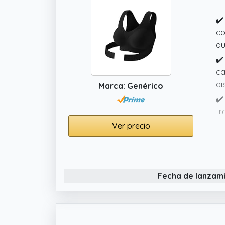
✔️
co
du
✔️
ca
di
Marca: Genérico
✔️
tr
su
Ver precio
co
✔️
pi
Fecha de lanzam
po
✔️
po
sa