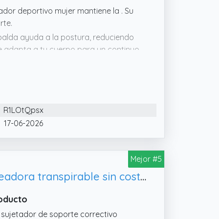
ador deportivo mujer mantiene la . Su
rte.
palda ayuda a la postura, reduciendo
le adapta a tu cuerpo para un continuo.
ratorio y ropa interior, este sujetador
e en tallas inclusivas para todas las
R1LOtQpsx
17-06-2026
Mejor #5
Genérico Sujetador corrector de postura para mujer, ropa interior moldeadora transpirable sin costuras #1
roducto
 sujetador de soporte correctivo