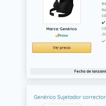
tr
su
co
✔️
ca
Marca: Genérico
di
✔️
po
Ver precio
sa
✔️
pi
Fecha de lanzam
po
✔️
co
du