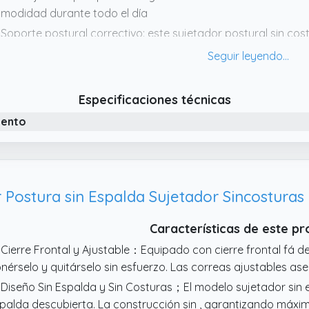
modidad durante todo el día
 Soporte postural correctivo: este sujetador postural sin cos
eza trasera reforzada para apoyar suavemente tus hombros 
stura y reduciendo la tensión. Ideal para el uso diario, a
 Tejido transpirable y agradable para la piel: este sujetador 
Especificaciones técnicas
sturas está hecho de un material ligero y absorbente para
iento
rante todo el día. Su tejido suave lo convierte en ideal inclus
 Cierre frontal fácil de poner: El sujetador cuenta con un prác
ner y quitar. Soporte fijo seguro mientras proporciona una e
crificar la comodidad
Características de este p
 Cierre Frontal y Ajustable：Equipado con cierre frontal fá de
nérselo y quitárselo sin esfuerzo. Las correas ajustables as
 Diseño Sin Espalda y Sin Costuras；El modelo sujetador sin 
palda descubierta. La construcción sin , garantizando máxi