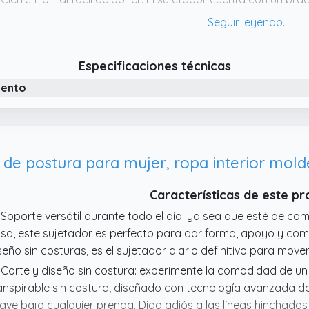
ner y quitar. Soporte fijo seguro mientras proporciona una e
crificar la comodidad
 Soporte postural correctivo: este sujetador postural sin cos
Especificaciones técnicas
eza trasera reforzada para apoyar suavemente tus hombros 
iento
stura y reduciendo la tensión. Ideal para el uso diario, a
 Soporte versátil durante todo el día: ya sea que esté de c
sa, este sujetador es perfecto para dar forma, apoyo y co
seño sin costuras, es el sujetador diario definitivo para move
Características de este p
 Soporte versátil durante todo el día: ya sea que esté de c
sa, este sujetador es perfecto para dar forma, apoyo y co
seño sin costuras, es el sujetador diario definitivo para move
 Corte y diseño sin costura: experimente la comodidad de un
anspirable sin costura, diseñado con tecnología avanzada de
ave bajo cualquier prenda. Diga adiós a las líneas hinchadas y