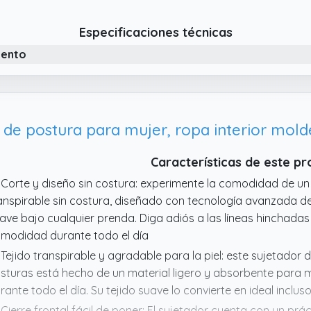
rante todo el día. Su tejido suave lo convierte en ideal inclus
 Soporte postural correctivo: este sujetador postural sin cos
Especificaciones técnicas
eza trasera reforzada para apoyar suavemente tus hombros 
iento
stura y reduciendo la tensión. Ideal para el uso diario, a
 Soporte versátil durante todo el día: ya sea que esté de c
sa, este sujetador es perfecto para dar forma, apoyo y co
seño sin costuras, es el sujetador diario definitivo para move
Características de este p
 Corte y diseño sin costura: experimente la comodidad de un
anspirable sin costura, diseñado con tecnología avanzada de
ave bajo cualquier prenda. Diga adiós a las líneas hinchadas y
modidad durante todo el día
 Tejido transpirable y agradable para la piel: este sujetador 
sturas está hecho de un material ligero y absorbente para
rante todo el día. Su tejido suave lo convierte en ideal inclus
 Cierre frontal fácil de poner: El sujetador cuenta con un prác