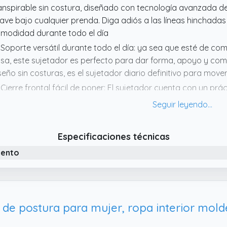
anspirable sin costura, diseñado con tecnología avanzada de
ave bajo cualquier prenda. Diga adiós a las líneas hinchadas y
modidad durante todo el día
 Soporte versátil durante todo el día: ya sea que esté de c
sa, este sujetador es perfecto para dar forma, apoyo y co
seño sin costuras, es el sujetador diario definitivo para move
 Cierre frontal fácil de poner: El sujetador cuenta con un prác
ner y quitar. Soporte fijo seguro mientras proporciona una e
crificar la comodidad
 Soporte postural correctivo: este sujetador postural sin cos
Especificaciones técnicas
eza trasera reforzada para apoyar suavemente tus hombros 
iento
stura y reduciendo la tensión. Ideal para el uso diario, a
 Tejido transpirable y agradable para la piel: este sujetador 
sturas está hecho de un material ligero y absorbente para
rante todo el día. Su tejido suave lo convierte en ideal inclus