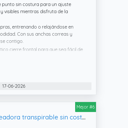
 punto sin costura para un ajuste
 visibles mientras disfruta de la
ompras, entrenando o relajándose en
modidad. Con sus anchas correas y
rse contigo.
tico cierre frontal para que sea fácil de
levación y una forma favorables sin
turas con cierre frontal cuenta con una
y columna vertebral, mejorando así tu
17-06-2026
yudándote a mantenerte cómodo
de soporte correctivo transpirable sin
 mantenerte fresco, seco y cómodo
Mejor #6
o para pieles sensibles
Genérico Sujetador corrector de postura para mujer, ropa interior moldeadora transpirable sin costuras