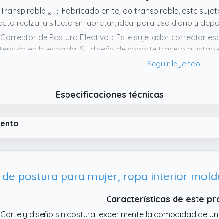
 Transpirable y ：Fabricado en tejido transpirable, este sujet
ecto realza la silueta sin apretar, ideal para uso diario y depo
 Corrector de Postura Efectivo：Este sujetador corrector es
 tensión en la espalda. Su diseño de soporte trasero ajustab
 Uso Versá y Regalo Ideal： para uso diario, deporte, postope
rrector de espalda un regalo práctico para mujeres. Disponibl
luetas.
Especificaciones técnicas
iento
Características de este p
 Corte y diseño sin costura: experimente la comodidad de un