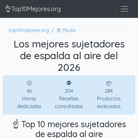
👌Top10Mejores.org
top10mejores.org
👗 Moda
Los mejores sujetadores
de espalda al aire del
2026
🕔
🕵
📦
46
204
284
Horas
Reseñas
Productos
dedicadas
consultadas
evaluados
☝️ Top 10 mejores sujetadores
de espalda al aire