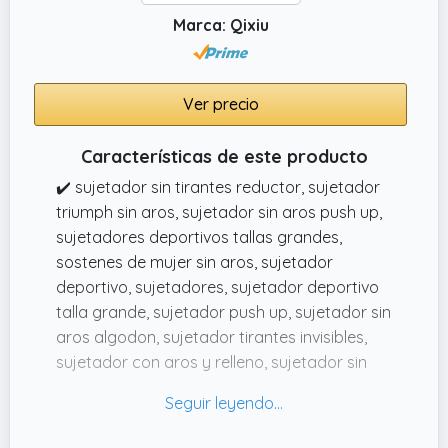
✔️ Llama la atención en todas las
Marca: Qixiu
ocasiones:Nuestro sujetador sin tirantes es el
mejor compañero de vestidos, como
vestidos sin espalda, vestidos con hombros
Ver precio
descubiertos, vestidos de cuello halter,
vestidos de novia, etc.
Características de este producto
✔️ sujetador sin tirantes reductor, sujetador
triumph sin aros, sujetador sin aros push up,
sujetadores deportivos tallas grandes,
sostenes de mujer sin aros, sujetador
deportivo, sujetadores, sujetador deportivo
talla grande, sujetador push up, sujetador sin
aros algodon, sujetador tirantes invisibles,
sujetador con aros y relleno, sujetador sin
costuras, sujetadores bandeau, sujetador sin
espalda, bralette mujer encaje, sujetador
push up espalda descubierta, sujetador