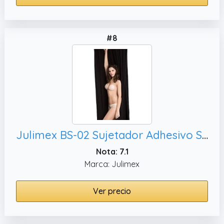
#8
Julimex BS-02 Sujetador Adhesivo Sin Tirantes Espalda Al Aire Liso Push Up - Hecho En La UE,B
Nota: 7.1
Marca: Julimex
Ver precio