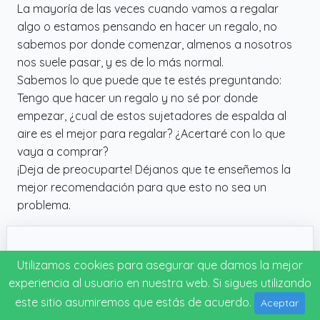
La mayoría de las veces cuando vamos a regalar
algo o estamos pensando en hacer un regalo, no
sabemos por donde comenzar, almenos a nosotros
nos suele pasar, y es de lo más normal.
Sabemos lo que puede que te estés preguntando:
Tengo que hacer un regalo y no sé por donde
empezar, ¿cual de estos sujetadores de espalda al
aire es el mejor para regalar? ¿Acertaré con lo que
vaya a comprar?
¡Deja de preocuparte! Déjanos que te enseñemos la
mejor recomendación para que esto no sea un
problema.
WWricotta Sujetador Espalda Al Aire - Sujetador Pegatina Push Up Sujetador Invisible Push Up Transpirable Y Ligero Talla Grande Soutien Sem Costas Sujetador Vestido Espalda Descubierta
Utilizamos cookies para asegurar que damos la mejor
experiencia al usuario en nuestra web. Si sigues utilizando
este sitio asumiremos que estás de acuerdo.
Aceptar