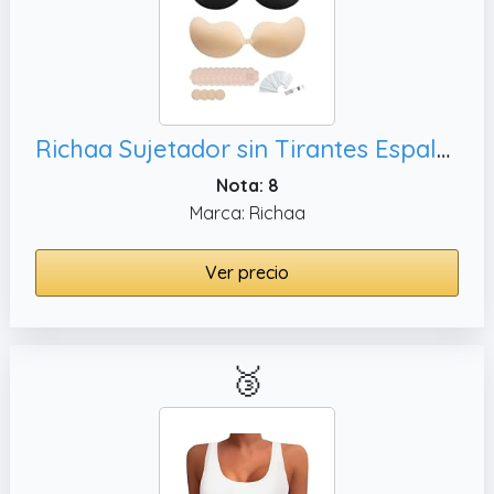
sujetadores deportivos, top deportivo mujer,
sujetadores sin aros, sujetador deportivo,
sujetador sin aros, sujetador deportivo
mujer, sujetador sin aro, sujetador, sostenes
de mujer sin aros, sujetador
Richaa Sujetador sin Tirantes Espalda al Aire, 2 Pares Sujetador Adhesivo Push Up Sticky Bra
Nota: 8
Marca: Richaa
Ver precio
🥉