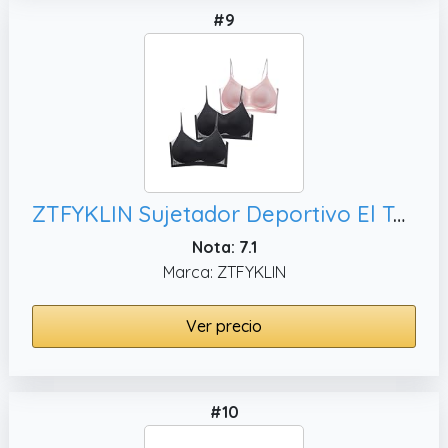
#9
ZTFYKLIN Sujetador Deportivo El Tercer Conjunto De Sujetadores Sin Tirantes para Mujer Cómodo Ice Y Camiseta con Espalda Transparente (K, XXL) Que Junta Pecho Aros Relleno Al Aire Antiarrugas
Nota: 7.1
Marca: ZTFYKLIN
Ver precio
#10