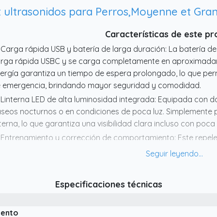
teriores como en exteriores, incluso en días lluviosos; se pu
 ultrasonidos para Perros,Moyenne et Gran
 superficies planas.
Características de este p
 Carga rápida USB y batería de larga duración: La batería de
rga rápida USBC y se carga completamente en aproximadam
ergía garantiza un tiempo de espera prolongado, lo que pe
 emergencia, brindando mayor seguridad y comodidad.
 Linterna LED de alta luminosidad integrada: Equipada con d
seos nocturnos o en condiciones de poca luz. Simplemente p
nterna, lo que garantiza una visibilidad clara incluso con poca 
 Entrenamiento y corrección de comportamiento: Este repel
trenar el comportamiento de su perro. Si su perro muestr
rder objetos o saltar sobre las personas, puede usar el disp
rregirlo.
Especificaciones técnicas
 Versátil: Este repelente para perros se puede usar en divers
teriores. Este repelente ultrasónico atrae rápidamente la ate
iento
 Dispositivo antiladridos ultrasónico ajustable de tres niveles: