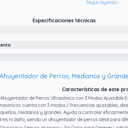
 Ahuyentador De Perros Con 4 Modos Combinados De Respue
ra perros, ultrasonido + sonido, ultrasonido + luz, ultrasonido
mbinada mejora la eficacia frente a perros activos o testar
Especificaciones técnicas
 Antiladridos Para Perros Ultrasonidos Con Doble Emisor Pot
jorados de ultrasonidos para perros, equivalentes a 6 emis
cance y difusión uniforme, reduciendo zonas muertas.
iento
 Dispositivo Antiladridos Para Perros Resistente Y Recargable:
ra uso sencillo. Carcasa impermeable IPX6 apta para Interior 
trada o balcón cubierto.
Ahuyentador de Perros, Medianos y Grand
Características de este p
 Ahuyentador de Perros Ultrasónico con 3 Modos Ajustable Es
trasónicos cuenta con 3 modos / frecuencias ajustables, di
queños, medianos y grandes. Ayuda a controlar eficazmente 
trés ni daño, siendo un ahuyentador de perros ideal para d
 Dispositivo Seguro, Humano y Sin Dolor para Detener Ladrido