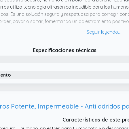
rros utiliza tecnología ultrasónica inaudible para los humano
sicos. Es una solución segura y respetuosa para corregir c
rder, cavar o saltar, fomentando un adiestramiento positivo
 Diseño Portátil con Linterna LED Integrada Compacto y lige
nejarse fácilmente con una sola mano. Incluye una linterna
cturnos o situaciones con poca luz, combinando funcionalid
Especificaciones técnicas
 Uso en Interiores y Exteriores – Fácil de Transportar Gracias
 perros es ideal para usar en casa, durante los paseos, viajes
rramienta práctica para dueños que buscan un control de la
alquier lugar.
iento
 Alcance Eficaz de Hasta 15M (50 Pies) Con un alcance de has
rros permite controlar los ladridos a distancia, tanto en inte
gar, jardín, parque o durante los paseos, ofreciendo mayor li
Características de este p
 Seguro y humano, sin estrés para tu mascota Sin descargas e