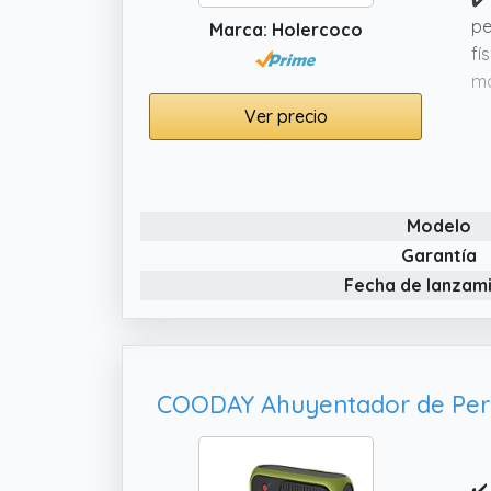
pe
Marca: Holercoco
fí
mo
✔️
Ver precio
ma
no
✔️
Modelo
de
he
Garantía
cu
Fecha de lanzam
✔️
pe
ho
✔️