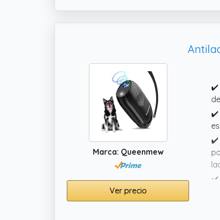
ul
ef
Antila
✔️
de
✔️
es
✔️
Marca: Queenmew
po
la
✔️
Ver precio
so
en
✔️