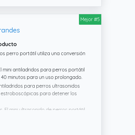
ra el oído humano pero altamente
á a su mascota.
Mejor #5
Grandes
roducto
s perro portátil utiliza una conversión
mini antiladridos para perros portátil
e 40 minutos para un uso prolongado.
antiladridos para perros ultrasonidos
es estroboscópicas para detener los
 El mini ultrasonido de perros portátil
cuando este ladre, y el dispositivo se
diendo la luz estroboscópica.
s para perros ultrasonidos portátil