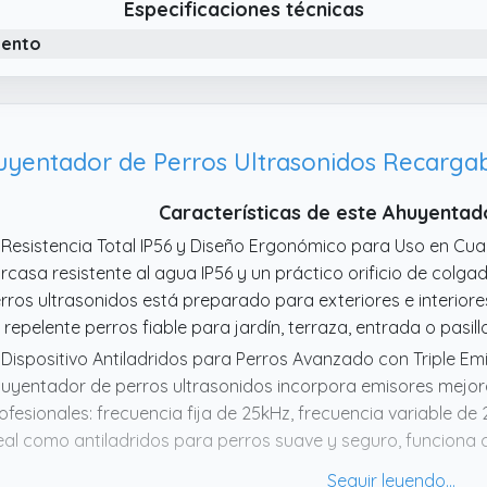
Especificaciones técnicas
de 9,5 x 9,3 x 2,8 cm y pesa 55 g.
iento
Características de este Ahuyentad
 Resistencia Total IP56 y Diseño Ergonómico para Uso en Cua
rcasa resistente al agua IP56 y un práctico orificio de colgad
rros ultrasonidos está preparado para exteriores e interiores
 repelente perros fiable para jardín, terraza, entrada o pasillo
 Dispositivo Antiladridos para Perros Avanzado con Triple Emi
uyentador de perros ultrasonidos incorpora emisores mejor
ofesionales: frecuencia fija de 25kHz, frecuencia variable de
eal como antiladridos para perros suave y seguro, funciona 
derno silbato ahuyenta perros sin necesidad de descargas, r