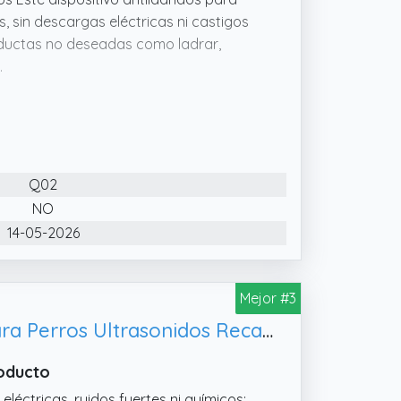
s, sin descargas eléctricas ni castigos
onductas no deseadas como ladrar,
.
ro, este ahuyentador perros puede
 LED incorporada, perfecta para paseos
ad y comodidad en un solo dispositivo.
 a su diseño portátil, este ahuyentador
Q02
 o entrenamientos al aire libre. Una
dridos eficaz, cómodo y fiable en
NO
14-05-2026
ta 15 metros, este anti ladridos para
riores como en exteriores. Ideal para el
Mejor #3
bertad y control en cualquier situación.
COODAY Ahuyentador de Perros Potente, Impermeable - Antiladridos para Perros Ultrasonidos Recargable/Interiores/Exteriores
roducto
léctricas, ruidos fuertes ni químicos: