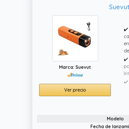
in
Suevut
en
✔️
ca
en
de
✔️
pa
Marca: Suevut
li
✔️
en
Ver precio
mo
co
✔️
Modelo
ex
Fecha de lanzam
✔️