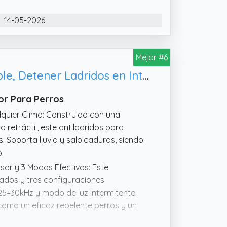
14-05-2026
Mejor #6
Antiladridos para Perros - Ahuyentador de Perros Ultrasonidos Recargable, Detener Ladridos en Interiores y Exteriores
or Para Perros
lquier Clima: Construido con una
o retráctil, este antiladridos para
. Soporta lluvia y salpicaduras, siendo
.
sor y 3 Modos Efectivos: Este
ados y tres configuraciones
 25–30kHz y modo de luz intermitente.
como un eficaz repelente perros y un
uidos molestos ni contacto físico.