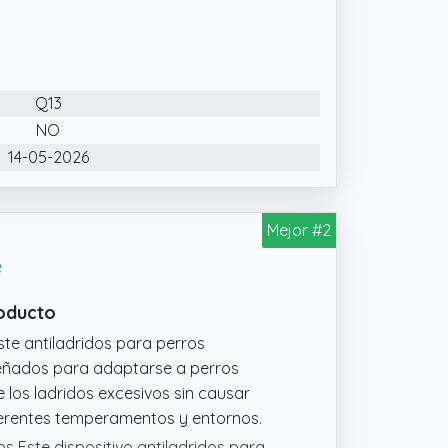
sta: Ofrece 4 modos: ultrasonidos
 + sonido + luz. La estimulación
udos que ignoran señales únicas.
ente: Equipado con 2 emisores
Q13
ores estándar. Proporciona mayor
NO
14-05-2026
 Pantalla clara y botones intuitivos
Exterior como sala, jardín, perrera,
Mejor #2
e
roducto
te antiladridos para perros
señados para adaptarse a perros
los ladridos excesivos sin causar
iferentes temperamentos y entornos.
s Este dispositivo antiladridos para