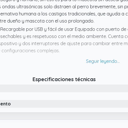
s ondas ultrasónicas solo distraen al perro brevemente, sin p
ternativa humana a los castigos tradicionales, que ayuda a ca
tre dueño y mascota con el uso prolongado.
 Recargable por USB y fácil de usar Equipado con puerto de 
sechables y es respetuoso con el medio ambiente. Cuenta co
spositivo y dos interruptores de ajuste para cambiar entre m
 configuraciones complejas.
 Tecnología ultrasónica efectiva para controlar el ladrido Nu
nino utiliza ondas ultrasónicas (325KHz) que son inaudible
s mascotas. Interrumpe eficazmente el ladrido excesivo, el 
Especificaciones técnicas
seados, siendo ideal para el entrenamiento positivo de perro
 Dos modos de ajuste para adaptarse a cada perro Cuenta 
5KHz y Ultrasónico I: 1525KHz) que se adaptan a las caracter
mperamentos caninos. Puedes seleccionar el modo más adec
iento
grando un entrenamiento personalizado y efectivo.
 Larga distancia de control y resistente al agua Alcance efec
ra usar en casa, jardín o parques. Su diseño impermeable p