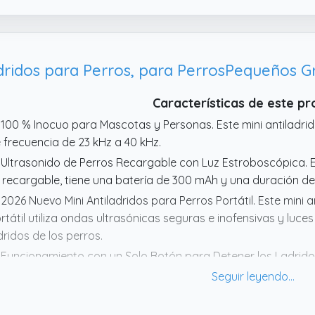
trasónicas potentes de entre 25 kHz y 40 kHz, inaudibles pa
ectivas en perros. La frecuencia de sonido segura no dañar
dridos para Perros, para PerrosPequeños 
Características de este p
 100 % Inocuo para Mascotas y Personas. Este mini antiladrido
 frecuencia de 23 kHz a 40 kHz.
 Ultrasonido de Perros Recargable con Luz Estroboscópica. El 
 recargable, tiene una batería de 300 mAh y una duración d
 2026 Nuevo Mini Antiladridos para Perros Portátil. Este mini 
rtátil utiliza ondas ultrasónicas seguras e inofensivas y luc
dridos de los perros.
 Funcionamiento con un Solo Botón para Detener los Ladridos.
lo necesita presionar el botón del interruptor frente al perro 
cenderá y funcionará, emitiendo ondas ultrasónicas y encen
 🥳Tamaño Pequeño y Fácil de Transportar. El mini antiladrido