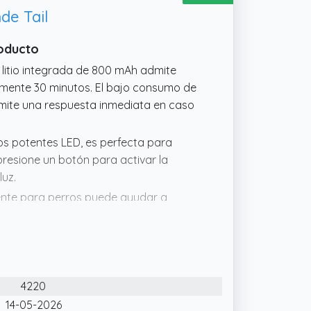
ede colgar en árboles, paredes o colocar
de Tail
roducto
 litio integrada de 800 mAh admite
ente 30 minutos. El bajo consumo de
rmite una respuesta inmediata en caso
os potentes LED, es perfecta para
resione un botón para activar la
luz.
ente para perros puede ayudar a
a comportamientos indeseables como
ositivo ultrasónico para entrenarlo y
os lugares, tanto interiores como
4220
nción del perro y detiene sus ladridos.
14-05-2026
 Este dispositivo utiliza ondas