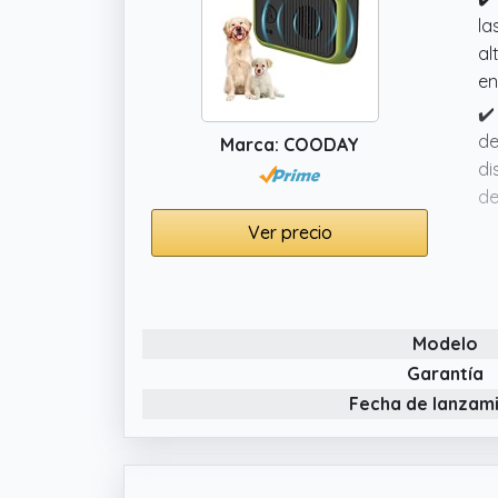
la
al
en
✔️
de
Marca: COODAY
di
de
✔️
Ver precio
ca
la
de
Modelo
✔️
32
Garantía
te
Fecha de lanzam
lo
✔️
pa