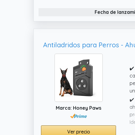
mi
Fecha de lanzam
✔️
ca
pe
un
✔️
ah
Marca: Honey Paws
pr
Id
mo
Ver precio