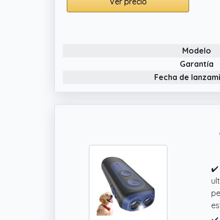
✔️
Ver precio
pa
co
✔️
Modelo
me
al
Garantía
Fecha de lanzam
✔️
pa
en
✔️
ul
pe
es
✔️