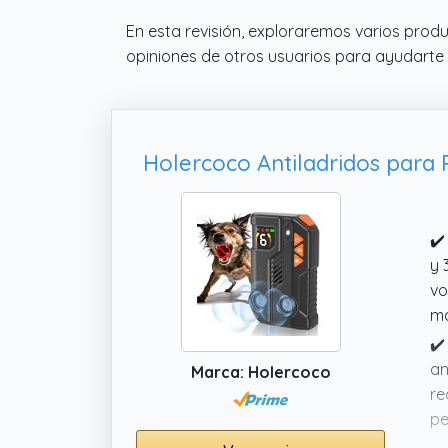
En esta revisión, exploraremos varios prod
opiniones de otros usuarios para ayudarte 
✔️
y 
vo
ma
✔️
an
Marca: Holercoco
re
pe