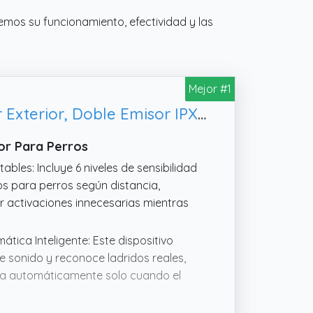
emos su funcionamiento, efectividad y las
Mejor #1
Holercoco Antiladridos para Perros Dispositivo con AI Inteligente Interior Exterior, Doble Emisor IPX6 Recargable
or Para Perros
ables: Incluye 6 niveles de sensibilidad
os para perros según distancia,
ar activaciones innecesarias mientras
ática Inteligente: Este dispositivo
e sonido y reconoce ladridos reales,
iva automáticamente solo cuando el