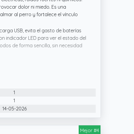
rovocar dolor ni miedo. Es una
lmar al perro y fortalece el vínculo
carga USB, evita el gasto de baterías
n indicador LED para ver el estado del
odos de forma sencilla, sin necesidad
estro dispositivo de entrenamiento
s para los humanos y no causan daño a
salto y otros comportamientos no
s de distintas razas y tamaños.
1
con dos modos de frecuencia (Audio:
ísticas de diferentes razas y
1
uado según la respuesta de tu perro,
14-05-2026
tivo de hasta 50 pies (15 metros),ideal
Mejor #4
ermite su funcionamiento tanto en