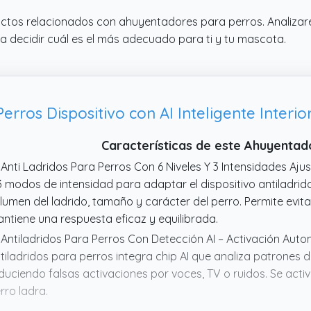
uctos relacionados con ahuyentadores para perros. Analizar
a decidir cuál es el más adecuado para ti y tu mascota.
Características de este Ahuyentad
 Anti Ladridos Para Perros Con 6 Niveles Y 3 Intensidades Ajust
3 modos de intensidad para adaptar el dispositivo antiladrid
lumen del ladrido, tamaño y carácter del perro. Permite evit
ntiene una respuesta eficaz y equilibrada.
 Antiladridos Para Perros Con Detección AI – Activación Autom
tiladridos para perros integra chip AI que analiza patrones d
duciendo falsas activaciones por voces, TV o ruidos. Se act
rro ladra.