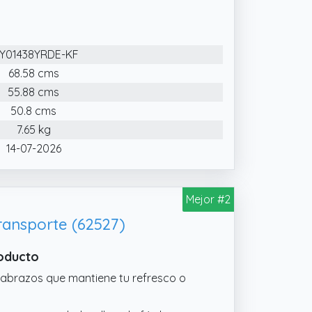
leta. La base de anclaje a la playa se
rilla incluso con viento fuerte, para
Y01438YRDE-KF
incluye muchas características
s de relajación. Las sillas y la
68.58 cms
cio de descanso para relajarse y
55.88 cms
50.8 cms
un marco metálico resistente y con un
7.65 kg
to en la parte posterior de la silla le
14-07-2026
Mejor #2
ransporte (62527)
roducto
abrazos que mantiene tu refresco o