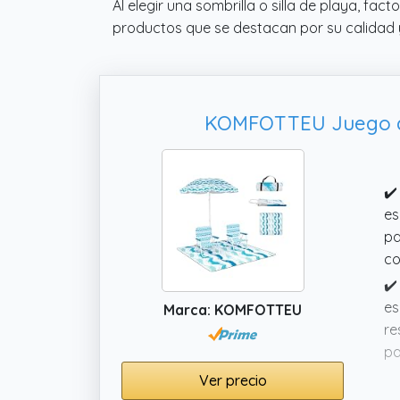
Al elegir una sombrilla o silla de playa, fa
productos que se destacan por su calidad y
KOMFOTTEU Juego de 2
✔️
es
pa
co
✔️
es
Marca: KOMFOTTEU
re
pa
✔️
Ver precio