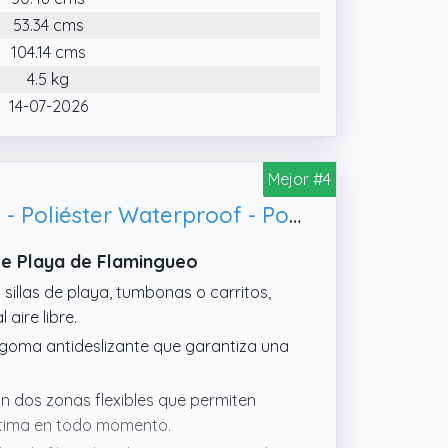
53.34 cms
104.14 cms
4.5 kg
14-07-2026
Mejor #4
Flamingueo Sombrilla Playa Para Silla - UPF 50+ - Orientación Regulable - Poliéster Waterproof - Poste de Acero - Beige
 De Playa de Flamingueo
sillas de playa, tumbonas o carritos,
ire libre.
 goma antideslizante que garantiza una
.
n dos zonas flexibles que permiten
óptima en todo momento.