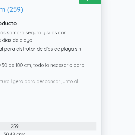
cm (259)
roducto
ás sombra segura y sillas con
s días de playa
al para disfrutar de días de playa sin
UV50 de 180 cm, todo lo necesario para
ctura ligera para descansar junto al
lor y bolsa con asa incluida
259
30.48 cms