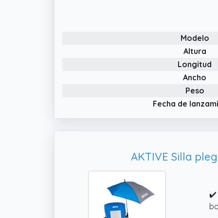
fá
pu
qu
Modelo
✔️
pr
Altura
so
Longitud
di
Ancho
✔️
Peso
re
Fecha de lanzam
pe
AKTIVE Silla ple
✔️
bo