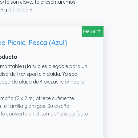
nsporte son clave. Te presentaremos
te y agradable.
Mejor #1
 Picnic, Pesca (Azul)
roducto
ntable y la silla es plegable para un
lsa de transporte incluida. Ya sea
uego de playa de 4 piezas le brindará
año (2 x 2 m) ofrece suficiente
tu familia y amigos. Su diseño
ue lo convierte en el compañero perfecto
gulo ajustable te permite ajustarla