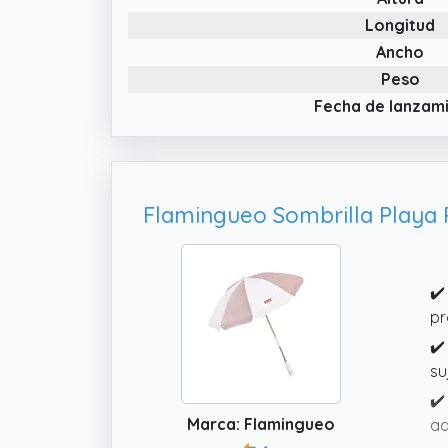
Longitud
Ancho
Peso
Fecha de lanzam
✔️
pr
✔️
su
✔️
Marca: Flamingueo
ad