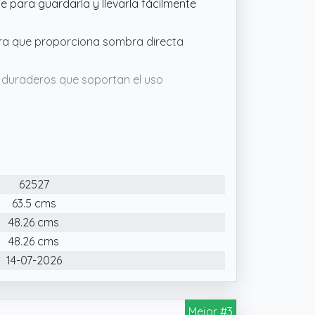
e para guardarla y llevarla fácilmente
tura que proporciona sombra directa
s duraderos que soportan el uso
ra estable y agradable gracias a su
62527
63.5 cms
48.26 cms
48.26 cms
14-07-2026
Mejor #3