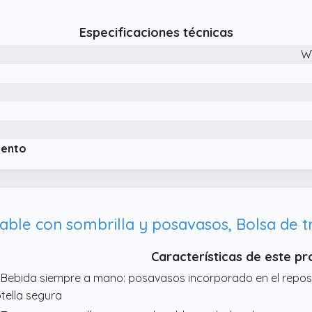
cilmente a la luz solar y te ofrece una protección solar comp
ede fijar firmemente al suelo, lo que puede estabilizar la somb
Especificaciones técnicas
e pueda disfrutar del sol con tranquilidad.
W
 VERSÁTIL Y FUNCIONAL: Este conjunto de playa de 4 piezas 
ácticas que te permitirán disfrutar plenamente de tus momento
mbrilla especialmente diseñados le ofrecen un cómodo espa
sfrutar de la brisa marina.
 DETALLES PRÁCTICOS: Las sillas de playa están dotadas de 
vestimiento antioxidante duradero. El bolsillo de almacenamien
iento
rmite guardar fácilmente sus pertenencias.
gable con sombrilla y posavasos, Bolsa de t
Características de este p
 Bebida siempre a mano: posavasos incorporado en el repos
tella segura