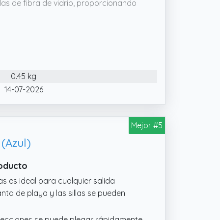
as de fibra de vidrio, proporcionando
.
ter waterproof que ofrece protección
0.45 kg
14-07-2026
Mejor #5
(Azul)
roducto
as es ideal para cualquier salida
anta de playa y las sillas se pueden
3 secciones se puede plegar rápidamente