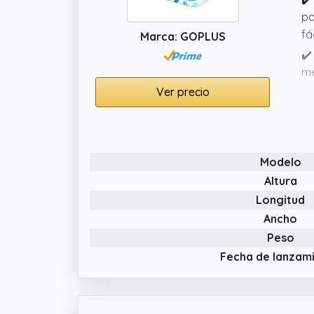
pa
fá
Marca: GOPLUS
✔️
me
re
Ver precio
pr
✔️
po
Modelo
Ad
Altura
✔️
Longitud
de
es
Ancho
Peso
Fecha de lanzam