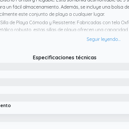
ra un fácil almacenamiento. Además, se incluye una bolsa de 
cilmente este conjunto de playa a cualquier lugar.
 Silla de Playa Cómoda y Resistente: Fabricadas con tela Ox
tálico robusto, estas sillas de playa ofrecen una capacidad
posabrazos y el respaldo cómodos proporcionan una comodi
áctico bolsillo trasero te permite guardar artículos esenciales
 Sombrilla de Playa Premium: Esta colorida sombrilla de play
Especificaciones técnicas
liéster de primera calidad, que es repelente al agua, resisten
emás, la tela interior plateada proporciona una protección so
 Inclinación Ajustable e Incluye Ancla: La inclinación ajustable
sde diferentes ángulos a medida que el sol se mueve. Ademá
ta sombrilla de playa puede colocarse de manera segura en 
iento