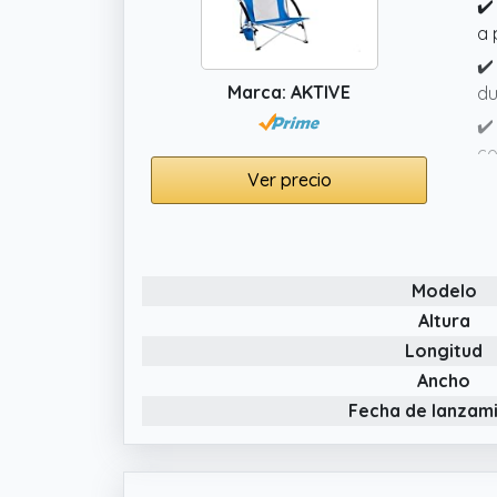
✔️
a 
✔️
Marca: AKTIVE
du
✔️
co
Ver precio
✔️
di
Modelo
Altura
Longitud
Ancho
Fecha de lanzam