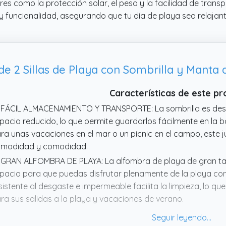
ctores como la protección solar, el peso y la facilidad de tra
 funcionalidad, asegurando que tu día de playa sea relajan
 Sillas de Playa con Sombrilla y Manta de
Características de este p
 FÁCIL ALMACENAMIENTO Y TRANSPORTE: La sombrilla es desmo
pacio reducido, lo que permite guardarlos fácilmente en la bo
ra unas vacaciones en el mar o un picnic en el campo, este j
modidad y comodidad.
 GRAN ALFOMBRA DE PLAYA: La alfombra de playa de gran tam
pacio para que puedas disfrutar plenamente de la playa con 
sistente al desgaste e impermeable facilita la limpieza, lo q
ra sus salidas a la playa y vacaciones de verano.
 EXCELENTE PROTECCIÓN SOLAR: La sombrilla de playa con án