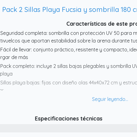
Pack 2 Sillas Playa Fucsia y sombrilla 180 
Características de este p
 Seguridad completa: sombrilla con protección UV 50 para m
tivuelcos que aportan estabilidad sobre la arena durante tu
 Fácil de llevar: conjunto práctico, resistente y compacto, ide
rgar de más
 Pack completo: incluye 2 sillas bajas plegables y sombrilla 
 playa
 Sillas playa bajas: fijas con diseño olas 44x40x72 cm y estru
ar
 Sombrilla regulable: altura ajustable de 145 a 195 cm, multico
Especificaciones técnicas