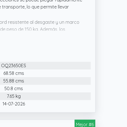
transporte, lo que permite llevar
ford resistente al desgaste y un marco
 de peso de 150 kg. Además, los
dad superior, mientras que el
 con facilidad.
a cuenta con un toldo de tela de
te a la decoloración y al desgarro.
OQ23650ES
lar efectiva.
68.58 cms
 de 30° le permite bloquear la luz solar
55.88 cms
s, equipada con un ancla para arena,
la arena.
50.8 cms
7.65 kg
14-07-2026
Mejor #6