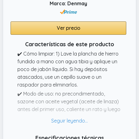
Marca: Denmay
Ver precio
Características de este producto
✔️ Cómo limpiar: 1) Lave la plancha de hierro
fundido a mano con agua tibia y aplique un
poco de jabón líquido. Si hay depósitos
atascados, use un cepillo suave o un
raspador para eliminarlos.
✔️ Modo de uso: no precondimentado,
sazone con aceite vegetal (aceite de linaza)
antes del primer uso, caliente un rato y luego
hierva. Tenga cuidado de no aplicar
demasiado aceite, ya que esto dará lugar a
una capa desigual de condimento que se
Especificaciones técnicas