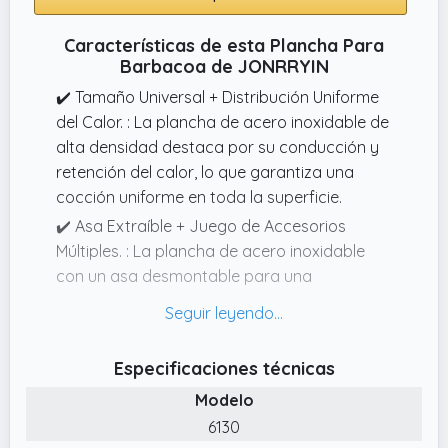
Características de esta Plancha Para
Barbacoa de JONRRYIN
✔️ Tamaño Universal + Distribución Uniforme
del Calor. : La plancha de acero inoxidable de
alta densidad destaca por su conducción y
retención del calor, lo que garantiza una
cocción uniforme en toda la superficie.
✔️ Asa Extraíble + Juego de Accesorios
Múltiples. : La plancha de acero inoxidable
con un asa desmontable para una
instalación y un transporte más seguros y
cómodos, lo que evita eficazmente las
quemaduras por altas temperaturas.
Especificaciones técnicas
✔️ Fácil de Limpiar y Resistente a los Olores. :
Modelo
La superficie lisa y densa de la plancha de
6130
acero inoxidable resiste la retención de