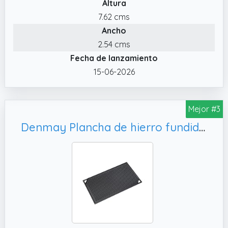
Altura
grasa y olores.
7.62 cms
✔️ Acero Inoxidable de Grado Alimenticio con
Ancho
un Grosor de 4 mm. : Esta plancha para
barbacoa está fabricada con una sola pieza
2.54 cms
de acero inoxidable de grado alimenticio con
Fecha de lanzamiento
un grosor de 4 mm, lo que le confiere una
15-06-2026
robustez y estabilidad superiores en
comparación con las planchas para
barbacoa de acero inoxidable estándar más
Mejor #3
finas.
Denmay Plancha de hierro fundido 42 x 24 cm, 1 unidad
✔️ 🥩Bordes Altos Cerrados + Canal de
Drenaje de Grasa. : Los bordes altos
cerrados de la plancha de acero inoxidable
contienen eficazmente las salpicaduras de
grasa, manteniendo impecables la placa de
cocción y el entorno.