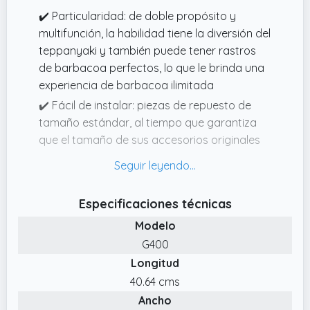
✔️ Particularidad: de doble propósito y
multifunción, la habilidad tiene la diversión del
teppanyaki y también puede tener rastros
de barbacoa perfectos, lo que le brinda una
experiencia de barbacoa ilimitada
✔️ Fácil de instalar: piezas de repuesto de
tamaño estándar, al tiempo que garantiza
que el tamaño de sus accesorios originales
sea consistente con nuestros productos, la
instalación es conveniente y rápida,
ahorrando tiempo y esfuerzo
Especificaciones técnicas
✔️ Modelos de ajuste: Landmann Plancha de
Modelo
hierro fundido 13191 EMAILLEE Triton 2
G400
Bruleurs
Longitud
✔️ Verificación doble: piezas de repuesto del
40.64 cms
deflector de calor del mercado de
Ancho
accesorios, mida el tamaño de sus piezas