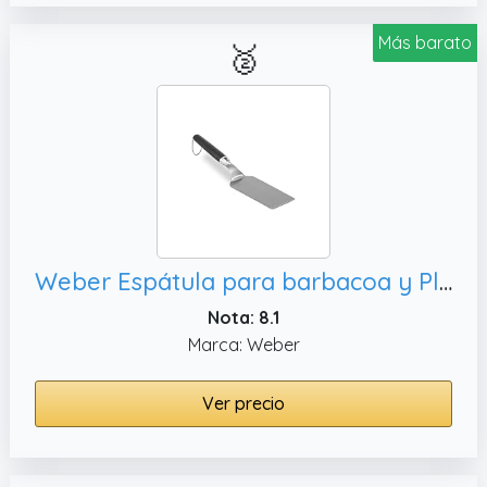
Más barato
🥈
Weber Espátula para barbacoa y Plancha, con gancho para colgar - Negro / Plateado (6206)
Nota: 8.1
Marca: Weber
Ver precio