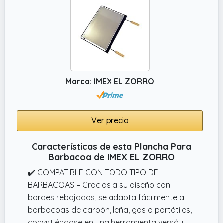
utilizarla de muchas maneras.
✔️ ROBUSTA Y DURADERA | Simplemente
coloque la sólida plancha rectangular en su
superficie de asado y utilícela
inmediatamente. Fabricada en hierro fundido
de 5 mm de grosor y con un peso de 3,5 kg,
Marca: IMEX EL ZORRO
se adapta a muchas barbacoas de gas y
carbón.
Ver precio
Características de esta Plancha Para
Barbacoa de IMEX EL ZORRO
✔️ COMPATIBLE CON TODO TIPO DE
BARBACOAS – Gracias a su diseño con
bordes rebajados, se adapta fácilmente a
barbacoas de carbón, leña, gas o portátiles,
convirtiéndose en una herramienta versátil