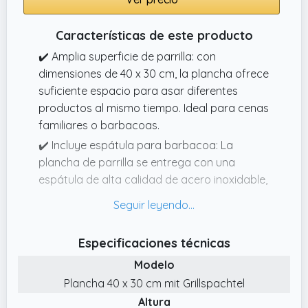
reuniones con amigos o celebraciones. Los
bordes ligeramente elevados ayudan a
Características de este producto
conservar los jugos de los alimentos,
✔️ Amplia superficie de parrilla: con
logrando un sabor más intenso y evitando
dimensiones de 40 x 30 cm, la plancha ofrece
derrames que puedan ensuciar la barbacoa.
suficiente espacio para asar diferentes
productos al mismo tiempo. Ideal para cenas
familiares o barbacoas.
✔️ Incluye espátula para barbacoa: La
plancha de parrilla se entrega con una
espátula de alta calidad de acero inoxidable,
perfecta para voltear alimentos y para
limpiar fácilmente la plancha.
✔️ Distribución uniforme del calor: gracias a
Especificaciones técnicas
la robusta construcción de acero inoxidable,
Modelo
la plancha garantiza una distribución
Plancha 40 x 30 cm mit Grillspachtel
uniforme del calor en toda la superficie de la
Altura
parrilla para obtener resultados de cocción