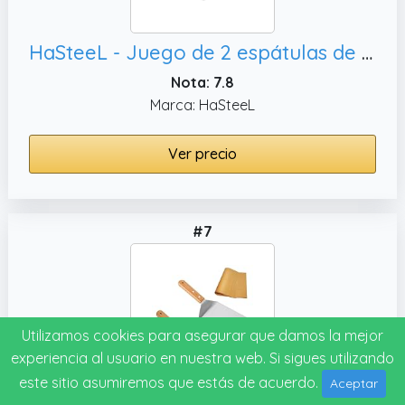
HaSteeL - Juego de 2 espátulas de metal perforadas de acero inoxidable de 11.8 x 2.8 pulgadas y aleta giratoria sólida, camping
Nota: 7.8
Marca: HaSteeL
Ver precio
#7
Utilizamos cookies para asegurar que damos la mejor
experiencia al usuario en nuestra web. Si sigues utilizando
este sitio asumiremos que estás de acuerdo.
Aceptar