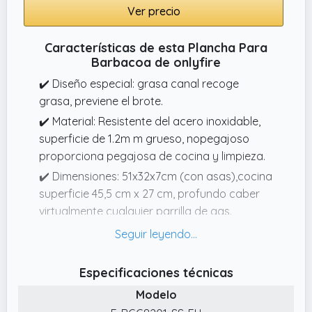
Ver precio
Características de esta Plancha Para
Barbacoa de onlyfire
✔️ Diseño especial: grasa canal recoge
grasa, previene el brote.
✔️ Material: Resistente del acero inoxidable,
superficie de 1.2m m grueso, nopegajoso
proporciona pegajosa de cocina y limpieza.
✔️ Dimensiones: 51x32x7cm (con asas),cocina
superficie 45,5 cm x 27 cm, profundo caber
virtualmente cualquier parrilla de gas.
✔️ STABIL y durable: soldado Cruz
preparando para calefacción de estabilidad.
Viene con 1 llave de apriete.
Especificaciones técnicas
✔️ Conveniente: Flancos son ideales para los
Modelo
bancos y torneado, mantienen los alimentos