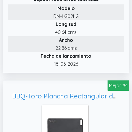
despegará o se volverá pegajosa.
Modelo
✔️ Placa de hierro fundido reversible: la
DM-LG02LG
plancha de la estufa tiene prácticos lados
Longitud
reversibles. El lado liso es ideal para preparar
sándwiches de queso a la parrilla, huevos y
40.64 cms
panqueques.
Ancho
✔️ Plancha de hierro fundido de
22.86 cms
calentamiento uniforme: la superficie de la
Fecha de lanzamiento
placa está hecha de hierro fundido duradero
15-06-2026
y duradero y está cubierta con un
revestimiento mate que es más duradero
que el aluminio fundido. Calienta
Mejor #4
uniformemente con buena retención de
BBQ-Toro Plancha Rectangular de Hierro Fundido | 40 x 23 cm | Placa Reversible, Sartén
calor, manteniendo el sabor original.
✔️ Ten en cuenta: evite el uso de
herramientas abrasivas o cepillos abrasivos
afilados y no dejes la plancha en el agua
durante más de 10 minutos, de lo contrario