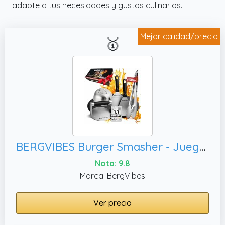
adapte a tus necesidades y gustos culinarios.
usos, manteniendo sus propiedades
culinarias intactas con el paso del tiempo.
Mejor calidad/precio
🥇
BERGVIBES Burger Smasher - Juego de 5 piezas para hamburguesas de acero inoxidable, juego de plancha
Nota: 9.8
Marca: BergVibes
Ver precio