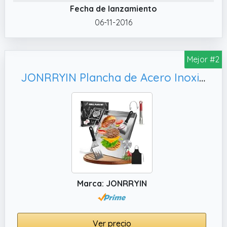
✔️ DISEÑO FUNCIONAL Y ESTABLE – Con perfil
Fecha de lanzamiento
plano y bordes ligeramente elevados, ayuda
06-11-2016
a retener jugos y evitar derrames, mientras
que su estructura robusta aporta estabilidad
durante el uso, adaptándose a distintos
Mejor #2
modelos de barbacoas.
JONRRYIN Plancha de Acero Inoxidable 40 x 30 cm, Adecuado para Barbacoa de Gas y Barbacoa de Carbón (Tres aristas)
✔️ PLANCHA DE HIERRO GRUESO Y
RESISTENTE – Fabricada en hierro de alta
calidad, esta plancha distribuye el calor de
manera uniforme, permitiendo cocinar
carnes, pescados y verduras con un sellado
perfecto y resultados profesionales en cada
uso.
Marca: JONRRYIN
Ver precio