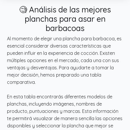
ligeramente elevados retienen jugos,
🧐 Análisis de las mejores
mientras que su estructura robusta ofrece
planchas para asar en
máxima estabilidad durante el uso.
barbacoas
✔️ GARANTÍA DE 3 AÑOS PARA MAYOR
TRANQUILIDAD – Imex El Zorro respalda este
Al momento de elegir una plancha para barbacoa, es
juego de chimenea con una garantía de 3
esencial considerar diversas características que
años contra defectos de materiales o
pueden influir en la experiencia de cocción. Existen
fabricación. Esto garantiza una inversión
múltiples opciones en el mercado, cada una con sus
segura, con la confianza de contar con un
ventajas y desventajas. Para ayudarte a tomar la
producto robusto, fiable y diseñado para
mejor decisión, hemos preparado una tabla
durar en el tiempo.
comparativa.
✔️ MANTENIMIENTO SENCILLO Y LARGA VIDA
ÚTIL – Para conservarla en perfecto estado,
En esta tabla encontrarás diferentes modelos de
basta con dejarla enfriar tras su uso, limpiar
planchas, incluyendo imágenes, nombres de
con cepillo metálico y aplicar una fina capa
producto, puntuaciones y marcas. Esta información
de aceite que protege contra la oxidación.
te permitirá visualizar de manera sencilla las opciones
Este cuidado sencillo asegura una plancha
disponibles y seleccionar la plancha que mejor se
duradera, resistente y lista para múltiples