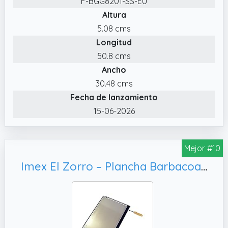
F-BGG8201-SS-EU
en la plancha.
Altura
5.08 cms
Longitud
50.8 cms
Ancho
30.48 cms
Fecha de lanzamiento
15-06-2026
Mejor #10
Imex El Zorro – Plancha Barbacoa Hierro | 68x41 cm | Superficie Amplia y Resistente para Carne, Leña y Gas