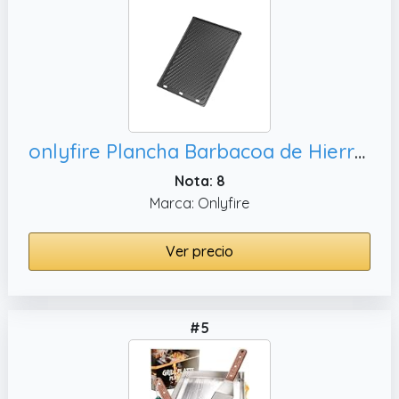
onlyfire Plancha Barbacoa de Hierro Fundido para Parrillas de Gas Weber Spirit I y II Serie 300, Repuesto para Weber 7638/7639
Nota: 8
Marca: Onlyfire
Ver precio
#5