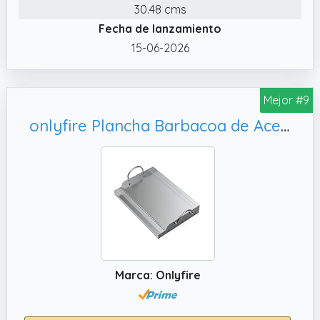
originales y compárelas con nuestros
30.48 cms
productos antes de realizar la compra. Si
Fecha de lanzamiento
tiene algún problema, comuníquese con
15-06-2026
nosotros de inmediato.
✔️ Función: material de hierro fundido, buena
Mejor #9
conductividad térmica, transferencia de
calor y efecto de conservación del calor,
onlyfire Plancha Barbacoa de Acero Inoxidable Universal para Barbacoa de carbón, 51x32x7cm
más fácil de formar marcas perfectas para
dorar, cocinar alimentos con mejor sabor y
más duraderos
Marca: Onlyfire