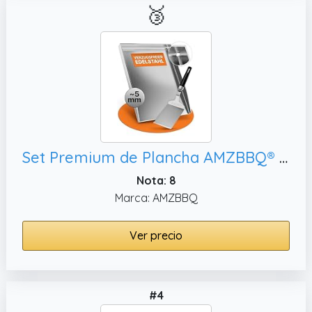
🥉
Set Premium de Plancha AMZBBQ® - 40 x 30 cm - aproximadamente 5 mm de acero inoxidable macizo - 20% más fuerte que las planchas convencionales - Parrilla para barbacoa de gas y carbón - Accesorio para
Nota: 8
Marca: AMZBBQ
Ver precio
#4