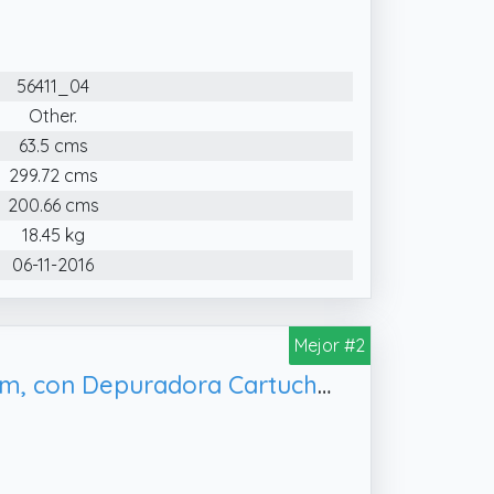
56411_04
Other.
63.5 cms
299.72 cms
200.66 cms
18.45 kg
06-11-2016
Mejor #2
BESTWAY 56418 - Piscina Desmontable Tubular Steel Pro MAX 366 x 100 cm, con Depuradora Cartucho 2.006 L/H y Escalera