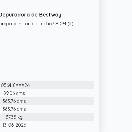
n Depuradora de Bestway
 compatible con cartucho 58094 (Ⅱ)
1056418XXX26
99.06 cms
365.76 cms
365.76 cms
37.35 kg
13-06-2026