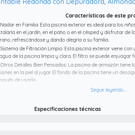
Características de este p
 Nadar en Familia: Esta piscina exterior es ideal para los niño
stalarla en el jardín, en el patio o en el césped y disfrutar de 
rano, refrescándose y dando alegría a su familia.
 Sistema de Filtración Limpio: Esta piscina exterior viene co
 agua de la piscina limpia y clara. El filtro se puede enjuagar 
 Otros Detalles Bien Pensados: La piscina de armazón tiene 
siones en la piel al jugar. El fondo de la piscina tiene un des
spués de usarla.
 Estabilidad Segura: Esta piscina de armazón se apoya en u
e es resistente a la oxidación y no teme al agua. El diseño de
ntaje y proporciona una mayor resistencia estructural.
Especificaciones técnicas
 Materiales de Alta Calidad y Duraderos: Esta piscina de est
jido de PVC de alta calidad y tiene una pared de piscina de
busta y duradera. Este tejido hace que la piscina sea resisten