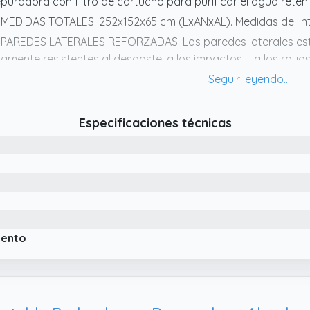
puradora con filtro de cartucho para purificar el agua reteni
 MEDIDAS TOTALES: 252x152x65 cm (LxANxAL). Medidas del int
 PAREDES LATERALES REFORZADAS: Las paredes laterales es
tamente resistentes al desgaste, a los impactos y a los ray
mbatir el calor del verano y que puedas divertirte con famil
 FÁCIL DE MONTAR Y MANTENER: Con instrucciones de montaje 
nta fácilmente. Podrás vaciarla de forma rápida y sencilla c
Especificaciones técnicas
iento