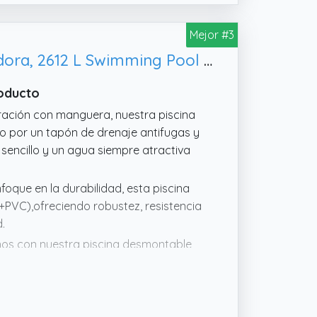
Mejor #3
GOPLUS 258 x179 x 66 cm Piscina Desmontable Rectangular con Depuradora, 2612 L Swimming Pool Grande para 3-5 Adultos y Infantils o Familiar con Soporte Tubular Metálico para Terraza (Azul)
roducto
tración con manguera, nuestra piscina
o por un tapón de drenaje antifugas y
sencillo y un agua siempre atractiva
foque en la durabilidad, esta piscina
+PVC),ofreciendo robustez, resistencia
.
nos con nuestra piscina desmontable
eciendo suficiente espacio para
ntos de relajación y juego,
la familiar.