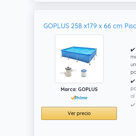
✔️
ma
un
pa
✔️
po
Marca: GOPLUS
al
✔️
so
Ver precio
ac
tr