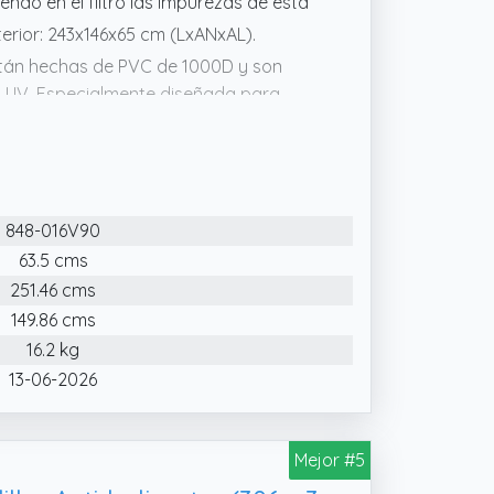
endo en el filtro las impurezas de esta
erior: 243x146x65 cm (LxANxAL).
tán hechas de PVC de 1000D y son
os UV. Especialmente diseñada para
iares y amigos
incluidas, esta piscina rectangular se
on la válvula de drenaje integrada.
848-016V90
63.5 cms
251.46 cms
149.86 cms
16.2 kg
13-06-2026
Mejor #5