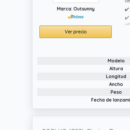
de
Marca: Outsunny
✔️
✔️
al
Ver precio
co
✔️
mo
Modelo
Altura
Longitud
Ancho
Peso
Fecha de lanzam