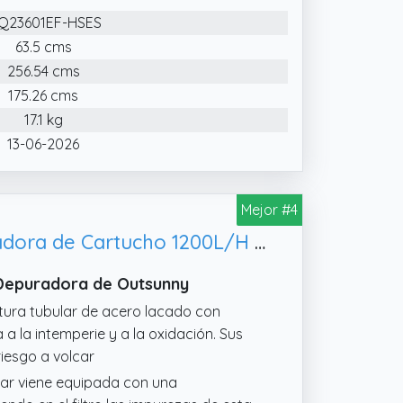
 30 minutos sin la ayuda de
Q23601EF-HSES
L x AN x AL),se adapta perfectamente a
en un añadido estético y funcional a su
63.5 cms
256.54 cms
piscina plegable está revestido con
175.26 cms
triangular y bandas de tensión en el
17.1 kg
te el uso.Las juntas de las esquinas
13-06-2026
ro sin riesgo.
Mejor #4
Outsunny Piscina Desmontable Tubular 252x152x65 cm 2163L con Depuradora de Cartucho 1200L/H Piscina Rectangular de Exterior para Adultos y Niños Azul
n Depuradora de Outsunny
tura tubular de acero lacado con
 a la intemperie y a la oxidación. Sus
riesgo a volcar
ar viene equipada con una