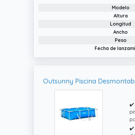
✔️
Modelo
he
la
Altura
es
Longitud
✔️
Ancho
po
Peso
fo
Fecha de lanzam
re
✔️
pi
pa
✔️