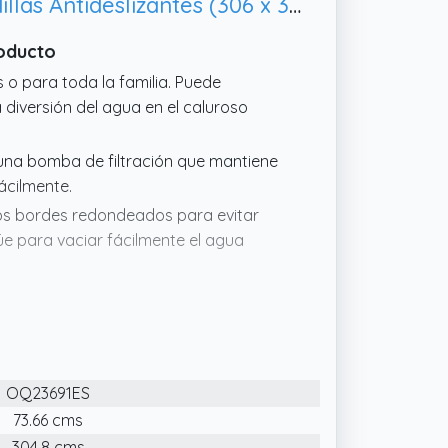
GOPLUS 4383L Piscina Desmontable Redonda con Depuradora, Almohadillas Antideslizantes (306 x 306 x 76cm)
roducto
s o para toda la familia. Puede
la diversión del agua en el caluroso
n una bomba de filtración que mantiene
fácilmente.
los bordes redondeados para evitar
agüe para vaciar fácilmente el agua
n armazón de metal revestido de resina
 conexión y enclavamiento facilita el
ructura metálica está fabricada con
OQ23691ES
 tres capas que es especialmente
73.66 cms
te al cloro, a las algas y agradable al
304.8 cms