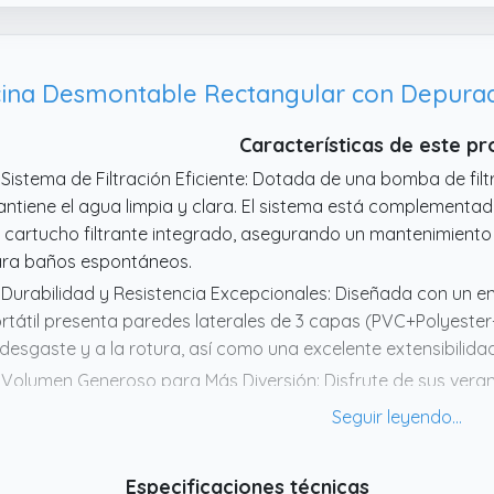
Características de este p
 Sistema de Filtración Eficiente: Dotada de una bomba de fil
ntiene el agua limpia y clara. El sistema está complementad
 cartucho filtrante integrado, asegurando un mantenimiento 
ra baños espontáneos.
 Durabilidad y Resistencia Excepcionales: Diseñada con un en
rtátil presenta paredes laterales de 3 capas (PVC+Polyester
 desgaste y a la rotura, así como una excelente extensibilidad
 Volumen Generoso para Más Diversión: Disfrute de sus vera
bre suelo que puede contener hasta 2612 litros de agua, ofr
omodar cómodamente a 3 a 5 personas. Perfecta para mome
ansforma cada jardín en un espacio de recreo ideal para toda 
Especificaciones técnicas