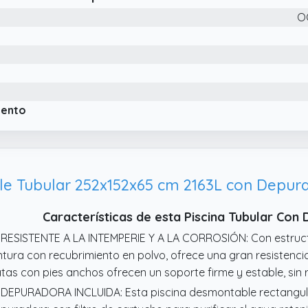
 Instalación Rápida: Ensambla tu piscina sobre suelo en solo
O
rramientas. Con sus dimensiones de 258 m x 179 m x 66 cm (
 mayoría de los jardines, patios o traspatios, convirtiéndose 
pacio exterior.
 Estructura Sólida y Confiable: El marco metálico de nuestra 
lvo para resistir la oxidación, soportado por una estructura 
ndo, garantizando una estabilidad y seguridad máximas duran
iento
forzadas y las patas de apoyo estables permiten un uso segu
Características de esta Piscina Tubular Co
 RESISTENTE A LA INTEMPERIE Y A LA CORROSIÓN: Con estruc
ntura con recubrimiento en polvo, ofrece una gran resistencia
tas con pies anchos ofrecen un soporte firme y estable, sin 
 DEPURADORA INCLUIDA: Esta piscina desmontable rectangul