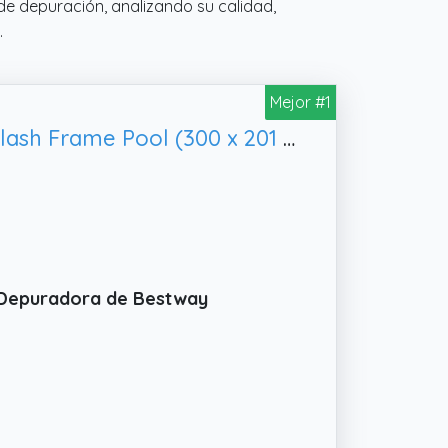
de depuración, analizando su calidad,
.
Mejor #1
Bestway 56411 - Piscina Desmontable Tubular Infantil Bestway Deluxe Splash Frame Pool (300 x 201 x 66 cm) con depuradora de cartucho, Multicolor
n Depuradora de Bestway