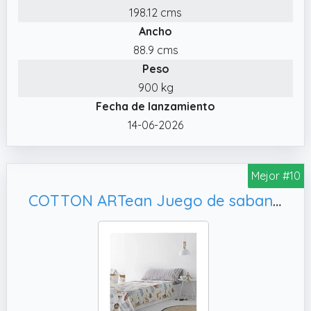
198.12 cms
Ancho
88.9 cms
Peso
900 kg
Fecha de lanzamiento
14-06-2026
Mejor #10
COTTON ARTean Juego de sabanas Infantil/Juvenil SALBURUA para Cama de 90 x 190/200 100% algodón Multicolor