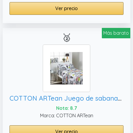
Ver precio
Más barato
🥈
COTTON ARTean Juego de sabanas Infantil Roll Cama de 90 x 190/200. 50% ALGODÓN 50% Poliester. Multicolor
Nota: 8.7
Marca: COTTON ARTean
Ver precio