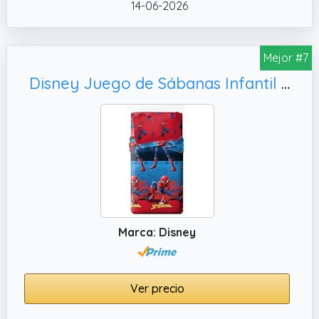
14-06-2026
Mejor #7
Disney Juego de Sábanas Infantil 3 Piezas Licencia Oficial Marvel (Encimera+Bajera+Almohada) 52% Algodón 48% Poliéster – Cama 90/105 (Spiderman, Cama 90cm)
Marca: Disney
Ver precio