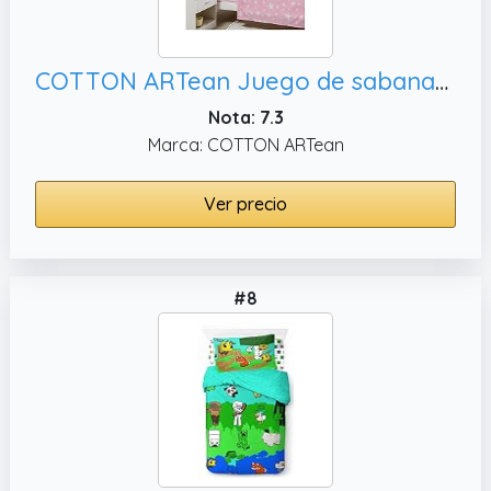
COTTON ARTean Juego de sabanas Infantil/Juvenil GIVETTE Pink Cama de 90 x 190/200. 50% ALGODÓN 50% Poliester. Color Rosa
Nota: 7.3
Marca: COTTON ARTean
Ver precio
#8