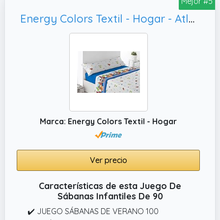
Mejor #5
cm y 150 cm, asegurando un ajuste perfecto
para cualquier colchón. Diseños Divertidos:
Energy Colors Textil - Hogar - Atlanta - Juego Sábanas Estampada Infantil Cama 90 Verano Microfibra (Piratas)
Elige entre una selección de diseños
vibrantes y coloridos que harán las delicias
de los niños.
✔️ Características Principales: Material de
Alta Calidad: Fabricadas con una mezcla
equilibrada de 50% algodón y 50% poliéster,
nuestras sábanas ofrecen la suavidad y
transpirabilidad del algodón, junto con la
Marca: Energy Colors Textil - Hogar
durabilidad y resistencia a las arrugas del
poliéster. 144 Hilos: El tejido de 144 hilos
garantiza una sensación suave y confortable
Ver precio
para un descanso placentero.
✔️ Cama de 105 cm: Sábana Bajera
Características de esta Juego De
Ajustable: 105 cm (ancho) x 200 cm (largo) x
Sábanas Infantiles De 90
30 cm (alto) Sábana Encimera: 180 cm
✔️ JUEGO SÁBANAS DE VERANO 100
(ancho) x 260 cm (largo) Funda de