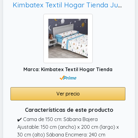
cuidar.
Kimbatex Textil Hogar Tienda Juego de Sábanas Infantiles Roomers Bed Linen. Surtido De Modelos y Tamaños. 50% algodón 50% poliéster. Calidad 30/30 144/Hilos. (Dinos 2026, Cama 90cm)
✔️ Cama 180 cm: Encimera 260x250 cm |
Bajera 150x195+26 cm | 2 Fundas 45x110 cm
Marca: Kimbatex Textil Hogar Tienda
Ver precio
Características de este producto
✔️ Cama de 150 cm: Sábana Bajera
Ajustable: 150 cm (ancho) x 200 cm (largo) x
30 cm (alto) Sábana Encimera: 240 cm