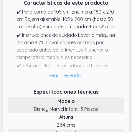
Características de este producto
✔️ Para cama de 105 cm: Encimera: 180 x 270
cm Bajera ajustable: 105 x 200 cm (hasta 30
cm de alto) Funda de almohada: 45 x 125 cm
✔️ Instrucciones de cuidado Lavar a máquina
máximo 40ºC Lavar colores oscuros por
separado antes del primer uso Planchar a
temperatura media si es necesario
✔️ ¿Por qué elegir estas sábanas? Licencia
100% oficial: diseños auténticos de Stitch,
Minnie Mouse, Mickey Mouse y SpiderMan
Suavidad y resistencia: mezcla de 52%
Especificaciones técnicas
algodón y 48% poliéster
Modelo
✔️ Para cama de 90 cm: Encimera: 160 x 270
Disney Marvel Infantil 3 Piezas
cm Bajera ajustable: 90 x 200 cm (hasta 30
Altura
cm de alto) Funda de almohada: 45 x 110 cm
2.54 cms
✔️ Juego completo: incluye sábana