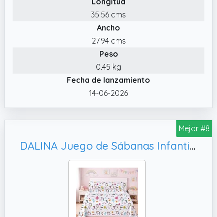
Longitud
encimera, bajera ajustable y funda de
35.56 cms
almohada Ajuste perfecto: bajera con
Ancho
elástico, apta para colchones de hasta 30
cm
27.94 cms
Peso
✔️ ¡Sueños mágicos con sus personajes
favoritos! Transforma la habitación infantil
0.45 kg
con este juego de sábanas de 3 piezas con
Fecha de lanzamiento
licencia oficial Disney y Marvel, combinando
14-06-2026
confort y diseños llenos de color.
Mejor #8
DALINA Juego de Sábanas Infantil 3 Piezas para Cama 90 - Sábanas Bajera Ajustable para Cama 90x190cm, Unicornios Blanco