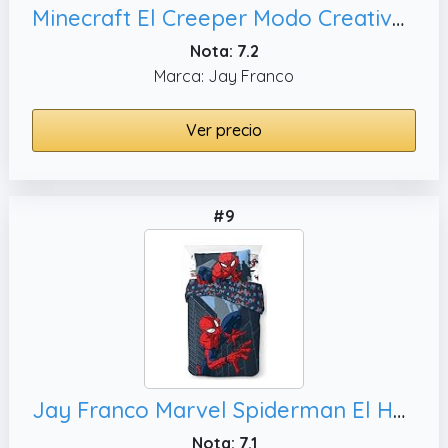
Minecraft El Creeper Modo Creativo Juego de Ropa de Cama Infantil 3 Piezas 100% Algodón Cama Individual - Incluye Funda Edredon 135x200cm + Sabana Bajera 90x200cm + Funda de Almohada 50x70cm
Nota: 7.2
Marca: Jay Franco
Ver precio
#9
Jay Franco Marvel Spiderman El Hombre Araña Juego de Ropa de Cama Infantil 3 Piezas 100% Algodón Cama Individual - Incluye Funda Edredon 135x200cm + Sabana Bajera 90x200cm + Funda de Almohada 50x70cm
Nota: 7.1