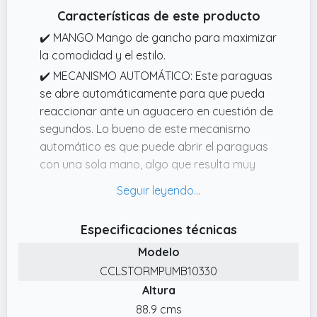
Características de este producto
✔️ MANGO Mango de gancho para maximizar
la comodidad y el estilo.
✔️ MECANISMO AUTOMÁTICO: Este paraguas
se abre automáticamente para que pueda
reaccionar ante un aguacero en cuestión de
segundos. Lo bueno de este mecanismo
automático es que puede abrir el paraguas
con una sola mano, algo que resulta muy
importante cuando lleva media docena de
bolsas en la otra.
✔️ UN TOLDO FUERTE QUE SEA LO
Especificaciones técnicas
SUFICIENTEMENTE GRANDE COMO PARA
Modelo
CUBRIRLE Solo usamos TEJIDOS
CCLSTORMPUMB10330
IMPERMEABLES DE ALTA CALIDAD que sean
Altura
resistentes, ligeros y flexibles para que
trabajen en armonía con el armazón.
88.9 cms