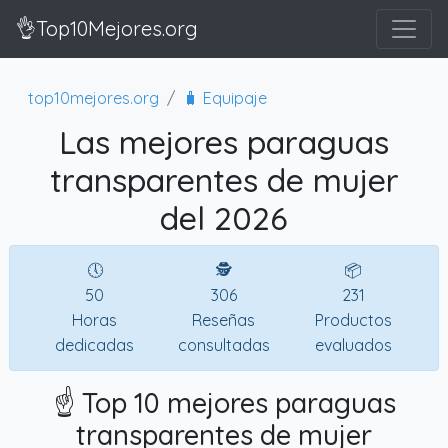
👌Top10Mejores.org
top10mejores.org
🧳 Equipaje
Las mejores paraguas
transparentes de mujer
del 2026
🕔
🕵
📦
50
306
231
Horas
Reseñas
Productos
dedicadas
consultadas
evaluados
☝️ Top 10 mejores paraguas
transparentes de mujer