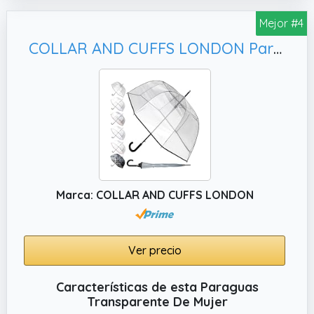
automática, el paraguas para novia de
PERLETTI se despliega de forma rápida y
Mejor #4
sencilla, permitiéndote concentrarte en lo
COLLAR AND CUFFS LONDON Paraguas Transparente Antiviento Mujer Hombre Grande - Raro Automático - Paraguas Cupula Resistente Muy Fuerte A Prueba de Viento - Fibra De Vidrio - Ribete Negro
que realmente importa en tu gran día.
✔️ PROTECCIÓN CONTRA LA LLUVIA: Gracias
a su amplio diámetro de 86 cm, te ofrece una
excelente cobertura, protegiéndote de los
caprichos de la lluvia. Este paraguas te
mantendrá cómoda y resplandeciente
durante todo el evento.
Marca: COLLAR AND CUFFS LONDON
Ver precio
Características de esta Paraguas
Transparente De Mujer