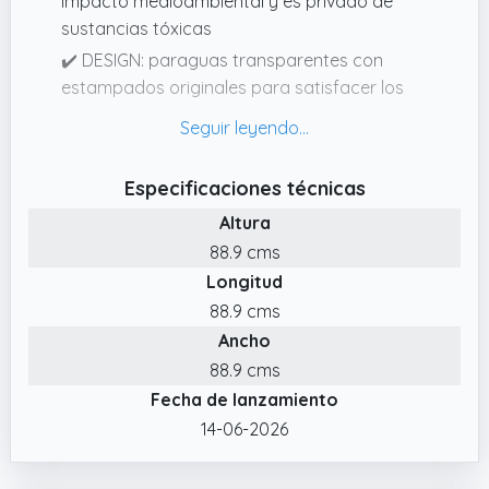
impacto medioambiental y es privado de
sustancias tóxicas
✔️ DESIGN: paraguas transparentes con
estampados originales para satisfacer los
gustos de todas esas mujeres que
consideran el paraguas un accesorio para
sus looks.
Especificaciones técnicas
✔️ APERTURA AUTOMÁTICA: este paraguas es
Altura
muy práctico, de hecho se abre pulsando un
88.9 cms
botón presente en la empuñadura. Este
Longitud
mecanismo permite abrir el paraguas con
una mano sola sin problemas.
88.9 cms
Ancho
✔️ FORMA DE CÚPULA: estos paraguas tienen
una forma de cúpula que no solo es muy de
88.9 cms
tendencia, sino también garantiza una mejor
Fecha de lanzamiento
protección de la lluvia, tambien gracias al
14-06-2026
tamaño del paraguas.
✔️ ANTIVIENTO: estructura flexible y