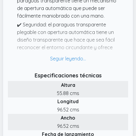
paraguas transparente tiene un mecanismo
de apertura automática que puede ser
fácilmente maniobrado con una mano.
✔️ Seguridad: el paraguas transparente
plegable con apertura automática tiene un
diseño transparente que hace que sea fácil
reconocer el entorno circundante y ofrece
un campo de visión más amplio y mayor
seguridad
✔️ Contenido del artículo: este tiene un
Especificaciones técnicas
diámetro inferior de 98 cm y una altura de 57
Altura
cm, lo que lo hace lo suficientemente amplio
55.88 cms
para acomodar a dos personas. Y el color
Longitud
transparente del paraguas es perfecto tanto
para hombres como para mujeres
96.52 cms
Ancho
✔️ Materiales de alta calidad: paraguas
plegable automático transparente realizado
96.52 cms
en plástico y equipado con 8 nervaduras de
Fecha de lanzamiento