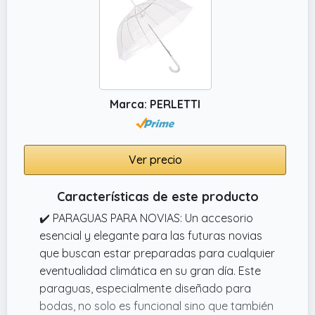
envolvente de 130 cm de diámetro y
cobertor de POE ofrece una protección
eficaz del rostro, el pelo y la ropa, sin
obstaculizar la visibilidad. Este material
impermeable, y de secado rápido, evita que
arrastres humedad al interior.
Marca: PERLETTI
Ver precio
Características de este producto
✔️ PARAGUAS PARA NOVIAS: Un accesorio
esencial y elegante para las futuras novias
que buscan estar preparadas para cualquier
eventualidad climática en su gran día. Este
paraguas, especialmente diseñado para
bodas, no solo es funcional sino que también