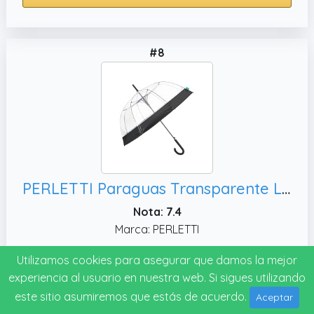
#8
PERLETTI Paraguas Transparente Largo con Perfil Negro Automatico - Paraguas Mujer Cupula de Burbuja Estructura Fibra de Vidrio - Sombrilla Lluvia Resistente Antiviento Diámetro 89 cm (Perfil Negro)
Nota: 7.4
Marca: PERLETTI
Utilizamos cookies para asegurar que damos la mejor
Ver precio
experiencia al usuario en nuestra web. Si sigues utilizando
este sitio asumiremos que estás de acuerdo.
Aceptar