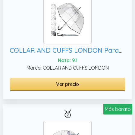
COLLAR AND CUFFS LONDON Paraguas Transparente Antiviento Mujer Hombre Grande - Raro Automático - Paraguas Cupula Resistente Muy Fuerte A Prueba de Viento - Fibra De Vidrio - Ribete Negro
Nota: 9.1
Marca: COLLAR AND CUFFS LONDON
Ver precio
Más barato
🥈