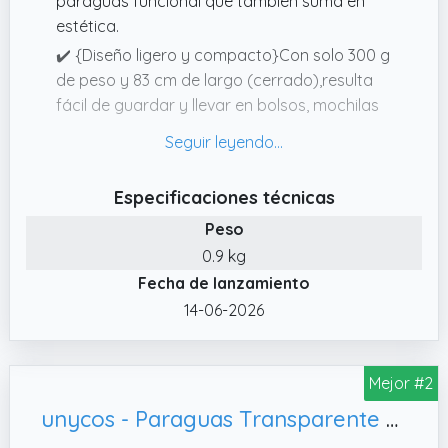
paraguas funcional que también suma en
estética.
✔️ {Diseño ligero y compacto}Con solo 300 g
de peso y 83 cm de largo (cerrado),resulta
fácil de guardar y llevar en bolsos, mochilas
o maletas de mano. Su mango de plástico
resistente proporciona un agarre cómodo y
duradero.
Especificaciones técnicas
✔️ {Apertura automática}El sistema se
Peso
acciona con una sola mano mediante un
0.9 kg
botón ergonómico, una solución práctica,
Fecha de lanzamiento
rápida y efectiva ante condiciones climáticas
adversas.
14-06-2026
✔️ {Campana transparente}Su forma
envolvente de 102 cm de diámetro y cobertor
Mejor #2
de POE ofrece una protección eficaz del
rostro, el pelo y la ropa, sin obstaculizar la
unycos - Paraguas Transparente de Campana Resistente al Viento, Eventos (Extra Large)
visibilidad. Este material impermeable, y de