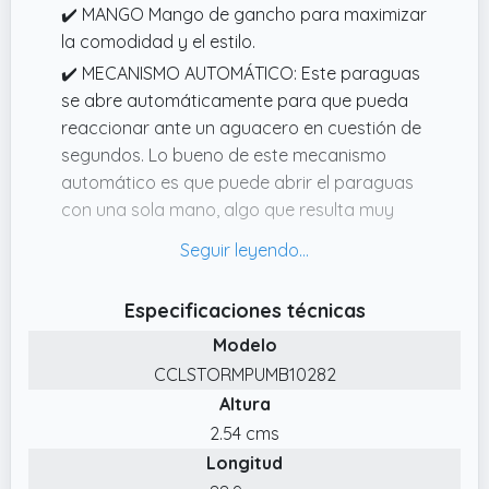
✔️ MANGO Mango de gancho para maximizar
la comodidad y el estilo.
✔️ MECANISMO AUTOMÁTICO: Este paraguas
se abre automáticamente para que pueda
reaccionar ante un aguacero en cuestión de
segundos. Lo bueno de este mecanismo
automático es que puede abrir el paraguas
con una sola mano, algo que resulta muy
importante cuando lleva media docena de
bolsas en la otra.
✔️ UN ARMAZÓN FUERTE DE FIBRA DE VIDRIO:
Especificaciones técnicas
Ya que únicamente empleamos piezas de
Modelo
alta calidad y técnicos altamente
CCLSTORMPUMB10282
cualificados. Nuestra tecnología UltraFlex
Altura
crea un armazón RESISTENTE y FLEXIBLE.
2.54 cms
✔️ DISEÑO Se ha empleado una generosa
Longitud
cantidad de fibra de vidrio para construir las