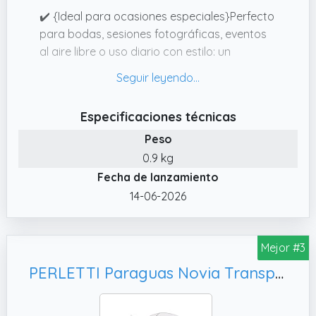
✔️ {Ideal para ocasiones especiales}Perfecto
para bodas, sesiones fotográficas, eventos
al aire libre o uso diario con estilo: un
paraguas funcional que también suma en
estética.
✔️ {Apertura automática}El sistema se
Especificaciones técnicas
acciona con una sola mano mediante un
Peso
botón ergonómico, una solución práctica,
0.9 kg
rápida y efectiva ante condiciones climáticas
Fecha de lanzamiento
adversas.
14-06-2026
✔️ {Diseño ligero y compacto}Con solo 747 g
de peso y 100 cm de largo (cerrado),resulta
fácil de guardar y llevar en bolsos, mochilas
Mejor #3
o maletas de mano. Su mango de plástico
resistente proporciona un agarre cómodo y
PERLETTI Paraguas Novia Transparente Largo - Paraguas Mujer Boda Elegante Lluvia Clásico Blanco - Paraguas Resistente Grande y Antiviento con Apertura Automática - Diámetro 86 cm (Transparente)
duradero.
✔️ {Campana transparente}Su forma