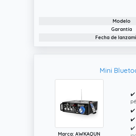
ní
cl
Modelo
✔️
Garantía
en
Fecha de lanzam
mo
Mini Blueto
✔️
pé
✔️
✔️
✔️
Marca: AWKAQUN
in