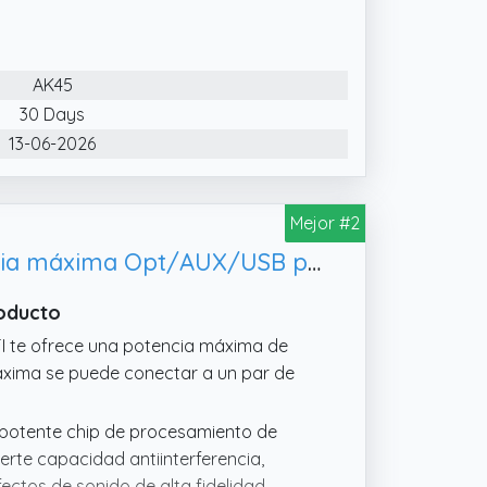
dad.
adoras, tabletas, portátiles,
AK45
plificador de sonido cuenta con una
30 Days
as SD.
13-06-2026
Mejor #2
Amplificador HiFi 2000W Bluetooth 5.3 con chip AK-3116, 100W x 2 potencia máxima Opt/AUX/USB para Cine en casa Coche
roducto
IFI te ofrece una potencia máxima de
áxima se puede conectar a un par de
n potente chip de procesamiento de
fuerte capacidad antiinterferencia,
ectos de sonido de alta fidelidad,