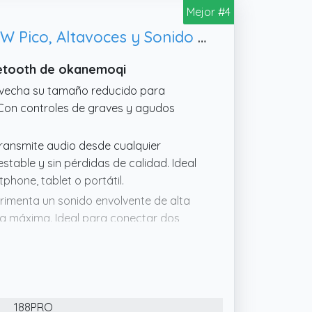
Mejor #4
Amplificador Audio HiFi Estéreo de Potencia 2.1 para Casa y Coche - 1000W Pico, Altavoces y Sonido de Alta Potencia
uetooth de okanemoqi
ovecha su tamaño reducido para
. Con controles de graves y agudos
Transmite audio desde cualquier
stable y sin pérdidas de calidad. Ideal
hone, tablet o portátil.
imenta un sonido envolvente de alta
ia máxima. Ideal para conectar dos
con modelos de 10 pulgadas),perfecto
ependientemente los controles de
za los bajos para música electrónica,
188PRO
 audiciones prolongadas. Cada giro del