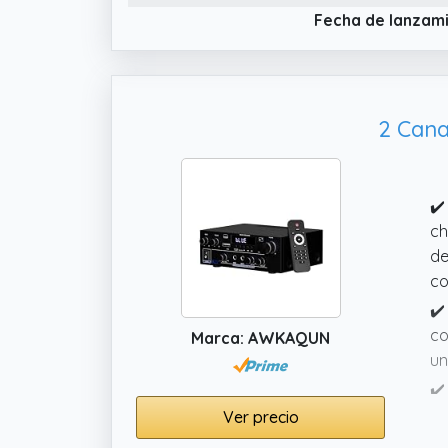
ma
Fecha de lanzam
✔️
co
di
2 Cana
✔️
ch
de
co
✔️
co
Marca: AWKAQUN
un
✔️
mu
Ver precio
✔️