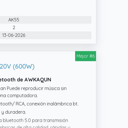
al 0,04 % permite disfrutar de una música
AK55
te reproducción de MP3, USB, AUX y
2
e visualizar rápidamente los ajustes
13-06-2026
Mejor #6
 220V (600W)
Bluetooth de AWKAQUN
Can Puede reproducir música sin
 una computadora.
etooth/ RCA, conexión inalámbrica bt.
 y duradera.
a bluetooth 5.0 para transmisión
bricas de alta calidad, rápidas y