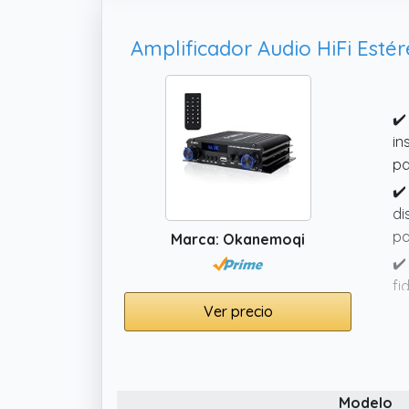
✔️
in
pa
✔️
di
pa
Marca: Okanemoqi
✔️
fi
al
Ver precio
pa
✔️
gr
Modelo
eq