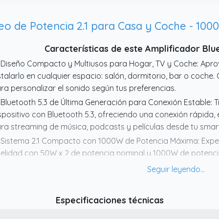
Características de este Amplificador Bl
 Diseño Compacto y Multiusos para Hogar, TV y Coche: Apr
stalarlo en cualquier espacio: salón, dormitorio, bar o coche
ra personalizar el sonido según tus preferencias.
 Bluetooth 5.3 de Última Generación para Conexión Estable: 
spositivo con Bluetooth 5.3, ofreciendo una conexión rápida, e
ra streaming de música, podcasts y películas desde tu smartp
 Sistema 2.1 Compacto con 1000W de Potencia Máxima: Exper
delidad con 50W x 2 de potencia nominal y 1000W de potenc
tavoces y un subwoofer externo de hasta 60W (compatible 
ra cine en casa y fiestas.
 Control Dual de Graves y Agudos Personalizable: Ajusta ind
Especificaciones técnicas
aves y agudos para adaptar el sonido a cada situación: real
uilibra los medios para películas o suaviza los agudos para