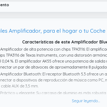
ndo transforma tu experiencia auditiva.
iento
 Conexión Versátil: 2 Entradas AUX + USB + MP3: Conecta múlt
mo televisores, consolas, reproductores DVD y memorias U
rectamente desde tu memoria USB sin necesidad de dispositi
les Amplificador, para el hogar o tu Coche
Características de este Amplificador 
 Amplificador de alta potencia con chips TPA3116: El amplifi
ips TPA3116 de Texas Instruments, con una distorsión armóni
l 0,04 %. El amplificador AK55 ofrece una potencia de salid
nectar un par de altavoces de aproximadamente 8 pulgada
 Amplificador Bluetooth: El receptor Bluetooth 5.3 ofrece un
nectar a dispositivos de reproducción de música como PC, m
 cable AUX de 3,5 mm.
 Práctico y elegante: Su carcasa de aluminio es más robusta 
estra el estado del amplificador en tiempo real e indica si la
 Amplificador HiFi: Cuenta con un transformador de alta ca