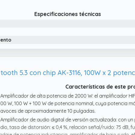
uste más delicado del sonido, mucha diversión y alta jugabili
 Amplia aplicación. Compatible con teléfonos móviles, comput
Especificaciones técnicas
levisores y proyectores con audio AV, etc.
 Entrada de tarjeta SD/USB 2.0. El dispositivo mezclador am
trada de tarjeta SD/USB para admitir unidades flash o tarjet
iento
Características de este p
 Amplificador de alta potencia de 2000 W: el amplificador H
00 W, 100 W + 100 W de potencia nominal, cuya potencia m
tavoces de aproximadamente 10 pulgadas.
 Amplificador de audio digital de versión actualizada: con u
dio, tasa de distorsión: ≤ 0,4 %, relación señal/ruido: 75 dB, 
indaje de potencia inductancia, amplificador de bajo ruido, ef