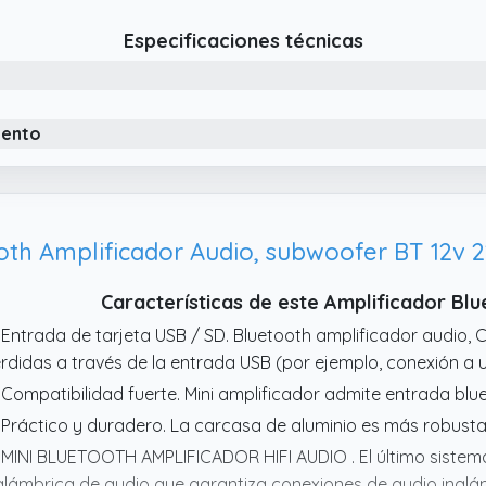
tido y sin distorsión. Su distorsión armónica inferior o igual 
Especificaciones técnicas
ara y definida.
 Gran compatibilidad: Este equipo de música doméstico admi
trada de micrófono. Una brillante pantalla LED digital permit
iento
dificados.
oth Amplificador Audio, subwoofer BT 12v
Características de este Amplificador 
 Entrada de tarjeta USB / SD. Bluetooth amplificador audio, 
rdidas a través de la entrada USB (por ejemplo, conexión a
 Compatibilidad fuerte. Mini amplificador admite entrada blu
 Práctico y duradero. La carcasa de aluminio es más robusta
 MINI BLUETOOTH AMPLIFICADOR HIFI AUDIO . El último sistem
alámbrica de audio que garantiza conexiones de audio inalám