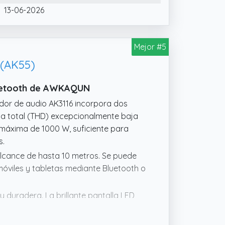
13-06-2026
iples dispositivos simultáneamente,
SB. Reproduce archivos MP3
Mejor #5
vos adicionales.
 (AK55)
Bluetooth de AWKAQUN
cador de audio AK3116 incorpora dos
ca total (THD) excepcionalmente baja
a máxima de 1000 W, suficiente para
s.
 alcance de hasta 10 metros. Se puede
óviles y tabletas mediante Bluetooth o
y duradera. La brillante pantalla LED
 conexión Bluetooth está activa.
pacidad que proporciona un sonido