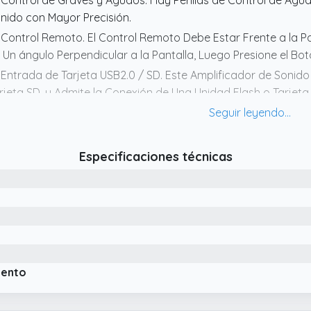
 Control de Graves y Agudos. Hay Perillas de Control de Agud
nido con Mayor Precisión.
 Control Remoto. El Control Remoto Debe Estar Frente a la Pa
 Un ángulo Perpendicular a la Pantalla, Luego Presione el Bo
 Entrada de Tarjeta USB2.0 / SD. Este Amplificador de Sonid
rjeta SD, y Admite la Conexión de Una Unidad Flash o Tarjeta
 Bluetooth 5.0 y Pantalla LCD. El Producto Está Equipado con
cance Inalámbrico Dentro de los 10 Metros, y Los últimos Disp
teligentes, iPads, iPhones y Computadoras) Se Pueden Empare
Especificaciones técnicas
oducto Tiene Pantalla LCD, Diseño de Retroiluminación, que 
iento