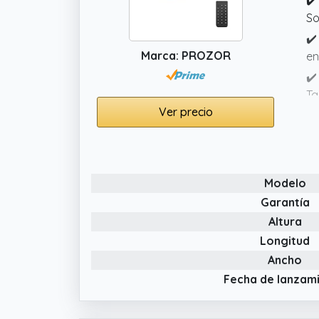
✔️
So
✔️
Marca: PROZOR
en
✔️
Ta
Ver precio
✔️
Al
In
Pr
Modelo
Garantía
Altura
Longitud
Ancho
Fecha de lanzam