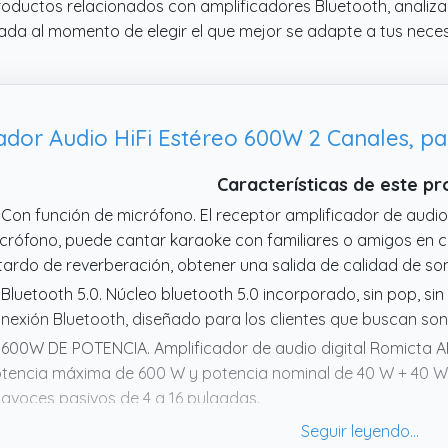
productos relacionados con amplificadores Bluetooth, analiza
mada al momento de elegir el que mejor se adapte a tus nece
ador Audio HiFi Estéreo 600W 2 Canales, p
Características de este p
 Con función de micrófono. El receptor amplificador de aud
crófono, puede cantar karaoke con familiares o amigos en c
tardo de reverberación, obtener una salida de calidad de son
 Bluetooth 5.0. Núcleo bluetooth 5.0 incorporado, sin pop, si
nexión Bluetooth, diseñado para los clientes que buscan soni
 600W DE POTENCIA. Amplificador de audio digital Romicta
tencia máxima de 600 W y potencia nominal de 40 W + 40 
tavoces pasivos de 4 a 16 pulgadas.
 Control de graves y agudos. Diseñado con perillas de contr