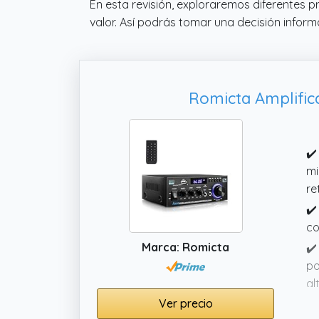
En esta revisión, exploraremos diferentes 
valor. Así podrás tomar una decisión infor
Romicta Amplific
✔️
mi
re
✔️
co
Marca: Romicta
✔️
po
al
Ver precio
✔️