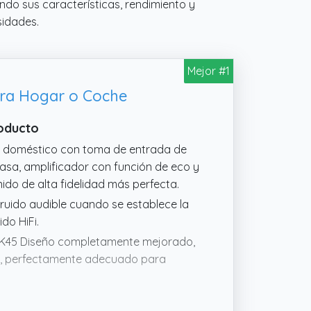
ndo sus características, rendimiento y
sidades.
Mejor #1
ara Hogar o Coche
roducto
io doméstico con toma de entrada de
asa, amplificador con función de eco y
ido de alta fidelidad más perfecta.
n ruido audible cuando se establece la
do HiFi.
 AK45 Diseño completamente mejorado,
W, perfectamente adecuado para
ol de volumen, agudos y graves para un