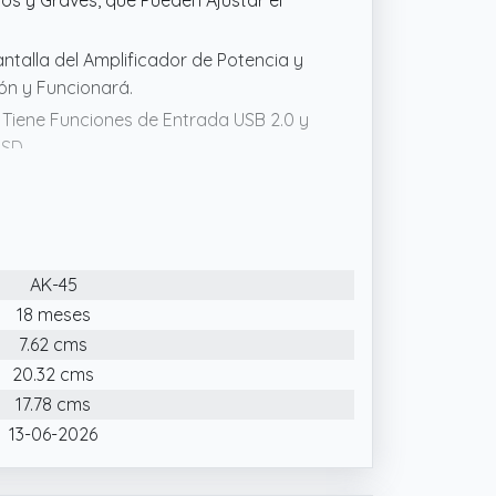
os y Graves, que Pueden Ajustar el
ntalla del Amplificador de Potencia y
tón y Funcionará.
o Tiene Funciones de Entrada USB 2.0 y
 SD.
 Transmisión de Música Bluetooth,
ositivos Actuales (Incluidos Teléfonos
jar Fácilmente con el Receptor; El
es Más Fácil de Operar
AK-45
18 meses
7.62 cms
20.32 cms
17.78 cms
13-06-2026