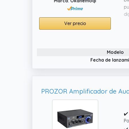
Marca: Okanemoqi
pu
di
✔️
Ver precio
AU
po
ag
Modelo
✔️
LE
Fecha de lanzam
co
✔️
pi
Bl
su
✔️
Po