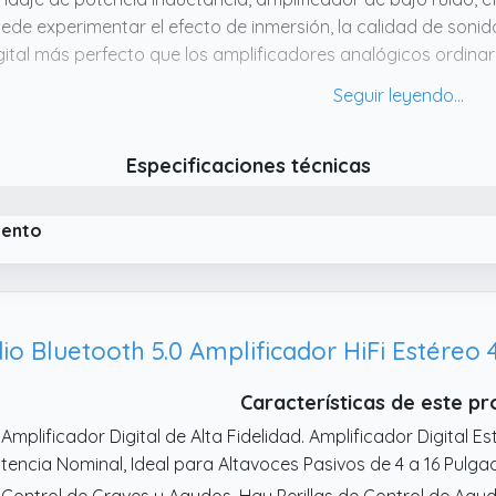
ede experimentar el efecto de inmersión, la calidad de soni
gital más perfecto que los amplificadores analógicos ordinar
 Gran compatibilidad: este amplificador de audio para el ho
X, USB para audio desde dispositivos externos como CD, DV
rtátil, teléfono móvil, MP3 y proyector con audio AV, además
Especificaciones técnicas
regada, más adecuada para tu televisor.
 Esto es práctico y fácil de usar: la carcasa de aluminio es 
D brillante muestra el estado del amplificador en tiempo real
iento
nectado.
 Amplificador Bluetooth 5.3: el último receptor Bluetooth 5.3 
es. Y la última versión actualizada del amplificador Bluetooth,
uetooth puede penetrar en la pared, perfectamente adecuado
periores.
Características de este p
 Amplificador Digital de Alta Fidelidad. Amplificador Digital 
tencia Nominal, Ideal para Altavoces Pasivos de 4 a 16 Pulga