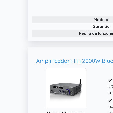
aj
✔️
te
Modelo
✔️
Garantía
en
Fecha de lanzam
✔️
20
al
✔️
au
bl