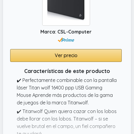
✔️ Superficie de tela de microtextura
impermeable y transpirable : la superficie de
la alfombrilla ratón para juegos RGB está
hecha de un material de tejido ultrafino, que
Marca: CSL-Computer
tiene menos resistencia que otros y puede
garantizar el movimiento más suave del
ratón y el mejor tiempo de respuesta. La
superficie también está cubierta con un
Ver precio
revestimiento resistente al agua que puede
evitar daños causados por la salida de
Características de este producto
bebidas u otros accidentes
✔️ Perfectamente combinable con la pantalla
láser Titan wolf 16400 ppp USB Gaming
Mouse Aprende más productos de la gama
de juegos de la marca Titanwolf.
✔️ Titanwolf Quien quiera cazar con los lobos
debe llorar con los lobos. Titanwolf – si se
vuelve brutal en el campo, un fiel compañero
te ayudará.