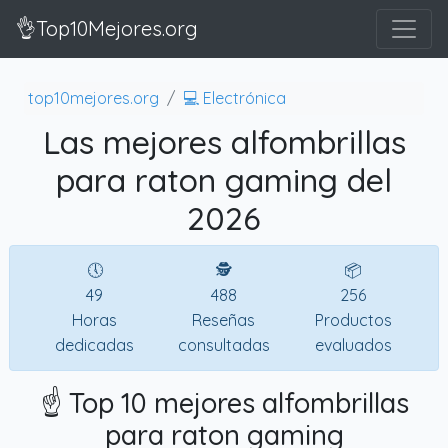
👌Top10Mejores.org
top10mejores.org
💻 Electrónica
Las mejores alfombrillas
para raton gaming del
2026
🕔
🕵
📦
49
488
256
Horas
Reseñas
Productos
dedicadas
consultadas
evaluados
☝️ Top 10 mejores alfombrillas
para raton gaming