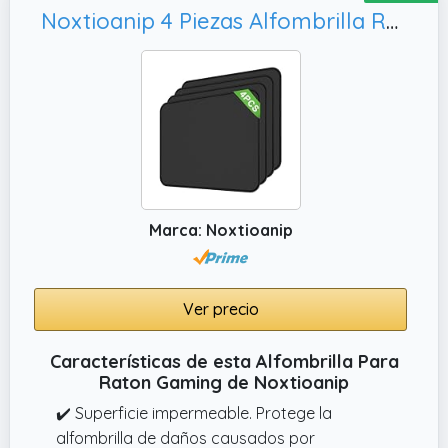
Ideal para Navidad, cumpleaños, Pascua, Día
Noxtioanip 4 Piezas Alfombrilla Ratón, Seguimiento Suave y Preciso (Negro)
del Padre, Día de la Madre, vuelta al cole,
inicio de semestre, nuevo trabajo o ascenso:
esta alfombrilla ratón premium combina
comodidad y funcionalidad, siendo un
accesorio práctico para teletrabajo y un
elegante accesorio gaming.
✔️ Antideslizante y lavable. Diseñada para la
comodidad diaria, esta alfombrilla ratón
Marca: Noxtioanip
cuenta con una base de PU antideslizante
que se mantiene firme en cualquier escritorio.
Ver precio
Características de esta Alfombrilla Para
Raton Gaming de Noxtioanip
✔️ Superficie impermeable. Protege la
alfombrilla de daños causados ​​por