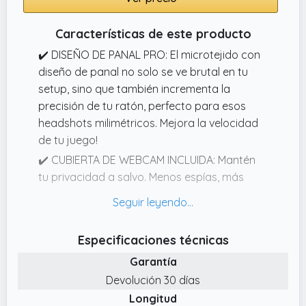
Características de este producto
✔️ DISEÑO DE PANAL PRO: El microtejido con
diseño de panal no solo se ve brutal en tu
setup, sino que también incrementa la
precisión de tu ratón, perfecto para esos
headshots milimétricos. Mejora la velocidad
de tu juego!
✔️ CUBIERTA DE WEBCAM INCLUIDA: Mantén
tu privacidad a salvo. Menos espías, más
gaming.
✔️ PROTECCIÓN TOTAL PARA TU SETUP: Esta
alfombrilla no solo mejora tu juego, sino que
Especificaciones técnicas
también protege tu mesa de arañazos,
Garantía
manchas y derrames. ¡A prueba de todo!
Devolución 30 días
Además es resistente al agua y superfácil de
Longitud
limpiar!