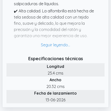
salpicaduras de líquidos.
✔️ Alta calidad. La alfombrilla está hecha de
tela sedosa de alta calidad con un tejido
fino, suave y delicado, lo que mejora la
precisión y la comodidad del ratón y
garantiza una mejor experiencia de uso.
✔️ Base de goma antideslizante. La base de
goma, resistente y antideslizante, está
especialmente diseñada para mantenerse
Especificaciones técnicas
firme en su lugar incluso con un uso
Longitud
frecuente, lo que permite trabajar y jugar sin
25.4 cms
problemas.
Ancho
✔️ Borde de bloqueo de precisión. Las
20.32 cms
costuras de precisión de 360° protegen los
Fecha de lanzamiento
bordes de la alfombrilla, previniendo
eficazmente la deformación y los daños,
13-06-2026
garantizando así su durabilidad.