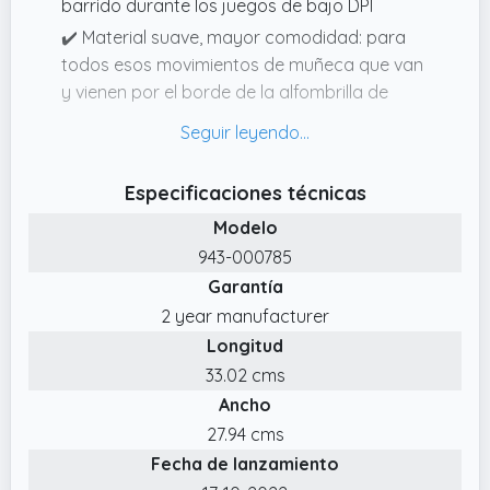
barrido durante los juegos de bajo DPI
✔️ Material suave, mayor comodidad: para
todos esos movimientos de muñeca que van
y vienen por el borde de la alfombrilla de
ratón para juegos
✔️ Diseñado para un rendimiento óptimo: Una
textura de superficie cercana al entorno de
Especificaciones técnicas
prueba óptimo brinda a los jugadores de PC
Modelo
acceso al sensor del ratón Logitech G con
943-000785
máxima exactitud y precisión
Garantía
✔️ Roce superficial medio: alfombrilla para
2 year manufacturer
juegos, superficie tela brinda adecuada
Longitud
resistencia a patas del ratón cuando
inicia/detiene un movimiento rápido o
33.02 cms
repentino común en juegos de bajo DPI
Ancho
✔️ Fuerte, flexible y portátil: Fabricada con
27.94 cms
materiales duraderos, la alfombrilla para
Fecha de lanzamiento
ratón se enrolla para facilitar el transporte