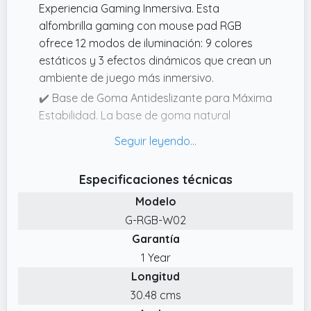
Experiencia Gaming Inmersiva. Esta
alfombrilla gaming con mouse pad RGB
ofrece 12 modos de iluminación: 9 colores
estáticos y 3 efectos dinámicos que crean un
ambiente de juego más inmersivo.
✔️ Base de Goma Antideslizante para Máxima
Estabilidad. La base de goma natural
antideslizante mantiene la alfombrilla gaming
firmemente en su lugar incluso durante
movimientos rápidos del ratón.
Especificaciones técnicas
✔️ Control Estable de Iluminación con
Modelo
Conexión Micro USB. Este mouse pad RGB
‎G-RGB-W02
utiliza una conexión Micro USB para una
Garantía
alimentación estable.
1 Year
✔️ Superficie MicroWeave Premium y Diseño
Longitud
Resistente al Agua. Fabricada con tejido
microweave suave, esta alfombrilla ratón
30.48 cms