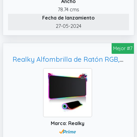
gaming permite movimientos rápidos y un
Ancho
seguimiento preciso del ratón, protegiendo al
78.74 cms
mismo tiempo los deslizadores.
Fecha de lanzamiento
✔️ Superficie Extra Grande de 800 × 300 × 5
27-05-2024
mm. Con un tamaño de 800 × 300 × 5 mm,
esta alfombrilla ratón grandes ofrece amplio
espacio para el ratón, teclado y otros
Mejor #7
accesorios.
Realky Alfombrilla de Ratón RGB, PC y Portátil
Marca: Realky