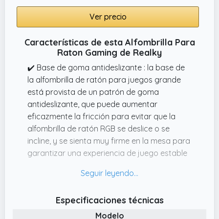
Ver precio
Características de esta Alfombrilla Para
Raton Gaming de Realky
✔️ Base de goma antideslizante : la base de
la alfombrilla de ratón para juegos grande
está provista de un patrón de goma
antideslizante, que puede aumentar
eficazmente la fricción para evitar que la
alfombrilla de ratón RGB se deslice o se
incline, y se sienta muy firme en la mesa para
garantizar una experiencia de juego estable
✔️ Gran alfombrilla para ratón para juegos :
nuestra gaming alfombrilla ratón está
diseñada en un tamaño de 800 x 300 x 4 mm
Especificaciones técnicas
y puede cubrir perfectamente el escritorio y
Modelo
mantener tu portátil y el teclado. También