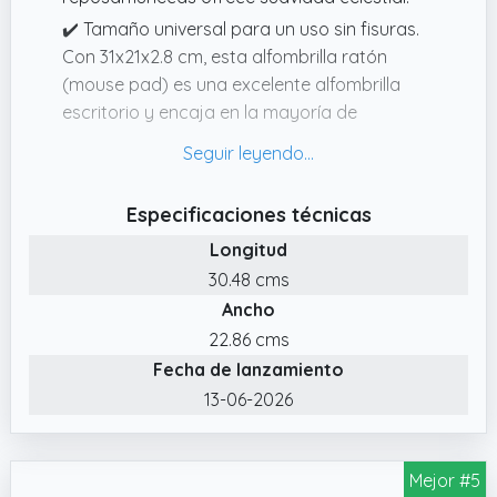
✔️ Tamaño universal para un uso sin fisuras.
Con 31x21x2.8 cm, esta alfombrilla ratón
(mouse pad) es una excelente alfombrilla
escritorio y encaja en la mayoría de
escritorios estándar, en casa, oficina o pc
gaming.
✔️ Diseño ergonómico y soporte para
Especificaciones técnicas
muñeca. Esta alfombrilla raton ergonomica
Longitud
(mouse pad) presenta una pendiente de 15°
30.48 cms
con bultos de masaje tipo panal, imitando
Ancho
estructuras biológicas para mantener la
alineación natural de la muñeca.
22.86 cms
Fecha de lanzamiento
✔️ Durabilidad de grado profesional. Cada
mousepad premium con soporte de muñeca
13-06-2026
pasa rigurosas pruebas para un rendimiento
duradero.
Mejor #5
✔️ El regalo perfecto para cualquier ocasión.