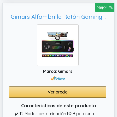
✔️ Lista de empaque. Recibirás 4 alfombrillas
Mejor #6
negras clásicas de 260 x 210 x 3 mm, fáciles
de transportar, y su grosor de 3 mm reduce
Gimars Alfombrilla Ratón Gaming RGB, Oficina Gamer
eficazmente el impacto en superficies
irregulares.
Marca: Gimars
Ver precio
Características de este producto
✔️ 12 Modos de Iluminación RGB para una