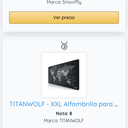
Marca: Smooffly
Ver precio
🥉
TITANWOLF - XXL Alfombrilla para ratón 900 x 400 mm - Speed Gaming Mousepad - Mouse Pad para Ordenador - Base para Mesa Grandes Dimensiones - Diseño: Planisferio
Nota: 8
Marca: TITANWOLF