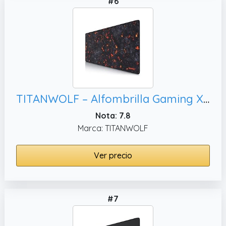
#6
TITANWOLF – Alfombrilla Gaming XXL para ratón 900x400 – Mouse Pad - Precisión y Velocidad - Parte Inferior de Goma para una sujeción Estable - Antideslizante, Resistente al Agua – Motivo Lava Fuego
Nota: 7.8
Marca: TITANWOLF
Ver precio
#7