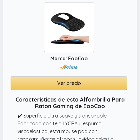
que tu mouse se deslice fácilmente sobre la
alfombrilla del mouse para movimientos
rápidos y fluidos
Marca: EooCoo
Ver precio
Características de esta Alfombrilla Para
Raton Gaming de EooCoo
✔️ Superficie ultra suave y transpirable.
Fabricada con tela LYCRA y espuma
viscoelástica, esta mouse pad con
reposamuñecas ofrece suavidad celestial.