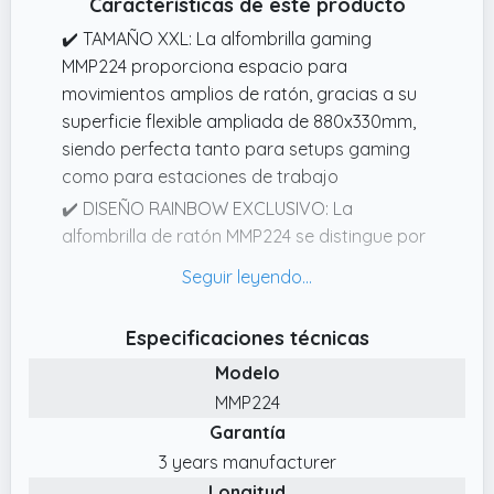
Características de este producto
✔️ TAMAÑO XXL: La alfombrilla gaming
MMP224 proporciona espacio para
movimientos amplios de ratón, gracias a su
superficie flexible ampliada de 880x330mm,
siendo perfecta tanto para setups gaming
como para estaciones de trabajo
✔️ DISEÑO RAINBOW EXCLUSIVO: La
alfombrilla de ratón MMP224 se distingue por
su estilo único con diseño rainbow que
decora el borde, aportando un toque de
color y distinción a tu escritorio
Especificaciones técnicas
✔️ BASE DE CAUCHO NATURAL: La base de
Modelo
caucho natural antideslizante de la
MMP224
alfombrilla XXL MMP224, asegura estabilidad
Garantía
incluso durante las sesiones más intensas,
para que mantengas la concentración sin
3 years manufacturer
preocuparte por deslizamientos indeseados
Longitud