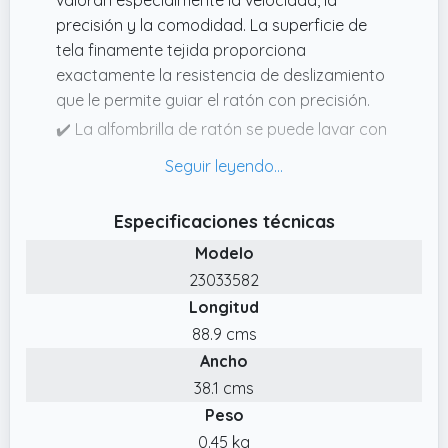
precisión y la comodidad. La superficie de
tela finamente tejida proporciona
exactamente la resistencia de deslizamiento
que le permite guiar el ratón con precisión.
✔️ La alfombrilla de ratón se puede lavar con
agua tibia y se puede lavar en lavadora a
3040 grados.
✔️ Una alfombrilla de ratón también debe
Especificaciones técnicas
proporcionar una base sólida además de un
Modelo
impresionante rendimiento de seguimiento.
23033582
Gracias a la goma de la alfombrilla de ratón
Longitud
Titanwolf no se desliza hacia atrás y hacia
atrás, sino que se mantiene en su lugar,
88.9 cms
incluso en el cristal y en movimientos
Ancho
agitados.
38.1 cms
✔️ La costura circunferencial
Peso
cuidadosamente realizada puede soportar
0.45 kg