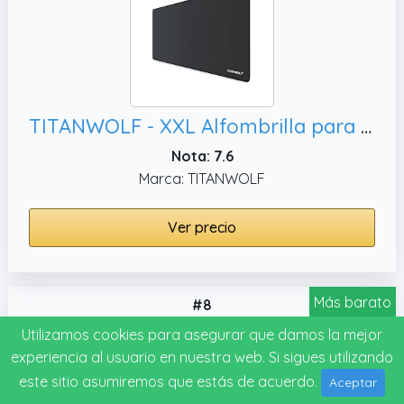
TITANWOLF - XXL Alfombrilla para ratón 900 x 400 mm - Speed Gaming Mousepad - Mouse Pad para Ordenador - Base para Mesa Grandes Dimensiones - Diseño Alpha
Nota: 7.6
Marca: TITANWOLF
Ver precio
Más barato
#8
Utilizamos cookies para asegurar que damos la mejor
experiencia al usuario en nuestra web. Si sigues utilizando
este sitio asumiremos que estás de acuerdo.
Aceptar