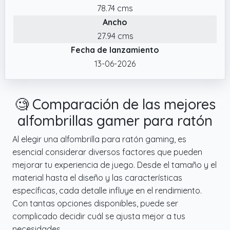
78.74 cms
✔️ GARANTÍA: Tu satisfacción es nuestro
Ancho
principal objetivo, por eso te ofrecemos el
reembolso del 100% por cualquier defecto
27.94 cms
durante 30 días siempre que sea una
Fecha de lanzamiento
compra a vendedor oficial KYOKONDO.
13-06-2026
✔️ ESPACIO GIGANTE PARA TODO: Con
800x300 mm de superficie, esta alfombrilla
🧐 Comparación de las mejores
de escritorio XXL te da espacio de sobra
para tu teclado, ratón y cualquier otro
alfombrillas gamer para ratón
gadget. ¡Todo en orden y listo para la acción!
Al elegir una alfombrilla para ratón gaming, es
esencial considerar diversos factores que pueden
mejorar tu experiencia de juego. Desde el tamaño y el
material hasta el diseño y las características
específicas, cada detalle influye en el rendimiento.
Con tantas opciones disponibles, puede ser
complicado decidir cuál se ajusta mejor a tus
necesidades.