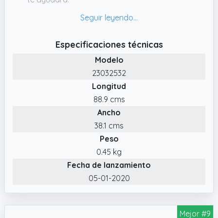
✔️ Uso: la alfombrilla de ratón Titanwolf XXL
Speed para juegos representa la próxima
generación de juegos de precisión y está
Especificaciones técnicas
especialmente dirigida a jugadores que
Modelo
valoran la velocidad, la precisión y la
23032532
comodidad
Longitud
✔️ Denominación de modelo: Titanwolf XXL
88.9 cms
Speed Mouse Pad (logotipo de la marca de
Ancho
titanio wolf en la superficie de la alfombrilla
de ratón) | 303253
38.1 cms
Peso
0.45 kg
Fecha de lanzamiento
05-01-2020
Mejor #9