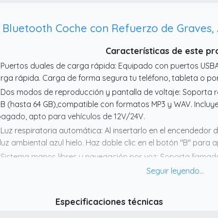
Bluetooth Coche con Refuerzo de Graves, 
Características de este p
 Puertos duales de carga rápida: Equipado con puertos US
rga rápida. Carga de forma segura tu teléfono, tableta o por
 Dos modos de reproducción y pantalla de voltaje: Soporta 
B (hasta 64 GB),compatible con formatos MP3 y WAV. Incluye
agado, apto para vehículos de 12V/24V.
 Luz respiratoria automática: Al insertarlo en el encendedor
 luz ambiental azul hielo. Haz doble clic en el botón "B" para
 Sistema manos libres y navegación por voz: Soporta llamada
esionado para colgar y doble clic para devolver la llamada. 
 reducción de ruido CVC mejora la claridad de la voz en un 
 Disfruta la música: Conecta tu teléfono vía Bluetooth 5.3 y
Especificaciones técnicas
tavoces del coche para disfrutar más de tu conducción. Puls