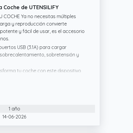
e de voz y navegación, ¡llevando su
ra Coche de UTENSILIFY
 COCHE Ya no necesitas múltiples
carga y reproducción convierte
tente y fácil de usar, es el accesorio
anos.
uertos USB (3.1A) para cargar
 sobrecalentamiento, sobretensión y
rma tu coche con este dispositivo
luetooth y carga dos dispositivos al
 Disfruta de una experiencia sin
ADIO FM Convierte tu coche en un
1 año
luetooth, desde una memoria USB o
14-06-2026
 llamadas sin soltar el volante
e ruido (CVC). Controla todo con un