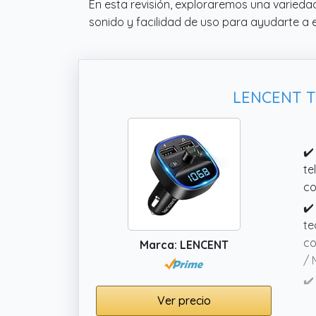
En esta revisión, exploraremos una varieda
sonido y facilidad de uso para ayudarte a 
LENCENT Tr
✔️
te
co
✔️
te
co
Marca: LENCENT
/ 
✔️
mi
Ver precio