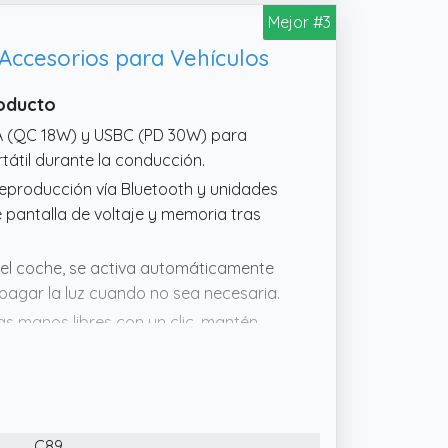
Mejor #3
Accesorios para Vehículos
roducto
BA (QC 18W) y USBC (PD 30W) para
tátil durante la conducción.
reproducción vía Bluetooth y unidades
 pantalla de voltaje y memoria tras
 del coche, se activa automáticamente
 apagar la luz cuando no sea necesaria.
s manos libres con un clic, mantén
El micrófono integrado con tecnología
60%.
 reproduce música directamente en los
a el botón "B" para mejorar
C89