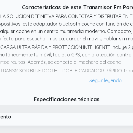
sde su teléfono al sistema del automóvil, incluido el asistent
Características de este Transmisor Fm Pa
tomóvil antiguo y antiguo a una nueva palanca!
 LA SOLUCIÓN DEFINITIVA PARA CONECTAR Y DISFRUTAR EN TU
spositivos: este adaptador bluetooth coche con función de 
alquier coche en un centro multimedia moderno. Compacto, po
rfecto para escuchar música, cargar el móvil y hablar sin m
 CARGA ULTRA RÁPIDA Y PROTECCIÓN INTELIGENTE Incluye 2 p
multáneamente tu móvil, tablet o GPS, con protección contra
rtocircuitos. Además, se conecta al mechero del coche
 TRANSMISOR BLUETOOTH + DOBLE CARGADOR RÁPIDO Transfo
do en uno, reproduce tu música favorita desde el móvil vía B
smo tiempo gracias a sus puertos USB de carga rápida (3.1A)
terrupciones ni accesorios adicionales.
Especificaciones técnicas
 REPRODUCE TU MÚSICA COMO QUIERAS: BLUETOOTH, USB O R
uipo de música personalizado. Escucha tus canciones vía B
diante la frecuencia FM ajustable (87.5 108 MHz).
iento
 MANOS LIBRES CON VOZ CLARA Y NAVEGACIÓN SEGURA Atiende
acias al micrófono integrado con tecnología de reducción d