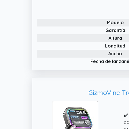
ma
te
✔️
Modelo
vo
de
Garantía
Altura
✔️
pa
Longitud
co
Ancho
ga
Fecha de lanzam
GizmoVine Tr
✔️
ca