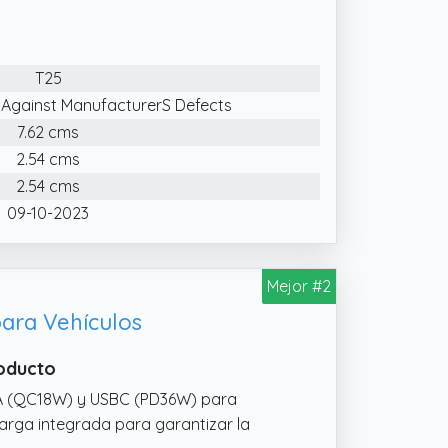
por voz desde la aplicación de su
al Azul: El transmisor FM mostrará el
T25
arrillos. Domine la salud de la batería
nte la conducción.
 Against ManufacturerS Defects
7.62 cms
ertos USB (5V2.4A y 5V1A),puede cargar
n contra sobrecorriente, protección
2.54 cms
ción contra cortocircuito,
2.54 cms
09-10-2023
Mejor #2
ara Vehículos
roducto
BA (QC18W) y USBC (PD36W) para
carga integrada para garantizar la