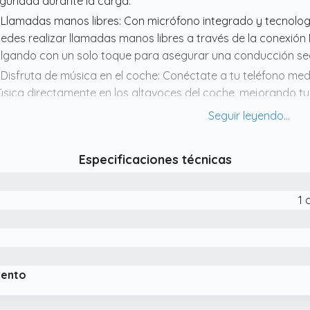
guridad durante la carga.
 Llamadas manos libres: Con micrófono integrado y tecnolog
edes realizar llamadas manos libres a través de la conexió
lgando con un solo toque para asegurar una conducción se
 Disfruta de música en el coche: Conéctate a tu teléfono med
sica directamente en los altavoces del coche, mejorando tu
 Luz ambiental automática: Al insertar el adaptador Bluetooth
tiva automáticamente una luz LED colorida. Si no se necesita
ra apagarla.
Especificaciones técnicas
 Múltiples modos de reproducción y visualización de voltaje
uetooth y USB (hasta 64GB),soporta formatos MP3 y WAV, c
1 
 voltaje. Apto para vehículos de 12V/24V.
iento