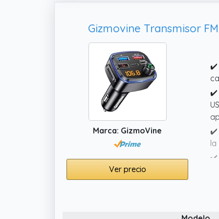
Gizmovine Transmisor FM 
✔️
ca
✔️
US
ap
Marca: GizmoVine
✔️
la
✔️
Ver precio
pr
de
✔️
al
Modelo