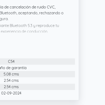
ía de cancelación de ruido CVC,
n Bluetooth, aceptando, rechazando o
gura.
iante Bluetooth 5.3 y reproduce tu
 experiencia de conducción.
 en el encendedor de cigarrillos, se
, presiona dos veces el botón circular
: Compatible con reproducción por
C54
on memoria de apagado y visualización
año de garantía
5.08 cms
2.54 cms
2.54 cms
02-09-2024