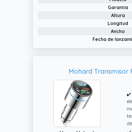
in
Garantía
Altura
Longitud
Ancho
Fecha de lanzam
Mohard Transmisor FM
✔️
el
má
te
de