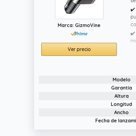
se
✔️
pu
co
Marca: GizmoVine
✔️
mú
Ver precio
✔️
ac
pa
✔️
Modelo
Bl
Garantía
de
Altura
Longitud
Ancho
Fecha de lanzam