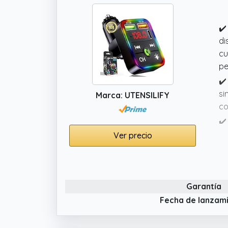
de
au
✔️
di
cu
pe
✔️
si
Marca: UTENSILIFY
co
✔️
to
Ver precio
mi
in
✔️
Garantía
eq
me
Fecha de lanzam
✔️
gr