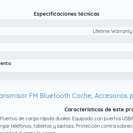
nos libres. Además, también puede lograr nítida navegación 
léfono, lo que significa que conducir será más seguro
Especificaciones técnicas
 Detección del Voltaje de Batería del Automóvil y Luz Ambient
ltaje del automóvil cuando se enchufe en el encendedor de cig
l automóvil en cualquier momento para evitar las fallas dura
Lifetime Warranty
 Dual Puerto USB Inteligente y Carga Segura: Viene con 2 pu
ra dos dispositivos simultáneamente. Incorporada protecció
ntra sobretensión, control de temperatura inteligente, protec
rantizando la carga segura de manera efectiva
iento
ansmisor FM Bluetooth Coche, Accesorios p
Características de este p
 Puertos de carga rápida duales: Equipado con puertos US
rgar teléfonos, tabletas y laptops. Protección contra sobre