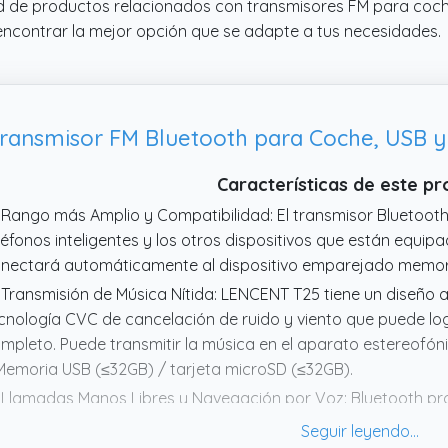
d de productos relacionados con transmisores FM para coche
encontrar la mejor opción que se adapte a tus necesidades.
ansmisor FM Bluetooth para Coche, USB y 
Características de este p
 Rango más Amplio y Compatibilidad: El transmisor Bluetooth
léfonos inteligentes y los otros dispositivos que están equip
nectará automáticamente al dispositivo emparejado memor
 Transmisión de Música Nítida: LENCENT T25 tiene un diseño a
cnología CVC de cancelación de ruido y viento que puede lo
mpleto. Puede transmitir la música en el aparato estereofón
Memoria USB (≤32GB) / tarjeta microSD (≤32GB).
 Llamadas Manos Libres y Navegación por Voz: Bluetooth pr
entras la tecnología CVC de cancelación de ruido concede u