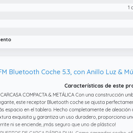
stantáneamente los graves.
1 
iento
 Bluetooth Coche 5.3, con Anillo Luz & Mús
Características de este p
 CARCASA COMPACTA & METÁLICA Con una construcción uni
egante, este receptor Bluetooth coche se ajusta perfectament
s espacio en el tablero. Hecho completamente de aleación de
xtura exquisita y garantiza un uso duradero, proporciona una
rrite ni se enciende, ¡más seguro que uno de plástico!