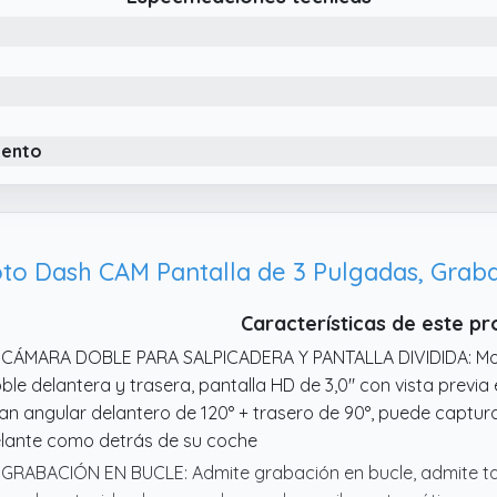
l asiento sin preocuparse por la lluvia.
 Double dashcam y visualización de pantalla dividida. Model
ontal y trasera, pantalla HD de 2,0" con vista previa de pantall
gular frontal de 120 ° + gran angular trasero de 90 °, pue
nto en la parte delantera como en la trasera de su automóvil
iento
 Dash CAM Pantalla de 3 Pulgadas, Graba
Características de este p
 CÁMARA DOBLE PARA SALPICADERA Y PANTALLA DIVIDIDA: Mo
ble delantera y trasera, pantalla HD de 3,0" con vista previa e
an angular delantero de 120° + trasero de 90°, puede capt
lante como detrás de su coche
 GRABACIÓN EN BUCLE: Admite grabación en bucle, admite tar