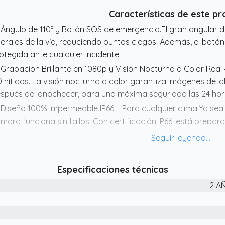
Características de este p
 Ángulo de 110° y Botón SOS de emergencia.El gran angular de 
terales de la vía, reduciendo puntos ciegos. Además, el botón
otegida ante cualquier incidente.
 Grabación Brillante en 1080p y Visión Nocturna a Color Real
 nítidos. La visión nocturna a color garantiza imágenes detal
spués del anochecer, para una máxima seguridad las 24 hora
 Diseño 100% Impermeable IP66 – Para cualquier clima.Ya sea baj
mara funciona sin fallos. Con certificación IP66, está prepa
ío, humedad o tormentas.
 Compacta, sin pantalla y se instala en segundos.Su diseño di
 visibilidad. La instalación es rapidísima, sin herramientas y l
Especificaciones técnicas
 Control WiFi desde tu móvil – Más fácil, imposible.Conéctate
2 A
 app. Visualiza en directo, descarga vídeos o ajusta la grab