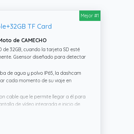
Mejor #1
le+32GB TF Card
a Moto de CAMECHO
D de 32GB, cuando la tarjeta SD esté
amente. Gsensor diseñado para detectar
eba de agua y polvo IP65, la dashcam
rar cada momento de su viaje en
 cable que le permite llegar a él para
talla de vídeo integrada e inicio de
ara motocicletas, triciclos, UTVs, ATVs
e colocar la unidad principal debajo