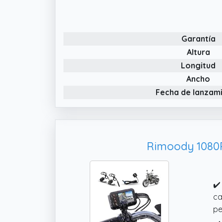
le
en
pu
Garantía
✔️
so
Altura
pa
Longitud
✔️
Ancho
ag
Fecha de lanzam
ma
un
Rimoody 1080P
✔️
ca
pe