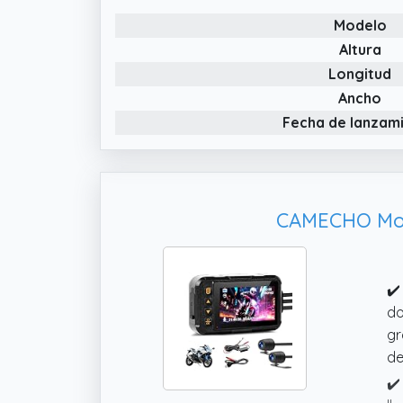
de
Modelo
✔️
Altura
fr
Longitud
an
ta
Ancho
Fecha de lanzam
CAMECHO Moto
✔️
do
gr
de
✔️