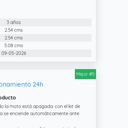
nera efectiva. El diseño compacto todo
mpo que reduce en gran medida los
3 años
grabación automática en bucle y
miento. Conéctese a través de WiFi
2.54 cms
avés de la aplicación.
2.54 cms
na clasificación IP66 de resistencia al
5.08 cms
cicleta sin pantalla funciona de
09-05-2026
dversas al aire libre, lo que garantiza
Mejor #5
ionamiento 24h
roducto
o la moto está apagada: con el kit de
ara se enciende automáticamente ante