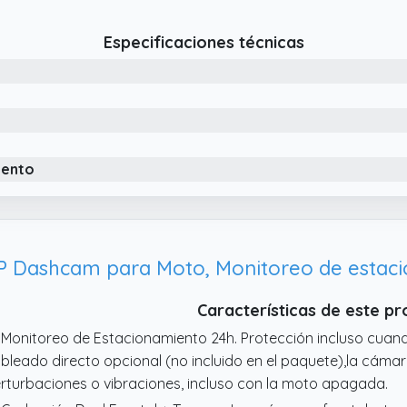
nte gran angular de 110° amplía la cobertura de visión de ma
 uno cubre varios carriles y detalles de la carretera, al tie
Especificaciones técnicas
ntos ciegos durante la conducción
 Conexión WiFi Inteligente y Funciones Prácticas: Admite la 
brescribe los archivos antiguos cuando se llena el almacena
ra ver imágenes en tiempo real y reproducir grabaciones a tr
 Construcción Resistente al Agua y al Polvo IP66: Cuenta con u
ua y al polvo para todo el cuerpo. Esta grabadora para moto
iento
nera confiable en condiciones de lluvia, polvo y condiciones a
 rendimiento estable en cualquier clima
 Dashcam para Moto, Monitoreo de estac
Características de este p
 Monitoreo de Estacionamiento 24h. Protección incluso cuand
bleado directo opcional (no incluido en el paquete),la cám
rturbaciones o vibraciones, incluso con la moto apagada.