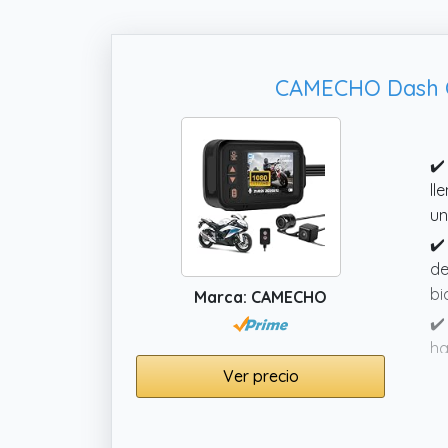
CAMECHO Dash C
✔️
ll
un
✔️
de
bi
Marca: CAMECHO
✔️
ha
gr
Ver precio
✔️
y 