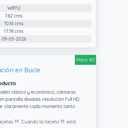
W8112
o clásico y económico, doble cámara
7.62 cms
a dividida, resolución Full HD, gran
10.16 cms
de capturar claramente cada momento
.
17.78 cms
09-05-2026
Mejor #2
ción en Bucle
roducto
delo clásico y económico, cámaras
n pantalla dividida, resolución Full HD,
urar claramente cada momento tanto
jetas TF. Cuando la tarjeta TF está