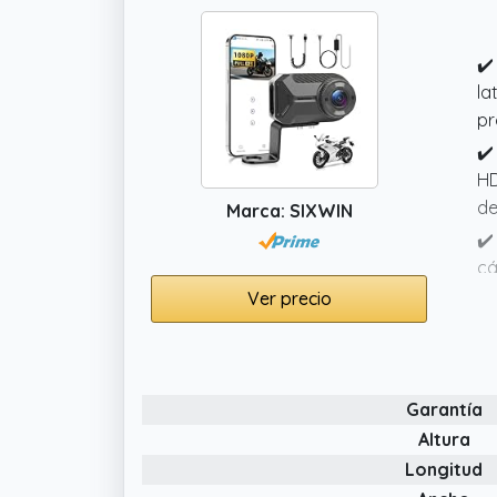
✔️
la
pr
✔️
HD
de
Marca: SIXWIN
✔️
cá
fr
Ver precio
✔️
tu
✔️
Garantía
la
Altura
Longitud