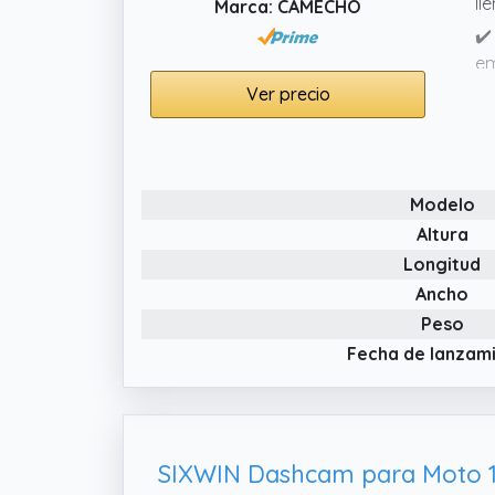
ll
Marca: CAMECHO
✔️
em
de
Ver precio
✔️
te
lo
Modelo
✔️
Altura
mo
Longitud
Pu
Ancho
Peso
Fecha de lanzam