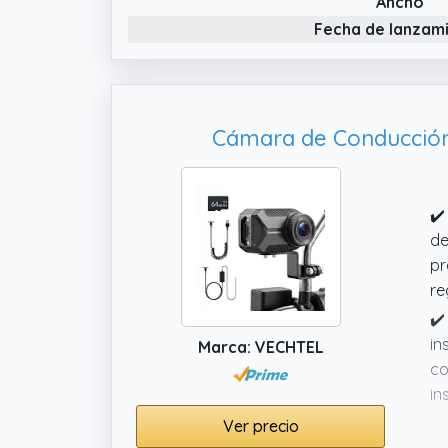
Ancho
Fecha de lanzam
Cámara de Conducción 
✔️
de
pr
re
✔️
in
Marca: VECHTEL
co
in
✔️
Ver precio