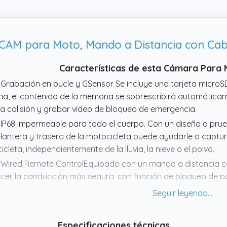
AM para Moto, Mando a Distancia con Cab
Características de esta Cámara Par
 Grabación en bucle y GSensor Se incluye una tarjeta microS
ena, el contenido de la memoria se sobrescribirá automátic
a colisión y grabar vídeo de bloqueo de emergencia.
 IP68 impermeable para todo el cuerpo. Con un diseño a pru
lantera y trasera de la motocicleta puede ayudarle a captu
cicleta, independientemente de la lluvia, la nieve o el polvo.
 Wired Remote ControlEquipado con un mando a distancia con
cer la conducción más segura, con función de bloqueo de pan
abación, botones multifuncionales todo en uno.
 Tamaño Pequeño y Fácil de InstalarEspecialmente diseñado p
carritos de golf, el tamaño compacto no ocupa espacio. Pued
Especificaciones técnicas