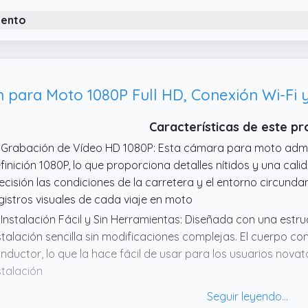
iento
para Moto 1080P Full HD, Conexión Wi-Fi 
Características de este p
 Grabación de Vídeo HD 1080P: Esta cámara para moto admit
finición 1080P, lo que proporciona detalles nítidos y una cal
ecisión las condiciones de la carretera y el entorno circunda
gistros visuales de cada viaje en moto
 Instalación Fácil y Sin Herramientas: Diseñada con una estr
stalación sencilla sin modificaciones complejas. El cuerpo co
nductor, lo que la hace fácil de usar para los usuarios nova
stalación
 Cámara Frontal Gran Angular de 110°: La cámara frontal de 