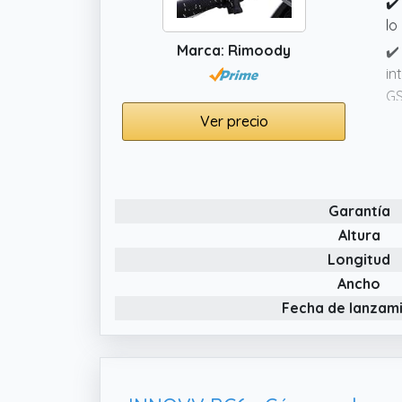
✔️
lo
Marca: Rimoody
✔️
in
GS
co
Ver precio
✔️
di
✔️
Garantía
ve
Altura
gu
Longitud
✔️
Ancho
cr
Fecha de lanzam
mo
✔️
al
me