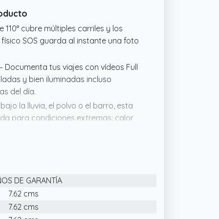
roducto
110° cubre múltiples carriles y los
 físico SOS guarda al instante una foto
 – Documenta tus viajes con vídeos Full
ladas y bien iluminadas incluso
s del día.
o la lluvia, el polvo o el barro, esta
rada para condiciones extremas: calor,
minuto y sin pantalla no interfiere con
ista para usar en minutos.
 al instante a la cámara mediante WiFi y
ÑOS DE GARANTÍA
ación en bucle desde tu smartphone.
7.62 cms
7.62 cms