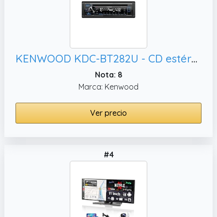
KENWOOD KDC-BT282U - CD estéreo para Coche, Cara Desmontable con Pantalla LCD Blanca de 13 dígitos e iluminación de botón Azul
Nota: 8
Marca: Kenwood
Ver precio
#4