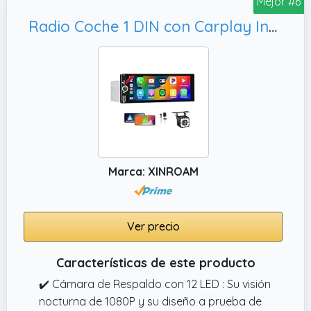
Mejor #6
A diferencia de otros productos, esta
Radio Coche 1 DIN con Carplay Inalámbrico - Pantalla Táctil de 6.86 Pulgadas, RDS FM Radio/Type-C de Recharge/Mic/SWC
pantalla CarPlay mejorada incorpora
conectividad Bluetooth, que te permite
transmitir audio de forma inalámbrica a los
altavoces del sistema estéreo del coche y
disfrutar de una experiencia de audio sin
pérdidas en el vehículo.
Marca: XINROAM
Ver precio
Características de este producto
✔️ Cámara de Respaldo con 12 LED : Su visión
nocturna de 1080P y su diseño a prueba de