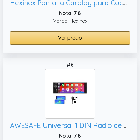
Hexinex Pantalla Carplay para Coche con CarPlay/Android Auto Inalámbrico, Negra
Nota: 7.8
Marca: Hexinex
Ver precio
#6
AWESAFE Universal 1 DIN Radio de Coche con Pantalla Táctil 6.36 Pulgadas, con CarPlay/AndroidAuto/Admite Carga Type-C/USB/Micrófono/FM/EQ/WiFi/GPS/Bluetooth/USB/SWC
Nota: 7.8