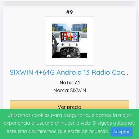
#9
SIXWIN 4+64G Android 13 Radio Coche para FIAT 500 2007-2015 con CarPlay&Android Auto,9 Pulgadas Pantalla Táctil con Bluetooth/WiFi/GPS/FM/RDS/USB 32EQ con Cámara Trasera
Nota: 7.1
Marca: SIXWIN
Ver precio
Utilizamos cookies para asegurar que damos la mejor
experiencia al usuario en nuestra web. Si sigues utilizando
este sitio asumiremos que estás de acuerdo.
Aceptar
#10