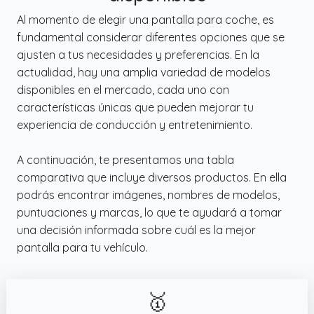
de tu música favorita, haciendo llamadas
Al momento de elegir una pantalla para coche, es
con manos libres o navegando con la guía
fundamental considerar diferentes opciones que se
de voz, Bluetooth 5.2 garantiza un sonido
ajusten a tus necesidades y preferencias. En la
ininterrumpido de alta fidelidad con un
actualidad, hay una amplia variedad de modelos
retraso mínimo.
disponibles en el mercado, cada uno con
✔️ Compatibilidad con iPhone y Android:
características únicas que pueden mejorar tu
Compatible con dispositivos iPhone y
experiencia de conducción y entretenimiento.
Android, este radio coche bluetooth pantalla
ofrece compatibilidad universal para todos
A continuación, te presentamos una tabla
los conductores. Tanto si eres un entusiasta
comparativa que incluye diversos productos. En ella
de Apple como un usuario de Android,
podrás encontrar imágenes, nombres de modelos,
podrás disfrutar de la misma conexión
puntuaciones y marcas, lo que te ayudará a tomar
sencilla y el mismo rendimiento fluido.
una decisión informada sobre cuál es la mejor
✔️ Sincronización de Navegación en Tiempo
pantalla para tu vehículo.
Real: Este pantalla coche apple carplay
puede sincronizar a la perfección la
aplicación GPS de tu smartphone (Google
🥇
Maps, Apple Maps, Waze, etc.) en tiempo real,