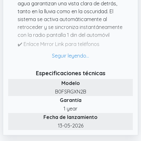
agua garantizan una vista clara de detrás,
tanto en la lluvia como en la oscuridad. El
sistema se activa automáticamente al
retroceder y se sincroniza instantáneamente
con la radio pantalla 1 din del automóvil
✔️ Enlace Mirror Link para teléfonos
iOS/Android : La función Mirror Link a través
de la línea USB original del teléfono puede
sincronizarse con la pantalla radio 1 din del
Especificaciones técnicas
automóvil, permitiéndote acceder a
Modelo
navegación, música, videos y otras
aplicaciones como Maps, Spotify y más, para
B0FSRGXN2B
una experiencia de conducción más
Garantía
conveniente y agradable
1 year
✔️ Conexión Segura y Función de Memoria :
Fecha de lanzamiento
Para activar la función de memoria, conecte
13-05-2026
el cable amarillo al borne positivo de la
batería, el cable negro al borne negativo