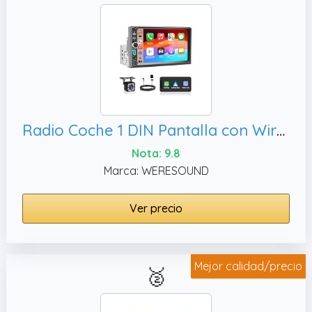
ofreciéndote mapas actualizados e
indicaciones más claras en una pantalla más
grande de 1024x600 de resolución. Como la
pantalla de pantalla coche android ofrece
una visión más amplia que la de tu teléfono,
disfrutarás de una claridad y precisión
superiores mientras conduces, lo que reduce
Radio Coche 1 DIN Pantalla con Wireless CarPlay y Android Auto,Cámara Trasera
la fatiga visual y facilita el seguimiento de la
navegación.
Nota: 9.8
Marca: WERESOUND
Ver precio
Mejor calidad/precio
🥈