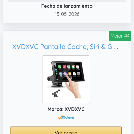
Fecha de lanzamiento
inalambrico está equipada con un micrófono
13-05-2026
integrado de alta calidad, lo que te permite
hacer llamadas con manos libres mientras
conduces.
Mejor #4
✔️ Fácil Instalación y Alta Compatibilidad.
XVDXVC Pantalla Coche, Siri & G-oogle
Esta pantalla radio coche HD de 7 pulgadas
es fácil de instalar sin necesidad de cables o
herramientas adicionales.
✔️ Navegación GPS en Tiempo Real. La
información del mapa en tiempo real se
amplía y se muestra en la pantalla car play
radio coche del automóvil, el navegador gps
puede usar aplicaciones de mapas como
G00gle Maps, Waze y más.
Marca: XVDXVC
Ver precio