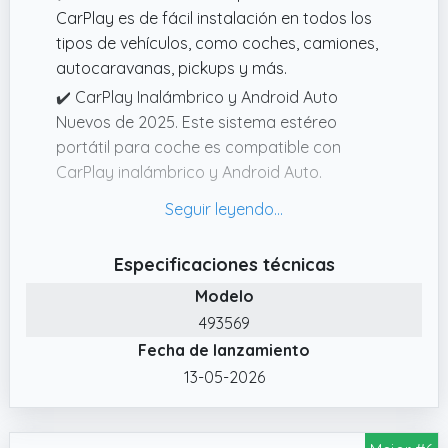
Assistant para controlar la navegación, las
CarPlay es de fácil instalación en todos los
llamadas, los mensajes y el contenido
tipos de vehículos, como coches, camiones,
multimedia con manos libres.
autocaravanas, pickups y más.
✔️ CarPlay Inalámbrico y Android Auto
Nuevos de 2025. Este sistema estéreo
portátil para coche es compatible con
CarPlay inalámbrico y Android Auto.
✔️ Pantalla Táctil HD y Conexión por Espejo.
La pantalla CarPlay de 7 pulgadas cuenta
con una resolución de 1024*600P y soporta la
Especificaciones técnicas
función de conexión por espejo para
Modelo
dispositivos Android e iOS.
493569
✔️ Cámara de Retroceso de 170°. La pantalla
Fecha de lanzamiento
CarPlay viene equipada con una cámara de
13-05-2026
retroceso HD impermeable con ángulo
vertical ajustable de 170°.
✔️ Múltiples Modos de Transmisión de Audio.