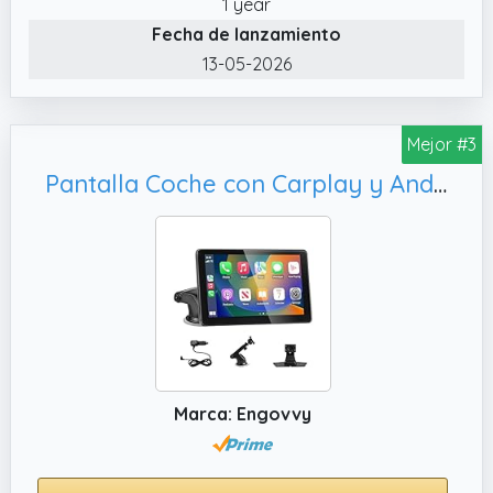
MirrorLink para teléfonos Android e iOS.
1 year
Conéctelo mediante el cable USB original
Fecha de lanzamiento
para proyectar navegación y música en la
13-05-2026
pantalla de 7 pulgadas.
✔️ Carplay inalambrico/Android Auto
Mejor #3
wireless: Active el WiFi y Bluetooth de su
teléfono, una vez conectada a tu
Pantalla Coche con Carplay y Android Auto Inalámbrico, AUX
smartphone, podrás acceder a apps, mapas,
música, vídeos y otras funciones en la
pantalla de coche. IMPORTANTE: Esta
pantalla tactil coche NO tiene GPS integrado;
la navegación en tiempo real se realiza a
través de CarPlay, Android Auto.
✔️ Montaje en Salpicadero/Parabrisas: Esta
pantalla coche carplay universal incluye
Marca: Engovvy
soporte para montarse fácilmente en
superficies lisas como el parabrisas o el
salpicadero. Su diseño plug & play no