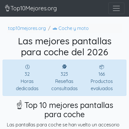
👌Top10Mejores.org
top10mejores.org
🚗 Coche y moto
Las mejores pantallas
para coche del 2026
🕔
🕵
📦
32
323
166
Horas
Reseñas
Productos
dedicadas
consultadas
evaluados
☝️ Top 10 mejores pantallas
para coche
Las pantallas para coche se han vuelto un accesorio