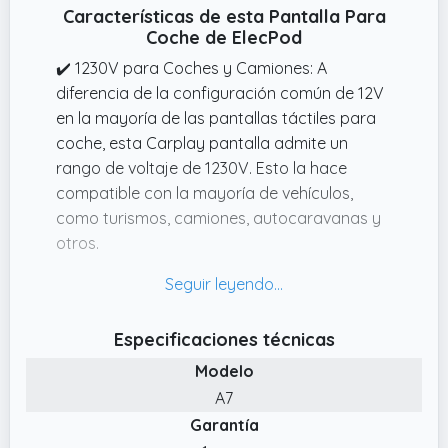
Características de esta Pantalla Para
Coche de ElecPod
✔️ 1230V para Coches y Camiones: A
diferencia de la configuración común de 12V
en la mayoría de las pantallas táctiles para
coche, esta Carplay pantalla admite un
rango de voltaje de 1230V. Esto la hace
compatible con la mayoría de vehículos,
como turismos, camiones, autocaravanas y
otros.
✔️ Tres Modos de Audio:1, Altavoz integrado:
El sonido se reproduce desde el pantalla
coche portatil. 2, Transmisor FM: Sincroniza la
Especificaciones técnicas
frecuencia FM con la radio del coche para
Modelo
usar los altavoces del vehículo.
A7
✔️ MirrorLink por Cable: Este estéreo para
Garantía
automóvil es compatible con la función