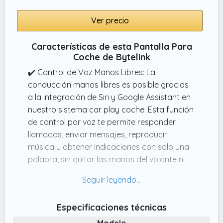
Ver precio
Características de esta Pantalla Para
Coche de Bytelink
✔️ Control de Voz Manos Libres: La
conducción manos libres es posible gracias
a la integración de Siri y Google Assistant en
nuestro sistema car play coche. Esta función
de control por voz te permite responder
llamadas, enviar mensajes, reproducir
música u obtener indicaciones con solo una
palabra, sin quitar las manos del volante ni
los ojos de la carretera, lo que hace que tu
experiencia de conducción sea más segura y
cómoda.
Especificaciones técnicas
✔️ Fácil Instalación y Desmontaje: A
Modelo