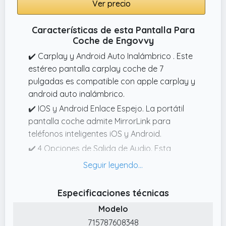
Ver precio
requiere modificar el cableado original del
vehículo, permitiendo una actualización sin
Características de esta Pantalla Para
complicaciones.
Coche de Engovvy
✔️ Pantalla Carplay Coche de 7 Pulgadas:
✔️ Carplay y Android Auto Inalámbrico . Este
Esta pantalla táctil de 7 pulgadas para
estéreo pantalla carplay coche de 7
coche es compatible con conexión
pulgadas es compatible con apple carplay y
inalámbrica a Carplay y Android Auto.
android auto inalámbrico.
Equipado con una cámara de marcha atrás.
✔️ IOS y Android Enlace Espejo. La portátil
pantalla coche admite MirrorLink para
teléfonos inteligentes iOS y Android.
✔️ 4 Opciones de Salida de Audio. Esta
portatil pantalla carplay coche sin
instalación ofrece múltiples opciones para
sonido de alta fidelidad: parlantes estéreo,
Especificaciones técnicas
Bluetooth 5.3, transmisor FM y puerto AUX.
Modelo
✔️ Control de Voz Inteligente con Siri y
715787608348
G00gle Assistant. La radio coche con carplay