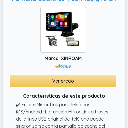
fácilmente la pantalla CarPlay de tu coche a
tu smartphone, usa Siri en modo manos
libres para hacer/recibir llamadas, escuchar
tu música favorita, GPS y otras funciones.
✔️ Multi Audio Output&Plug and Play. Car
tablet is equipped with Bluetooth 5.0 / builtin
dual Din stereo speakers, AUX and FM for
four audio output.
Marca: XINROAM
Ver precio
Características de este producto
✔️ Enlace Mirror Link para teléfonos
iOS/Android : La función Mirror Link a través
de la línea USB original del teléfono puede
sincronizarse con la pantalla de coche del