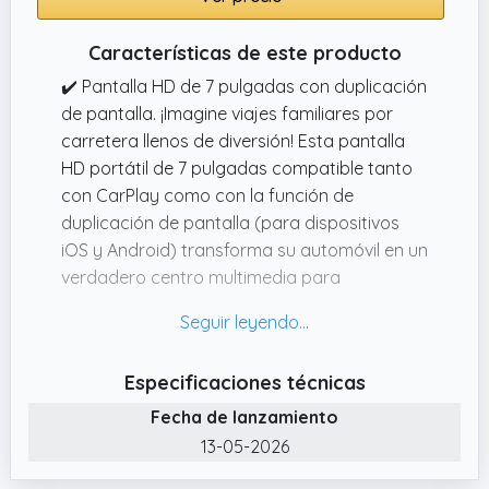
Características de este producto
✔️ Pantalla HD de 7 pulgadas con duplicación
de pantalla. ¡Imagine viajes familiares por
carretera llenos de diversión! Esta pantalla
HD portátil de 7 pulgadas compatible tanto
con CarPlay como con la función de
duplicación de pantalla (para dispositivos
iOS y Android) transforma su automóvil en un
verdadero centro multimedia para
aplicaciones como YouTube y Netflix,
ofreciendo una experiencia de conducción
mejorada y mucho más placentera.
Especificaciones técnicas
✔️ Contenido de la caja. Dispositivo CarPlay,
Fecha de lanzamiento
soporte de montaje, cable AUX, adaptador
de corriente para el encendedor de
13-05-2026
cigarrillos y manual de usuario.