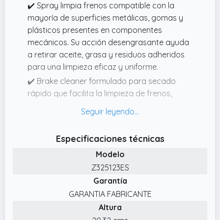
✔️ Spray limpia frenos compatible con la
mayoría de superficies metálicas, gomas y
plásticos presentes en componentes
mecánicos. Su acción desengrasante ayuda
a retirar aceite, grasa y residuos adheridos
para una limpieza eficaz y uniforme.
✔️ Brake cleaner formulado para secado
rápido que facilita la limpieza de frenos,
embragues y piezas mecánicas sin
necesidad de desmontajes complejos. Ideal
para aplicaciones de mantenimiento en
Especificaciones técnicas
automoción, motocicletas y talleres
Modelo
mecánicos.
Z325123ES
✔️ Pack de 6 aerosoles de 500 ml pensado
Garantía
para disponer de mayor autonomía en
tareas de limpieza y mantenimiento de
GARANTIA FABRICANTE
frenos y componentes mecánicos. Formato
Altura
práctico para garajes, vehículos,