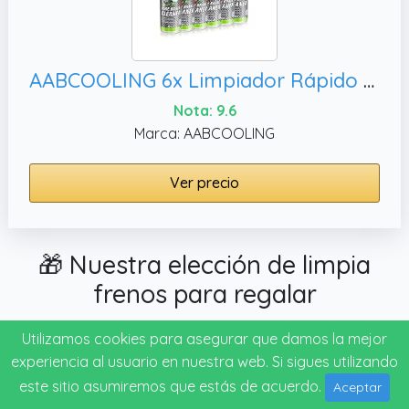
AABCOOLING 6x Limpiador Rápido para Frenos 500ml, Ideal para Coche y Moto
Nota: 9.6
Marca: AABCOOLING
Ver precio
🎁 Nuestra elección de limpia
frenos para regalar
La mayoría de las veces cuando vamos a regalar
Utilizamos cookies para asegurar que damos la mejor
algo o estamos pensando en hacer un regalo, no
experiencia al usuario en nuestra web. Si sigues utilizando
sabemos por donde comenzar, almenos a nosotros
este sitio asumiremos que estás de acuerdo.
Aceptar
nos suele pasar, y es de lo más normal.