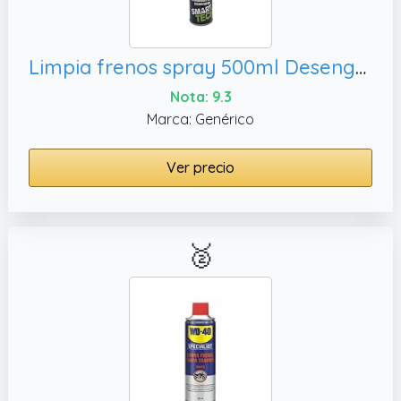
Limpia frenos spray 500ml Desengrasante piezas coche Limpiador de frenos moto Limpiador discos de freno Desengrasante cadena Cero residuos Brake cleaner
Nota: 9.3
Marca: Genérico
Ver precio
🥈