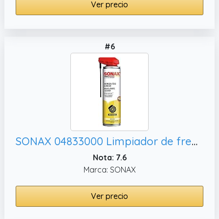
Ver precio
#6
SONAX 04833000 Limpiador de frenos + piezas con EasySpray limpia frenos, embragues y piezas de motor (400 ml)
Nota: 7.6
Marca: SONAX
Ver precio