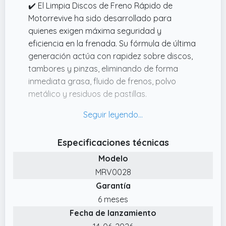
✔️ El Limpia Discos de Freno Rápido de
críticas del sistema de frenado.
Motorrevive ha sido desarrollado para
quienes exigen máxima seguridad y
eficiencia en la frenada. Su fórmula de última
generación actúa con rapidez sobre discos,
tambores y pinzas, eliminando de forma
inmediata grasa, fluido de frenos, polvo
metálico y residuos de pastillas.
✔️ La fórmula de secado rápido sin residuos
evita el contacto prolongado con
componentes sensibles, permitiendo volver a
Especificaciones técnicas
usar el vehículo poco tiempo después de la
Modelo
limpieza. No deja película grasa ni humedad
que pueda interferir con el frenado, por lo
MRV0028
que es seguro, práctico y altamente
Garantía
recomendable en rutinas de mantenimiento
6 meses
preventivo.
Fecha de lanzamiento
✔️ Este limpiador de frenos está diseñado