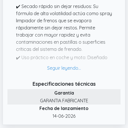
críticas del sistema de frenado.
✔️ Secado rápido sin dejar residuos: Su
fórmula de alta volatilidad actúa como spray
limpiador de frenos que se evapora
rápidamente sin dejar restos. Permite
trabajar con mayor rapidez y evita
contaminaciones en pastillas o superficies
críticas del sistema de frenado.
✔️ Uso práctico en coche y moto: Diseñado
para aplicaciones rápidas y directas, este
spray limpiador de frenos es adecuado para
discos, pastillas, embragues y otras piezas
Especificaciones técnicas
mecánicas. Producto fabricado en España
Garantía
con estándares de calidad pensados para
un uso exigente.
GARANTIA FABRICANTE
Fecha de lanzamiento
✔️ Acción desengrasante potente y precisa:
Este limpia frenos spray ofrece un alto poder
14-06-2026
desengrasante para eliminar suciedad