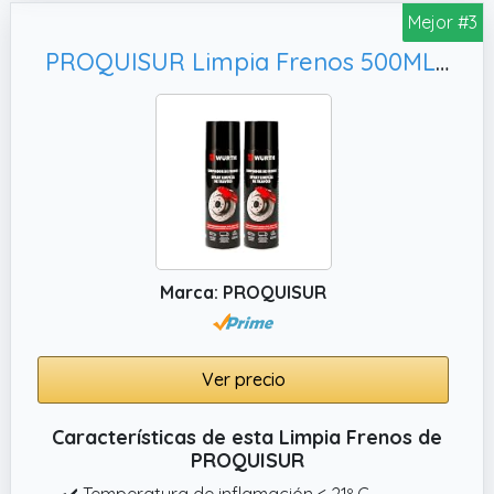
grasa, el alquitrán y los residuos incrustados
Mejor #3
en la superficie.
PROQUISUR Limpia Frenos 500ML WURTH Black Edition (2)
✔️ APLICACIÓN VERSÁTIL: Diseñado
especialmente para la limpieza de todo tipo
de componentes de frenos, incluyendo
segmentos, zapatas, tambores, bloques,
deslizadores, cilindros y resortes.
Marca: PROQUISUR
Ver precio
Características de esta Limpia Frenos de
PROQUISUR
✔️ Temperatura de inflamación < 21º C