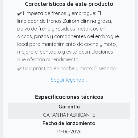
Características de este producto
✔️ Limpieza de frenos y embrague: El
limpiador de frenos Zairom elimina grasa,
polvo de freno y residuos metálicos en
discos, pinzas y componentes del embrague.
Ideal para mantenimiento de coche y moto,
mejora el contacto y evita acumulaciones
que afectan al rendimiento.
✔️ Uso práctico en coche y moto: Diseñado
para aplicaciones rápidas y directas, este
spray limpiador de frenos es adecuado para
discos, pastillas, embragues y otras piezas
Especificaciones técnicas
mecánicas. Producto fabricado en España
Garantía
con estándares de calidad pensados para
un uso exigente.
GARANTIA FABRICANTE
Fecha de lanzamiento
✔️ Acción desengrasante potente y precisa:
Este limpia frenos spray ofrece un alto poder
14-06-2026