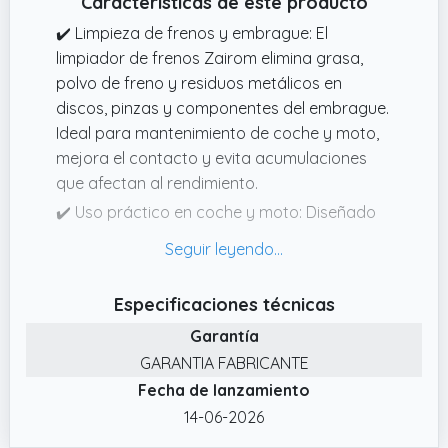
Características de este producto
✔️ Limpieza de frenos y embrague: El
limpiador de frenos Zairom elimina grasa,
polvo de freno y residuos metálicos en
discos, pinzas y componentes del embrague.
Ideal para mantenimiento de coche y moto,
mejora el contacto y evita acumulaciones
que afectan al rendimiento.
✔️ Uso práctico en coche y moto: Diseñado
para aplicaciones rápidas y directas, este
spray limpiador de frenos es adecuado para
discos, pastillas, embragues y otras piezas
Especificaciones técnicas
mecánicas. Producto fabricado en España
Garantía
con estándares de calidad pensados para
un uso exigente.
GARANTIA FABRICANTE
Fecha de lanzamiento
✔️ Compatible con materiales sensibles: El
limpiador de frenos es seguro para su uso en
14-06-2026
gomas, plásticos y metales. Limpia sin dañar