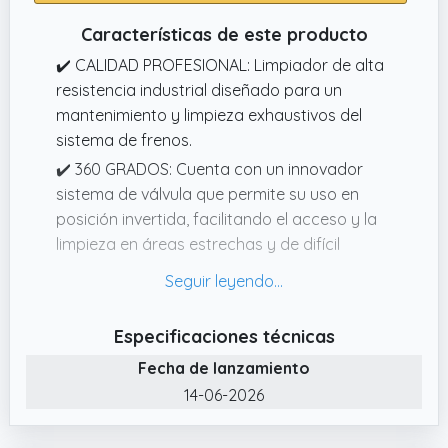
Características de este producto
✔️ CALIDAD PROFESIONAL: Limpiador de alta
resistencia industrial diseñado para un
mantenimiento y limpieza exhaustivos del
sistema de frenos.
✔️ 360 GRADOS: Cuenta con un innovador
sistema de válvula que permite su uso en
posición invertida, facilitando el acceso y la
limpieza en áreas estrechas y de difícil
alcance.
✔️ PACK ECONÓMICO: Incluye 24 botes de
limpiador de frenos de alta calidad, ideal
Especificaciones técnicas
para uso profesional o frecuente.
Fecha de lanzamiento
✔️ FÓRMULA POTENTE: Contiene
14-06-2026
componentes de limpieza especialmente
formulados que eliminan eficazmente la