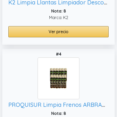
K2 Limpia Llantas Limpiador Descontaminante Férrico Pack de 3 para Coche Moto Limpia Disco Llantas Freno Sin Acidos Elimina Ferodo sin Frotar - Roton Cleaner 1 Litro
Nota: 8
Marca: K2
Ver precio
#4
PROQUISUR Limpia Frenos ARBRAKE 600ML 12UD
Nota: 8