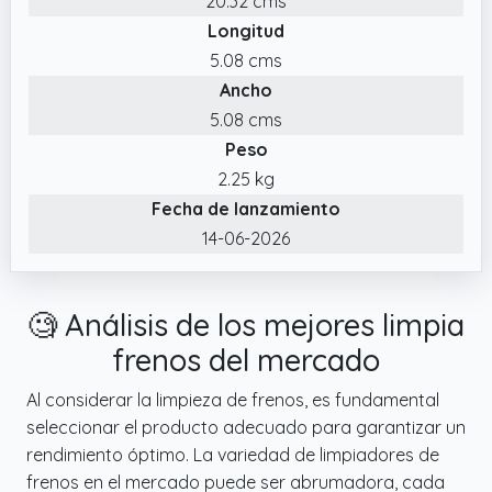
20.32 cms
motocicletas y uso frecuente en automoción.
Longitud
✔️ Limpia frenos Datacol DATABRAKE
5.08 cms
diseñado para eliminar grasa, aceite, polvo
Ancho
de freno y suciedad persistente en discos,
5.08 cms
pinzas, embragues y componentes
Peso
mecánicos. Su fórmula de evaporación
2.25 kg
rápida ayuda a mantener las piezas limpias y
Fecha de lanzamiento
secas sin dejar residuos.
14-06-2026
✔️ Limpiador de frenos y desengrasante
apto para coche y moto, indicado para
tareas de mantenimiento mecánico y
🧐 Análisis de los mejores limpia
limpieza de piezas metálicas. Ayuda a
frenos del mercado
eliminar residuos acumulados en sistemas de
frenado y componentes sometidos a grasa
Al considerar la limpieza de frenos, es fundamental
y suciedad.
seleccionar el producto adecuado para garantizar un
rendimiento óptimo. La variedad de limpiadores de
frenos en el mercado puede ser abrumadora, cada