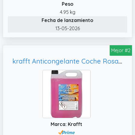
✔️ PROTECCIÓN ANTICONGELANTE: 37ºC /
Peso
+145 ºC. Químicamente estable durante
4.95 kg
largos períodos de tiempo (Long‐Life)
Fecha de lanzamiento
✔️ DETECTOR DE FUGAS: su formulación
13-05-2026
permite detectar cualquier fuga en el
circuito, permitiendo así su reparación
inmediata y evitando futuras complicaciones
Mejor #2
krafft Anticongelante Coche Rosa G12++, Líquido Refrigerante con Tecnología Híbrida - 5 L
Marca: Krafft