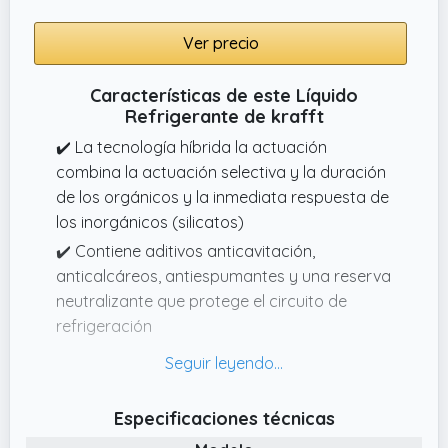
Ver precio
Características de este Líquido
Refrigerante de krafft
✔️ La tecnología híbrida la actuación
combina la actuación selectiva y la duración
de los orgánicos y la inmediata respuesta de
los inorgánicos (silicatos)
✔️ Contiene aditivos anticavitación,
anticalcáreos, antiespumantes y una reserva
neutralizante que protege el circuito de
refrigeración
✔️ No contiene nitritos, aminas ni fosfatos
(NAP free) para satisfacer las
especificaciones de los principales
Especificaciones técnicas
constructores de vehículos