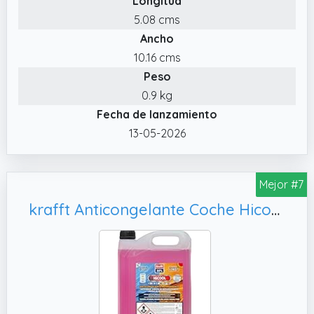
Longitud
774),N052774GO, 0 013A8j1, 0 N0527740
5.08 cms
TL52541
Ancho
✔️ IMPORTANTE: No todas las marcas
10.16 cms
disponibles en el mercado pueden
Peso
proporcionar esta protección.
0.9 kg
Fecha de lanzamiento
13-05-2026
Mejor #7
krafft Anticongelante Coche Hicool 50% – Líquido Refrigerante Coches Asiáticos 50% - Anticongelante Rosa Apto para Coches Híbridos – 5 L