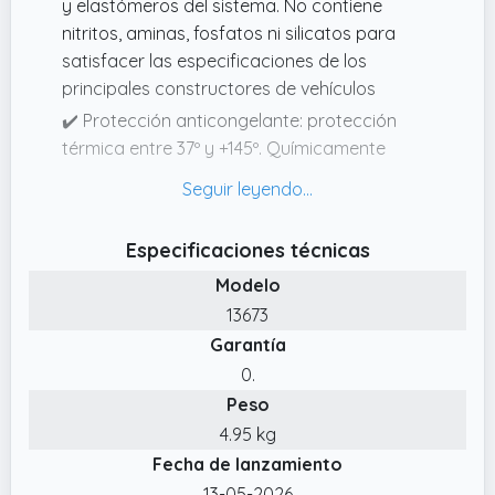
y elastómeros del sistema. No contiene
nitritos, aminas, fosfatos ni silicatos para
satisfacer las especificaciones de los
principales constructores de vehículos
✔️ Protección anticongelante: protección
térmica entre 37º y +145º. Químicamente
estable durante largos períodos de tiempo
(Long‐Life).
✔️ Líquido anticongelante coche con
Especificaciones técnicas
excelente capacidad de transferencia
Modelo
térmica. Incrementa el punto de ebullición en
13673
función de la presión del circuito de
Garantía
refrigeración
0.
✔️ El anticongelante auto contiene aditivos
Peso
anticavitación, anticalcáreos,
antiespumantes y una reserva neutralizante
4.95 kg
que protege el motor, radiador, bomba de
Fecha de lanzamiento
agua y circuito de refrigeración. Contiene
13-05-2026