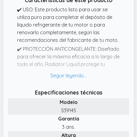
Características de este producto
✔️ USO: Este producto listo para usar se
utiliza puro para completar el depósito de
líquido refrigerante de tu motor o para
renovarlo completamente, según las
recomendaciones del fabricante de tu moto.
✔️ PROTECCIÓN ANTICONGELANTE: Diseñado
para ofrecer la máxima eficacia a lo largo de
todo el año, Radiator Liquid protege tu
motor proporcionando unas prestaciones
garantizadas hasta 36 °C.
✔️ LÍQUIDO REFRIGERANTE DE ALTO
Especificaciones técnicas
RENDIMIENTO: Radiator Liquid es un líquido
Modelo
refrigerante para moto que garantiza una
S39145
reducción óptima de la temperatura del
Garantía
motor, incluso en condiciones de calor
extremo.
3 ans.
Altura
✔️ TECNOLOGÍA ANTICORROSIÓN: Radiator