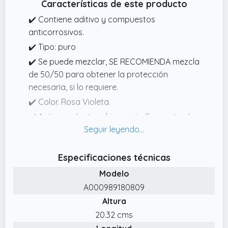
Características de este producto
✔️ Contiene aditivo y compuestos
anticorrosivos.
✔️ Tipo: puro
✔️ Se puede mezclar, SE RECOMIENDA mezcla
de 50/50 para obtener la protección
necesaria, si lo requiere.
✔️ Color. Rosa Violeta.
✔️ Anticongelante refrigerante Concentrado
Original MERCEDES BENZ.
✔️ Los motores MERCEDES BENZ contienen
una serie de piezas de aluminio. El uso de
Especificaciones técnicas
componentes de aluminio en estos motores
Modelo
requiere que se use un anticongelante
A000989180809
anticorrosión / refrigerante.
Altura
✔️ Aprobaciones MERCEDES BENZ
20.32 cms
MB325.6/MB325,5, TL 774G, TL