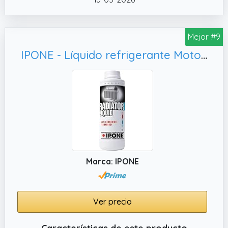
detector de fugas
✔️ El agua anticongelante Krafft
Mejor #9
biodegradable está formulada a base de
etilenglicol e inhibidores de corrosión
IPONE - Líquido refrigerante Moto - Radiator Liquid - Protección Anticongelante hasta -36 °C - Tecnología Anticorrosión - Listo para usar - Envase 1 Litro
orgánicos que protegen el circuito contra la
corrosión de todos los metales, incluido el
aluminio y aleaciones ligeras
Marca: IPONE
Ver precio