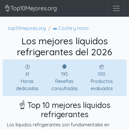
👌Top10Mejores.org
top10mejores.org
🚗 Coche y moto
Los mejores líquidos
refrigerantes del 2026
🕔
🕵
📦
61
195
100
Horas
Reseñas
Productos
dedicadas
consultadas
evaluados
☝️ Top 10 mejores líquidos
refrigerantes
Los líquidos refrigerantes son fundamentales en